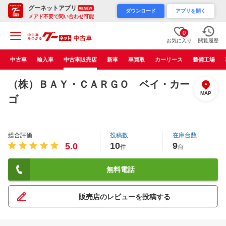
グーネットアプリ
RENEW
ダウンロード
アプリを開く
メアド不要で問い合わせ可能
0
お気に入り
閲覧履歴
中古車
輸入車
中古車販売店
新車
車買取
カーリース
整備工場
（株）ＢＡＹ・ＣＡＲＧＯ ベイ・カー
MAP
ゴ
総合評価
投稿数
在庫台数
10
9
5.0
件
台
無料電話
販売店のレビューを投稿する