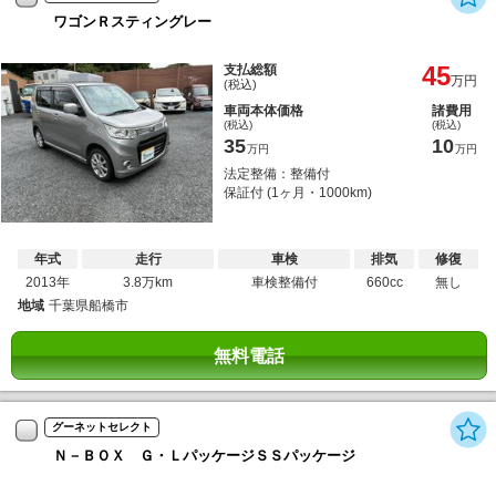
ワゴンＲスティングレー
45
支払総額
万円
(税込)
車両本体価格
諸費用
(税込)
(税込)
35
10
万円
万円
法定整備：整備付
保証付 (1ヶ月・1000km)
年式
走行
車検
排気
修復
2013年
3.8万km
車検整備付
660cc
無し
地域
千葉県船橋市
無料電話
グーネットセレクト
Ｎ－ＢＯＸ Ｇ・ＬパッケージＳＳパッケージ