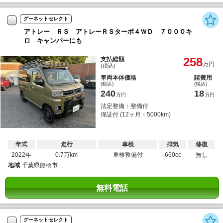
グーネットセレクト
アトレー ＲＳ アトレーＲＳターボ４ＷＤ ７０００キ
ロ キャンパーにも
258
支払総額
万円
(税込)
車両本体価格
諸費用
(税込)
(税込)
240
18
万円
万円
法定整備：整備付
保証付 (12ヶ月・5000km)
年式
走行
車検
排気
修復
2022年
0.7万km
車検整備付
660cc
無し
地域
千葉県船橋市
無料電話
グーネットセレクト