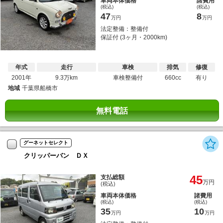
車両本体価格
諸費用
(税込)
(税込)
47
8
万円
万円
法定整備：整備付
保証付 (3ヶ月・2000km)
年式
走行
車検
排気
修復
2001年
9.3万km
車検整備付
660cc
有り
地域
千葉県船橋市
無料電話
グーネットセレクト
クリッパーバン ＤＸ
45
支払総額
万円
(税込)
車両本体価格
諸費用
(税込)
(税込)
35
10
万円
万円