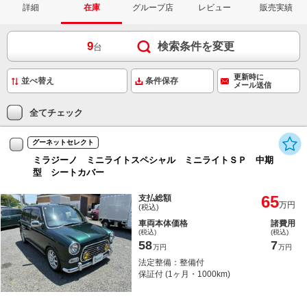
詳細
在庫
グループ店
レビュー
販売実績
9
検索条件を変更
台
更新時に
条件保存
メール送信
全てチェック
グーネットセレクト
ミラジーノ ミニライトスペシャル ミニライトＳＰ 中期
型 シートカバー
65
支払総額
万円
(税込)
車両本体価格
諸費用
(税込)
(税込)
58
7
万円
万円
法定整備：整備付
保証付 (1ヶ月・1000km)