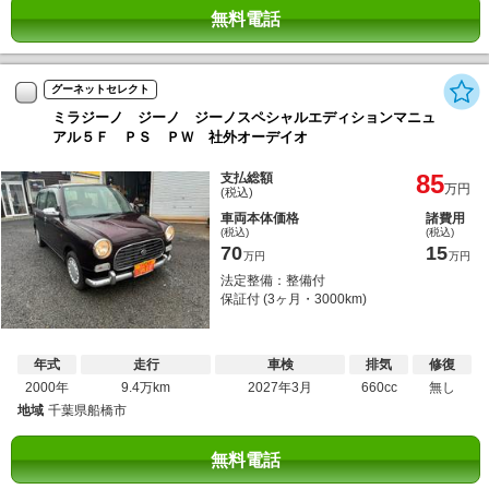
無料電話
グーネットセレクト
ミラジーノ ジーノ ジーノスペシャルエディションマニュ
アル５Ｆ ＰＳ ＰＷ 社外オーデイオ
85
支払総額
万円
(税込)
車両本体価格
諸費用
(税込)
(税込)
70
15
万円
万円
法定整備：整備付
保証付 (3ヶ月・3000km)
年式
走行
車検
排気
修復
2000年
9.4万km
2027年3月
660cc
無し
地域
千葉県船橋市
無料電話