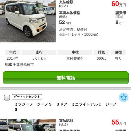
60
支払総額
万円
(税込)
車両本体価格
諸費用
(税込)
(税込)
52
8
万円
万円
法定整備：整備付
保証付 (1ヶ月・1000km)
年式
走行
車検
排気
修復
2014年
5.0万km
車検整備付
660cc
有り
地域
千葉県船橋市
無料電話
グーネットセレクト
ミラジーノ ジーノＳ ３ドア ミニライトアルミ ジーノ
Ｓ
55
支払総額
万円
(税込)