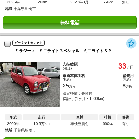
2025年
120km
2027年3月
660cc
無し
地域
千葉県船橋市
無料電話
グーネットセレクト
ミラジーノ ミニライトスペシャル ミニライトＳＰ
33
支払総額
万円
(税込)
車両本体価格
諸費用
(税込)
(税込)
25
8
万円
万円
法定整備：整備付
保証付 (1ヶ月・1000km)
年式
走行
車検
排気
修復
2000年
10.5万km
車検整備付
660cc
有り
地域
千葉県船橋市