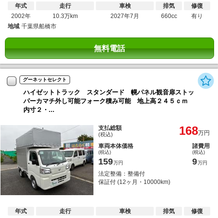
年式
走行
車検
排気
修復
2002年
10.3万km
2027年7月
660cc
有り
地域
千葉県船橋市
無料電話
グーネットセレクト
ハイゼットトラック スタンダード 幌パネル観音扉ストッ
パーカマチ外し可能フォーク積み可能 地上高２４５ｃｍ
内寸２・...
168
支払総額
万円
(税込)
車両本体価格
諸費用
(税込)
(税込)
159
9
万円
万円
法定整備：整備付
保証付 (12ヶ月・10000km)
年式
走行
車検
排気
修復