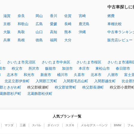
中古車探しに
滋賀
奈良
岡山
香川
佐賀
宮崎
燃費
京都
和歌山
広島
愛媛
長崎
鹿児島
車種比較
大阪
鳥取
山口
高知
熊本
沖縄
中古車ランキン
兵庫
島根
徳島
福岡
大分
販売店レビュー
区
さいたま市見沼区
さいたま市中央区
さいたま市桜区
さいたま市浦和
田市
秩父市
所沢市
飯能市
加須市
本庄市
東松山市
春日部市
市
志木市
和光市
新座市
桶川市
久喜市
北本市
八潮市
富士
北足立郡伊奈町
入間郡三芳町
入間郡毛呂山町
入間郡越生町
比企郡
郡ときがわ町
秩父郡横瀬町
秩父郡皆野町
秩父郡長瀞町
秩父郡小鹿野
葛飾郡杉戸町
北葛飾郡松伏町
人気ブランド一覧
マツダ
三菱
スバル
ダイハツ
スズキ
メルセデス・ベンツ
BMW
フォ