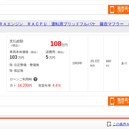
販売店
(携帯・
ＲＡエンジン ＲＡＣＰＵ 運転席ブリッドフルバケ 藤壺マフラー 
支払総額
108
万円
（税込）
車両本体価格
諸費用
（税込）
（税込）
103
5
万円
万円
20.3万
660
1993年
あり
法定整備：整備無
km
cc
保証無
ローンご利用時
14,200
4.4
％
月々
円
実質年率
販売店
(携帯・
詳細
写真のみ
この条件を