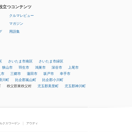
役立つコンテンツ
クルマレビュー
マガジン
グ
用語集
区
さいたま市南区
さいたま市緑区
狭山市
羽生市
鴻巣市
深谷市
上尾市
見市
三郷市
蓮田市
坂戸市
幸手市
滑川町
比企郡嵐山町
比企郡小川町
町
秩父郡東秩父村
児玉郡美里町
児玉郡神川町
ルクスワーゲン
アウディ