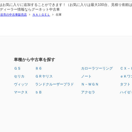
お気に入りに追加することができます！（お気に入りは最大100台、見積り依頼は
・ディーラー情報ならグーネット中古車
熊谷市の中古車販売店
ＮＡＩＧＥＬ
在庫
車種から中古車を探す
ＧＳ
８６
カローラツーリング
ＣＸ－
セリカ
ＧＲヤリス
ノート
ｅＫワ
ヴィッツ
ランドクルーザープラド
Ｎ－ＷＧＮ
タフト
マークＸ
ｂＢ
アクセラ
ハイゼ