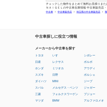
チェックした物件をまとめて無料お見積りまたは
ＮＡＩＧＥＬの中古車在庫情報 中古車販売店
中古車
中古車販売店
埼玉県の中古車販売店
中古車探しに役立つ情報
メーカーから中古車を探す
トヨタ
いすゞ
シボレー
日産
レクサス
ボルボ
ホンダ
ミツオカ
アウディ
スズキ
日野
ポルシェ
ダイハツ
MINI
ジープ
スバル
メルセデス・ベンツ
ジャガー
三菱
フォルクスワーゲン
プジョー
マツダ
BMW
アルファロメオ