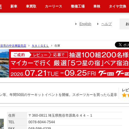
店
新車
車買取
カーリース
整備工場
車検
タイヤ交換
English
ヘルプ
お
熊谷市の中古車販売店
ＮＡＩＧＥＬ
在庫
レビ
ン等、年間50回のサーキットイベントを開催。スポーツカーを買ったら是非
住所
〒360-0811 埼玉県熊谷市原島６４４－１
TEL
0078-6044-7544
FAX
048-598-4339