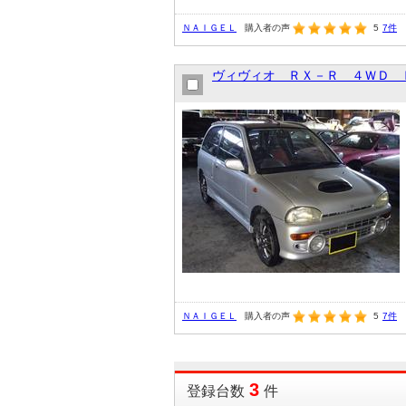
ＮＡＩＧＥＬ
購入者の声
5
7件
ヴィヴィオ ＲＸ－Ｒ ４ＷＤ 
ＮＡＩＧＥＬ
購入者の声
5
7件
3
1
3
件中
~
3
件を表示
登録台数
件