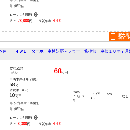
法定整備：整備無
保証無
ローンご利用時
78,600
4.4
％
月々
円
実質年率
販売店
(携帯・
速ＭＴ ４ＷＤ ターボ 車検対応マフラー 修復無 車検１０年７月
支払総額
68
万円
（税込）
車両本体価格
（税込）
58
万円
諸費用
（税込）
2006
14.7万
660
10
万円
(平成18)
なし
km
cc
年
法定整備：整備無
保証無
ローンご利用時
8,000
4.4
％
月々
円
実質年率