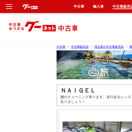
中古車
輸入車
中古車販売
新車
中古車
中古車
中古車販売店
埼玉県の中古車販売店
輸入車
クルマ買取
カーリース
ＮＡＩＧＥＬ
腕のチューニング承ります。走行会＆レッス
タイヤ交換
走りましょう！
整備工場
車検