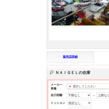
マガジン
車カタログ
自動車ローン
保険
販売店詳細
レビュー
価格相場
ＮＡＩＧＥＬの在庫
教習所
メーカー
選択してください
車種
用語集
走行距離
～
ミッション