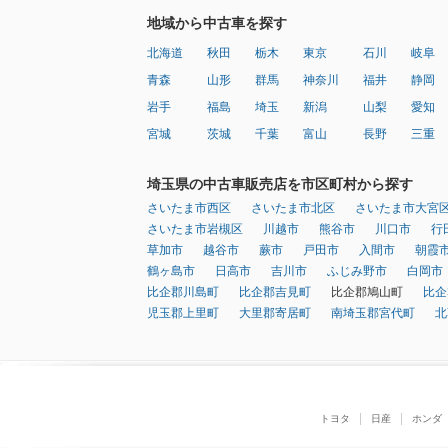
地域から中古車を探す
北海道
秋田
栃木
東京
石川
岐阜
青森
山形
群馬
神奈川
福井
静岡
岩手
福島
埼玉
新潟
山梨
愛知
宮城
茨城
千葉
富山
長野
三重
埼玉県の中古車販売店を市区町村から探す
さいたま市西区
さいたま市北区
さいたま市大宮
さいたま市岩槻区
川越市
熊谷市
川口市
行
草加市
越谷市
蕨市
戸田市
入間市
朝霞
鶴ヶ島市
日高市
吉川市
ふじみ野市
白岡市
比企郡川島町
比企郡吉見町
比企郡鳩山町
比企
児玉郡上里町
大里郡寄居町
南埼玉郡宮代町
北
トヨタ
日産
ホンダ