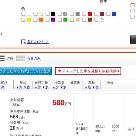
探す
色
す
条件のクリア
詳細
写真のみ
ックした車をお気に入りに追加
チェックした車を見積り依頼(無料)
前期 ３ドア ５ＺＩＧＥＮマフラー ＬＳＤ イタルボランテアドミ
体価格
年式
走行距離
排気量
修復歴
車検
地域
▼高
▲新
▼古
▲少
▼多
▲少
▼多
▲短
▼長
支払総額
588
万円
（税込）
車両本体価格
（税込）
568
万円
諸費用
（税込）
1984
19.1万
1600
20
万円
(昭和59)
あり
km
cc
年