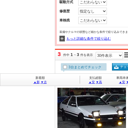
駆動方式
修復歴
車検残
装備やクルマの状態など細かな条件で絞り込みできま
もっと詳細な条件で絞り込む
3
1
3
件中
~
件を表示
チェ
3台まとめてチェック
スプリンタートレノ ＧＴ－Ｖ 
新着順
支払総額
車両本
▲新
▼古
▲安
▼高
▲安