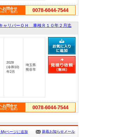
へお問合せ
0078-6044-7544
PHS可／無料)
キャリパーＯＨ 車検Ｒ１０年２月迄
2028
埼玉県
(令和10)
熊谷市
年2月
へお問合せ
0078-6044-7544
PHS可／無料)
1
新着お知らせメール
Myページに追加