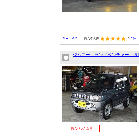
ＮＡＩＧＥＬ
購入者の声
5
7件
ジムニー ランドベンチャー ５
購入パックあり