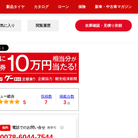
新品タイヤ
カタログ
ローン
保険
新車・中古車マガジン
気に入り
閲覧履歴
在庫確認・見積り依頼
ュー総合
投稿数
掲載台数
5
7
3
台
電話でのお問い合せ
携帯可
？
0078-6044-7544