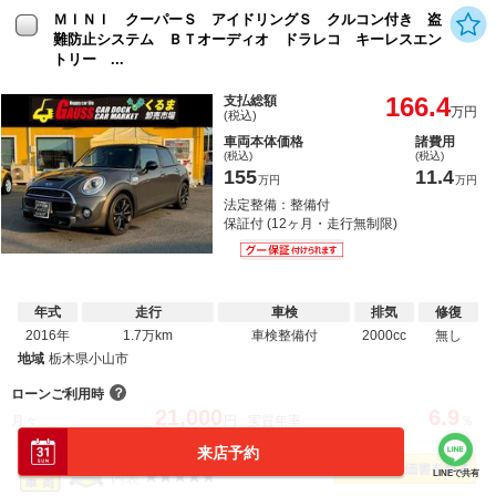
ＭＩＮＩ クーパーＳ アイドリングＳ クルコン付き 盗
難防止システム ＢＴオーディオ ドラレコ キーレスエン
トリー ...
166.4
支払総額
万円
(税込)
車両本体価格
諸費用
(税込)
(税込)
155
11.4
万円
万円
法定整備：整備付
保証付 (12ヶ月・走行無制限)
年式
走行
車検
排気
修復
2016年
1.7万km
車検整備付
2000cc
無し
地域
栃木県小山市
？
ローンご利用時
21,000
6.9
月々
円
実質年率
％
来店予約
外装
LINEで共有
内装