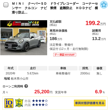
ＭＩＮＩ クーパーＳＤ ドライブレコーダー コーナーセ
ンサー クルコン ナビ 禁煙 盗難防止 ＨＤＤナビ 横
滑り防止...
199.2
支払総額
万円
(税込)
車両本体価格
諸費用
(税込)
(税込)
186
13.2
万円
万円
法定整備：整備付
保証付 (12ヶ月・走行無制限)
年式
走行
車検
排気
修復
2020年
5.6万km
車検整備付
2000cc
無し
地域
栃木県小山市
？
ローンご利用時
25,200
6.9
月々
円
実質年率
％
外装
内装