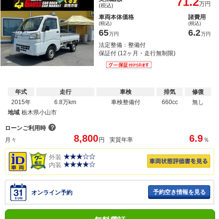
71.2
万円
(税込)
車両本体価格
諸費用
(税込)
(税込)
65
6.2
万円
万円
法定整備：整備付
保証付 (12ヶ月・走行無制限)
年式
走行
車検
排気
修復
2015年
6.8万km
車検整備付
660cc
無し
地域
栃木県小山市
？
ローンご利用時
8,800
6.9
月々
円
実質年率
％
外装
内装
予約空き情報を見る
オンライン予約