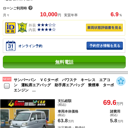
？
ローンご利用時
10,000
6.9
月々
円
実質年率
％
外装
内装
予約空き情報を見る
オンライン予約
無料電話
NEW!!
サンバーバン ＶＣターボ パワステ キーレス エアコ
ン 運転席エアバッグ 助手席エアバッグ 禁煙車 ターボ
エンジン ...
69.6
支払総額
万円
(税込)
車両本体価格
諸費用
(税込)
(税込)
63.8
5.8
万円
万円
法定整備：整備付