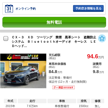
予約空き情報を見る
オンライン予約
無料電話
ＣＸ－３ ＸＤ ツーリング 禁煙 黒革シート 盗難防止
システム Ｂｌｕｅｔｏｏｔｈオーディオ キーレス ＬＥ
Ｄヘッド...
94.6
支払総額
万円
(税込)
車両本体価格
諸費用
(税込)
(税込)
84.8
9.8
万円
万円
法定整備：整備付
保証付 (12ヶ月・走行無制限)
年式
走行
車検
排気
修復
2015年
7.6万km
車検整備付
1500cc
無し