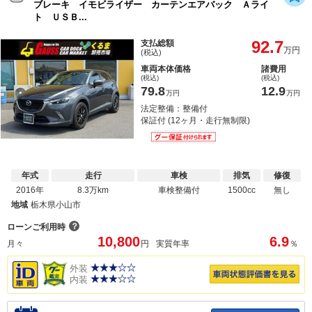
ブレーキ イモビライザー カーテンエアバック Ａライ
ト ＵＳＢ...
92.7
支払総額
万円
(税込)
車両本体価格
諸費用
(税込)
(税込)
79.8
12.9
万円
万円
法定整備：整備付
保証付 (12ヶ月・走行無制限)
年式
走行
車検
排気
修復
2016年
8.3万km
車検整備付
1500cc
無し
地域
栃木県小山市
？
ローンご利用時
10,800
6.9
月々
円
実質年率
％
外装
内装