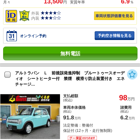
13,500
6.9
月々
円
実質年率
％
外装
内装
予約空き情報を見る
オンライン予約
無料電話
アルトラパン Ｌ 前後誤発進抑制 ブルートゥースオーデ
ィオ シートヒーター付 禁煙 横滑り防止装置付き エネ
チャージ...
98
支払総額
万円
(税込)
車両本体価格
諸費用
(税込)
(税込)
91.8
6.2
万円
万円
法定整備：整備付
保証付 (12ヶ月・走行無制限)