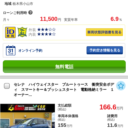
地域
栃木県小山市
？
ローンご利用時
11,500
6.9
月々
円
実質年率
％
外装
内装
予約空き情報を見る
オンライン予約
無料電話
セレナ ハイウェイスター ブルートゥース 衝突安全ボデ
ィ スマートキー＆プッシュスタート 電動格納ミラー １
オーナー...
166.6
支払総額
万円
(税込)
車両本体価格
諸費用
(税込)
(税込)
155
11.6
万円
万円