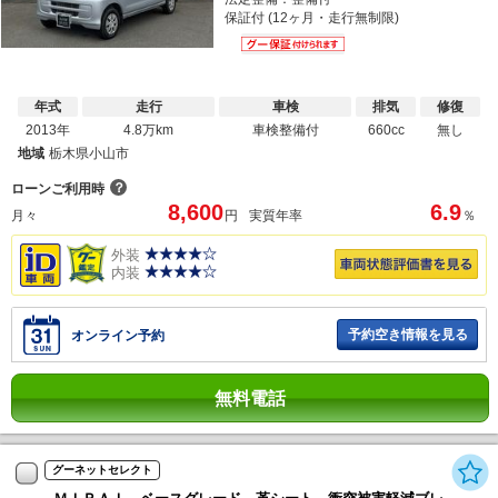
保証付 (12ヶ月・走行無制限)
年式
走行
車検
排気
修復
2013年
4.8万km
車検整備付
660cc
無し
地域
栃木県小山市
？
ローンご利用時
8,600
6.9
月々
円
実質年率
％
外装
内装
予約空き情報を見る
オンライン予約
無料電話
グーネットセレクト