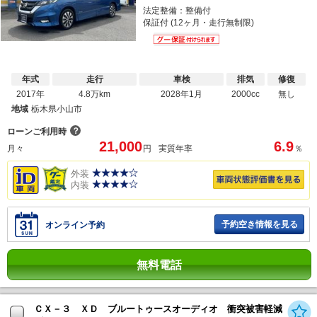
法定整備：整備付
保証付 (12ヶ月・走行無制限)
年式
走行
車検
排気
修復
2017年
4.8万km
2028年1月
2000cc
無し
地域
栃木県小山市
？
ローンご利用時
21,000
6.9
月々
円
実質年率
％
外装
内装
予約空き情報を見る
オンライン予約
無料電話
ＣＸ－３ ＸＤ ブルートゥースオーディオ 衝突被害軽減