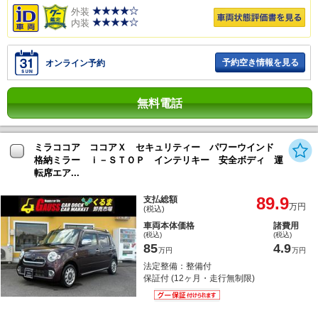
外装
内装
予約空き情報を見る
オンライン予約
無料電話
ミラココア ココアＸ セキュリティー パワーウインド
格納ミラー ｉ－ＳＴＯＰ インテリキー 安全ボディ 運
転席エア...
89.9
支払総額
万円
(税込)
車両本体価格
諸費用
(税込)
(税込)
85
4.9
万円
万円
法定整備：整備付
保証付 (12ヶ月・走行無制限)