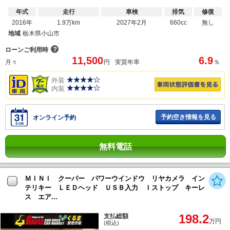
年式
走行
車検
排気
修復
2016年
1.9万km
2027年2月
660cc
無し
地域
栃木県小山市
？
ローンご利用時
11,500
6.9
月々
円
実質年率
％
外装
内装
予約空き情報を見る
オンライン予約
無料電話
ＭＩＮＩ クーパー パワーウインドウ リヤカメラ イン
テリキー ＬＥＤヘッド ＵＳＢ入力 Ｉストップ キーレ
ス エア...
198.2
支払総額
万円
(税込)