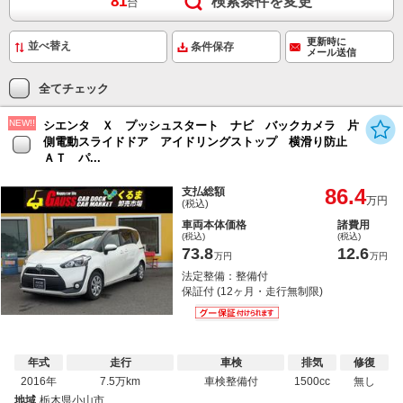
81
検索条件を変更
台
更新時に
条件保存
メール送信
全てチェック
NEW!!
シエンタ Ｘ プッシュスタート ナビ バックカメラ 片
側電動スライドドア アイドリングストップ 横滑り防止
ＡＴ パ...
86.4
支払総額
万円
(税込)
車両本体価格
諸費用
(税込)
(税込)
73.8
12.6
万円
万円
法定整備：整備付
保証付 (12ヶ月・走行無制限)
年式
走行
車検
排気
修復
2016年
7.5万km
車検整備付
1500cc
無し
地域
栃木県小山市