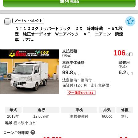
無料電話
グーネットセレクト
ＮＴ１００クリッパートラック ＤＸ 冷凍冷蔵 －５℃設
定 純正オーディオ Ｗエアバック ＡＴ エアコン 禁煙
車 パワ...
106
支払総額
万円
(税込)
車両本体価格
諸費用
(税込)
(税込)
99.8
6.2
万円
万円
法定整備：整備付
保証付 (12ヶ月・走行無制限)
年式
走行
車検
排気
修復
2018年
12.0万km
車検整備付
660cc
無し
地域
栃木県小山市
？
ローンご利用時