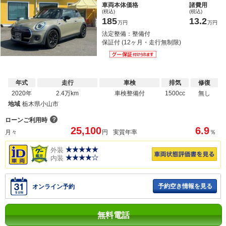
車両本体価格
諸費用
(税込)
(税込)
185
13.2
万円
万円
法定整備：整備付
保証付 (12ヶ月・走行無制限)
年式
走行
車検
排気
修復
2020年
2.4万km
車検整備付
1500cc
無し
地域
栃木県小山市
？
ローンご利用時
25,100
6.9
月々
円
実質年率
％
外装
内装
予約空き情報を見る
オンライン予約
無料電話