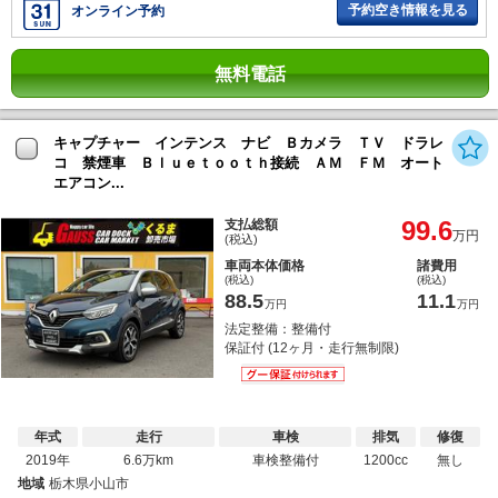
予約空き情報を見る
オンライン予約
無料電話
キャプチャー インテンス ナビ Ｂカメラ ＴＶ ドラレ
コ 禁煙車 Ｂｌｕｅｔｏｏｔｈ接続 ＡＭ ＦＭ オート
エアコン...
99.6
支払総額
万円
(税込)
車両本体価格
諸費用
(税込)
(税込)
88.5
11.1
万円
万円
法定整備：整備付
保証付 (12ヶ月・走行無制限)
年式
走行
車検
排気
修復
2019年
6.6万km
車検整備付
1200cc
無し
地域
栃木県小山市