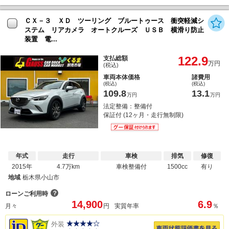
ＣＸ－３ ＸＤ ツーリング ブルートゥース 衝突軽減シ
ステム リアカメラ オートクルーズ ＵＳＢ 横滑り防止
装置 電...
122.9
支払総額
万円
(税込)
車両本体価格
諸費用
(税込)
(税込)
109.8
13.1
万円
万円
法定整備：整備付
保証付 (12ヶ月・走行無制限)
年式
走行
車検
排気
修復
2015年
4.7万km
車検整備付
1500cc
有り
地域
栃木県小山市
？
ローンご利用時
14,900
6.9
月々
円
実質年率
％
外装