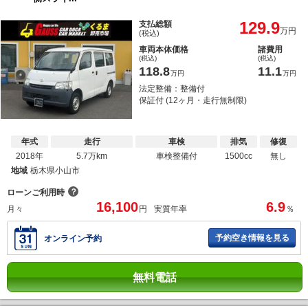
129.9
支払総額
万円
(税込)
車両本体価格
諸費用
(税込)
(税込)
118.8
11.1
万円
万円
法定整備：整備付
保証付 (12ヶ月・走行無制限)
年式
走行
車検
排気
修復
2018年
5.7万km
車検整備付
1500cc
無し
地域
栃木県小山市
？
ローンご利用時
16,100
6.9
月々
円
実質年率
％
予約空き情報を見る
オンライン予約
無料電話