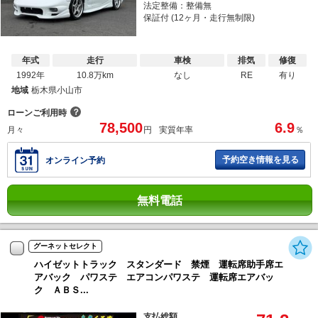
法定整備：整備無
保証付 (12ヶ月・走行無制限)
年式
走行
車検
排気
修復
1992年
10.8万km
なし
RE
有り
地域
栃木県小山市
？
ローンご利用時
78,500
6.9
月々
円
実質年率
％
予約空き情報を見る
オンライン予約
無料電話
グーネットセレクト
ハイゼットトラック スタンダード 禁煙 運転席助手席エ
アバック パワステ エアコンパワステ 運転席エアバッ
ク ＡＢＳ...
支払総額