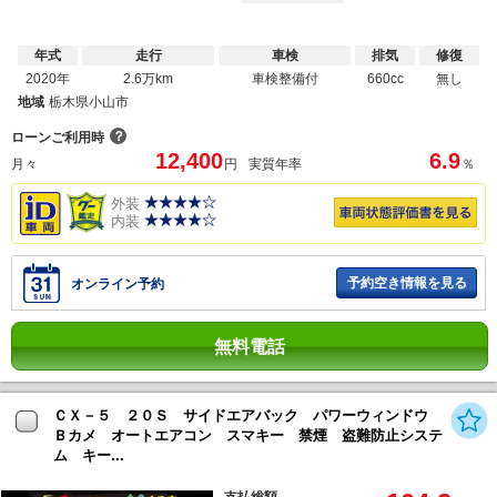
年式
走行
車検
排気
修復
2020年
2.6万km
車検整備付
660cc
無し
地域
栃木県小山市
？
ローンご利用時
12,400
6.9
月々
円
実質年率
％
外装
内装
予約空き情報を見る
オンライン予約
無料電話
ＣＸ－５ ２０Ｓ サイドエアバック パワーウィンドウ
Ｂカメ オートエアコン スマキー 禁煙 盗難防止システ
ム キー...
支払総額