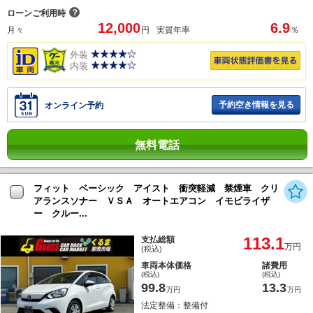
？
ローンご利用時
12,000
6.9
月々
円
実質年率
％
外装
内装
予約空き情報を見る
オンライン予約
無料電話
フィット ベーシック アイスト 衝突軽減 禁煙車 クリ
アランスソナー ＶＳＡ オートエアコン イモビライザ
ー クルー...
113.1
支払総額
万円
(税込)
車両本体価格
諸費用
(税込)
(税込)
99.8
13.3
万円
万円
法定整備：整備付