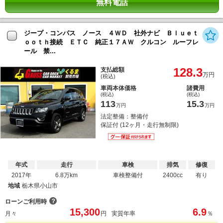
無料電話
ジープ・コンパス ノース ４ＷＤ 社外ナビ Ｂｌｕｅｔ
ｏｏｔｈ接続 ＥＴＣ 純正１７ＡＷ クルコン ルーフレ
ール 禁...
128.3
支払総額
万円
(税込)
車両本体価格
諸費用
(税込)
(税込)
113
15.3
万円
万円
法定整備：整備付
保証付 (12ヶ月・走行無制限)
年式
走行
車検
排気
修復
2017年
6.8万km
車検整備付
2400cc
有り
地域
栃木県小山市
？
ローンご利用時
15,300
6.9
月々
円
実質年率
％