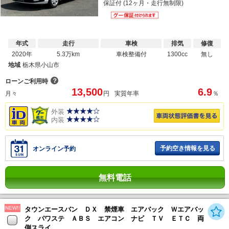
保証付 (12ヶ月・走行無制限)
年式
走行
車検
排気
修復
2020年
5.3万km
車検整備付
1300cc
無し
地域
栃木県小山市
？
ローンご利用時
13,500
6.9
月々
円
実質年率
％
外装
内装
予約空き情報を見る
オンライン予約
無料電話
NEW!!
タウンエースバン ＤＸ 禁煙車 エアバック Ｗエアバッ
ク パワステ ＡＢＳ エアコン ナビ ＴＶ ＥＴＣ 両
側スライ...