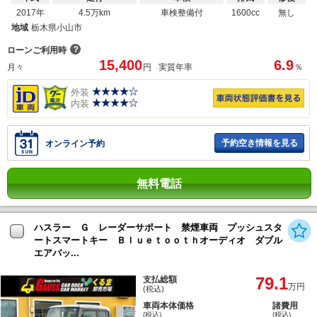
2017年
4.5万km
車検整備付
1600cc
無し
地域
栃木県小山市
？
ローンご利用時
15,400
6.9
月々
円
実質年率
％
外装
内装
予約空き情報を見る
オンライン予約
無料電話
ハスラー Ｇ レーダーサポート 禁煙車両 プッシュスタ
ートスマートキー Ｂｌｕｅｔｏｏｔｈオーディオ ダブル
エアバッ...
79.1
支払総額
万円
(税込)
車両本体価格
諸費用
(税込)
(税込)