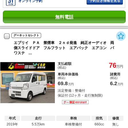
予約空き情報を見る
オンライン予約
無料電話
グーネットセレクト
エブリイ ＰＡ 禁煙車 ２ｎｄ発進 純正オーディオ 両
側スライドドア フルフラット エアバック エアコン パ
ワステ ...
76
支払総額
万円
(税込)
車両本体価格
諸費用
(税込)
(税込)
69.8
6.2
万円
万円
法定整備：整備付
保証付 (12ヶ月・走行無制限)
年式
走行
車検
排気
修復
2019年
5.5万km
車検整備付
660cc
無し