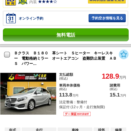
内装
予約空き情報を見る
オンライン予約
無料電話
Ｂクラス Ｂ１８０ 革シート Ｓヒーター キーレスキ
ー 電動格納ミラー オートエアコン 盗難防止装置 ＡＢ
Ｓ パワー...
128.9
支払総額
万円
(税込)
車両本体価格
諸費用
(税込)
(税込)
113.8
15.1
万円
万円
法定整備：整備付
保証付 (12ヶ月・走行無制限)
年式
走行
車検
排気
修復