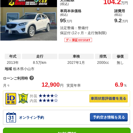
104.2
万円
(税込)
車両本体価格
諸費用
(税込)
(税込)
95
9.2
万円
万円
法定整備：整備付
保証付 (12ヶ月・走行無制限)
年式
走行
車検
排気
修復
2013年
8.5万km
2027年1月
2000cc
無し
地域
栃木県小山市
？
ローンご利用時
12,900
6.9
月々
円
実質年率
％
外装
内装
予約空き情報を見る
オンライン予約