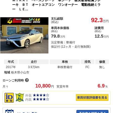
ＭＩＲＡＩ ベースグレード 革シート 衝突被害軽減ブレ
ーキ ＢＴ オートエアコン ワンオーナー 電動格納ミラ
ー ＬＥ...
92.3
支払総額
万円
(税込)
車両本体価格
諸費用
(税込)
(税込)
79.8
12.5
万円
万円
法定整備：整備付
保証付 (12ヶ月・走行無制限)
年式
走行
車検
排気
修復
2017年
3.9万km
車検整備付
FC
無し
地域
栃木県小山市
？
ローンご利用時
10,800
6.9
月々
円
実質年率
％
外装
内装