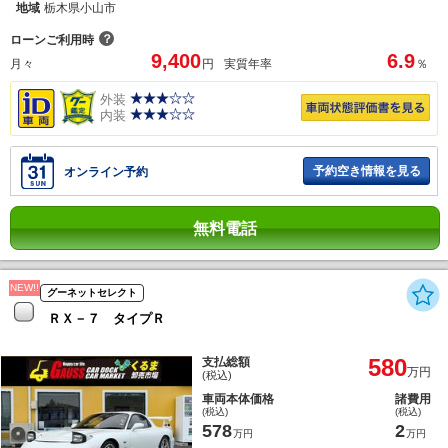
地域
栃木県小山市
？
ローンご利用時
9,400
6.9
月々
円
実質年率
％
外装
内装
予約空き情報を見る
オンライン予約
無料電話
NEW!!
グーネットセレクト
ＲＸ－７ タイプＲ
580
支払総額
万円
(税込)
車両本体価格
諸費用
(税込)
(税込)
578
2
万円
万円