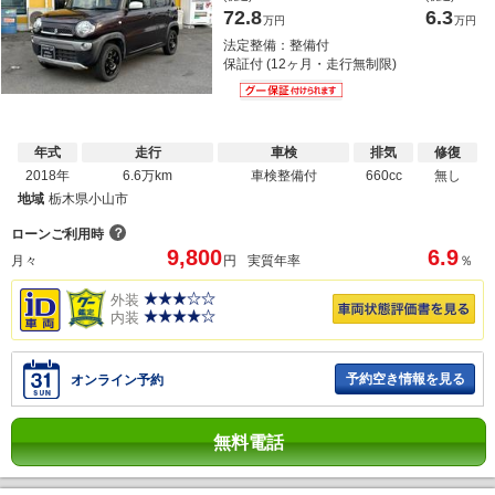
72.8
6.3
万円
万円
法定整備：整備付
保証付 (12ヶ月・走行無制限)
年式
走行
車検
排気
修復
2018年
6.6万km
車検整備付
660cc
無し
地域
栃木県小山市
？
ローンご利用時
9,800
6.9
月々
円
実質年率
％
外装
内装
予約空き情報を見る
オンライン予約
無料電話