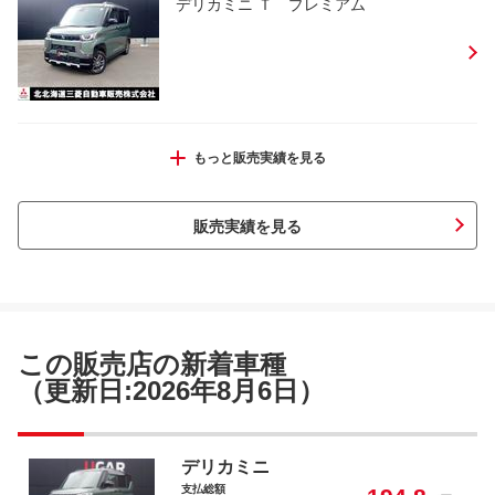
デリカミニ Ｔ プレミアム
ルークス Ｘ
もっと販売実績を見る
販売実績を見る
デリカＤ：５ Ｐ
この販売店の新着車種
（更新日:2026年8月6日）
デリカミニ Ｔ プレミアム
デリカミニ
支払総額