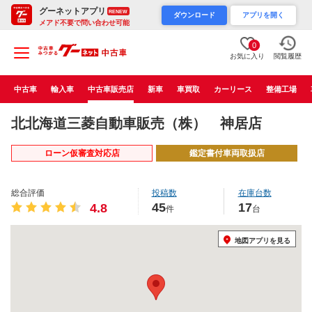
グーネットアプリ
RENEW
ダウンロード
アプリを開く
メアド不要で問い合わせ可能
0
お気に入り
閲覧履歴
中古車
輸入車
中古車販売店
新車
車買取
カーリース
整備工場
北北海道三菱自動車販売（株） 神居店
ローン仮審査対応店
鑑定書付車両取扱店
総合評価
投稿数
在庫台数
45
17
4.8
件
台
地図アプリを見る