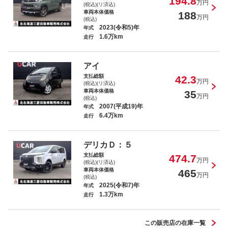
194.8
万円
(税込)(リ済込)
車両本体価格
188
万円
(税込)
2023(令和5)年
年式
1.6万km
走行
デリカＤ：５ シャモニー
アイ
支払総額
42.3
万円
(税込)(リ済込)
車両本体価格
35
万円
(税込)
2007(平成19)年
年式
6.4万km
走行
デリカＤ：５ シャモニー
デリカＤ：５
支払総額
474.7
万円
(税込)(リ済込)
車両本体価格
465
万円
(税込)
2025(令和7)年
年式
1.3万km
ジムニー ＸＣ
走行
この販売店の在庫一覧