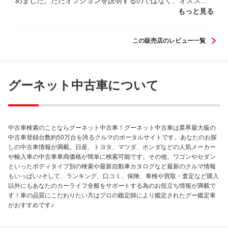
めました。ただオプションを説明するのではなく、オススメ
を常に提示してださり、知識に乏しい私にとって大変助かり
もっと見る
ました。無理に何かオプションを追加させようとしてくる等
もなく、素晴らしかったです。
この販売店のレビュー一覧
グーネット中古車について
中古車検索のことならグーネット中古車！グーネット中古車は業界最大級の
中古車登録台数約50万台を誇るクルマのポータルサイトです。あなたのお探
しの中古車情報が満載。日産、トヨタ、マツダ、ホンダなどの人気メーカー
や輸入車の中古車車両価格が簡単に検索可能です。その他、ワゴンやセダン
といったボディタイプ別の検索や最新自動車カタログなど最新のクルマ情報
もいっぱい♪そして、ランキング、口コミ、保険、車検や買取・査定など購入
以外にもあなたのカーライフ全般をサポートする為のお役立ち情報が満載で
す！車の品質にこだわりたい方はプロの鑑定師により鑑定されたグー鑑定車
がおすすめです♪