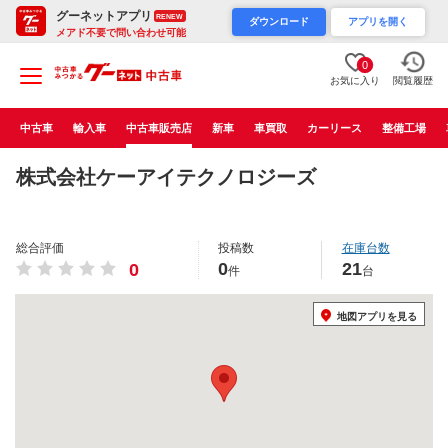
グーネットアプリ
RENEW
ダウンロード
アプリを開く
メアド不要で問い合わせ可能
0
お気に入り
閲覧履歴
中古車
輸入車
中古車販売店
新車
車買取
カーリース
整備工場
株式会社ケーアイテクノロジーズ
総合評価
投稿数
在庫台数
0
21
0
件
台
地図アプリを見る