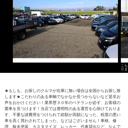
こち
りま
★もしも、お探しのクルマが在庫に無い場合は全国からお探し致
します★こだわりのある車輌でなかなか見つからないなど是非お
声をおかけください！業界歴３０年のベテランが必ず、お客様の
愛車を見つけます！当店では透明性のある運営を心掛けておりま
す、不要な諸費用をつけられて総額が高額になった、程度の悪い
車を高く買わされてしまった、などはございません！車検、修
理、板金塗装、カスタマイズ、レッカー、代車貸出など、なんで