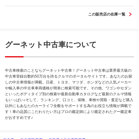
タント カスタムＲＳ トップエディショ
ンＳＡＩＩＩ
この販売店の在庫一覧
グーネット中古車について
中古車検索のことならグーネット中古車！グーネット中古車は業界最大級の
中古車登録台数約50万台を誇るクルマのポータルサイトです。あなたのお探
しの中古車情報が満載。日産、トヨタ、マツダ、ホンダなどの人気メーカー
や輸入車の中古車車両価格が簡単に検索可能です。その他、ワゴンやセダン
といったボディタイプ別の検索や最新自動車カタログなど最新のクルマ情報
もいっぱい♪そして、ランキング、口コミ、保険、車検や買取・査定など購入
以外にもあなたのカーライフ全般をサポートする為のお役立ち情報が満載で
す！車の品質にこだわりたい方はプロの鑑定師により鑑定されたグー鑑定車
がおすすめです♪