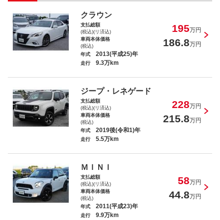
クラウン
支払総額
195
デリカミニ Ｔ プレミアム
万円
(税込)(リ済込)
車両本体価格
186.8
万円
(税込)
2013(平成25)年
年式
9.3万km
走行
ジープ・レネゲード
ＬＳ ＬＳ６００ｈ バージョンＬ
支払総額
228
万円
(税込)(リ済込)
車両本体価格
215.8
万円
(税込)
2019後(令和1)年
年式
5.5万km
走行
タンク Ｇ コージーエディション Ｓ
ＭＩＮＩ
Ａ３
支払総額
58
万円
(税込)(リ済込)
車両本体価格
44.8
万円
(税込)
2011(平成23)年
年式
9.9万km
走行