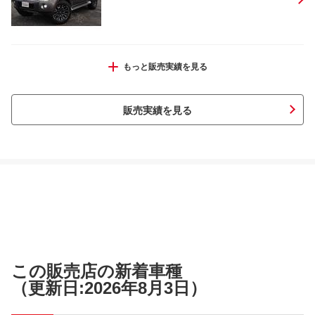
ハイエースバン ロングワイドスーパー
もっと販売実績を見る
ＧＬ
販売実績を見る
ハイエースワゴン ＧＬ ５型モデル
ハイエースバン スーパーＧＬ ダークプライ
この販売店の新着車種
ムＩＩ登録済未使用車
（更新日:2026年8月3日）