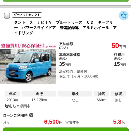
グーネットセレクト
タント Ｘ ナビＴＶ ブルートゥース ＣＤ キーフリ
ー パワースライドドア 整備記録簿 アルミホイール ア
イドリング...
50
支払総額
万円
(税込)
車両本体価格
諸費用
(税込)
(税込)
35
15
万円
万円
法定整備：整備付
保証付 (1ヶ月・1000km)
年式
走行
車検
排気
修復
2013年
15.2万km
なし
660cc
無し
地域
岐阜県関市
？
ローンご利用時
6,500
5.8
月々
円
実質年率
％