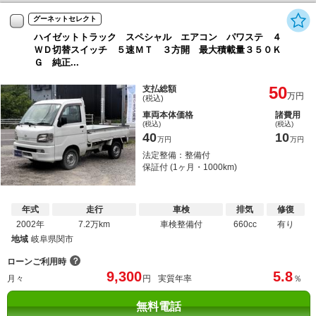
グーネットセレクト
ハイゼットトラック スペシャル エアコン パワステ ４
ＷＤ切替スイッチ ５速ＭＴ ３方開 最大積載量３５０Ｋ
Ｇ 純正...
50
支払総額
万円
(税込)
車両本体価格
諸費用
(税込)
(税込)
40
10
万円
万円
法定整備：整備付
保証付 (1ヶ月・1000km)
年式
走行
車検
排気
修復
2002年
7.2万km
車検整備付
660cc
有り
地域
岐阜県関市
？
ローンご利用時
9,300
5.8
月々
円
実質年率
％
無料電話