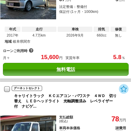
万円
万円
法定整備：整備付
保証付 (1ヶ月・1000km)
年式
走行
車検
排気
修復
2017年
4.7万km
2026年9月
660cc
無し
地域
岐阜県関市
？
ローンご利用時
15,600
5.8
月々
円
実質年率
％
無料電話
グーネットセレクト
キャリイトラック ＫＣエアコン・パワステ ４ＷＤ 切り
替え ＬＥＤヘッドライト 光軸調整済み レベライザー
付 ナビゲ...
78
支払総額
万円
(税込)
車両本体価格
諸費用