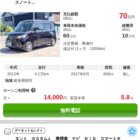
スノート...
70
支払総額
万円
(税込)
車両本体価格
諸費用
(税込)
(税込)
60
10
万円
万円
法定整備：整備付
保証付 (1ヶ月・1000km)
年式
走行
車検
排気
修復
2012年
4.1万km
2027年8月
660cc
無し
地域
岐阜県関市
？
ローンご利用時
14,000
5.8
月々
円
実質年率
％
無料電話
グーネットセレクト
タント カスタムＬ 禁煙車 ナビ ＨＩＤ スマートキ