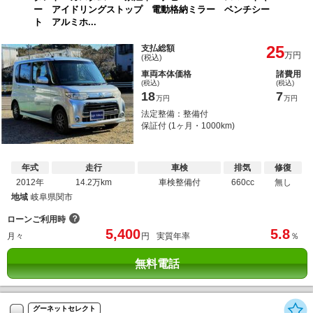
ー アイドリングストップ 電動格納ミラー ベンチシー
ト アルミホ...
25
支払総額
万円
(税込)
車両本体価格
諸費用
(税込)
(税込)
18
7
万円
万円
法定整備：整備付
保証付 (1ヶ月・1000km)
年式
走行
車検
排気
修復
2012年
14.2万km
車検整備付
660cc
無し
地域
岐阜県関市
？
ローンご利用時
5,400
5.8
月々
円
実質年率
％
無料電話
グーネットセレクト