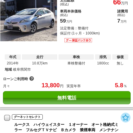
66
支払総額
万円
(税込)
車両本体価格
諸費用
(税込)
(税込)
59
7
万円
万円
法定整備：整備付
保証付 (1ヶ月・1000km)
年式
走行
車検
排気
修復
2014年
10.8万km
車検整備付
1800cc
無し
地域
岐阜県関市
？
ローンご利用時
13,800
5.8
月々
円
実質年率
％
無料電話
グーネットセレクト
ルークス ハイウェイスター １オーナー オート格納式ミ
ラー フルセグＴＶナビ Ｂカメラ 禁煙車両 メンテナン