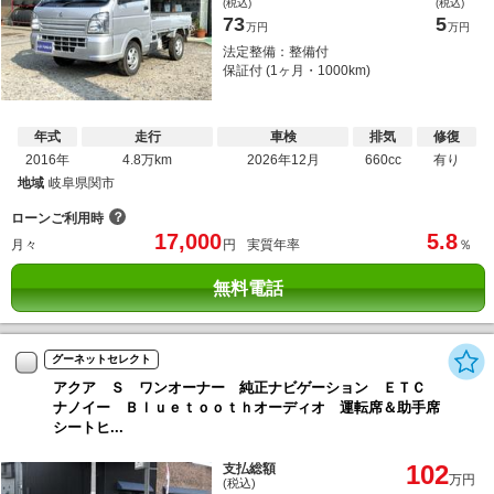
(税込)
(税込)
73
5
万円
万円
法定整備：整備付
保証付 (1ヶ月・1000km)
年式
走行
車検
排気
修復
2016年
4.8万km
2026年12月
660cc
有り
地域
岐阜県関市
？
ローンご利用時
17,000
5.8
月々
円
実質年率
％
無料電話
グーネットセレクト
アクア Ｓ ワンオーナー 純正ナビゲーション ＥＴＣ
ナノイー Ｂｌｕｅｔｏｏｔｈオーディオ 運転席＆助手席
シートヒ...
102
支払総額
万円
(税込)