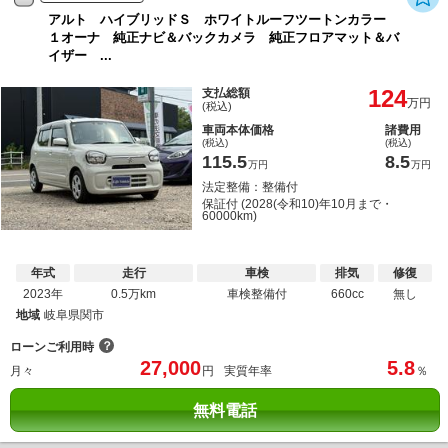
アルト ハイブリッドＳ ホワイトルーフツートンカラー
１オーナ 純正ナビ＆バックカメラ 純正フロアマット＆バ
イザー ...
124
支払総額
万円
(税込)
車両本体価格
諸費用
(税込)
(税込)
115.5
8.5
万円
万円
法定整備：整備付
保証付 (2028(令和10)年10月まで・
60000km)
年式
走行
車検
排気
修復
2023年
0.5万km
車検整備付
660cc
無し
地域
岐阜県関市
？
ローンご利用時
27,000
5.8
月々
円
実質年率
％
無料電話