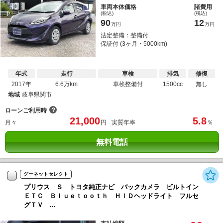
車両本体価格
諸費用
(税込)
(税込)
90
12
万円
万円
法定整備：整備付
保証付 (3ヶ月・5000km)
年式
走行
車検
排気
修復
2017年
6.6万km
車検整備付
1500cc
無し
地域
岐阜県関市
？
ローンご利用時
21,000
5.8
月々
円
実質年率
％
無料電話
グーネットセレクト
プリウス Ｓ トヨタ純正ナビ バックカメラ ビルトイン
ＥＴＣ Ｂｌｕｅｔｏｏｔｈ ＨＩＤヘッドライト フルセ
グＴＶ ...