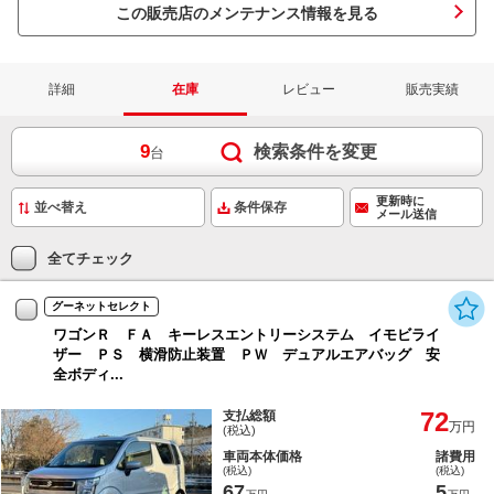
この販売店のメンテナンス情報を見る
詳細
在庫
レビュー
販売実績
9
検索条件を変更
台
更新時に
条件保存
メール送信
全てチェック
グーネットセレクト
ワゴンＲ ＦＡ キーレスエントリーシステム イモビライ
ザー ＰＳ 横滑防止装置 ＰＷ デュアルエアバッグ 安
全ボディ...
72
支払総額
万円
(税込)
車両本体価格
諸費用
(税込)
(税込)
67
5