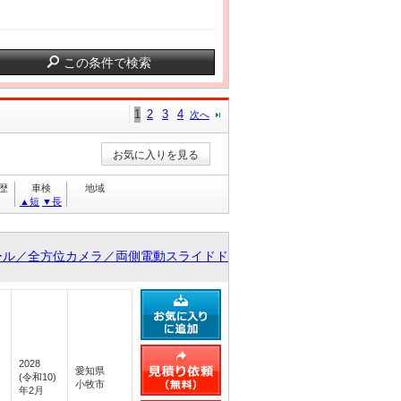
この条件で検索
1
2
3
4
次へ
お気に入りを見る
歴
車検
地域
▲短
▼長
ール／全方位カメラ／両側電動スライドド
2028
愛知県
(令和10)
小牧市
年2月