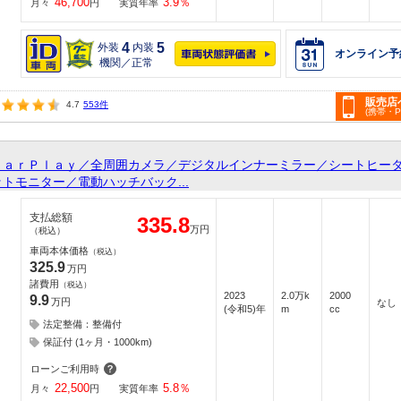
46,700
3.9
％
月々
円
実質年率
4
5
外装
内装
オンライン予
機関／正常
販売店
4.7
553件
(携帯・
ＣａｒＰｌａｙ／全周囲カメラ／デジタルインナーミラー／シートヒー
トモニター／電動ハッチバック...
支払総額
335.8
万円
（税込）
車両本体価格
（税込）
325.9
万円
諸費用
（税込）
2023
2.0万k
2000
9.9
万円
なし
(令和5)年
m
cc
法定整備：整備付
保証付 (1ヶ月・1000km)
ローンご利用時
22,500
5.8
％
月々
円
実質年率