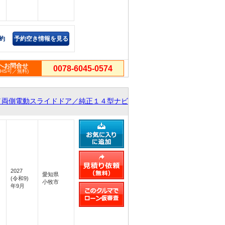
約
予約空き情報を見る
へお問合せ
0078-6045-0574
PHS可／無料)
／両側電動スライドドア／純正１４型ナビ
2027
愛知県
(令和9)
小牧市
年9月