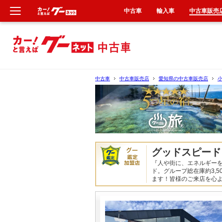
中古車
輸入車
中古車販売
新車
中古車
中古車
中古車販売店
愛知県の中古車販売店
輸入車
クルマ買取
カーリース
グッドスピード
『人や街に、エネルギーを
タイヤ交換
ド。グループ総在庫約3,
ます！皆様のご来店を心
整備工場
車検