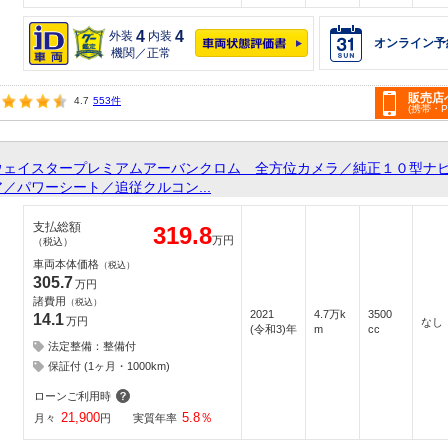
4
4
外装
内装
オンライン予
機関／正常
販売店
4.7
553件
(携帯・
ウェイスタープレミアムアーバンクロム 全方位カメラ／純正１０型ナ
／パワーシート／追従クルコン...
支払総額
319.8
万円
（税込）
車両本体価格
（税込）
305.7
万円
諸費用
（税込）
2021
4.7万k
3500
14.1
万円
なし
(令和3)年
m
cc
法定整備：整備付
保証付 (1ヶ月・1000km)
ローンご利用時
21,900
5.8
％
月々
円
実質年率