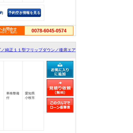
約
予約空き情報を見る
へお問合せ
0078-6045-0574
PHS可／無料)
ビ／純正１１型フリップダウン／後席エア
車検整備
愛知県
付
小牧市