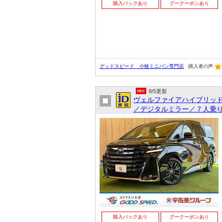
購入パックあり
グークーポンあり
グッドスピード 小牧ミニバン専門店
購入者の声
8/5更新
ヴェルファイアハイブリッ
／デジタルミラー／７人乗り
購入パックあり
グークーポンあり