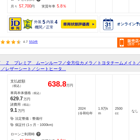
57,700
5.8
％
月々
円
実質年率
5
4
外装
内装
オンライン予
機関／正常
販売店
4.7
553件
(携帯・
ド Ｚ プレミア ムーンルーフ／全方位カメラ／トヨタチームメイト
／レザーシート／シートヒータ...
支払総額
638.8
万円
（税込）
車両本体価格
（税込）
629.7
万円
諸費用
（税込）
2024
1.9万k
2500
9.1
万円
なし
(令和6)年
m
cc
法定整備：整備付
保証付 (1ヶ月・1000km)
ローンご利用時