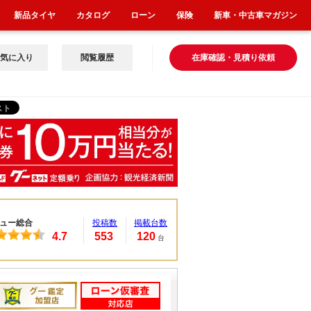
新品タイヤ
カタログ
ローン
保険
新車・中古車マガジン
気に入り
閲覧履歴
在庫確認・見積り依頼
ュー総合
投稿数
掲載台数
4.7
553
120
台