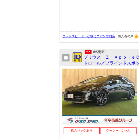
グッドスピード 小牧ミニバン専門店
購入者の声
8/5更新
プリウス Ｚ Ａｐｐｌｅ
トロール／ブラインドスポッ
購入パックあり
グークーポンあり