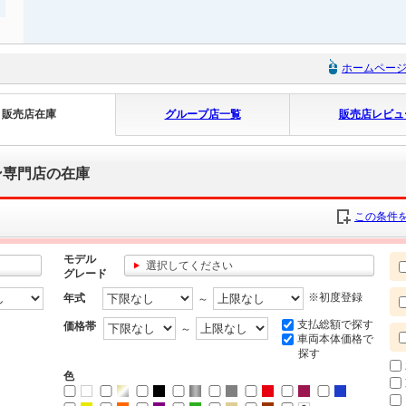
ホームペー
販売店在庫
グループ店一覧
販売店レビュ
ン専門店の在庫
この条件を
モデル
選択してください
グレード
※初度登録
年式
～
支払総額で探す
価格帯
～
車両本体価格で
探す
色