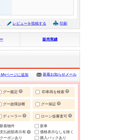
ジ
レビューを投稿する
印刷
ー
販売実績
新着お知らせメール
Myページに追加
グー鑑定
ID車両を検索
グー故障診断
グー保証
ディーラー
ローン仮審査可
新着物件
新車
支払総額表示有
価格表示なしを除く
クーポンあり
購入パックあり