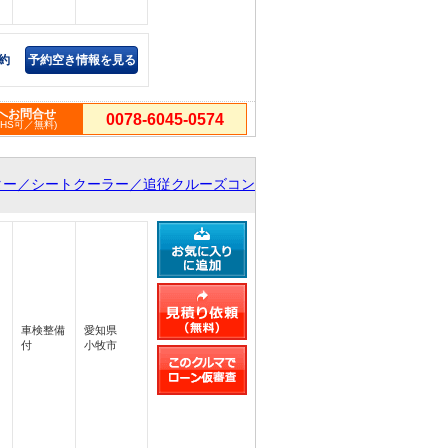
約
予約空き情報を見る
へお問合せ
0078-6045-0574
PHS可／無料)
ター／シートクーラー／追従クルーズコン
車検整備
愛知県
付
小牧市