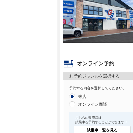
マガジン
車カタログ
自動車ローン
保険
オンライン予約
レビュー
1. 予約ジャンルを選択する
価格相場
予約する内容を選択してください。
来店
教習所
オンライン商談
用語集
こちらの販売店は
試乗車を予約することができます！
試乗車一覧を見る