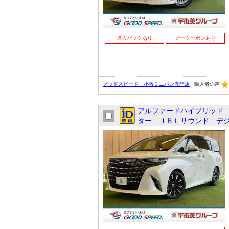
購入パックあり
グークーポンあり
グッドスピード 小牧ミニバン専門店
購入者の声
アルファードハイブリッド
ター ＪＢＬサウンド デジ