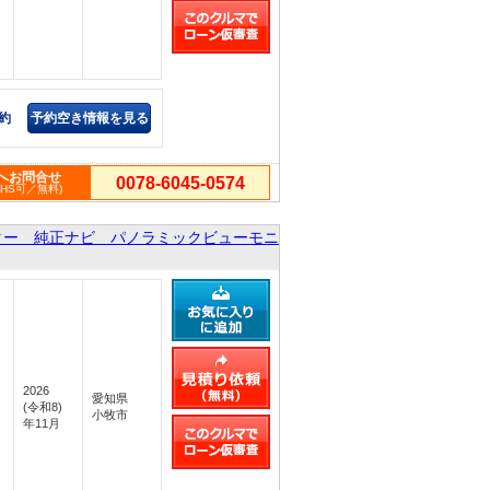
約
予約空き情報を見る
へお問合せ
0078-6045-0574
PHS可／無料)
ター 純正ナビ パノラミックビューモニ
2026
愛知県
(令和8)
小牧市
年11月