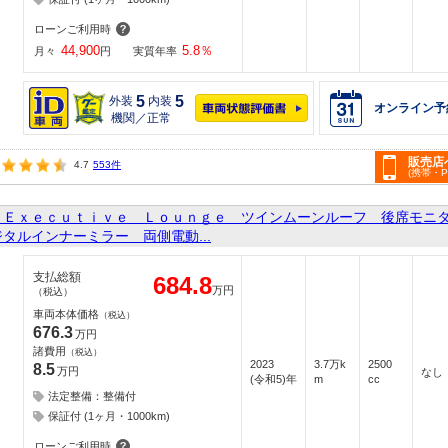
ローンご利用時
44,900
5.8
％
月々
円
実質年率
5
5
外装
内装
オンライン予
機関／正常
販売店
4.7
553件
(携帯・
 Ｅｘｅｃｕｔｉｖｅ Ｌｏｕｎｇｅ ツインムーンルーフ 後席モニ
タルインナーミラー 両側電動...
支払総額
684.8
万円
（税込）
車両本体価格
（税込）
676.3
万円
諸費用
（税込）
2023
3.7万k
2500
8.5
万円
なし
(令和5)年
m
cc
法定整備：整備付
保証付 (1ヶ月・1000km)
ローンご利用時