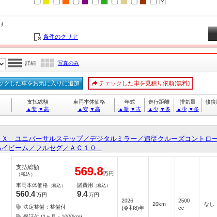
す
条件のクリア
詳細
写真のみ
ックした車をお気に入りに追加
チェックした車を見積り依頼(無料)
支払総額
車両本体価格
年式
走行距離
排気量
修復
▲安
▼高
▲安
▼高
▲新
▼古
▲少
▼多
▲少
▼多
 Ｘ ユニバーサルステップ／デジタルミラー／追従クルーズコントロ
イビーム／フルセグ／ＡＣ１０...
支払総額
569.8
万円
（税込）
車両本体価格
諸費用
（税込）
（税込）
560.4
9.4
万円
万円
2026
2500
20km
なし
法定整備：整備付
(令和8)年
cc
保証付 (1ヶ月・1000km)