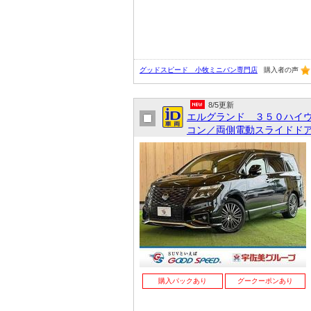
グッドスピード 小牧ミニバン専門店
購入者の声
8/5更新
エルグランド ３５０ハイ
コン／両側電動スライドドア
購入パックあり
グークーポンあり