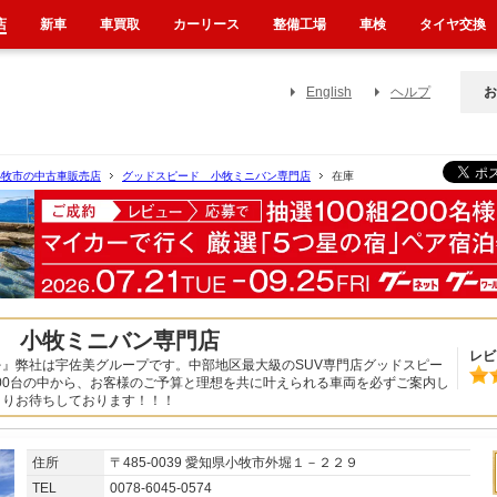
店
新車
車買取
カーリース
整備工場
車検
タイヤ交換
English
ヘルプ
お
小牧市の中古車販売店
グッドスピード 小牧ミニバン専門店
在庫
 小牧ミニバン専門店
レビ
』弊社は宇佐美グループです。中部地区最大級のSUV専門店グッドスピー
500台の中から、お客様のご予算と理想を共に叶えられる車両を必ずご案内し
よりお待ちしております！！！
住所
〒485-0039 愛知県小牧市外堀１－２２９
TEL
0078-6045-0574