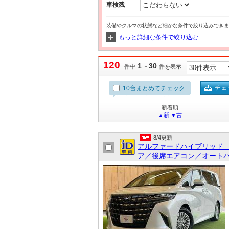
車検残
装備やクルマの状態など細かな条件で絞り込みできま
もっと詳細な条件で絞り込む
120
1
30
件中
~
件を表示
チェ
10台まとめてチェック
新着順
▲新
▼古
8/4更新
アルファードハイブリッド
ア／後席エアコン／オートハ