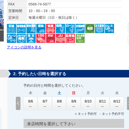
FAX
0568-74-5877
営業時間
10：00～19：00
定休日
毎週火曜日（1日・祝日は除く）
アイコンの説明を見る
2. 予約したい日時を選択する
予約の日付と時間を選択してください。
木
金
土
日
月
火
水
8/6
8/7
8/8
8/9
8/10
8/11
8/12
○ ネット予約可 - ネット予約不可
来店時間を選択して下さい