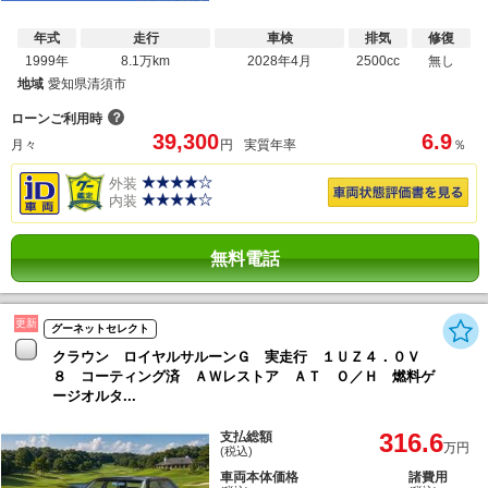
年式
走行
車検
排気
修復
1999年
8.1万km
2028年4月
2500cc
無し
地域
愛知県清須市
？
ローンご利用時
39,300
6.9
月々
円
実質年率
％
外装
内装
無料電話
更新
グーネットセレクト
クラウン ロイヤルサルーンＧ 実走行 １ＵＺ４．０Ｖ
８ コーティング済 ＡＷレストア ＡＴ Ｏ／Ｈ 燃料ゲ
ージオルタ...
316.6
支払総額
万円
(税込)
車両本体価格
諸費用