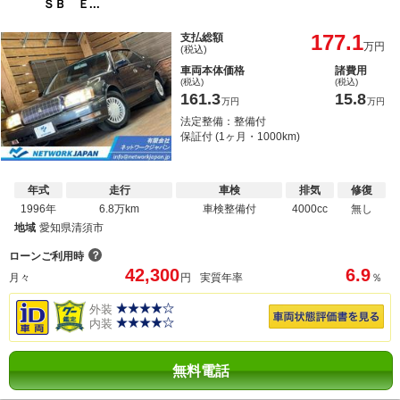
ＳＢ Ｅ...
177.1
支払総額
万円
(税込)
車両本体価格
諸費用
(税込)
(税込)
161.3
15.8
万円
万円
法定整備：整備付
保証付 (1ヶ月・1000km)
年式
走行
車検
排気
修復
1996年
6.8万km
車検整備付
4000cc
無し
地域
愛知県清須市
？
ローンご利用時
42,300
6.9
月々
円
実質年率
％
外装
内装
無料電話