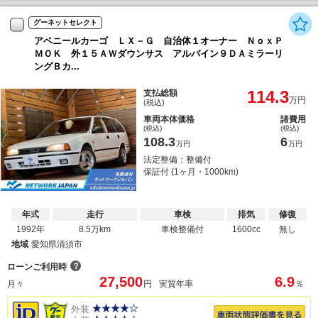
グーネットセレクト
アベニールカーゴ ＬＸ－Ｇ 自治体１オーナー ＮｏｘＰ
ＭＯＫ 外１５ＡＷダウンサス アルパイン９ＤＡミラーリ
ングＢカ...
114.3
支払総額
万円
(税込)
車両本体価格
諸費用
(税込)
(税込)
108.3
6
万円
万円
法定整備：整備付
保証付 (1ヶ月・1000km)
年式
走行
車検
排気
修復
1992年
8.5万km
車検整備付
1600cc
無し
地域
愛知県清須市
？
ローンご利用時
27,500
6.9
月々
円
実質年率
％
外装