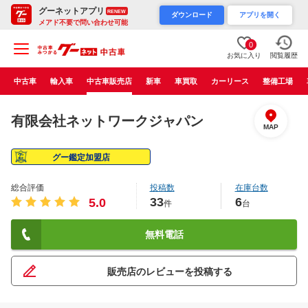
グーネットアプリ
RENEW
ダウンロード
アプリを開く
メアド不要で問い合わせ可能
0
お気に入り
閲覧履歴
中古車
輸入車
中古車販売店
新車
車買取
カーリース
整備工場
有限会社ネットワークジャパン
MAP
グー鑑定加盟店
総合評価
投稿数
在庫台数
33
6
5.0
件
台
無料電話
販売店のレビューを投稿する