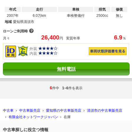
年式
走行
車検
排気
修復
2007年
6.0万km
車検整備付
2500cc
無し
地域
愛知県清須市
？
ローンご利用時
26,400
6.9
月々
円
実質年率
％
外装
内装
無料電話
6
件中
1~6
件を表示
中古車
中古車販売店
愛知県の中古車販売店
清須市の中古車販売店
有限会社ネットワークジャパン
在庫
中古車探しに役立つ情報