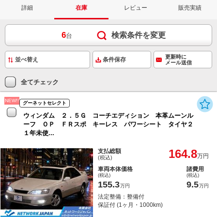
詳細
在庫
レビュー
販売実績
6
検索条件を変更
台
更新時に
条件保存
メール送信
全てチェック
NEW!!
グーネットセレクト
ウィンダム ２．５Ｇ コーチエディション 本革ムーンル
ーフ ＯＰ ＦＲスポ キーレス パワーシート タイヤ２
１年未使...
164.8
支払総額
万円
(税込)
車両本体価格
諸費用
(税込)
(税込)
155.3
9.5
万円
万円
法定整備：整備付
保証付 (1ヶ月・1000km)