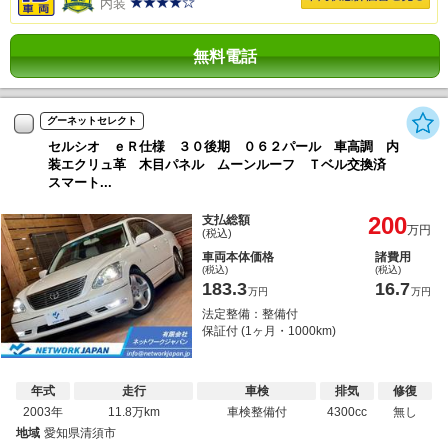
内装
無料電話
グーネットセレクト
セルシオ ｅＲ仕様 ３０後期 ０６２パール 車高調 内
装エクリュ革 木目パネル ムーンルーフ Ｔベル交換済
スマート...
200
支払総額
万円
(税込)
車両本体価格
諸費用
(税込)
(税込)
183.3
16.7
万円
万円
法定整備：整備付
保証付 (1ヶ月・1000km)
年式
走行
車検
排気
修復
2003年
11.8万km
車検整備付
4300cc
無し
地域
愛知県清須市