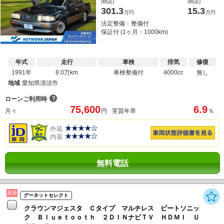
(税込)
(税込)
301.3
15.3
万円
万円
法定整備：整備付
保証付 (1ヶ月・1000km)
年式
走行
車検
排気
修復
1991年
8.0万km
車検整備付
4000cc
無し
地域
愛知県清須市
？
ローンご利用時
75,600
6.9
月々
円
実質年率
％
外装
内装
無料電話
更新
グーネットセレクト
クラウンマジェスタ Ｃタイプ マルチレス ビートソニッ
ク Ｂｌｕｅｔｏｏｔｈ ２ＤＩＮナビＴＶ ＨＤＭＩ Ｕ