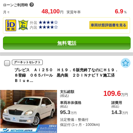
？
ローンご利用時
48,100
6.9
月々
円
実質年率
％
外装
内装
無料電話
グーネットセレクト
ブレビス Ａｉ２５０ Ｈ１９．６販売終了なのにＨ１９．
８登録 ０６５パール 黒内装 ２ＤＩＮナビＴＶ施工済
Ｂｌｕｅ...
109.6
支払総額
万円
(税込)
車両本体価格
諸費用
(税込)
(税込)
95.3
14.3
万円
万円
法定整備：整備付
保証付 (1ヶ月・1000km)