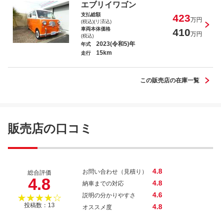
エブリイワゴン
支払総額
423
万円
(税込)(リ済込)
車両本体価格
410
万円
(税込)
2023(令和5)年
年式
15km
走行
この販売店の在庫一覧
販売店の口コミ
4.8
お問い合わせ（見積り）
総合評価
4.8
4.8
納車までの対応
4.6
説明の分かりやすさ
★★★★☆
投稿数：13
4.8
オススメ度