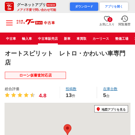
グーネットアプリ
RENEW
ダウンロード
アプリを開く
メアド不要で問い合わせ可能
0
お気に入り
閲覧履歴
中古車
輸入車
中古車販売店
新車
車買取
カーリース
整備工場
オートスピリット レトロ・かわいい車専門
店
ローン仮審査対応店
総合評価
投稿数
在庫台数
13
5
4.8
件
台
地図アプリを見る