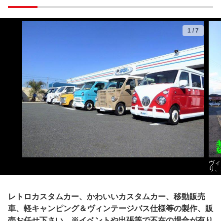
1
/
7
ヴィ
り、
レトロカスタムカー、かわいいカスタムカー、移動販売
車、軽キャンピング＆ヴィンテージバス仕様等の製作、販
売お任せ下さい。※イベントや出張等で不在の場合が有り