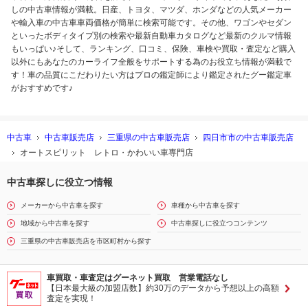
しの中古車情報が満載。日産、トヨタ、マツダ、ホンダなどの人気メーカー
や輸入車の中古車車両価格が簡単に検索可能です。その他、ワゴンやセダン
といったボディタイプ別の検索や最新自動車カタログなど最新のクルマ情報
もいっぱい♪そして、ランキング、口コミ、保険、車検や買取・査定など購入
以外にもあなたのカーライフ全般をサポートする為のお役立ち情報が満載で
す！車の品質にこだわりたい方はプロの鑑定師により鑑定されたグー鑑定車
がおすすめです♪
中古車
中古車販売店
三重県の中古車販売店
四日市市の中古車販売店
オートスピリット レトロ・かわいい車専門店
中古車探しに役立つ情報
メーカーから中古車を探す
車種から中古車を探す
地域から中古車を探す
中古車探しに役立つコンテンツ
三重県の中古車販売店を市区町村から探す
車買取・車査定はグーネット買取 営業電話なし
【日本最大級の加盟店数】約30万のデータから予想以上の高額
査定を実現！