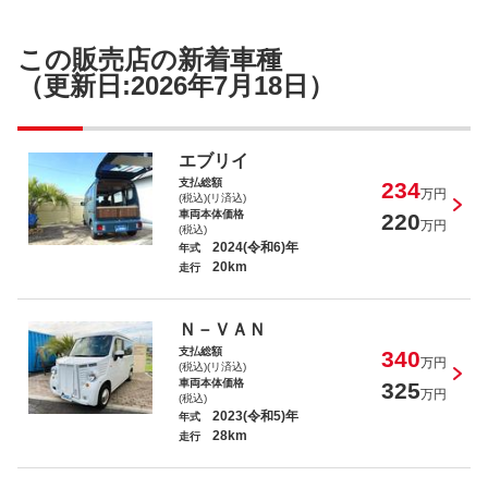
アルトラパンＬＣ Ｘ
この販売店の新着車種
（更新日:2026年7月18日）
エブリイ
支払総額
234
万円
(税込)(リ済込)
車両本体価格
220
万円
(税込)
2024(令和6)年
年式
20km
走行
Ｎ－ＶＡＮ
支払総額
340
万円
(税込)(リ済込)
車両本体価格
325
万円
(税込)
2023(令和5)年
年式
28km
走行