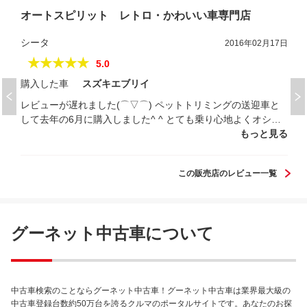
オートスピリット レトロ・かわいい車専門店
シータ
2016年02月17日
★★★★★
5.0
購入した車
スズキエブリイ
レビューが遅れました(⌒▽⌒) ペットトリミングの送迎車と
して去年の6月に購入しました^ ^ とても乗り心地よくオシャ
レで可愛い車にしていただきました^ ^ わんちゃんの送迎に行
もっと見る
くたび下校途中の子供達が皆手を振ってくれます^ ^ 大満足で
す(⌒▽⌒)
この販売店のレビュー一覧
グーネット中古車について
中古車検索のことならグーネット中古車！グーネット中古車は業界最大級の
中古車登録台数約50万台を誇るクルマのポータルサイトです。あなたのお探