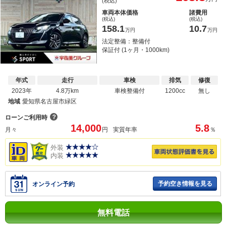
(税込)
車両本体価格
諸費用
(税込)
(税込)
158.1
10.7
万円
万円
法定整備：整備付
保証付 (1ヶ月・1000km)
年式
走行
車検
排気
修復
2023年
4.8万km
車検整備付
1200cc
無し
地域
愛知県名古屋市緑区
？
ローンご利用時
14,000
5.8
月々
円
実質年率
％
外装
内装
予約空き情報を見る
オンライン予約
無料電話