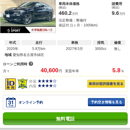
車両本体価格
諸費用
(税込)
(税込)
460.2
9.6
万円
万円
法定整備：整備付
保証付 (1ヶ月・1000km)
年式
走行
車検
排気
修復
2020年
5.9万km
2027年3月
3000cc
無し
地域
愛知県名古屋市緑区
？
ローンご利用時
40,600
5.8
月々
円
実質年率
％
外装
内装
予約空き情報を見る
オンライン予約
無料電話