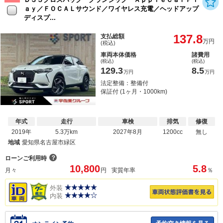
ａｙ／ＦＯＣＡＬサウンド／ワイヤレス充電／ヘッドアップ
ディスプ...
137.8
支払総額
万円
(税込)
車両本体価格
諸費用
(税込)
(税込)
129.3
8.5
万円
万円
法定整備：整備付
保証付 (1ヶ月・1000km)
年式
走行
車検
排気
修復
2019年
5.3万km
2027年8月
1200cc
無し
地域
愛知県名古屋市緑区
？
ローンご利用時
10,800
5.8
月々
円
実質年率
％
外装
内装