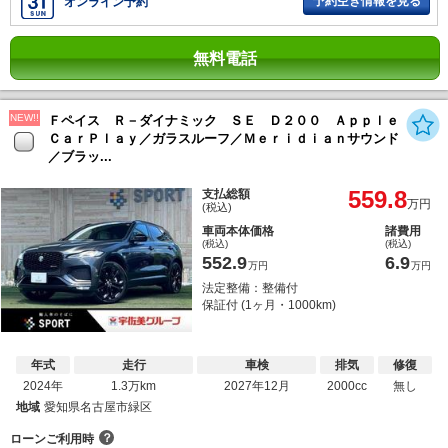
予約空き情報を見る
オンライン予約
無料電話
NEW!!
Ｆペイス Ｒ－ダイナミック ＳＥ Ｄ２００ Ａｐｐｌｅ
ＣａｒＰｌａｙ／ガラスルーフ／Ｍｅｒｉｄｉａｎサウンド
／ブラッ...
559.8
支払総額
万円
(税込)
車両本体価格
諸費用
(税込)
(税込)
552.9
6.9
万円
万円
法定整備：整備付
保証付 (1ヶ月・1000km)
年式
走行
車検
排気
修復
2024年
1.3万km
2027年12月
2000cc
無し
地域
愛知県名古屋市緑区
？
ローンご利用時