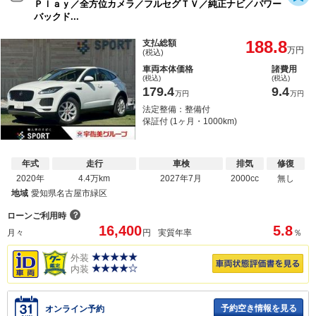
Ｐｌａｙ／全方位カメラ／フルセグＴＶ／純正ナビ／パワー
バックド...
188.8
支払総額
万円
(税込)
車両本体価格
諸費用
(税込)
(税込)
179.4
9.4
万円
万円
法定整備：整備付
保証付 (1ヶ月・1000km)
年式
走行
車検
排気
修復
2020年
4.4万km
2027年7月
2000cc
無し
地域
愛知県名古屋市緑区
？
ローンご利用時
16,400
5.8
月々
円
実質年率
％
外装
内装
予約空き情報を見る
オンライン予約