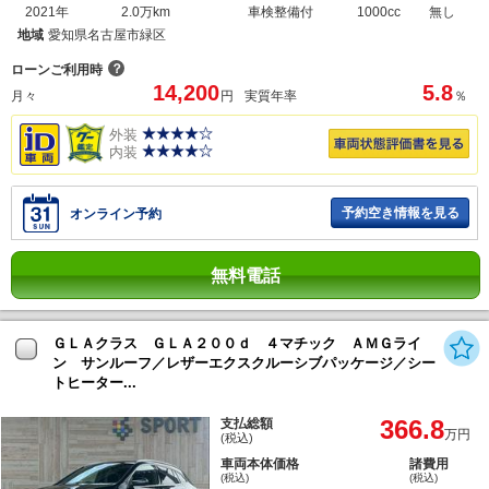
2021年
2.0万km
車検整備付
1000cc
無し
地域
愛知県名古屋市緑区
？
ローンご利用時
14,200
5.8
月々
円
実質年率
％
外装
内装
予約空き情報を見る
オンライン予約
無料電話
ＧＬＡクラス ＧＬＡ２００ｄ ４マチック ＡＭＧライ
ン サンルーフ／レザーエクスクルーシブパッケージ／シー
トヒーター...
366.8
支払総額
万円
(税込)
車両本体価格
諸費用
(税込)
(税込)