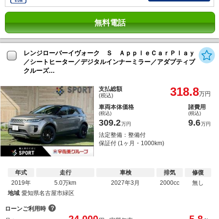
無料電話
レンジローバーイヴォーク Ｓ ＡｐｐｌｅＣａｒＰｌａｙ
／シートヒーター／デジタルインナーミラー／アダプティブ
クルーズ...
318.8
支払総額
万円
(税込)
車両本体価格
諸費用
(税込)
(税込)
309.2
9.6
万円
万円
法定整備：整備付
保証付 (1ヶ月・1000km)
年式
走行
車検
排気
修復
2019年
5.0万km
2027年3月
2000cc
無し
地域
愛知県名古屋市緑区
？
ローンご利用時