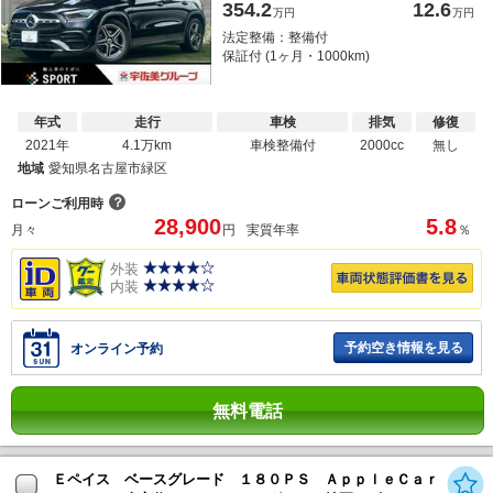
354.2
12.6
万円
万円
法定整備：整備付
保証付 (1ヶ月・1000km)
年式
走行
車検
排気
修復
2021年
4.1万km
車検整備付
2000cc
無し
地域
愛知県名古屋市緑区
？
ローンご利用時
28,900
5.8
月々
円
実質年率
％
外装
内装
予約空き情報を見る
オンライン予約
無料電話
Ｅペイス ベースグレード １８０ＰＳ ＡｐｐｌｅＣａｒ