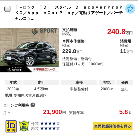
Ｔ－ロック ＴＤＩ スタイル ＤｉｓｃｏｖｅｒＰｒｏＰ
ＫＧ／ＡｐｐｌｅＣａｒＰｌａｙ／電動リアゲート／バーチ
ャルコッ...
240.8
支払総額
万円
(税込)
車両本体価格
諸費用
(税込)
(税込)
229.8
11
万円
万円
法定整備：整備付
保証付 (1ヶ月・1000km)
年式
走行
車検
排気
修復
2023年
4.5万km
車検整備付
2000cc
無し
地域
愛知県名古屋市緑区
？
ローンご利用時
21,900
5.8
月々
円
実質年率
％
外装
内装