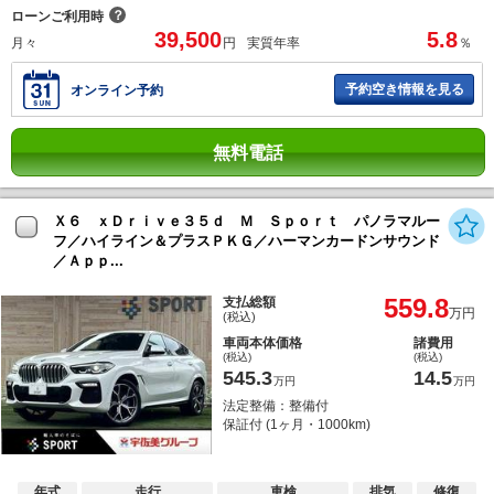
？
ローンご利用時
39,500
5.8
月々
円
実質年率
％
予約空き情報を見る
オンライン予約
無料電話
Ｘ６ ｘＤｒｉｖｅ３５ｄ Ｍ Ｓｐｏｒｔ パノラマルー
フ／ハイライン＆プラスＰＫＧ／ハーマンカードンサウンド
／Ａｐｐ...
559.8
支払総額
万円
(税込)
車両本体価格
諸費用
(税込)
(税込)
545.3
14.5
万円
万円
法定整備：整備付
保証付 (1ヶ月・1000km)
年式
走行
車検
排気
修復