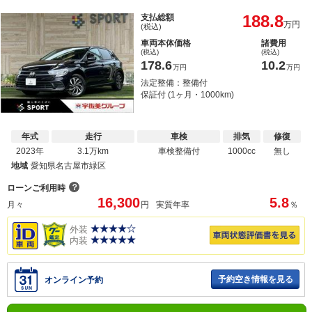
188.8
支払総額
万円
(税込)
車両本体価格
諸費用
(税込)
(税込)
178.6
10.2
万円
万円
法定整備：整備付
保証付 (1ヶ月・1000km)
年式
走行
車検
排気
修復
2023年
3.1万km
車検整備付
1000cc
無し
地域
愛知県名古屋市緑区
？
ローンご利用時
16,300
5.8
月々
円
実質年率
％
外装
内装
予約空き情報を見る
オンライン予約