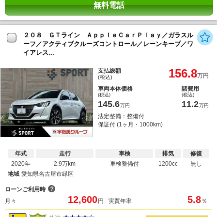
無料電話
２０８ ＧＴライン ＡｐｐｌｅＣａｒＰｌａｙ／ガラスル
ーフ／アクティブクルーズコントロール／レーンキープ／ワ
イアレス...
156.8
支払総額
万円
(税込)
車両本体価格
諸費用
(税込)
(税込)
145.6
11.2
万円
万円
法定整備：整備付
保証付 (1ヶ月・1000km)
年式
走行
車検
排気
修復
2020年
2.9万km
車検整備付
1200cc
無し
地域
愛知県名古屋市緑区
？
ローンご利用時
12,600
5.8
月々
円
実質年率
％