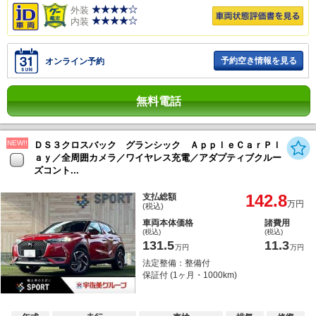
外装
内装
予約空き情報を見る
オンライン予約
無料電話
NEW!!
ＤＳ３クロスバック グランシック ＡｐｐｌｅＣａｒＰｌ
ａｙ／全周囲カメラ／ワイヤレス充電／アダプティブクルー
ズコント...
142.8
支払総額
万円
(税込)
車両本体価格
諸費用
(税込)
(税込)
131.5
11.3
万円
万円
法定整備：整備付
保証付 (1ヶ月・1000km)