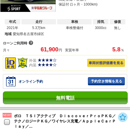
保証付 (1ヶ月・1000km)
年式
走行
車検
排気
修復
2021年
5.3万km
車検整備付
3000cc
無し
地域
愛知県名古屋市緑区
？
ローンご利用時
61,900
5.8
月々
円
実質年率
％
外装
内装
予約空き情報を見る
オンライン予約
無料電話
NEW!!
ポロ ＴＳＩアクティブ ＤｉｓｃｏｖｅｒＰｒｏＰＫＧ／
テクノロジーＰＫＧ／ワイヤレス充電／ＡｐｐｌｅＣａｒＰ
ｌａｙ／...