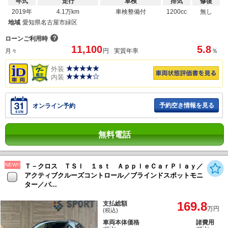
年式
走行
車検
排気
修復
2019年
4.1万km
車検整備付
1200cc
無し
地域
愛知県名古屋市緑区
？
ローンご利用時
11,100
5.8
月々
円
実質年率
％
外装
内装
予約空き情報を見る
オンライン予約
無料電話
NEW!!
Ｔ－クロス ＴＳＩ １ｓｔ ＡｐｐｌｅＣａｒＰｌａｙ／
アクティブクルーズコントロール／ブラインドスポットモニ
ター／パ...
169.8
支払総額
万円
(税込)
車両本体価格
諸費用