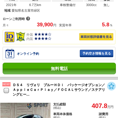
2021年
6.7万km
車検整備付
3000cc
無し
地域
愛知県名古屋市緑区
？
ローンご利用時
39,900
5.8
月々
円
実質年率
％
外装
内装
予約空き情報を見る
オンライン予約
無料電話
NEW!!
ＤＳ４ リヴォリ ブルーＨＤｉ パッケージオプション／
ＡｐｐｌｅＣａｒＰｌａｙ／ＦＯＣＡＬサウンド／ステアリ
ングヒー...
407.8
支払総額
万円
(税込)
車両本体価格
諸費用
(税込)
(税込)