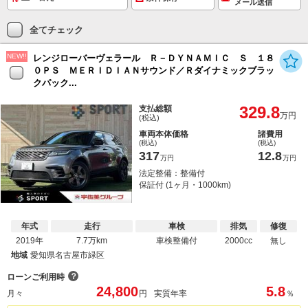
メール送信
全てチェック
NEW!!
レンジローバーヴェラール Ｒ－ＤＹＮＡＭＩＣ Ｓ １８
０ＰＳ ＭＥＲＩＤＩＡＮサウンド／Ｒダイナミックブラッ
クパック...
329.8
支払総額
万円
(税込)
車両本体価格
諸費用
(税込)
(税込)
317
12.8
万円
万円
法定整備：整備付
保証付 (1ヶ月・1000km)
年式
走行
車検
排気
修復
2019年
7.7万km
車検整備付
2000cc
無し
地域
愛知県名古屋市緑区
？
ローンご利用時
24,800
5.8
月々
円
実質年率
％