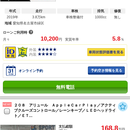
年式
走行
車検
排気
修復
2019年
3.8万km
車検整備付
1000cc
無し
地域
愛知県名古屋市緑区
？
ローンご利用時
10,200
5.8
月々
円
実質年率
％
外装
内装
予約空き情報を見る
オンライン予約
無料電話
NEW!!
２０８ アリュール ＡｐｐｌｅＣａｒＰｌａｙ／アクティ
ブクルーズコントロール／レーンキープ／ＬＥＤヘッドライ
ト／ＥＴ...
168.8
支払総額
万円