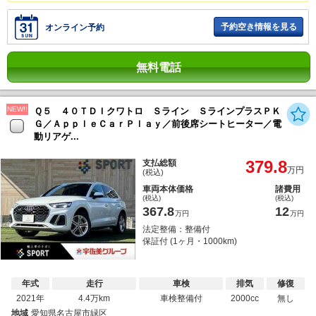
予約空き情報を見る
オンライン予約
無料電話
NEW!!
Ｑ５ ４０ＴＤＩクワトロ Ｓライン ＳラインプラスＰＫ
Ｇ／ＡｐｐｌｅＣａｒＰｌａｙ／前後席シートヒーター／電
動リアゲ...
379.8
支払総額
万円
(税込)
車両本体価格
諸費用
(税込)
(税込)
367.8
12
万円
万円
法定整備：整備付
保証付 (1ヶ月・1000km)
年式
走行
車検
排気
修復
2021年
4.4万km
車検整備付
2000cc
無し
地域
愛知県名古屋市緑区