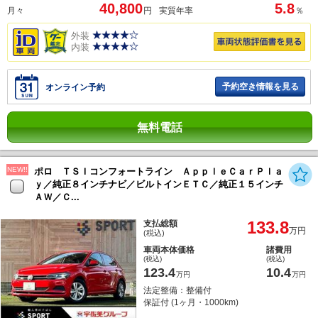
40,800
5.8
月々
円
実質年率
％
外装
内装
予約空き情報を見る
オンライン予約
無料電話
NEW!!
ポロ ＴＳＩコンフォートライン ＡｐｐｌｅＣａｒＰｌａ
ｙ／純正８インチナビ／ビルトインＥＴＣ／純正１５インチ
ＡＷ／Ｃ...
133.8
支払総額
万円
(税込)
車両本体価格
諸費用
(税込)
(税込)
123.4
10.4
万円
万円
法定整備：整備付
保証付 (1ヶ月・1000km)