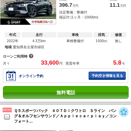
396.7
11.1
万円
万円
法定整備：整備付
保証付 (1ヶ月・1000km)
年式
走行
車検
排気
修復
2022年
4.3万km
車検整備付
1500cc
無し
地域
愛知県名古屋市緑区
？
ローンご利用時
33,600
5.8
月々
円
実質年率
％
予約空き情報を見る
オンライン予約
無料電話
NEW!!
Ｑ５スポーツバック ４０ＴＤＩクワトロ Ｓライン バン
グ＆オルフセンサウンド／Ａｐｐｌｅｃａｒｐｌａｙ／コン
フォート...