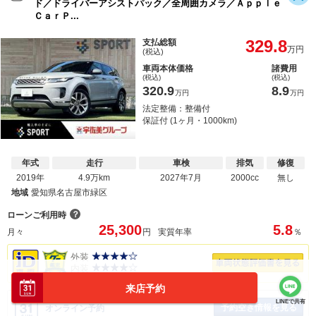
ド／ドライバーアシストパック／全周囲カメラ／Ａｐｐｌｅ
ＣａｒＰ...
329.8
支払総額
万円
(税込)
車両本体価格
諸費用
(税込)
(税込)
320.9
8.9
万円
万円
法定整備：整備付
保証付 (1ヶ月・1000km)
年式
走行
車検
排気
修復
2019年
4.9万km
2027年7月
2000cc
無し
地域
愛知県名古屋市緑区
？
ローンご利用時
25,300
5.8
月々
円
実質年率
％
外装
内装
来店予約
LINEで共有
予約空き情報を見る
オンライン予約