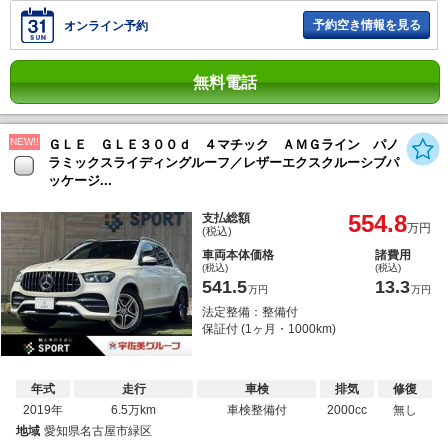
予約空き情報を見る
オンライン予約
無料電話
NEW!!
ＧＬＥ ＧＬＥ３００ｄ ４マチック ＡＭＧライン パノ
ラミックスライディングルーフ／レザーエクスクルーシブパ
ッケージ...
554.8
支払総額
万円
(税込)
車両本体価格
諸費用
(税込)
(税込)
541.5
13.3
万円
万円
法定整備：整備付
保証付 (1ヶ月・1000km)
年式
走行
車検
排気
修復
2019年
6.5万km
車検整備付
2000cc
無し
地域
愛知県名古屋市緑区