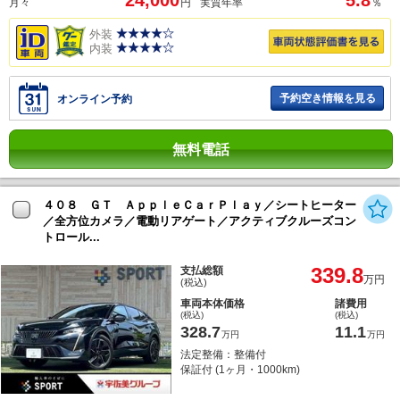
24,000
5.8
月々
円
実質年率
％
外装
内装
予約空き情報を見る
オンライン予約
無料電話
４０８ ＧＴ ＡｐｐｌｅＣａｒＰｌａｙ／シートヒーター
／全方位カメラ／電動リアゲート／アクティブクルーズコン
トロール...
339.8
支払総額
万円
(税込)
車両本体価格
諸費用
(税込)
(税込)
328.7
11.1
万円
万円
法定整備：整備付
保証付 (1ヶ月・1000km)