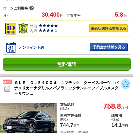
？
ローンご利用時
30,400
5.8
月々
円
実質年率
％
外装
内装
予約空き情報を見る
オンライン予約
無料電話
NEW!!
ＧＬＥ ＧＬＥ４００ｄ ４マチック クーペスポーツ パ
ナメリカーナグリル／パノラミックサンルーフ／ブルメスタ
ーサウン...
758.8
支払総額
万円
(税込)
車両本体価格
諸費用
(税込)
(税込)
744.7
14.1
万円
万円
法定整備：整備付