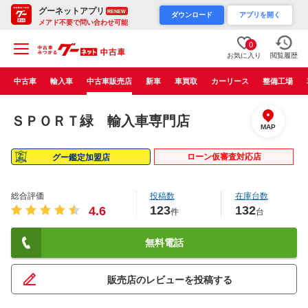
グーネットアプリ
RENEW
ダウンロード
アプリを開く
メアド不要で問い合わせ可能
0
お気に入り
閲覧履歴
中古車
輸入車
中古車販売店
新車
車買取
カーリース
整備工場
ＳＰＯＲＴ緑 輸入車専門店
MAP
ローン仮審査対応店
グー鑑定加盟店
総合評価
投稿数
在庫台数
123
132
4.6
件
台
無料電話
販売店のレビューを投稿する