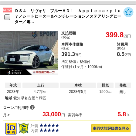
NEW!!
ＤＳ４ リヴォリ ブルーＨＤｉ Ａｐｐｌｅｃａｒｐｌａ
ｙ／シートヒーター＆ベンチレーション／ステアリングヒー
ター／電...
399.8
支払総額
万円
(税込)
車両本体価格
諸費用
(税込)
(税込)
391.3
8.5
万円
万円
法定整備：整備付
保証付 (1ヶ月・1000km)
年式
走行
車検
排気
修復
2023年
4.7万km
2028年5月
1500cc
無し
地域
愛知県名古屋市緑区
？
ローンご利用時
33,000
5.8
月々
円
実質年率
％
外装
内装