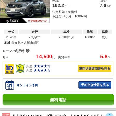
(税込)
(税込)
162.2
7.6
万円
万円
法定整備：整備付
保証付 (1ヶ月・1000km)
年式
走行
車検
排気
修復
2020年
2.3万km
2028年1月
1000cc
無し
地域
愛知県名古屋市緑区
？
ローンご利用時
14,500
5.8
月々
円
実質年率
％
外装
内装
予約空き情報を見る
オンライン予約
無料電話
NEW!!
ＤＳ３クロスバック グランシック ＡｐｐｌｅＣａｒＰｌ