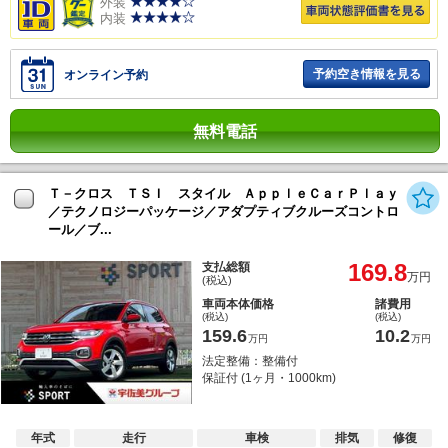
外装
内装
予約空き情報を見る
オンライン予約
無料電話
Ｔ－クロス ＴＳＩ スタイル ＡｐｐｌｅＣａｒＰｌａｙ
／テクノロジーパッケージ／アダプティブクルーズコントロ
ール／ブ...
169.8
支払総額
万円
(税込)
車両本体価格
諸費用
(税込)
(税込)
159.6
10.2
万円
万円
法定整備：整備付
保証付 (1ヶ月・1000km)
年式
走行
車検
排気
修復