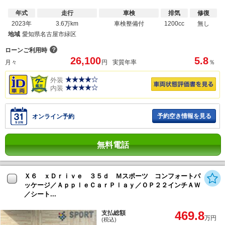
年式
走行
車検
排気
修復
2023年
3.6万km
車検整備付
1200cc
無し
地域
愛知県名古屋市緑区
？
ローンご利用時
26,100
5.8
月々
円
実質年率
％
外装
内装
予約空き情報を見る
オンライン予約
無料電話
Ｘ６ ｘＤｒｉｖｅ ３５ｄ Ｍスポーツ コンフォートパ
ッケージ／ＡｐｐｌｅＣａｒＰｌａｙ／ＯＰ２２インチＡＷ
／シート...
469.8
支払総額
万円
(税込)