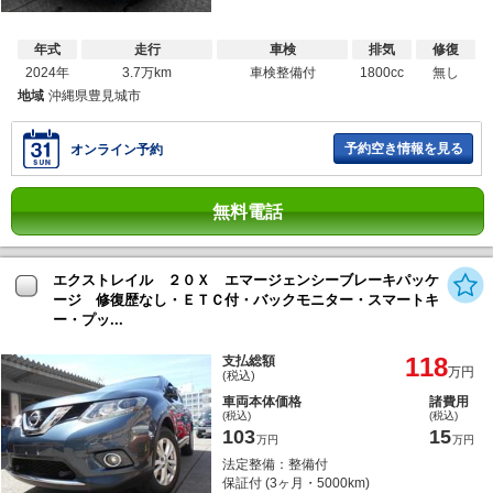
年式
走行
車検
排気
修復
2024年
3.7万km
車検整備付
1800cc
無し
地域
沖縄県豊見城市
予約空き情報を見る
オンライン予約
無料電話
エクストレイル ２０Ｘ エマージェンシーブレーキパッケ
ージ 修復歴なし・ＥＴＣ付・バックモニター・スマートキ
ー・プッ...
118
支払総額
万円
(税込)
車両本体価格
諸費用
(税込)
(税込)
103
15
万円
万円
法定整備：整備付
保証付 (3ヶ月・5000km)