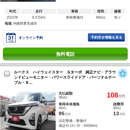
年式
走行
車検
排気
修復
2022年
8.5万km
車検整備付
660cc
有り
地域
沖縄県豊見城市
予約空き情報を見る
オンライン予約
無料電話
ルークス ハイウェイスター Ｇターボ 純正ナビ・アラウ
ンドビューモニター・パワースライドドア・パーソナルテー
ブル・Ｂ...
108
支払総額
万円
(税込)
車両本体価格
諸費用
(税込)
(税込)
95
13
万円
万円
法定整備：整備付
保証付 (3ヶ月・5000km)