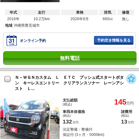
年式
走行
車検
排気
修復
2016年
10.2万km
2026年9月
660cc
無し
地域
沖縄県豊見城市
予約空き情報を見る
オンライン予約
無料電話
Ｎ－ＷＧＮカスタム Ｌ ＥＴＣ プッシュ式スタートボタ
ン キーレスエントリー クリアランスソナー レーンアシ
スト Ｌ...
145
支払総額
万円
(税込)
車両本体価格
諸費用
(税込)
(税込)
132
13
万円
万円
法定整備：整備付
保証付 (3ヶ月・5000km)