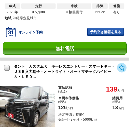
年式
走行
車検
排気
修復
2023年
0.5万km
車検整備付
660cc
有り
地域
沖縄県豊見城市
予約空き情報を見る
オンライン予約
無料電話
タント カスタムＸ キーレスエントリー・スマートキー・
ＵＳＢ入力端子・オートライト・オートマチックハイビー
ム・ＬＥＤ...
139
支払総額
万円
(税込)
車両本体価格
諸費用
(税込)
(税込)
126
13
万円
万円
法定整備：整備付
保証付 (3ヶ月・5000km)