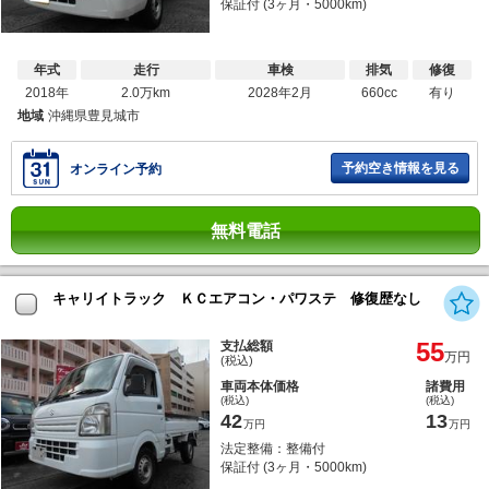
保証付 (3ヶ月・5000km)
年式
走行
車検
排気
修復
2018年
2.0万km
2028年2月
660cc
有り
地域
沖縄県豊見城市
予約空き情報を見る
オンライン予約
無料電話
キャリイトラック ＫＣエアコン・パワステ 修復歴なし
55
支払総額
万円
(税込)
車両本体価格
諸費用
(税込)
(税込)
42
13
万円
万円
法定整備：整備付
保証付 (3ヶ月・5000km)