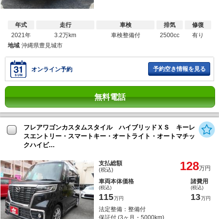
年式
走行
車検
排気
修復
2021年
3.2万km
車検整備付
2500cc
有り
地域
沖縄県豊見城市
予約空き情報を見る
オンライン予約
無料電話
フレアワゴンカスタムスタイル ハイブリッドＸＳ キーレ
スエントリー・スマートキー・オートライト・オートマチッ
クハイビ...
128
支払総額
万円
(税込)
車両本体価格
諸費用
(税込)
(税込)
115
13
万円
万円
法定整備：整備付
保証付 (3ヶ月・5000km)