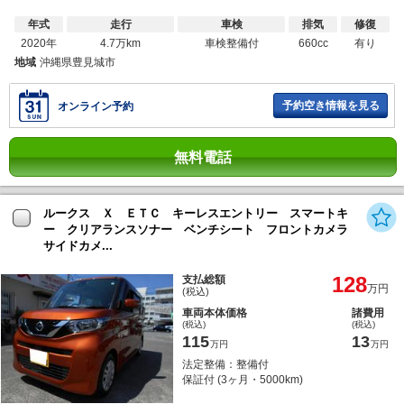
年式
走行
車検
排気
修復
2020年
4.7万km
車検整備付
660cc
有り
地域
沖縄県豊見城市
予約空き情報を見る
オンライン予約
無料電話
ルークス Ｘ ＥＴＣ キーレスエントリー スマートキ
ー クリアランスソナー ベンチシート フロントカメラ
サイドカメ...
128
支払総額
万円
(税込)
車両本体価格
諸費用
(税込)
(税込)
115
13
万円
万円
法定整備：整備付
保証付 (3ヶ月・5000km)