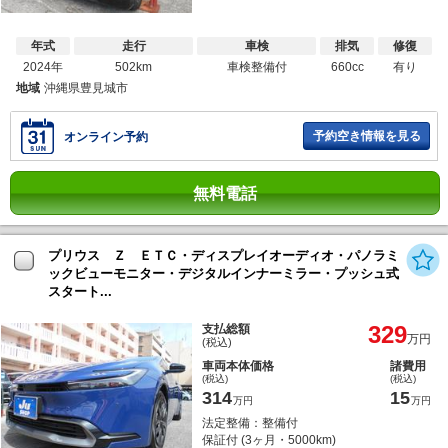
年式
走行
車検
排気
修復
2024年
502km
車検整備付
660cc
有り
地域
沖縄県豊見城市
予約空き情報を見る
オンライン予約
無料電話
プリウス Ｚ ＥＴＣ・ディスプレイオーディオ・パノラミ
ックビューモニター・デジタルインナーミラー・プッシュ式
スタート...
329
支払総額
万円
(税込)
車両本体価格
諸費用
(税込)
(税込)
314
15
万円
万円
法定整備：整備付
保証付 (3ヶ月・5000km)