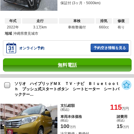
保証付 (3ヶ月・5000km)
年式
走行
車検
排気
修復
2022年
3.1万km
車検整備付
660cc
有り
地域
沖縄県豊見城市
予約空き情報を見る
オンライン予約
無料電話
ソリオ ハイブリッドＭＸ ＴＶ・ナビ Ｂｌｕｅｔｏｏｔ
ｈ プッシュ式スタートボタン シートヒーター シートバ
ックテー...
115
支払総額
万円
(税込)
車両本体価格
諸費用
(税込)
(税込)
100
15
万円
万円
法定整備：整備付