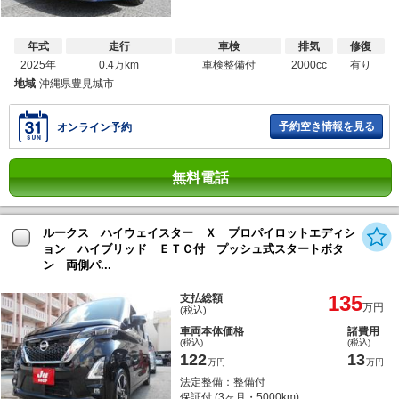
年式
走行
車検
排気
修復
2025年
0.4万km
車検整備付
2000cc
有り
地域
沖縄県豊見城市
予約空き情報を見る
オンライン予約
無料電話
ルークス ハイウェイスター Ｘ プロパイロットエディシ
ョン ハイブリッド ＥＴＣ付 プッシュ式スタートボタ
ン 両側パ...
135
支払総額
万円
(税込)
車両本体価格
諸費用
(税込)
(税込)
122
13
万円
万円
法定整備：整備付
保証付 (3ヶ月・5000km)