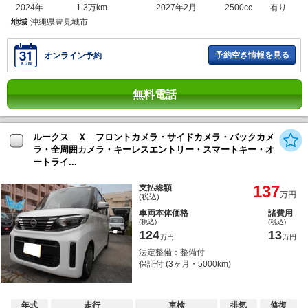
2024年
1.3万km
2027年2月
2500cc
有り
地域
沖縄県豊見城市
予約空き情報を見る
オンライン予約
無料電話
ルークス Ｘ フロントカメラ・サイドカメラ・バックカメ
ラ・全周囲カメラ・キーレスエントリー・スマートキー・オ
ートライ...
137
支払総額
万円
(税込)
車両本体価格
諸費用
(税込)
(税込)
124
13
万円
万円
法定整備：整備付
保証付 (3ヶ月・5000km)
年式
走行
車検
排気
修復