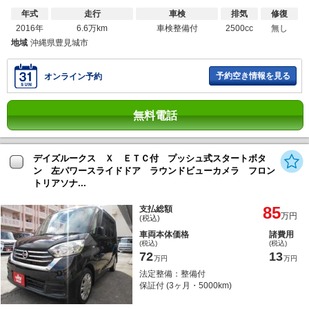
年式
走行
車検
排気
修復
2016年
6.6万km
車検整備付
2500cc
無し
地域
沖縄県豊見城市
予約空き情報を見る
オンライン予約
無料電話
デイズルークス Ｘ ＥＴＣ付 プッシュ式スタートボタ
ン 左パワースライドドア ラウンドビューカメラ フロン
トリアソナ...
85
支払総額
万円
(税込)
車両本体価格
諸費用
(税込)
(税込)
72
13
万円
万円
法定整備：整備付
保証付 (3ヶ月・5000km)