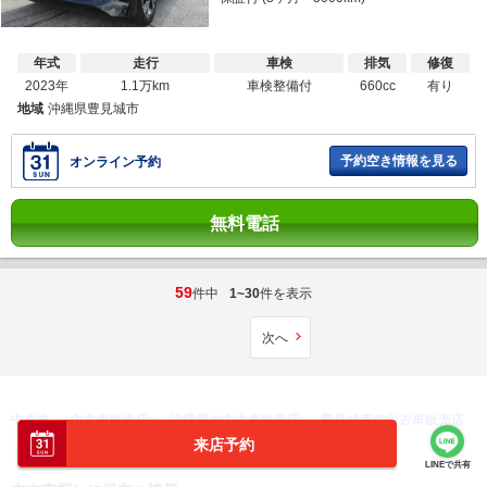
年式
走行
車検
排気
修復
2023年
1.1万km
車検整備付
660cc
有り
地域
沖縄県豊見城市
予約空き情報を見る
オンライン予約
無料電話
59
件中
1~30
件を表示
次へ
中古車
中古車販売店
沖縄県の中古車販売店
豊見城市の中古車販売店
来店予約
（有）平成エンタープライス
在庫
LINEで共有