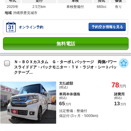
年式
走行
車検
排気
修復
2020年
2.5万km
車検整備付
660cc
有り
地域
沖縄県豊見城市
予約空き情報を見る
オンライン予約
無料電話
Ｎ－ＢＯＸカスタム Ｇ・ターボＬパッケージ 両側パワー
スライドドア・バックモニター・ＴＶ・ラジオ・シートバッ
クテーブ...
78
支払総額
万円
(税込)
車両本体価格
諸費用
(税込)
(税込)
65
13
万円
万円
法定整備：整備付
保証付 (3ヶ月・5000km)