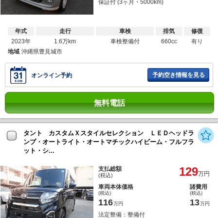
保証付 (3ヶ月・5000km)
年式
走行
車検
排気
修復
2023年
1.6万km
車検整備付
660cc
有り
地域
沖縄県豊見城市
予約空き情報を見る
オンライン予約
無料電話
タント カスタムＸスタイルセレクション ＬＥＤヘッドラ
ンプ・オートライト・オートマチックハイビーム・フルフラ
ット・シ...
129
支払総額
万円
(税込)
車両本体価格
諸費用
(税込)
(税込)
116
13
万円
万円
法定整備：整備付