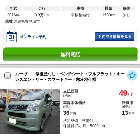
年式
走行
車検
排気
修復
2016年
9.9万km
車検整備付
1500cc
無し
地域
沖縄県豊見城市
予約空き情報を見る
オンライン予約
無料電話
ムーヴ 修復歴なし・ベンチシート・フルフラット・キー
レスエントリー・スマートキー・寒冷地仕様
49
支払総額
万円
(税込)
車両本体価格
諸費用
(税込)
(税込)
36
13
万円
万円
法定整備：整備付
保証付 (3ヶ月・5000km)