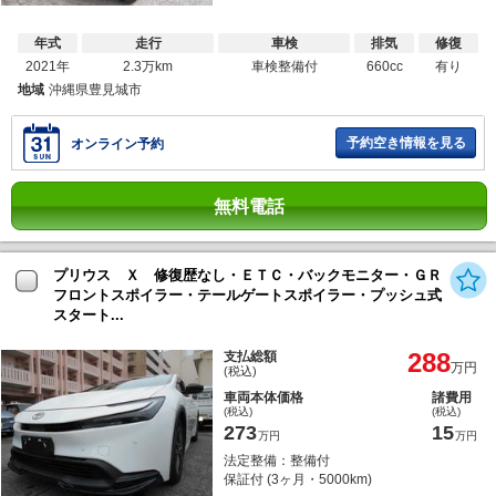
年式
走行
車検
排気
修復
2021年
2.3万km
車検整備付
660cc
有り
地域
沖縄県豊見城市
予約空き情報を見る
オンライン予約
無料電話
プリウス Ｘ 修復歴なし・ＥＴＣ・バックモニター・ＧＲ
フロントスポイラー・テールゲートスポイラー・プッシュ式
スタート...
288
支払総額
万円
(税込)
車両本体価格
諸費用
(税込)
(税込)
273
15
万円
万円
法定整備：整備付
保証付 (3ヶ月・5000km)