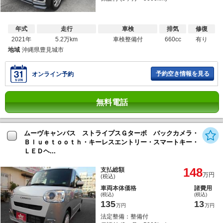
年式
走行
車検
排気
修復
2021年
5.2万km
車検整備付
660cc
有り
地域
沖縄県豊見城市
予約空き情報を見る
オンライン予約
無料電話
ムーヴキャンバス ストライプスＧターボ バックカメラ・
Ｂｌｕｅｔｏｏｔｈ・キーレスエントリー・スマートキー・
ＬＥＤヘ...
148
支払総額
万円
(税込)
車両本体価格
諸費用
(税込)
(税込)
135
13
万円
万円
法定整備：整備付