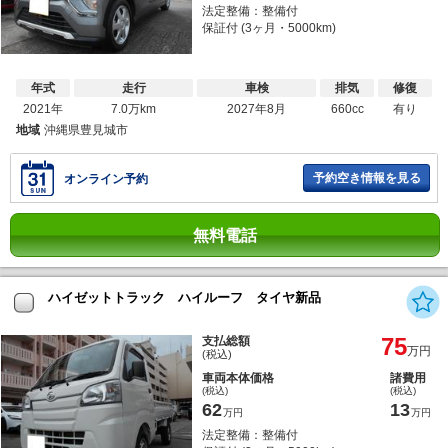
法定整備：整備付
保証付 (3ヶ月・5000km)
年式
走行
車検
排気
修復
2021年
7.0万km
2027年8月
660cc
有り
地域
沖縄県豊見城市
予約空き情報を見る
オンライン予約
無料電話
ハイゼットトラック ハイルーフ タイヤ新品
75
支払総額
万円
(税込)
車両本体価格
諸費用
(税込)
(税込)
62
13
万円
万円
法定整備：整備付