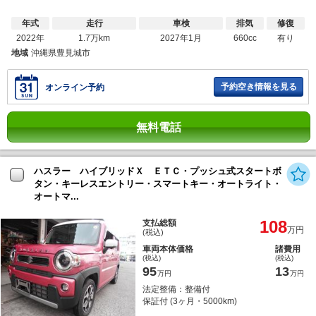
年式
走行
車検
排気
修復
2022年
1.7万km
2027年1月
660cc
有り
地域
沖縄県豊見城市
予約空き情報を見る
オンライン予約
無料電話
ハスラー ハイブリッドＸ ＥＴＣ・プッシュ式スタートボ
タン・キーレスエントリー・スマートキー・オートライト・
オートマ...
108
支払総額
万円
(税込)
車両本体価格
諸費用
(税込)
(税込)
95
13
万円
万円
法定整備：整備付
保証付 (3ヶ月・5000km)