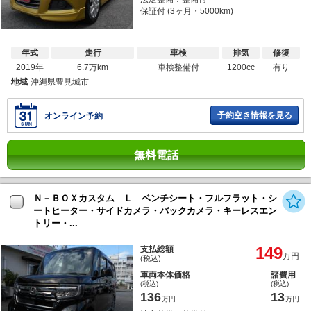
保証付 (3ヶ月・5000km)
年式
走行
車検
排気
修復
2019年
6.7万km
車検整備付
1200cc
有り
地域
沖縄県豊見城市
予約空き情報を見る
オンライン予約
無料電話
Ｎ－ＢＯＸカスタム Ｌ ベンチシート・フルフラット・シ
ートヒーター・サイドカメラ・バックカメラ・キーレスエン
トリー・...
149
支払総額
万円
(税込)
車両本体価格
諸費用
(税込)
(税込)
136
13
万円
万円