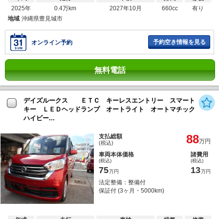
2025年
0.4万km
2027年10月
660cc
有り
地域
沖縄県豊見城市
予約空き情報を見る
オンライン予約
無料電話
デイズルークス ＥＴＣ キーレスエントリー スマート
キー ＬＥＤヘッドランプ オートライト オートマチック
ハイビー...
88
支払総額
万円
(税込)
車両本体価格
諸費用
(税込)
(税込)
75
13
万円
万円
法定整備：整備付
保証付 (3ヶ月・5000km)