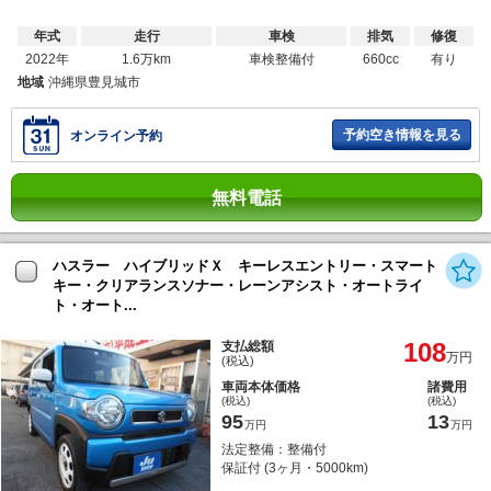
年式
走行
車検
排気
修復
2022年
1.6万km
車検整備付
660cc
有り
地域
沖縄県豊見城市
予約空き情報を見る
オンライン予約
無料電話
ハスラー ハイブリッドＸ キーレスエントリー・スマート
キー・クリアランスソナー・レーンアシスト・オートライ
ト・オート...
108
支払総額
万円
(税込)
車両本体価格
諸費用
(税込)
(税込)
95
13
万円
万円
法定整備：整備付
保証付 (3ヶ月・5000km)