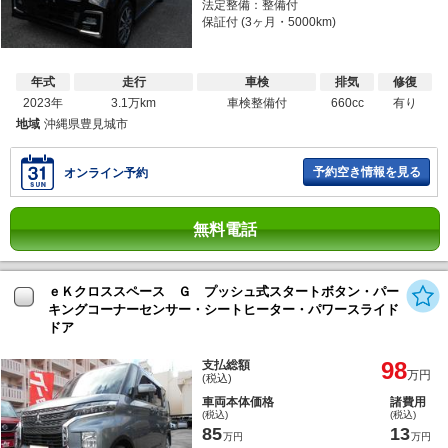
法定整備：整備付
保証付 (3ヶ月・5000km)
年式
走行
車検
排気
修復
2023年
3.1万km
車検整備付
660cc
有り
地域
沖縄県豊見城市
予約空き情報を見る
オンライン予約
無料電話
ｅＫクロススペース Ｇ プッシュ式スタートボタン・パー
キングコーナーセンサー・シートヒーター・パワースライド
ドア
98
支払総額
万円
(税込)
車両本体価格
諸費用
(税込)
(税込)
85
13
万円
万円