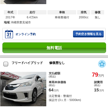
年式
走行
車検
排気
修復
2017年
6.4万km
車検整備付
2000cc
無し
地域
沖縄県豊見城市
予約空き情報を見る
オンライン予約
無料電話
フリードハイブリッド 修復歴なし
79
支払総額
万円
(税込)
車両本体価格
諸費用
(税込)
(税込)
64
15
万円
万円
法定整備：整備付
保証付 (3ヶ月・5000km)