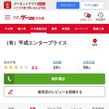
グーネットアプリ
RENEW
ダウンロード
アプリを開く
メアド不要で問い合わせ可能
0
お気に入り
閲覧履歴
中古車
輸入車
中古車販売店
新車
車買取
カーリース
整備工場
（有）平成エンタープライス
MAP
総合評価
投稿数
在庫台数
10
59
3.1
件
台
無料電話
販売店のレビューを投稿する
詳細
在庫
グループ店
レビュー
販売実績