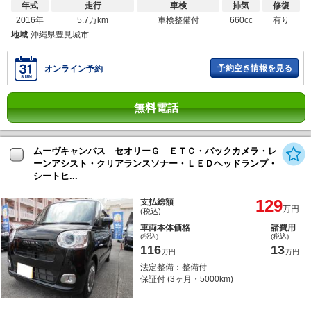
年式
走行
車検
排気
修復
2016年
5.7万km
車検整備付
660cc
有り
地域
沖縄県豊見城市
予約空き情報を見る
オンライン予約
無料電話
ムーヴキャンバス セオリーＧ ＥＴＣ・バックカメラ・レ
ーンアシスト・クリアランスソナー・ＬＥＤヘッドランプ・
シートヒ...
129
支払総額
万円
(税込)
車両本体価格
諸費用
(税込)
(税込)
116
13
万円
万円
法定整備：整備付
保証付 (3ヶ月・5000km)