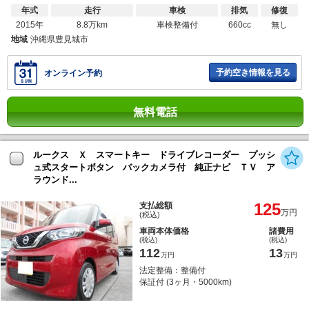
年式
走行
車検
排気
修復
2015年
8.8万km
車検整備付
660cc
無し
地域
沖縄県豊見城市
予約空き情報を見る
オンライン予約
無料電話
ルークス Ｘ スマートキー ドライブレコーダー プッシ
ュ式スタートボタン バックカメラ付 純正ナビ ＴＶ ア
ラウンド...
125
支払総額
万円
(税込)
車両本体価格
諸費用
(税込)
(税込)
112
13
万円
万円
法定整備：整備付
保証付 (3ヶ月・5000km)