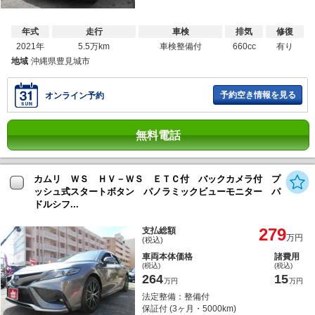
年式
走行
車検
排気
修復
2021年
5.5万km
車検整備付
660cc
有り
地域
沖縄県豊見城市
予約空き情報を見る
オンライン予約
無料電話
カムリ ＷＳ ＨＶ－ＷＳ ＥＴＣ付 バックカメラ付 プ
ッシュ式スタートボタン パノラミックビューモニター パ
ドルシフ...
279
支払総額
万円
(税込)
車両本体価格
諸費用
(税込)
(税込)
264
15
万円
万円
法定整備：整備付
保証付 (3ヶ月・5000km)