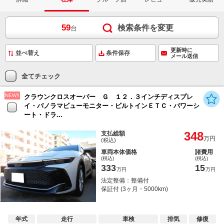
59
検索条件を変更
台
更新時に
条件保存
メール送信
全てチェック
NEW!!
クラウンクロスオーバー Ｇ １２．３インチディスプレ
イ・パノラマビューモニター・ビルトインＥＴＣ・パワーシ
ート・ドラ...
348
支払総額
万円
(税込)
車両本体価格
諸費用
(税込)
(税込)
333
15
万円
万円
法定整備：整備付
保証付 (3ヶ月・5000km)
年式
走行
車検
排気
修復