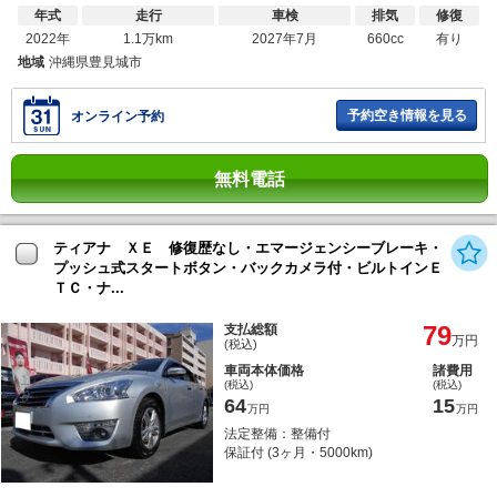
年式
走行
車検
排気
修復
2022年
1.1万km
2027年7月
660cc
有り
地域
沖縄県豊見城市
予約空き情報を見る
オンライン予約
無料電話
ティアナ ＸＥ 修復歴なし・エマージェンシーブレーキ・
プッシュ式スタートボタン・バックカメラ付・ビルトインＥ
ＴＣ・ナ...
79
支払総額
万円
(税込)
車両本体価格
諸費用
(税込)
(税込)
64
15
万円
万円
法定整備：整備付
保証付 (3ヶ月・5000km)