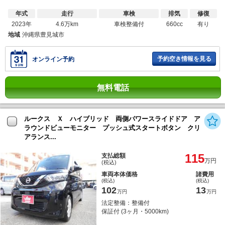
年式
走行
車検
排気
修復
2023年
4.6万km
車検整備付
660cc
有り
地域
沖縄県豊見城市
予約空き情報を見る
オンライン予約
無料電話
ルークス Ｘ ハイブリッド 両側パワースライドドア ア
ラウンドビューモニター プッシュ式スタートボタン クリ
アランス...
115
支払総額
万円
(税込)
車両本体価格
諸費用
(税込)
(税込)
102
13
万円
万円
法定整備：整備付
保証付 (3ヶ月・5000km)