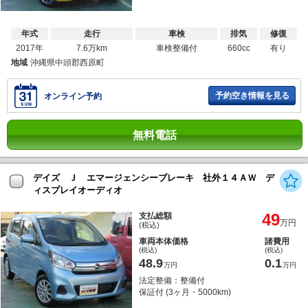
年式
走行
車検
排気
修復
2017年
7.6万km
車検整備付
660cc
有り
地域
沖縄県中頭郡西原町
予約空き情報を見る
オンライン予約
無料電話
デイズ Ｊ エマージェンシーブレーキ 社外１４ＡＷ デ
ィスプレイオーディオ
49
支払総額
万円
(税込)
車両本体価格
諸費用
(税込)
(税込)
48.9
0.1
万円
万円
法定整備：整備付
保証付 (3ヶ月・5000km)