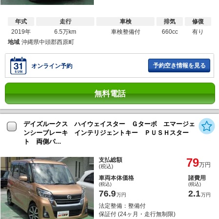
年式
走行
車検
排気
修復
2019年
6.5万km
車検整備付
660cc
有り
地域
沖縄県中頭郡西原町
予約空き情報を見る
オンライン予約
無料電話
デイズルークス ハイウェイスター Ｇターボ エマージェ
ンシーブレーキ インテリジェントキー ＰＵＳＨスター
ト 両側パ...
79
支払総額
万円
(税込)
車両本体価格
諸費用
(税込)
(税込)
76.9
2.1
万円
万円
法定整備：整備付
保証付 (24ヶ月・走行無制限)