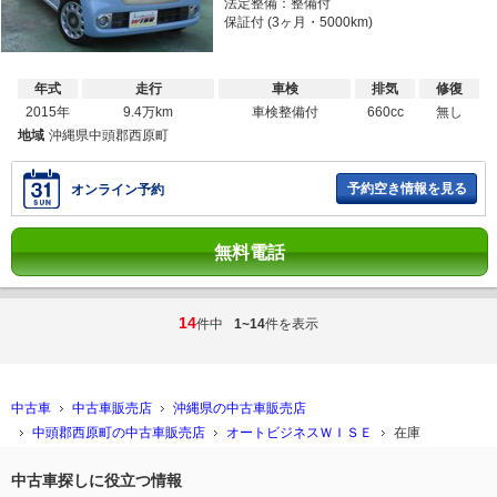
法定整備：整備付
保証付 (3ヶ月・5000km)
年式
走行
車検
排気
修復
2015年
9.4万km
車検整備付
660cc
無し
地域
沖縄県中頭郡西原町
予約空き情報を見る
オンライン予約
無料電話
14
件中
1~14
件を表示
中古車
中古車販売店
沖縄県の中古車販売店
中頭郡西原町の中古車販売店
オートビジネスＷＩＳＥ
在庫
中古車探しに役立つ情報