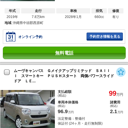
年式
走行
車検
排気
修復
2019年
7.8万km
2028年1月
660cc
有り
地域
沖縄県中頭郡西原町
予約空き情報を見る
オンライン予約
無料電話
ムーヴキャンバス Ｇメイクアップリミテッド ＳＡＩＩ
Ｉ スマートキー ＰＵＳＨスタート 両側パワースライド
ドア ＬＥ...
99
支払総額
万円
(税込)
車両本体価格
諸費用
(税込)
(税込)
96.9
2.1
万円
万円
法定整備：整備付
保証付 (24ヶ月・走行無制限)