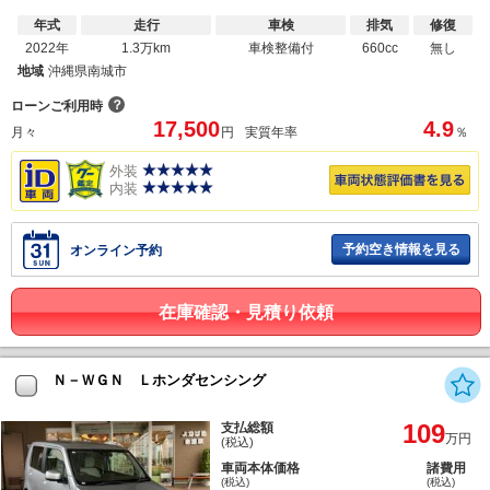
年式
走行
車検
排気
修復
2022年
1.3万km
車検整備付
660cc
無し
地域
沖縄県南城市
？
ローンご利用時
17,500
4.9
月々
円
実質年率
％
外装
内装
予約空き情報を見る
オンライン予約
在庫確認・見積り依頼
Ｎ－ＷＧＮ Ｌホンダセンシング
109
支払総額
万円
(税込)
車両本体価格
諸費用
(税込)
(税込)