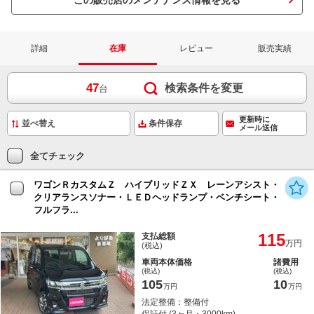
この販売店のメンテナンス情報を見る
詳細
在庫
レビュー
販売実績
47
検索条件を変更
台
更新時に
条件保存
メール送信
全てチェック
ワゴンＲカスタムＺ ハイブリッドＺＸ レーンアシスト・
クリアランスソナー・ＬＥＤヘッドランプ・ベンチシート・
フルフラ...
115
支払総額
万円
(税込)
車両本体価格
諸費用
(税込)
(税込)
105
10
万円
万円
法定整備：整備付