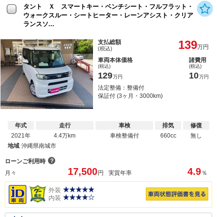
タント Ｘ スマートキー・ベンチシート・フルフラット・
ウォークスルー・シートヒーター・レーンアシスト・クリア
ランスソ...
139
支払総額
万円
(税込)
車両本体価格
諸費用
(税込)
(税込)
129
10
万円
万円
法定整備：整備付
保証付 (3ヶ月・3000km)
年式
走行
車検
排気
修復
2021年
4.4万km
車検整備付
660cc
無し
地域
沖縄県南城市
？
ローンご利用時
17,500
4.9
月々
円
実質年率
％
外装
内装