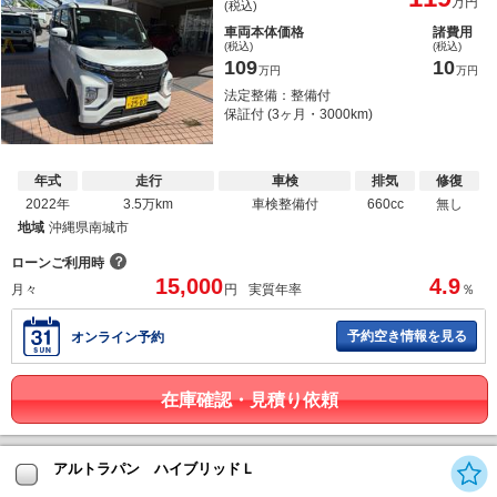
万円
(税込)
車両本体価格
諸費用
(税込)
(税込)
109
10
万円
万円
法定整備：整備付
保証付 (3ヶ月・3000km)
年式
走行
車検
排気
修復
2022年
3.5万km
車検整備付
660cc
無し
地域
沖縄県南城市
？
ローンご利用時
15,000
4.9
月々
円
実質年率
％
予約空き情報を見る
オンライン予約
在庫確認・見積り依頼
アルトラパン ハイブリッドＬ