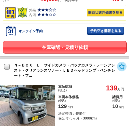
外装
内装
予約空き情報を見る
オンライン予約
在庫確認・見積り依頼
Ｎ－ＢＯＸ Ｌ サイドカメラ・バックカメラ・レーンアシ
スト・クリアランスソナー・ＬＥＤヘッドランプ・ベンチシ
ート・フ...
139
支払総額
万円
(税込)
車両本体価格
諸費用
(税込)
(税込)
129
10
万円
万円
法定整備：整備付
保証付 (3ヶ月・3000km)