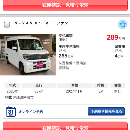
在庫確認・見積り依頼
Ｎ－ＶＡＮ ｅ： ｅ： ファン
289
支払総額
万円
(税込)
車両本体価格
諸費用
(税込)
(税込)
285
4
万円
万円
法定整備：整備無
保証無
年式
走行
車検
排気
修復
2025年
33km
2027年1月
EV
無し
地域
沖縄県南城市
予約空き情報を見る
オンライン予約
在庫確認・見積り依頼