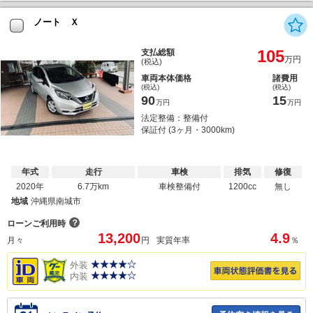
ノート Ｘ
105
支払総額
万円
(税込)
車両本体価格
諸費用
(税込)
(税込)
90
15
万円
万円
法定整備：整備付
保証付 (3ヶ月・3000km)
年式
走行
車検
排気
修復
2020年
6.7万km
車検整備付
1200cc
無し
地域
沖縄県南城市
？
ローンご利用時
13,200
4.9
月々
円
実質年率
％
外装
内装