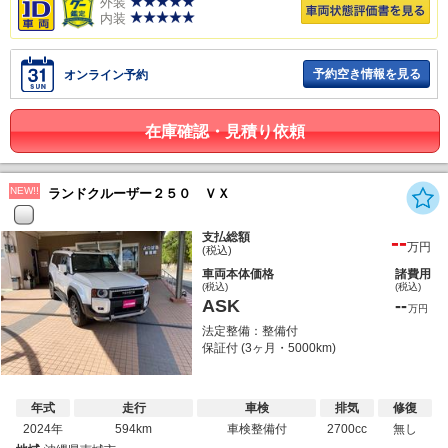
外装
内装
予約空き情報を見る
オンライン予約
在庫確認・見積り依頼
NEW!!
ランドクルーザー２５０ ＶＸ
--
支払総額
万円
(税込)
車両本体価格
諸費用
(税込)
(税込)
ASK
--
万円
法定整備：整備付
保証付 (3ヶ月・5000km)
年式
走行
車検
排気
修復
2024年
594km
車検整備付
2700cc
無し