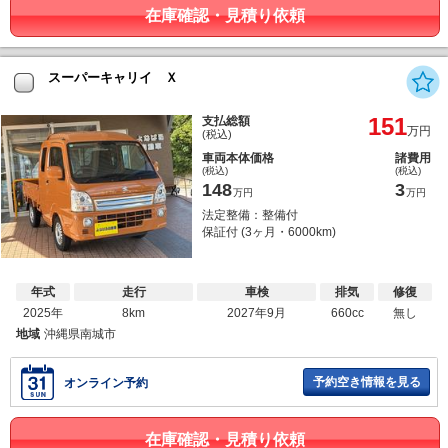
在庫確認・見積り依頼
スーパーキャリイ Ｘ
151
支払総額
万円
(税込)
車両本体価格
諸費用
(税込)
(税込)
148
3
万円
万円
法定整備：整備付
保証付 (3ヶ月・6000km)
年式
走行
車検
排気
修復
2025年
8km
2027年9月
660cc
無し
地域
沖縄県南城市
予約空き情報を見る
オンライン予約
在庫確認・見積り依頼