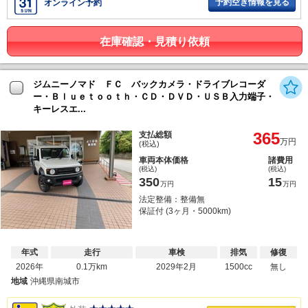
予約空き情報を見る
オンライン予約
在庫確認・見積り依頼
ジムニーノマド ＦＣ バックカメラ・ドライブレコーダ
ー・Ｂｌｕｅｔｏｏｔｈ・ＣＤ・ＤＶＤ・ＵＳＢ入力端子・
キーレスエ...
365
支払総額
万円
(税込)
車両本体価格
諸費用
(税込)
(税込)
350
15
万円
万円
法定整備：整備無
保証付 (3ヶ月・5000km)
年式
走行
車検
排気
修復
2026年
0.1万km
2029年2月
1500cc
無し
地域
沖縄県南城市