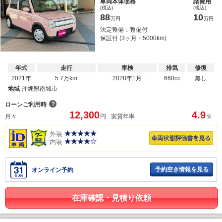
車両本体価格
諸費用
(税込)
(税込)
88
10
万円
万円
法定整備：整備付
保証付 (3ヶ月・5000km)
年式
走行
車検
排気
修復
2021年
5.7万km
2028年1月
660cc
無し
地域
沖縄県南城市
？
ローンご利用時
12,300
4.9
月々
円
実質年率
％
外装
内装
予約空き情報を見る
オンライン予約
在庫確認・見積り依頼