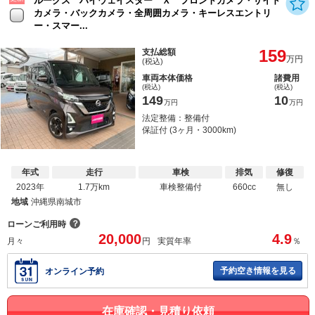
ルークス ハイウェイスター Ｘ フロントカメラ・サイド
カメラ・バックカメラ・全周囲カメラ・キーレスエントリ
ー・スマー...
159
支払総額
万円
(税込)
車両本体価格
諸費用
(税込)
(税込)
149
10
万円
万円
法定整備：整備付
保証付 (3ヶ月・3000km)
年式
走行
車検
排気
修復
2023年
1.7万km
車検整備付
660cc
無し
地域
沖縄県南城市
？
ローンご利用時
20,000
4.9
月々
円
実質年率
％
予約空き情報を見る
オンライン予約
在庫確認・見積り依頼