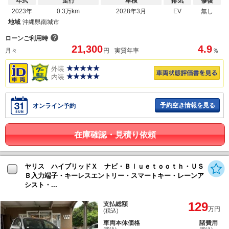
年式
走行
車検
排気
修復
2023年
0.3万km
2028年3月
EV
無し
地域
沖縄県南城市
？
ローンご利用時
21,300
4.9
月々
円
実質年率
％
外装
内装
予約空き情報を見る
オンライン予約
在庫確認・見積り依頼
ヤリス ハイブリッドＸ ナビ・Ｂｌｕｅｔｏｏｔｈ・ＵＳ
Ｂ入力端子・キーレスエントリー・スマートキー・レーンア
シスト・...
129
支払総額
万円
(税込)
車両本体価格
諸費用