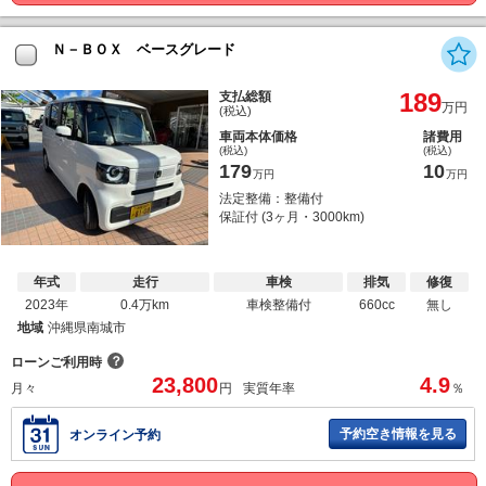
Ｎ－ＢＯＸ ベースグレード
189
支払総額
万円
(税込)
車両本体価格
諸費用
(税込)
(税込)
179
10
万円
万円
法定整備：整備付
保証付 (3ヶ月・3000km)
年式
走行
車検
排気
修復
2023年
0.4万km
車検整備付
660cc
無し
地域
沖縄県南城市
？
ローンご利用時
23,800
4.9
月々
円
実質年率
％
予約空き情報を見る
オンライン予約