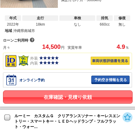
保証付 (3ヶ月・3000km)
年式
走行
車検
排気
修復
2022年
18km
なし
660cc
無し
地域
沖縄県南城市
？
ローンご利用時
14,500
4.9
月々
円
実質年率
％
外装
内装
予約空き情報を見る
オンライン予約
在庫確認・見積り依頼
ルーミー カスタムＧ クリアランスソナー・キーレスエン
トリー・スマートキー・ＬＥＤヘッドランプ・フルフラッ
ト・ウォー...