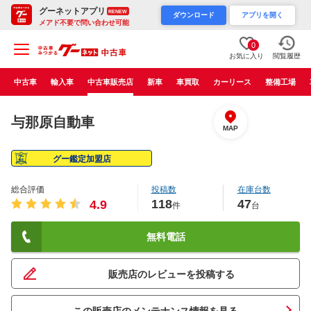
グーネットアプリ
RENEW
ダウンロード
アプリを開く
メアド不要で問い合わせ可能
0
お気に入り
閲覧履歴
中古車
輸入車
中古車販売店
新車
車買取
カーリース
整備工場
与那原自動車
MAP
グー鑑定加盟店
総合評価
投稿数
在庫台数
118
47
4.9
件
台
無料電話
販売店のレビューを投稿する