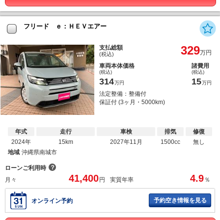
フリード ｅ：ＨＥＶエアー
329
支払総額
万円
(税込)
車両本体価格
諸費用
(税込)
(税込)
314
15
万円
万円
法定整備：整備付
保証付 (3ヶ月・5000km)
年式
走行
車検
排気
修復
2024年
15km
2027年11月
1500cc
無し
地域
沖縄県南城市
？
ローンご利用時
41,400
4.9
月々
円
実質年率
％
予約空き情報を見る
オンライン予約