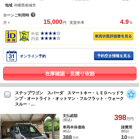
地域
沖縄県南城市
？
ローンご利用時
15,000
4.9
月々
円
実質年率
％
外装
内装
予約空き情報を見る
オンライン予約
在庫確認・見積り依頼
ステップワゴン スパーダ スマートキー・ＬＥＤヘッドラ
ンプ・オートライト・オットマン・フルフラット・ウォーク
スルー・...
398
支払総額
万円
(税込)
車両本体価格
諸費用
(税込)
(税込)
388
10
万円
万円