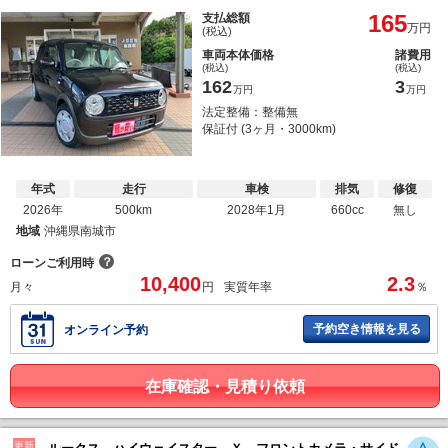
165
支払総額
万円
(税込)
車両本体価格
諸費用
(税込)
(税込)
162
3
万円
万円
法定整備：整備無
保証付 (3ヶ月・3000km)
年式
走行
車検
排気
修復
2026年
500km
2028年1月
660cc
無し
地域
沖縄県南城市
？
ローンご利用時
10,400
2.3
月々
円
実質年率
％
予約空き情報を見る
オンライン予約
在庫確認・見積り依頼
更新