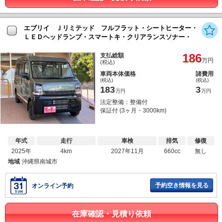
エブリイ Ｊリミテッド フルフラット・シートヒーター・
ＬＥＤヘッドランプ・スマートキ・クリアランスソナー・
186
支払総額
万円
(税込)
車両本体価格
諸費用
(税込)
(税込)
183
3
万円
万円
法定整備：整備付
保証付 (3ヶ月・3000km)
年式
走行
車検
排気
修復
2025年
4km
2027年11月
660cc
無し
地域
沖縄県南城市
予約空き情報を見る
オンライン予約
在庫確認・見積り依頼