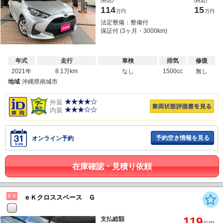
(税込)
(税込)
114
15
万円
万円
法定整備：整備付
保証付 (3ヶ月・3000km)
年式
走行
車検
排気
修復
2021年
8.1万km
なし
1500cc
無し
地域
沖縄県南城市
外装
内装
予約空き情報を見る
オンライン予約
在庫確認・見積り依頼
更新
ｅＫクロススペース Ｇ
119
支払総額