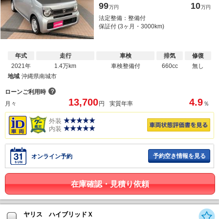
99
10
万円
万円
法定整備：整備付
保証付 (3ヶ月・3000km)
年式
走行
車検
排気
修復
2021年
1.4万km
車検整備付
660cc
無し
地域
沖縄県南城市
？
ローンご利用時
13,700
4.9
月々
円
実質年率
％
外装
内装
予約空き情報を見る
オンライン予約
在庫確認・見積り依頼
ヤリス ハイブリッドＸ