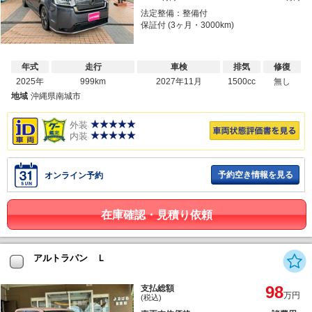
法定整備：整備付
保証付 (3ヶ月・3000km)
年式
走行
車検
排気
修復
2025年
999km
2027年11月
1500cc
無し
地域
沖縄県南城市
外装
内装
予約空き情報を見る
オンライン予約
在庫確認・見積り依頼
アルトラパン Ｌ
98
支払総額
万円
(税込)