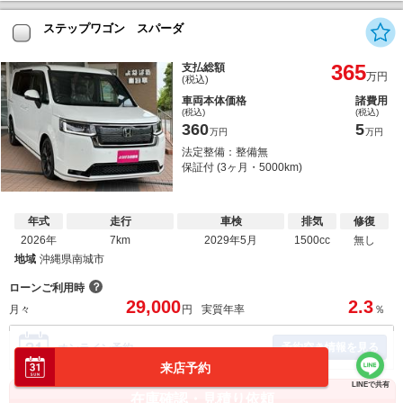
ステップワゴン スパーダ
365
支払総額
万円
(税込)
車両本体価格
諸費用
(税込)
(税込)
360
5
万円
万円
法定整備：整備無
保証付 (3ヶ月・5000km)
年式
走行
車検
排気
修復
2026年
7km
2029年5月
1500cc
無し
地域
沖縄県南城市
？
ローンご利用時
29,000
2.3
月々
円
実質年率
％
予約空き情報を見る
オンライン予約
来店予約
LINEで共有
在庫確認・見積り依頼