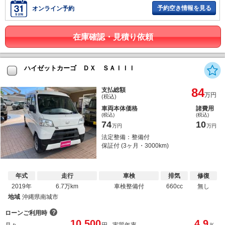
予約空き情報を見る
オンライン予約
在庫確認・見積り依頼
ハイゼットカーゴ ＤＸ ＳＡＩＩＩ
84
支払総額
万円
(税込)
車両本体価格
諸費用
(税込)
(税込)
74
10
万円
万円
法定整備：整備付
保証付 (3ヶ月・3000km)
年式
走行
車検
排気
修復
2019年
6.7万km
車検整備付
660cc
無し
地域
沖縄県南城市
？
ローンご利用時
10,500
4.9
月々
円
実質年率
％