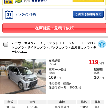
内装
予約空き情報を見る
オンライン予約
在庫確認・見積り依頼
ムーヴ カスタム ＸリミテッドＩＩ ＳＡＩＩＩ フロン
トカメラ・サイドカメラ・バックカメラ・全周囲カメラ・キ
ーレスエ...
119
支払総額
万円
(税込)
車両本体価格
諸費用
(税込)
(税込)
109
10
万円
万円
法定整備：整備付
保証付 (3ヶ月・3000km)
年式
走行
車検
排気
修復
2019年
4.7万km
車検整備付
660cc
無し