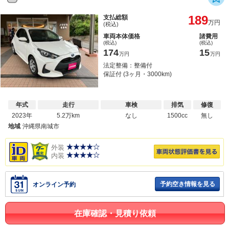
189
支払総額
万円
(税込)
車両本体価格
諸費用
(税込)
(税込)
174
15
万円
万円
法定整備：整備付
保証付 (3ヶ月・3000km)
年式
走行
車検
排気
修復
2023年
5.2万km
なし
1500cc
無し
地域
沖縄県南城市
外装
内装
予約空き情報を見る
オンライン予約
在庫確認・見積り依頼