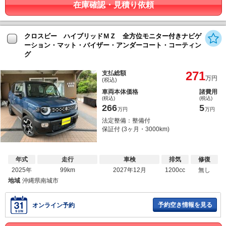
在庫確認・見積り依頼
クロスビー ハイブリッドＭＺ 全方位モニター付きナビゲ
ーション・マット・バイザー・アンダーコート・コーティン
グ
271
支払総額
万円
(税込)
車両本体価格
諸費用
(税込)
(税込)
266
5
万円
万円
法定整備：整備付
保証付 (3ヶ月・3000km)
年式
走行
車検
排気
修復
2025年
99km
2027年12月
1200cc
無し
地域
沖縄県南城市
予約空き情報を見る
オンライン予約