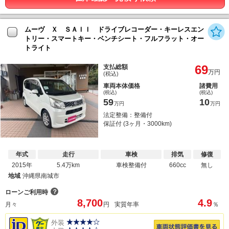
ムーヴ Ｘ ＳＡＩＩ ドライブレコーダー・キーレスエン
トリー・スマートキー・ベンチシート・フルフラット・オー
トライト
69
支払総額
万円
(税込)
車両本体価格
諸費用
(税込)
(税込)
59
10
万円
万円
法定整備：整備付
保証付 (3ヶ月・3000km)
年式
走行
車検
排気
修復
2015年
5.4万km
車検整備付
660cc
無し
地域
沖縄県南城市
？
ローンご利用時
8,700
4.9
月々
円
実質年率
％
外装