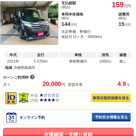
159
支払総額
万円
(税込)
車両本体価格
諸費用
(税込)
(税込)
144
15
万円
万円
法定整備：整備付
保証付 (3ヶ月・3000km)
年式
走行
車検
排気
修復
2021年
5.3万km
車検整備付
1000cc
無し
地域
沖縄県南城市
？
ローンご利用時
20,000
4.9
月々
円
実質年率
％
外装
内装
予約空き情報を見る
オンライン予約
在庫確認・見積り依頼