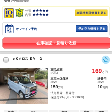
地域
沖縄県南城市
外装
内装
予約空き情報を見る
オンライン予約
在庫確認・見積り依頼
ｅＫクロス ＥＶ Ｇ
169
支払総額
万円
(税込)
車両本体価格
諸費用
(税込)
(税込)
159
10
万円
万円
法定整備：整備付
保証付 (3ヶ月・3000km)