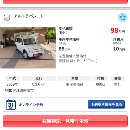
アルトラパン Ｌ
98
支払総額
万円
(税込)
車両本体価格
諸費用
(税込)
(税込)
88
10
万円
万円
法定整備：整備付
保証付 (3ヶ月・5000km)
年式
走行
車検
排気
修復
2019年
0.3万km
車検整備付
660cc
無し
地域
沖縄県南城市
予約空き情報を見る
オンライン予約
在庫確認・見積り依頼