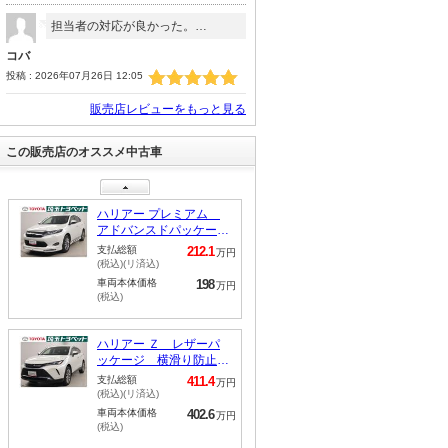
担当者の対応が良かった。…
コバ
投稿 : 2026年07月26日 12:05
販売店レビューをもっと見る
ハリアー プログレス
メタル アンド レザー
この販売店のオススメ中古車
パッケージ クルコン
支払総額
218.6
万円
スマートキー付 イモビ
(税込)(リ済込)
ライザー ムーンルー
車両本体価格
209
万円
フ エアバッグ 電動シ
(税込)
ート ＡＢＳ アルミホ
イール 本革 地デジ
キーレス 記録簿 ＥＴ
ハリアー プレミアム
Ｃ アイドリングストッ
アドバンスドパッケー
プ ＤＶＤ再生 メモリ
ジ フルセグテレビ エ
支払総額
212.1
万円
ーナビ
アロ メモリナビ クル
(税込)(リ済込)
ーズＣ ＬＥＤヘッドラ
車両本体価格
198
万円
イト ナビＴＶ Ｂカメ
(税込)
ラ ＡＢＳ アイドリン
グストップ 横滑防止装
置 パワーウィンドウ
ハリアー Ｚ レザーパ
パワーステアリング エ
ッケージ 横滑り防止機
アバッグ キーレス
能 整備記録簿 ＡＷ
支払総額
411.4
万円
バックモニター パワ－
(税込)(リ済込)