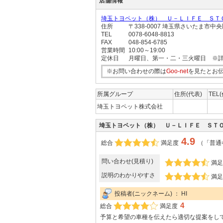
店舗情報
埼玉トヨペット（株） Ｕ－ＬＩＦＥ ＳＴ
住所
〒338-0007 埼玉県さいたま市
TEL
0078-6048-8813
FAX
048-854-6785
営業時間
10:00～19:00
定休日
月曜日、第一・二・三火曜日 ※
※お問い合わせの際は
Goo-net
を見たとお
所属グループ
住所(代表)
TEL
埼玉トヨペット株式会社
埼玉トヨペット（株） Ｕ－ＬＩＦＥ ＳＴ
4.9
総合
満足度
（「普通
問い合わせ(見積り)
満足
説明のわかりやすさ
満足
投稿者(ニックネーム) ： HI
4
総合
満足度
予算と希望の車種を伝えたら適切な提案をし