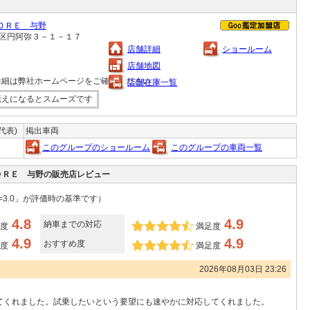
ＯＲＥ 与野
中央区円阿弥３－１－１７
店舗詳細
ショールーム
店舗地図
詳細は弊社ホームページをご確認ください
店舗在庫一覧
伝えになるとスムーズです
(代表)
掲出車両
このグループのショールーム
このグループの車両一覧
ＯＲＥ 与野の販売店レビュー
=3.0」が評価時の基準です）
4.8
4.9
納車までの対応
度
満足度
4.9
4.9
おすすめ度
度
満足度
2026年08月03日 23:26
てくれました。試乗したいという要望にも速やかに対応してくれました。