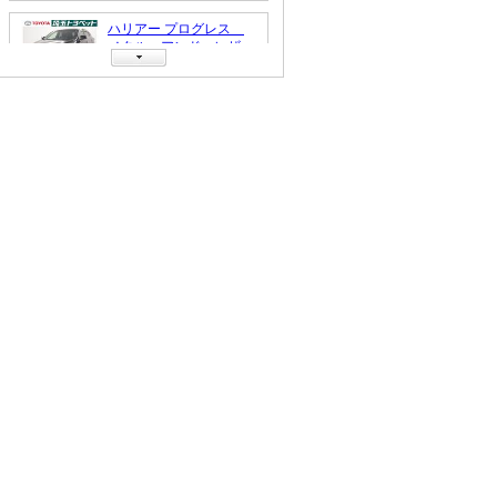
シ－ト ナビテレビ Ｌ
車両本体価格
402.6
万円
ＥＤヘッドライト ＡＵ
(税込)
Ｘ スマキ 盗難防止シ
ステム クルコン エア
バッグ エアコン カー
ハリアー プログレス
テンエアバック 本革シ
メタル アンド レザー
ート ＡＢＳ
パッケージ クルコン
支払総額
261.6
万円
スマートキー付 イモビ
(税込)(リ済込)
ライザー ＡＵＸ エア
車両本体価格
247.5
万円
バッグ 電動シート Ａ
(税込)
ＢＳ アルミホイール
本革 地デジ キーレ
ス ドラレコ 記録簿
ＥＴＣ アイドリングス
トップ ＤＶＤ再生 メ
モリーナビ