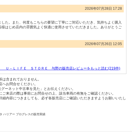
2026年07月28日 17:28
ました。また、何度もこちらの要望に丁寧にご対応いただき、気持ちよく購入
長様はじめ店内の雰囲気よく快適に使用させていただきました。ありがとうご
2026年07月26日 12:05
） Ｕ－ＬＩＦＥ ＳＴＯＲＥ 与野の販売店レビューをもっと読む(219件)
等は含まれておりません。
店へお問合せください。
t（グーネット中古車を見た」とお伝えください。
にご来店の際は事前にお問合せの上、該当車両の有無をご確認ください。
詳細内容につきましても、必ず各販売店にご確認いただきますようお願いいたし
タ ハリアー プログレスの販売実績