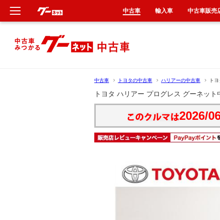
中古車
輸入車
中古車販売
新車
中古車
中古車
トヨタの中古車
ハリアーの中古車
トヨ
輸入車
トヨタ ハリアー プログレス グーネット
2026/06
クルマ買取
カーリース
タイヤ交換
整備工場
車検