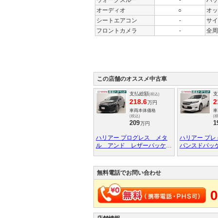
ウォークスルー
-
バッ
オーディオ
○
オッ
シートエアコン
-
サイ
フロントカメラ
-
全周
この店舗のオススメ中古車
支払総額
支
(税込)
218.6
2
万円
車両本体価格
車
(税込)
(
209
1
万円
ハリアー プログレス メタ
ハリアー プ
ル アンド レザーパッケー
バンスドパッ
ジ クルコン スマートキー
グテレビ エ
付 イモビライザー ムーン
ビ クルーズ
ルーフ エアバッグ 電動シ
ドライト ナ
無料電話でお問い合わせ
ート ＡＢＳ アルミホイー
ラ ＡＢＳ 
ル 本革 地デジ キーレ
トップ 横滑
0
ス 記録簿 ＥＴＣ アイド
ーウィンドウ
リングストップ ＤＶＤ再
リング エア
生 メモリーナビ
ス