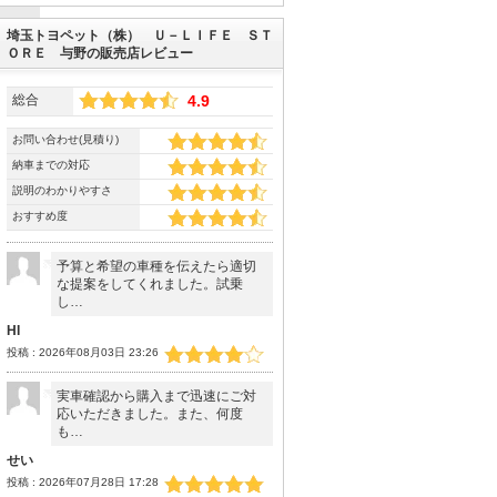
埼玉トヨペット（株） Ｕ－ＬＩＦＥ ＳＴ
ＯＲＥ 与野の販売店レビュー
総合
4.9
お問い合わせ(見積り)
納車までの対応
説明のわかりやすさ
おすすめ度
予算と希望の車種を伝えたら適切
な提案をしてくれました。試乗
し…
HI
投稿 : 2026年08月03日 23:26
実車確認から購入まで迅速にご対
応いただきました。また、何度
も…
せい
投稿 : 2026年07月28日 17:28