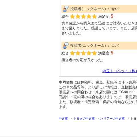
投稿者(ニックネーム) ： せい
5
総合
満足度
実車確認から購入まで迅速にご対応いただき
まで至りました。感謝しています。また、店
ざいました。
投稿者(ニックネーム) ： コバ
5
総合
満足度
担当者の対応が良かった。
埼玉トヨペット（株
車両価格には保険料、税金、登録等に伴う費用
この車の品質等、より詳しい情報は、直接販売
販売店への問合わせ・来店の際には「Goo-ne
商談中・売約済の場合もありますので、販売店
また、修復歴・法定整備・保証の有無ならびに
ます。
中古車
トヨタの中古車
ハリアーの中古車
トヨ