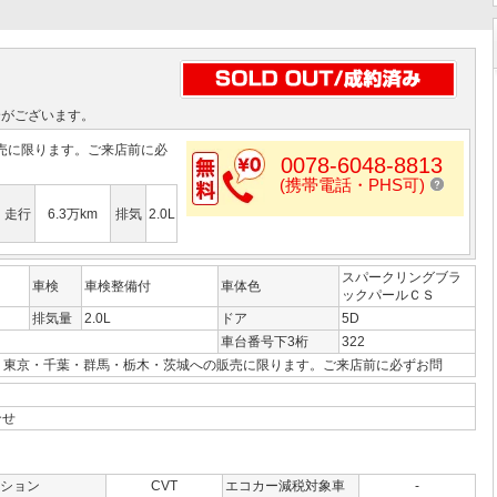
合がございます。
売に限ります。ご来店前に必
0078-6048-8813
(携帯電話・PHS可)
走行
6.3万km
排気
2.0L
スパークリングブラ
車検
車検整備付
車体色
ックパールＣＳ
排気量
2.0L
ドア
5D
車台番号下3桁
322
・東京・千葉・群馬・栃木・茨城への販売に限ります。ご来店前に必ずお問
合せ
ション
CVT
エコカー減税対象車
-