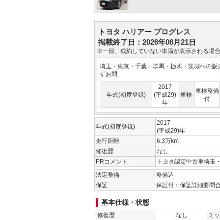
トヨタ ハリアー プログレス
掲載終了日：2026年06月21日
※一部、成約していない車両が表示される場
埼玉・東京・千葉・群馬・栃木・茨城への販
ずお問
2017
車検整備
年式(初度登録)
(平成29)
車検
付
年
2017
年式(初度登録)
(平成29)年
走行距離
6.3万km
修復歴
なし
PRコメント
トヨタ認定中古車埼玉
法定整備
整備込
保証
保証付：保証詳細要問
基本仕様・状態
修復歴
なし
ミッ