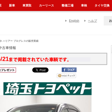
店
新車
車買取
カーリース
整備工場
車検
タイヤ交換
English
ヘルプ
お
タ ハリアー プログレスの販売実績
中古車情報
/21