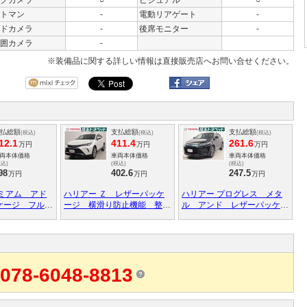
クカメラ
○
ビジュアル
○
トマン
-
電動リアゲート
-
ドカメラ
-
後席モニター
-
囲カメラ
-
※装備品に関する詳しい情報は直接販売店へお問い合せください。
払総額
支払総額
支払総額
(税込)
(税込)
(税込)
12.1
411.4
261.6
万円
万円
万円
両本体価格
車両本体価格
車両本体価格
税込)
(税込)
(税込)
98
402.6
247.5
万円
万円
万円
レミアム アド
ハリアー Ｚ レザーパッケ
ハリアー プログレス メタ
ケージ フルセ
ージ 横滑り防止機能 整備
ル アンド レザーパッケー
アロ メモリナ
記録簿 ＡＷ バックモニタ
ジ クルコン スマートキー
Ｃ ＬＥＤヘッ
ー パワ－シ－ト ナビテレ
付 イモビライザー ＡＵ
ビＴＶ Ｂカメ
ビ ＬＥＤヘッドライト Ａ
Ｘ エアバッグ 電動シー
アイドリングス
ＵＸ スマキ 盗難防止シス
ト ＡＢＳ アルミホイー
防止装置 パワ
テム クルコン エアバッ
ル 本革 地デジ キーレ
078-6048-8813
 パワーステア
グ エアコン カーテンエア
ス ドラレコ 記録簿 ＥＴ
バッグ キーレ
バック 本革シート ＡＢＳ
Ｃ アイドリングストップ
ＤＶＤ再生 メモリーナビ