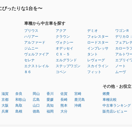
にぴったりな1台を〜
車種から中古車を探す
プリウス
アクア
デミオ
ワゴンＲ
ハリアー
クラウン
フォレスター
デリカＤ
アルファード
ヴォクシー
ロードスター
フェアレ
ジムニー
オデッセイ
インプレッサ
カローラ
ヴェルファイア
ＣＸ－５
タント
アルトワ
セレナ
エルグランド
レヴォーグ
エブリイ
エクストレイル
ステップワゴン
スカイライン
ノート
８６
コペン
フィット
ムーヴ
その他・お役立
滋賀
奈良
岡山
香川
佐賀
宮崎
燃費
京都
和歌山
広島
愛媛
長崎
鹿児島
車種比較
大阪
鳥取
山口
高知
熊本
沖縄
中古車ランキング
兵庫
島根
徳島
福岡
大分
販売店レビュー