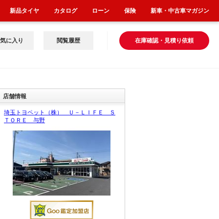
新品タイヤ
カタログ
ローン
保険
新車・中古車マガジン
気に入り
閲覧履歴
在庫確認・見積り依頼
店舗情報
埼玉トヨペット（株） Ｕ－ＬＩＦＥ Ｓ
ＴＯＲＥ 与野