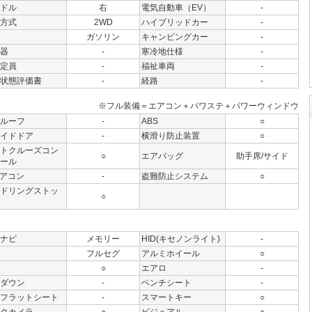
ドル
右
電気自動車（EV）
-
方式
2WD
ハイブリッドカー
-
ガソリン
キャンピングカー
-
器
-
寒冷地仕様
-
定員
-
福祉車両
-
状態評価書
-
経路
-
※フル装備＝エアコン＋パワステ＋パワーウィンドウ
ルーフ
-
ABS
○
イドドア
-
横滑り防止装置
○
トクルーズコン
○
エアバッグ
助手席/サイド
ール
アコン
-
盗難防止システム
○
ドリングストッ
○
ナビ
メモリー
HID(キセノンライト)
-
フルセグ
アルミホイール
○
○
エアロ
-
ダウン
-
ベンチシート
-
フラットシート
-
スマートキー
○