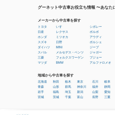
グーネット中古車お役立ち情報 〜あなた
メーカーから中古車を探す
トヨタ
いすゞ
シボレー
日産
レクサス
ボルボ
ホンダ
ミツオカ
アウディ
スズキ
日野
ポルシェ
ダイハツ
MINI
ジープ
スバル
メルセデス・ベンツ
ジャガー
三菱
フォルクスワーゲン
プジョー
マツダ
BMW
アルファロメオ
地域から中古車を探す
北海道
秋田
栃木
東京
石川
岐阜
青森
山形
群馬
神奈川
福井
静岡
岩手
福島
埼玉
新潟
山梨
愛知
宮城
茨城
千葉
富山
長野
三重