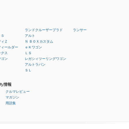
ランドクルーザープラド
ランサー
：５
アルト
ディＺ
Ｎ ＢＯＸカスタム
フィールダー
ｅＫワゴン
ークス
ＬＳ
ワゴン
レガシィツーリングワゴン
アルトラパン
ＳＬ
ち情報
クルマレビュー
マガジン
用語集