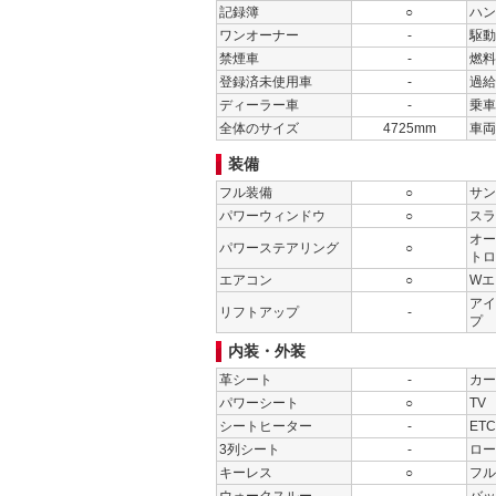
記録簿
○
ハン
ワンオーナー
-
駆動
禁煙車
-
燃料
登録済未使用車
-
過給
ディーラー車
-
乗車
全体のサイズ
4725mm
車両
装備
フル装備
○
サン
パワーウィンドウ
○
スラ
オー
パワーステアリング
○
トロ
エアコン
○
Wエ
アイ
リフトアップ
-
プ
内装・外装
革シート
-
カー
パワーシート
○
TV
シートヒーター
-
ETC
3列シート
-
ロー
キーレス
○
フル