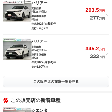
ハリアー
グーネットセレクト
支払総額
293.5
万円
(税込)(リ済込)
車両本体価格
277
万円
(税込)
2023(令和5)年
年式
5.4万km
走行
ハリアー
支払総額
345.2
万円
(税込)(リ済込)
車両本体価格
333
万円
(税込)
2022(令和4)年
年式
1.9万km
走行
この販売店の在庫一覧を見る
この販売店の新着車種
シエンタ