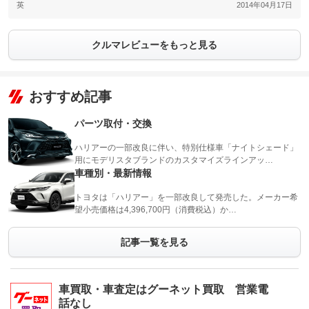
英
2014年04月17日
クルマレビューをもっと見る
おすすめ記事
パーツ取付・交換
ハリアーの一部改良に伴い、特別仕様車「ナイトシェード」
用にモデリスタブランドのカスタマイズラインアッ…
車種別・最新情報
トヨタは「ハリアー」を一部改良して発売した。メーカー希
望小売価格は4,396,700円（消費税込）か…
記事一覧を見る
車買取・車査定はグーネット買取 営業電
話なし