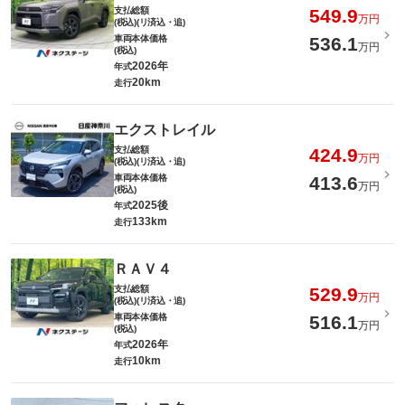
支払総額
549.9
万円
(税込)(リ済込・追)
車両本体価格
536.1
万円
(税込)
2026年
年式
20km
走行
エクストレイル
支払総額
424.9
万円
(税込)(リ済込・追)
車両本体価格
413.6
万円
(税込)
2025後
年式
133km
走行
ＲＡＶ４
支払総額
529.9
万円
(税込)(リ済込・追)
車両本体価格
516.1
万円
(税込)
2026年
年式
10km
走行