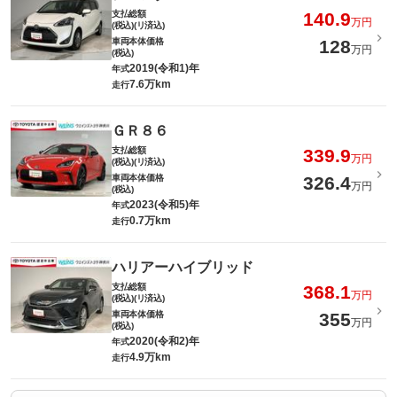
支払総額
140.9
万円
(税込)(リ済込)
車両本体価格
128
万円
(税込)
2019(令和1)年
年式
7.6万km
走行
ＧＲ８６
支払総額
339.9
万円
(税込)(リ済込)
車両本体価格
326.4
万円
(税込)
2023(令和5)年
年式
0.7万km
走行
ハリアーハイブリッド
支払総額
368.1
万円
(税込)(リ済込)
車両本体価格
355
万円
(税込)
2020(令和2)年
年式
4.9万km
走行