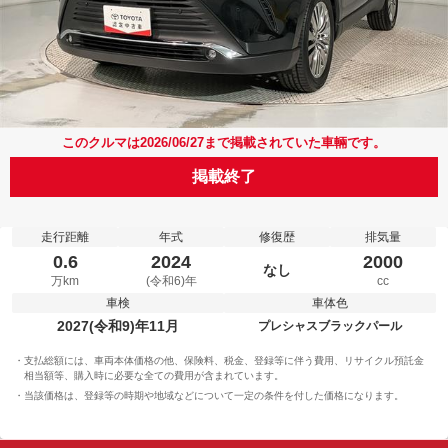
このクルマは2026/06/27まで掲載されていた車輛です。
掲載終了
走行距離
年式
修復歴
排気量
0.6
2024
2000
なし
万km
(令和6)年
cc
車検
車体色
2027(令和9)年11月
プレシャスブラックパール
支払総額には、車両本体価格の他、保険料、税金、登録等に伴う費用、リサイクル預託金
相当額等、購入時に必要な全ての費用が含まれています。
当該価格は、登録等の時期や地域などについて一定の条件を付した価格になります。