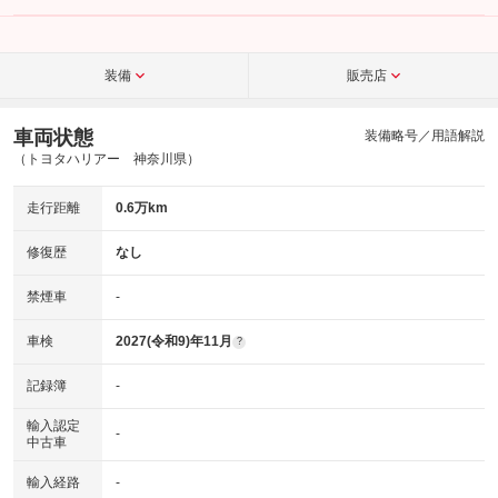
装備
販売店
車両状態
装備略号／用語解説
（トヨタハリアー 神奈川県）
走行距離
0.6万km
修復歴
なし
禁煙車
-
車検
2027(令和9)年11月
?
記録簿
-
輸入認定
-
中古車
輸入経路
-