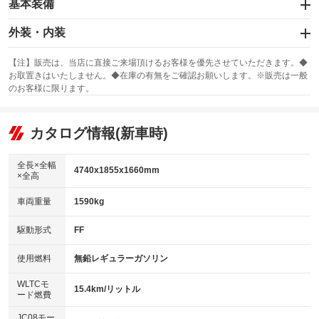
基本装備
衝突被害軽減システム
エアバッグ：運転席/助手席/サイド
ハンドル操作サポート
外装・内装
：装備あり
レーンアシスト
スライドドア
カーナビ：メモリーナビ他
：装備なし
：装備あり
【注】販売は、当店に直接ご来場頂けるお客様を優先させていただきます。◆
横滑り防止装置
お取置きはいたしません。◆在庫の有無をご確認お願いします。※販売は一般
サンルーフ
ABS
TV：フルセグ
：装備なし
：装備あり
自動駐車システム
：装備あり
のお客様に限ります。
エアコン
Wエアコン
オーディオ：ミュージックプレイヤー接続可
：装備あり
：装備なし
：装備あり
衝突安全ボディ
リフトアップ
駐車支援システム
パワーステアリング
カタログ情報(新車時)
ビジュアル
：装備なし
：装備あり
：装備なし
パークアシスト
ダウンヒルアシストコントロール
アルミホイール：アルミホイール
障害物お知らせ機能
：装備なし
：装備あり
全長×全幅
4740x1855x1660mm
クリアランスソナー
×全高
パワーウィンドウ
盗難防止システム
革シート
ハーフレザーシート
：装備あり
：装備あり
：装備なし
：装備なし
車両重量
1590kg
アイドリングストップ
ドライブレコーダー
キーレス
自動ライト
LEDヘッドランプ
：装備なし
：装備あり
：装備あり
：装備あり
オートライト
USB入力端子
Bluetooth接続
駆動形式
FF
HID(キセノンライト)
ポータブルナビ
：装備なし
：装備あり
：装備なし
：装備なし
100V電源
クリーンディーゼル
バックカメラ
自動ハイビーム
ETC
：装備なし
：装備なし
使用燃料
無鉛レギュラーガソリン
：装備あり
：装備あり
オートマチックハイビーム
センターデフロック
エアロ
スマートキー
：装備なし
WLTCモ
：装備なし
：装備あり
15.4km/リットル
ード燃費
レンタカーアップ
展示・試乗車
ローダウン
ランフラットタイヤ
：装備なし
：装備なし
：装備なし
：装備なし
頸部衝撃緩和ヘッドレスト
JC08モー