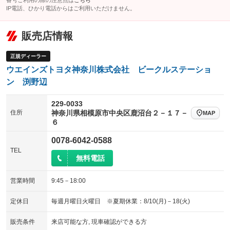
番号ご利用の際の注意点は
こちら
IP電話、ひかり電話からはご利用いただけません。
販売店情報
正規ディーラー
ウエインズトヨタ神奈川株式会社 ビークルステーショ
ン 渕野辺
229-0033
住所
神奈川県相模原市中央区鹿沼台２－１７－
MAP
６
0078-6042-0588
TEL
無料電話
営業時間
9:45－18:00
定休日
毎週月曜日火曜日 ※夏期休業：8/10(月)－18(火)
販売条件
来店可能な方, 現車確認ができる方