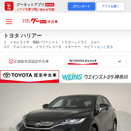
グーネットアプリ
RENEW
ダウンロード
アプリを開く
メアド不要で問い合わせ可能
トヨタ ハリアー
Ｚ イモビライザ 電動パワーシート ＬＥＤヘッドライ クルー
ズＣ アルミホイル ドライブレコーダ １オーナー ナビＴＶ
もっと見る
ＥＳＣ Ｗエアバッグ メディアプレイヤー接続 スマートキ－
オートエアコン キーレス（神奈川県）
正規販売店認定中古車