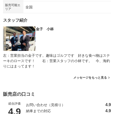
販売可能エ
全国
リア
スタッフ紹介
金子 小林
左：営業担当の金子です。趣味はゴルフです 好きな食べ物はステ
ーキのロースです！ 右：営業スタッフの小林です。 今、海釣
りにはまってます！
メッセージをもっと見る
販売店の口コミ
総合評価
4.9
お問い合わせ（見積り）
（5点満点中）
4.9
4.9
納車までの対応