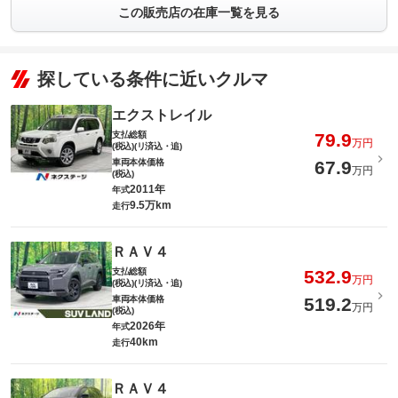
この販売店の在庫一覧を見る
探している条件に近いクルマ
エクストレイル
支払総額
79.9
万円
(税込)(リ済込・追)
車両本体価格
67.9
万円
(税込)
2011年
年式
9.5万km
走行
ＲＡＶ４
支払総額
532.9
万円
(税込)(リ済込・追)
車両本体価格
519.2
万円
(税込)
2026年
年式
40km
走行
ＲＡＶ４