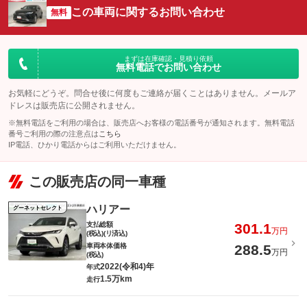
この車両に関するお問い合わせ
無料
まずは在庫確認・見積り依頼
無料電話でお問い合わせ
お気軽にどうぞ。問合せ後に何度もご連絡が届くことはありません。メールア
ドレスは販売店に公開されません。
※無料電話をご利用の場合は、販売店へお客様の電話番号が通知されます。無料電話
番号ご利用の際の注意点は
こちら
IP電話、ひかり電話からはご利用いただけません。
この販売店の同一車種
ハリアー
グーネットセレクト
支払総額
301.1
万円
(税込)(リ済込)
車両本体価格
288.5
万円
(税込)
2022(令和4)年
年式
1.5万km
走行