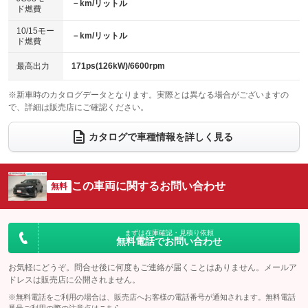
－km/リットル
ド燃費
電動格納ミラー
パワーシート
3列シート
：装備あり
：装備あり
：装備なし
10/15モー
装備略号／用語解説
－km/リットル
ベンチシート
フルフラットシート
：装備なし
：装備なし
ド燃費
ペダル踏み間違い時加速抑制装置
チップアップシート
オットマン
：装備なし
：装備なし
最高出力
171ps(126kW)/6600rpm
電動格納サードシート
シートヒーター
：装備なし
：装備なし
※新車時のカタログデータとなります。実際とは異なる場合がございますの
で、詳細は販売店にご確認ください。
ウォークスルー
後席モニター
：装備なし
：装備なし
電動リアゲート
フロントカメラ
カタログで車種情報を詳しく見る
：装備あり
：装備なし
シートエアコン
全周囲カメラ
：装備なし
：装備なし
サイドカメラ
ルーフレール
この車両に関するお問い合わせ
：装備なし
：装備なし
無料
エアサスペンション
ヘッドライトウォッシャー
：装備なし
：装備なし
装備略号／用語解説
まずは在庫確認・見積り依頼
無料電話でお問い合わせ
お気軽にどうぞ。問合せ後に何度もご連絡が届くことはありません。メールア
ドレスは販売店に公開されません。
※無料電話をご利用の場合は、販売店へお客様の電話番号が通知されます。無料電話