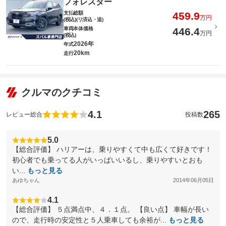
フォレスター
支払総額
459.9
万円
(税込)(リ済込・追)
車両本体価格
446.4
万円
(税込)
2026年
年式
20km
走行
クルマのクチコミ
4.1
265
レビュー総合
投稿数
5.0
【総合評価】 ハリアーは、乗りやすくて中も広くて好きです！
初心者でも乗ってる人がいっぱいいるし、乗りやすいとおも
い...
もっと見る
あゆちゃん
2014年06月05日
4.1
【総合評価】 ５点満点中、４．１点。 【良い点】 車幅が長い
ので、走行時の安定性と５人乗車しても余裕が...
もっと見る