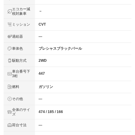
エコカー減
－
税対象車
ミッション
CVT
過給器
―
車体色
プレシャスブラックパール
駆動方式
2WD
車台番号下
447
3桁
燃料
ガソリン
その他
―
全体のサイ
474 / 185 / 166
ズ
荷台寸法
―