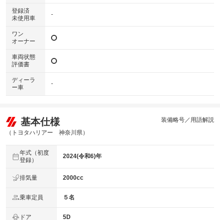
登録済
-
未使用車
ワン
オーナー
車両状態
評価書
ディーラ
-
ー車
基本仕様
装備略号／用語解説
（トヨタハリアー 神奈川県）
年式（初度
2024(令和6)年
登録）
排気量
2000cc
乗車定員
５名
ドア
5D