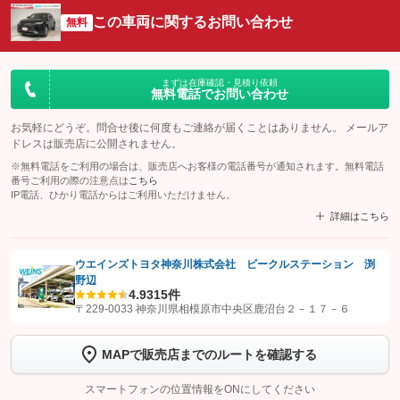
この車両に関するお問い合わせ
無料
まずは在庫確認・見積り依頼
無料電話でお問い合わせ
お気軽にどうぞ。問合せ後に何度もご連絡が届くことはありません。 メールア
ドレスは販売店に公開されません。
※無料電話をご利用の場合は、販売店へお客様の電話番号が通知されます。無料電話
番号ご利用の際の注意点は
こちら
IP電話、ひかり電話からはご利用いただけません。
詳細はこちら
ウエインズトヨタ神奈川株式会社 ビークルステーション 渕
野辺
【STEP1】
認証画面でグーネットを友だち追加してから「許可する」ボタンを押
4.9
315件
します
〒229-0033 神奈川県相模原市中央区鹿沼台２－１７－６
【STEP2】
トーク画面で
ボタンをタップして問い合わせを
MAPで販売店までのルートを確認する
完了してください。
スマートフォンの位置情報をONにしてください
こちら