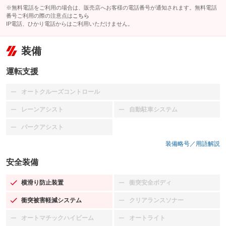
※無料電話をご利用の場合は、販売店へお客様の電話番号が通知されます。無料電話
番号ご利用の際の注意点は
こちら
IP電話、ひかり電話からはご利用いただけません。
装備
運転支援
オートクルーズコントロール
：装備なし
レーンアシスト
自動駐車システム
：装備なし
：装備なし
パークアシスト
：装備なし
装備略号／用語解説
安全装備
横滑り防止装置
衝突安全ボディ
：装備あり
：装備なし
衝突被害軽減システム
クリアランスソナー
：装備あり
：装備なし
オートマチックハイビーム
オートライト
：装備なし
：装備なし