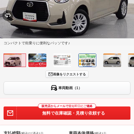
コンパクトで街乗りに便利なパッソです♪
画像をリクエストする
車両動画（1）
販売店からメールで
最短即日
にご連絡
無料で在庫確認・見積り依頼する
支払総額
車両本体価格
(税込/リ済込)
(税込)