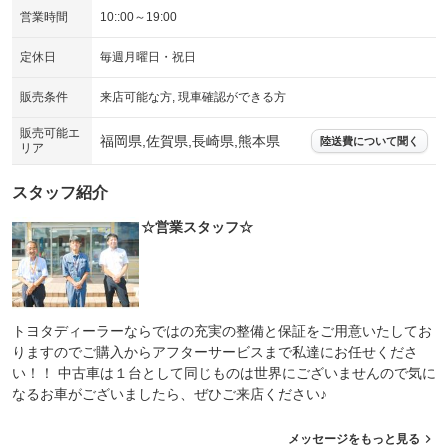
営業時間
10::00～19:00
定休日
毎週月曜日・祝日
販売条件
来店可能な方, 現車確認ができる方
販売可能エ
福岡県,佐賀県,長崎県,熊本県
陸送費について聞く
リア
スタッフ紹介
☆営業スタッフ☆
トヨタディーラーならではの充実の整備と保証をご用意いたしてお
りますのでご購入からアフターサービスまで私達にお任せくださ
い！！ 中古車は１台として同じものは世界にございませんので気に
なるお車がございましたら、ぜひご来店ください♪
メッセージをもっと見る