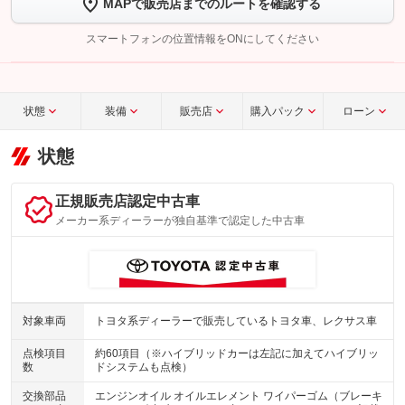
MAPで販売店までのルートを確認する
【STEP2】
トーク画面で
ボタンをタップして問い合わせを
完了してください。
スマートフォンの位置情報をONにしてください
こちら
状態
装備
販売店
購入パック
ローン
状態
正規販売店認定中古車
メーカー系ディーラーが独自基準で認定した中古車
対象車両
トヨタ系ディーラーで販売しているトヨタ車、レクサス車
点検項目
約60項目（※ハイブリッドカーは左記に加えてハイブリッ
数
ドシステムも点検）
交換部品
エンジンオイル オイルエレメント ワイパーゴム（ブレーキ