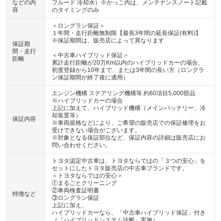
などの内
フルード 冷却水）※かっこ内は、メンテナンスノート記載
容
のタイミングのみ
＜ロングラン保証＞
１年間・走行距離無制限【最長3年間の延長保証(有料)】
※保証期間は、販売店によって異なります
保証期
間・走行
＜中古車ハイブリッド保証＞
距離
累計走行距離が20万Km以内のハイブリッドカーの場合、
初度登録から10年まで、または3年間の長い方（ロングラ
ン保証期間が終了後に適用）
エンジン機構 ステアリング機構等 約60項目5,000部品
※ハイブリッドカーの場合
上記に加えて、ハイブリッド機構（メインバッテリー、冷
却装置等）
保証内容
※車両規格などにより、ご希望の販売店での保証修理をお
受けできない場合がございます。
※対象となる保証部位など、保証内容の詳細は販売店にお
問い合わせください。
トヨタ認定中古車は、トヨタならではの「３つの安心」を
セットにしたトヨタ販売店の中古車ブランドです。
＜トヨタならではの安心＞
①まるごとクリーニング
②車両検査証明書
特徴など
③ロングラン保証
上記に加え、
ハイブリッドカーなら、「中古車ハイブリッド保証」付き
（「ハイブリッドシステム診断」実施）