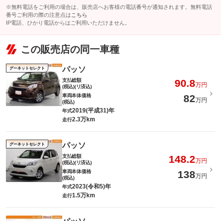
※無料電話をご利用の場合は、販売店へお客様の電話番号が通知されます。無料電話
番号ご利用の際の注意点は
こちら
IP電話、ひかり電話からはご利用いただけません。
この販売店の同一車種
パッソ
グーネットセレクト
支払総額
90.8
万円
(税込)(リ済込)
車両本体価格
82
万円
(税込)
2019(平成31)年
年式
2.3万km
走行
パッソ
グーネットセレクト
支払総額
148.2
万円
(税込)(リ済込)
車両本体価格
138
万円
(税込)
2023(令和5)年
年式
1.5万km
走行