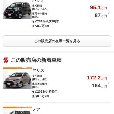
パッソ
支払総額
95.1
万円
(税込)(リ済込)
車両本体価格
87
万円
(税込)
2018(平成30)年
年式
8.2万km
走行
この販売店の在庫一覧を見る
この販売店の新着車種
ヤリス
支払総額
172.2
万円
(税込)(リ済込)
車両本体価格
164
万円
(税込)
2023(令和5)年
年式
0.5万km
走行
ノア