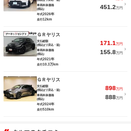
車両本体価格
451.2
万円
(税込)
2026年
年式
12km
走行
ＧＲヤリス
グーネットセレクト
支払総額
171.1
万円
(税込)(リ済込・追)
車両本体価格
155.8
万円
(税込)
2021年
年式
10.3万km
走行
ＧＲヤリス
支払総額
898
万円
(税込)(リ済込・追)
車両本体価格
888
万円
(税込)
2024年
年式
510km
走行