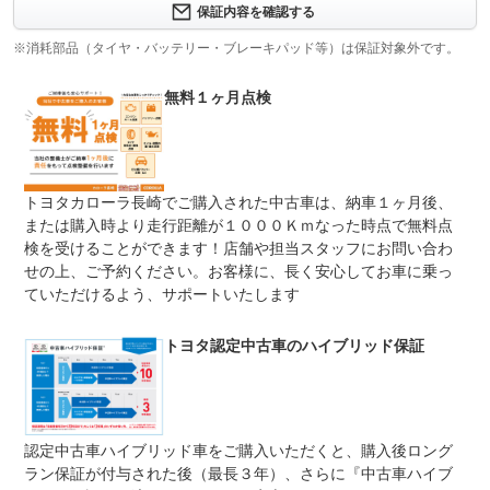
修理回数
-
保証内容を確認する
※消耗部品（タイヤ・バッテリー・ブレーキパッド等）は保証対象外です。
上限金額
-
無料１ヶ月点検
免責金
無し
保証修理
-
受付先
整備付 法定12ヶ月または法定24ヶ月点検整備付
トヨタカローラ長崎でご購入された中古車は、納車１ヶ月後、
法定整備
※車検なし・車検整備付の場合は法定24ヶ月点検整備付
※商用車は6ヶ月または12ヶ月点検整備付
または購入時より走行距離が１０００Ｋｍなった時点で無料点
検を受けることができます！店舗や担当スタッフにお問い合わ
法定整備
-
せの上、ご予約ください。お客様に、長く安心してお車に乗っ
について
ていただけるよう、サポートいたします
トヨタ認定中古車のハイブリッド保証
認定中古車ハイブリッド車をご購入いただくと、購入後ロング
ラン保証が付与された後（最長３年）、さらに『中古車ハイブ