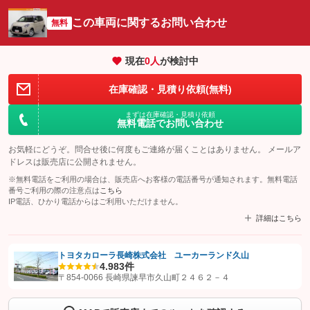
この車両に関するお問い合わせ
無料
現在
0
人
が検討中
在庫確認・見積り依頼(無料)
まずは在庫確認・見積り依頼
無料電話でお問い合わせ
お気軽にどうぞ。問合せ後に何度もご連絡が届くことはありません。 メールア
ドレスは販売店に公開されません。
※無料電話をご利用の場合は、販売店へお客様の電話番号が通知されます。無料電話
番号ご利用の際の注意点は
こちら
IP電話、ひかり電話からはご利用いただけません。
詳細はこちら
トヨタカローラ長崎株式会社 ユーカーランド久山
4.9
83件
【STEP1】
認証画面でグーネットを友だち追加してから「許可する」ボタンを押
〒854-0066 長崎県諫早市久山町２４６２－４
します