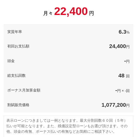
22,400
月々
円
パック内容
希望ナンバーを取得するパックです。お好きな数字・思い出の数
字をお客様の愛車にも！※一部取得出来ないナンバーもございま
6.3
実質年率
%
す。※人気の数字等は、抽選になることがございます。ご了承く
ださい。
24,400
初回お支払額
円
備考
－
-
頭金
円
このパックの見積もり依頼（無料）
48
総支払回数
回
-
ボーナス月加算金額
円 × -回
1,077,200
割賦販売価格
円
表示ローンにつきましては一例となります。最大分割回数６０回（５年）
払いが可能となります。また、残価設定型ローンもお選び頂けます。その
他、頭金の有無、ボーナス払いの有無などお気軽にご相談下さい。