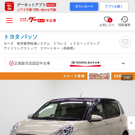
グーネットアプリ
RENEW
ダウンロード
アプリを開く
メアド不要で問い合わせ可能
0
お気に入り
閲覧履歴
トヨタ パッソ
モーダ 衝突被害軽減システム ドラレコ ＬＥＤヘッドランプ
アイドリングストップ スマートキー（長崎県）
正規販売店認定中古車
1
/40