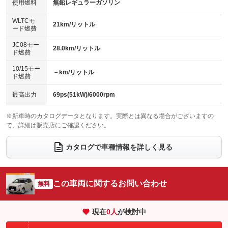
バックカメラ
ETC
使用燃料
無鉛レギュラーガソリン
：装備なし
：装備なし
：装備なし
：装備なし
センターデフロック
エアロ
スマートキー
：装備なし
WLTCモ
：装備なし
：装備あり
21km/リットル
ード燃費
レンタカーアップ
展示・試乗車
ローダウン
ランフラットタイヤ
：装備なし
：装備なし
：装備なし
：装備なし
JC08モー
28.0km/リットル
ド燃費
電動格納ミラー
パワーシート
3列シート
：装備なし
：装備なし
：装備なし
10/15モー
装備略号／用語解説
－km/リットル
ベンチシート
フルフラットシート
ド燃費
：装備あり
：装備なし
チップアップシート
オットマン
：装備なし
：装備なし
最高出力
69ps(51kW)/6000rpm
電動格納サードシート
シートヒーター
：装備なし
：装備なし
※新車時のカタログデータとなります。実際とは異なる場合がございますの
で、詳細は販売店にご確認ください。
ウォークスルー
後席モニター
：装備なし
：装備なし
電動リアゲート
フロントカメラ
カタログで車種情報を詳しく見る
：装備なし
：装備なし
シートエアコン
全周囲カメラ
：装備なし
：装備なし
サイドカメラ
ルーフレール
この車両に関するお問い合わせ
：装備なし
無料
：装備なし
エアサスペンション
ヘッドライトウォッシャー
：装備なし
：装備なし
現在
0
人
が検討中
装備略号／用語解説