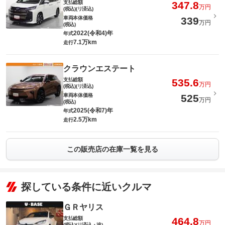
支払総額
347.8
万円
(税込)(リ済込)
車両本体価格
339
万円
(税込)
2022(令和4)年
年式
7.1万km
走行
クラウンエステート
支払総額
535.6
万円
(税込)(リ済込)
車両本体価格
525
万円
(税込)
2025(令和7)年
年式
2.5万km
走行
この販売店の在庫一覧を見る
探している条件に近いクルマ
ＧＲヤリス
支払総額
464.8
万円
(税込)(リ済込・追)