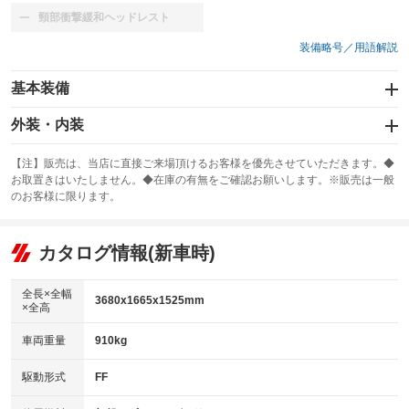
頸部衝撃緩和ヘッドレスト
：装備なし
装備略号／用語解説
基本装備
エアバッグ：運転席/助手席
外装・内装
：装備あり
スライドドア
カーナビ
：装備なし
：装備なし
【注】販売は、当店に直接ご来場頂けるお客様を優先させていただきます。◆
お取置きはいたしません。◆在庫の有無をご確認お願いします。※販売は一般
サンルーフ
ABS
TV
：装備なし
：装備あり
：装備なし
のお客様に限ります。
エアコン
Wエアコン
オーディオ：CDまたはCDチェンジャー
：装備あり
：装備なし
：装備あり
リフトアップ
パワーステアリング
カタログ情報(新車時)
ビジュアル
：装備なし
：装備あり
：装備なし
ダウンヒルアシストコントロール
アルミホイール
：装備なし
：装備なし
全長×全幅
3680x1665x1525mm
×全高
パワーウィンドウ
盗難防止システム
革シート
ハーフレザーシート
：装備あり
：装備あり
：装備なし
：装備なし
車両重量
910kg
アイドリングストップ
ドライブレコーダー
キーレス
LEDヘッドランプ
：装備あり
：装備あり
：装備あり
：装備あり
USB入力端子
Bluetooth接続
駆動形式
FF
HID(キセノンライト)
ポータブルナビ
：装備なし
：装備なし
：装備なし
：装備なし
100V電源
クリーンディーゼル