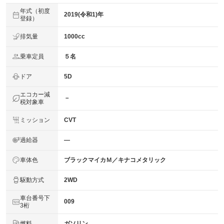
年式（初度
2019(令和1)年
登録）
排気量
1000cc
乗車定員
５名
ドア
5D
エコカー減
－
税対象車
ミッション
CVT
過給器
―
車体色
ブラックマイカＭ／キナコメタリック
駆動方式
2WD
車台番号下
009
3桁
燃料
ガソリン