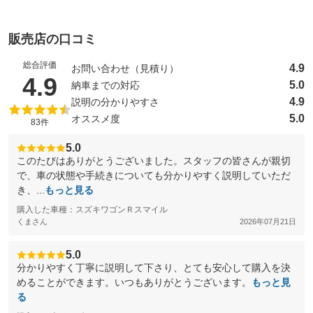
販売店の口コミ
総合評価
4.9
お問い合わせ（見積り）
（5点満点中）
4.9
5.0
納車までの対応
4.9
説明の分かりやすさ
5.0
オススメ度
83件
5.0
このたびはありがとうございました。スタッフの皆さんが親切
で、車の状態や手続きについても分かりやすく説明していただ
き、...
もっと見る
購入した車種：スズキワゴンＲスマイル
くまさん
2026年07月21日
5.0
分かりやすく丁寧に説明して下さり、とても安心して購入を決
めることができます。いつもありがとうございます。
もっと見
る