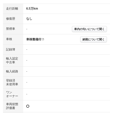
走行距離
6.5万km
修復歴
なし
禁煙車
-
車内の匂いについて聞く
車検
車検整備付
納期について聞く
?
記録簿
-
輸入認定
-
中古車
輸入経路
-
登録済
-
未使用車
ワン
-
オーナー
車両状態
評価書