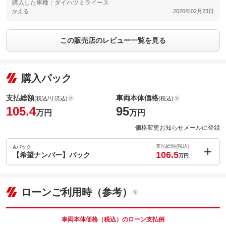
購入した車種：ダイハツミライース
かえる
2026年02月23日
この販売店のレビュー一覧を見る
購入パック
支払総額
車両本体価格
(税込/リ済込)
(税込)
105.4
95
万円
万円
価格変更お知らせメールに登録
支払総額(税込)
Aパック
106.5
【希望ナンバー】パック
万円
内：オプシ
1.1
ョン価格
万円
(税込)
ローンご利用時（参考）
車両本体価
95
万円
格
車両本体価格（税込）のローン支払例