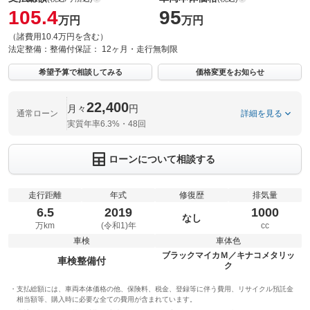
105.4
95
万円
万円
（諸費用10.4万円を含む）
法定整備：
整備付
保証：
12ヶ月・走行無制限
希望予算で相談してみる
価格変更をお知らせ
22,400
月々
円
通常ローン
詳細を見る
実質年率6.3%・48回
ローンについて相談する
走行距離
年式
修復歴
排気量
6.5
2019
1000
なし
万km
(令和1)年
cc
車検
車体色
ブラックマイカＭ／キナコメタリッ
車検整備付
ク
支払総額には、車両本体価格の他、保険料、税金、登録等に伴う費用、リサイクル預託金
相当額等、購入時に必要な全ての費用が含まれています。