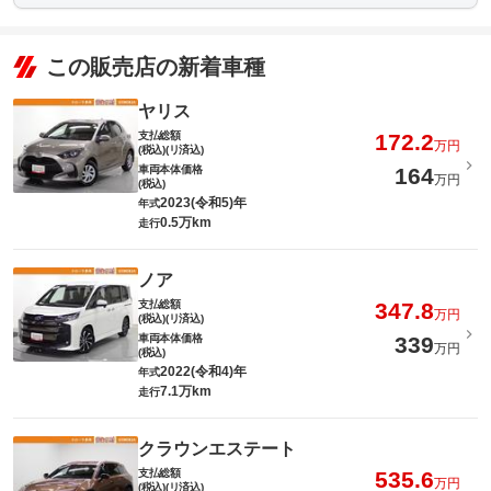
この販売店の新着車種
ヤリス
支払総額
172.2
万円
(税込)(リ済込)
車両本体価格
164
万円
(税込)
2023(令和5)年
年式
0.5万km
走行
ノア
支払総額
347.8
万円
(税込)(リ済込)
車両本体価格
339
万円
(税込)
2022(令和4)年
年式
7.1万km
走行
クラウンエステート
支払総額
535.6
万円
(税込)(リ済込)