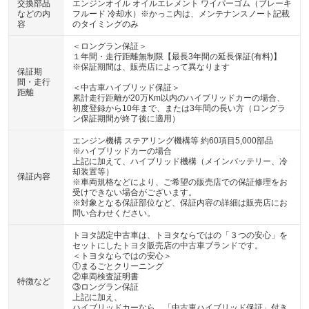
交換部品
エンジンオイル オイルエレメント ワイパーゴム（ブレーキ
などの内
フルード 冷却水）※かっこ内は、メンテナンスノート記載
容
のタイミングのみ
＜ロングラン保証＞
１年間・走行距離無制限【最長3年間の延長保証(有料)】
※保証期間は、販売店によって異なります
保証期
間・走行
＜中古車ハイブリッド保証＞
距離
累計走行距離が20万Km以内のハイブリッドカーの場合、
初度登録から10年まで、または3年間の長い方（ロングラ
ン保証期間が終了後に適用）
エンジン機構 ステアリング機構等 約60項目5,000部品
※ハイブリッドカーの場合
上記に加えて、ハイブリッド機構（メインバッテリー、冷
却装置等）
保証内容
※車両規格などにより、ご希望の販売店での保証修理をお
受けできない場合がございます。
※対象となる保証部位など、保証内容の詳細は販売店にお
問い合わせください。
トヨタ認定中古車は、トヨタならではの「３つの安心」を
セットにしたトヨタ販売店の中古車ブランドです。
＜トヨタならではの安心＞
①まるごとクリーニング
②車両検査証明書
特徴など
③ロングラン保証
上記に加え、
ハイブリッドカーなら、「中古車ハイブリッド保証」付き