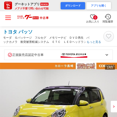
グーネットアプリ
RENEW
ダウンロード
アプリを開く
メアド不要で問い合わせ可能
0
お気に入り
閲覧履歴
トヨタ パッソ
モーダ Ｇパッケージ フルセグ メモリーナビ ＤＶＤ再生 バ
ックカメラ 衝突被害軽減システム ＥＴＣ ＬＥＤヘッドラン
もっと見る
プ 記録簿 アイドリングストップ（長崎県）
正規販売店認定中古車
1
/65