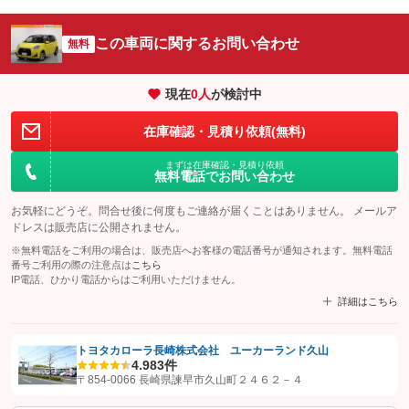
この車両に関するお問い合わせ
無料
現在
0
人
が検討中
在庫確認・見積り依頼(無料)
まずは在庫確認・見積り依頼
無料電話でお問い合わせ
お気軽にどうぞ。問合せ後に何度もご連絡が届くことはありません。 メールア
ドレスは販売店に公開されません。
※無料電話をご利用の場合は、販売店へお客様の電話番号が通知されます。無料電話
番号ご利用の際の注意点は
こちら
IP電話、ひかり電話からはご利用いただけません。
詳細はこちら
トヨタカローラ長崎株式会社 ユーカーランド久山
4.9
83件
【STEP1】
認証画面でグーネットを友だち追加してから「許可する」ボタンを押
〒854-0066 長崎県諫早市久山町２４６２－４
します