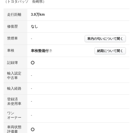
（トヨタパッソ 長崎県）
走行距離
3.9万km
修復歴
なし
禁煙車
-
車内の匂いについて聞く
車検
車検整備付
納期について聞く
?
記録簿
輸入認定
-
中古車
輸入経路
-
登録済
-
未使用車
ワン
-
オーナー
車両状態
評価書