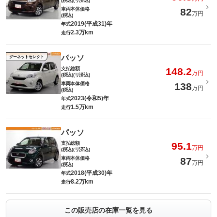
(税込)(リ済込)
車両本体価格
82
万円
(税込)
2019(平成31)年
年式
2.3万km
走行
パッソ
グーネットセレクト
支払総額
148.2
万円
(税込)(リ済込)
車両本体価格
138
万円
(税込)
2023(令和5)年
年式
1.5万km
走行
パッソ
支払総額
95.1
万円
(税込)(リ済込)
車両本体価格
87
万円
(税込)
2018(平成30)年
年式
8.2万km
走行
この販売店の在庫一覧を見る