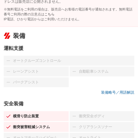
ドレスは販売店に公開されません。
※無料電話をご利用の場合は、販売店へお客様の電話番号が通知されます。無料電話
番号ご利用の際の注意点は
こちら
IP電話、ひかり電話からはご利用いただけません。
装備
運転支援
オートクルーズコントロール
：装備なし
レーンアシスト
自動駐車システム
：装備なし
：装備なし
パークアシスト
：装備なし
装備略号／用語解説
安全装備
横滑り防止装置
衝突安全ボディ
：装備あり
：装備なし
衝突被害軽減システム
クリアランスソナー
：装備あり
：装備なし
オートマチックハイビーム
オートライト