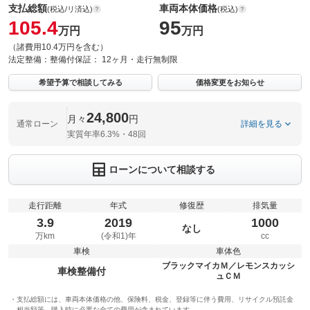
支払総額
車両本体価格
(税込/リ済込)
(税込)
105.4
95
万円
万円
（諸費用10.4万円を含む）
法定整備：
整備付
保証：
12ヶ月・走行無制限
希望予算で相談してみる
価格変更をお知らせ
24,800
月々
円
通常ローン
詳細を見る
実質年率6.3%・48回
ローンについて相談する
走行距離
年式
修復歴
排気量
3.9
2019
1000
なし
万km
(令和1)年
cc
車検
車体色
ブラックマイカＭ／レモンスカッシ
車検整備付
ュＣＭ
支払総額には、車両本体価格の他、保険料、税金、登録等に伴う費用、リサイクル預託金
相当額等、購入時に必要な全ての費用が含まれています。