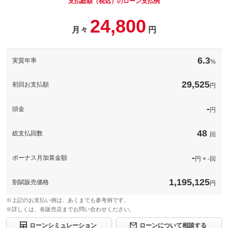
支払総額（税込）のローン支払例
24,800
月々
円
パック内容
希望ナンバーを取得するパックです。お好きな数字・思い出の数
字をお客様の愛車にも！※一部取得出来ないナンバーもございま
6.3
実質年率
%
す。※人気の数字等は、抽選になることがございます。ご了承く
ださい。
29,525
初回お支払額
円
備考
－
-
頭金
円
このパックの見積もり依頼（無料）
48
総支払回数
回
-
ボーナス月加算金額
円 × -回
1,195,125
割賦販売価格
円
※上記のお支払い例は、あくまでも参考例です。
※詳しくは、各販売店までお問い合わせください。
ローンシミュレーション
ローンについて相談する