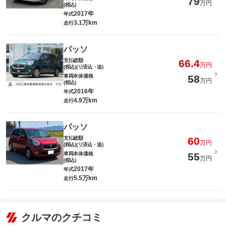
79
万円
(税込)
2017年
年式
3.1万km
走行
パッソ
支払総額
66.4
万円
(税込)(リ済込・追)
車両本体価格
58
万円
(税込)
2016年
年式
4.9万km
走行
パッソ
支払総額
60
万円
(税込)(リ済込・追)
車両本体価格
55
万円
(税込)
2017年
年式
5.5万km
走行
クルマのクチコミ