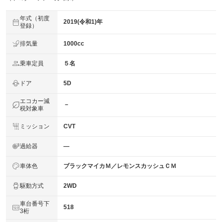
年式（初度
2019(令和1)年
登録）
排気量
1000cc
乗車定員
５名
ドア
5D
エコカー減
－
税対象車
ミッション
CVT
過給器
―
車体色
ブラックマイカＭ／レモンスカッシュＣＭ
駆動方式
2WD
車台番号下
518
3桁