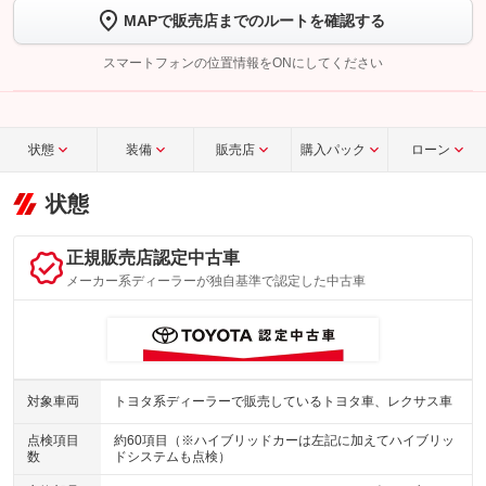
MAPで販売店までのルートを確認する
【STEP2】
トーク画面で
ボタンをタップして問い合わせを
完了してください。
スマートフォンの位置情報をONにしてください
こちら
状態
装備
販売店
購入パック
ローン
状態
正規販売店認定中古車
メーカー系ディーラーが独自基準で認定した中古車
対象車両
トヨタ系ディーラーで販売しているトヨタ車、レクサス車
点検項目
約60項目（※ハイブリッドカーは左記に加えてハイブリッ
数
ドシステムも点検）