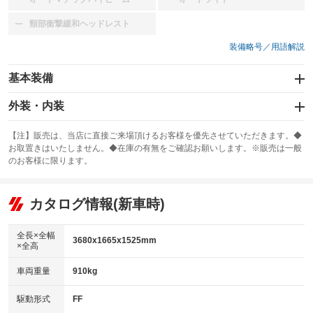
：装備なし
：装備なし
頸部衝撃緩和ヘッドレスト
：装備なし
装備略号／用語解説
基本装備
エアバッグ：運転席/助手席
外装・内装
：装備あり
スライドドア
カーナビ：メモリーナビ他
：装備なし
：装備あり
【注】販売は、当店に直接ご来場頂けるお客様を優先させていただきます。◆
お取置きはいたしません。◆在庫の有無をご確認お願いします。※販売は一般
サンルーフ
ABS
TV：フルセグ
：装備なし
：装備あり
：装備あり
のお客様に限ります。
エアコン
Wエアコン
オーディオ：CDまたはCDチェンジャー
：装備あり
：装備なし
：装備あり
リフトアップ
パワーステアリング
カタログ情報(新車時)
ビジュアル：-／DVD再生
：装備なし
：装備あり
：装備あり
ダウンヒルアシストコントロール
アルミホイール：アルミホイール
：装備なし
：装備あり
全長×全幅
3680x1665x1525mm
×全高
パワーウィンドウ
盗難防止システム
革シート
ハーフレザーシート
：装備あり
：装備あり
：装備なし
：装備なし
車両重量
910kg
アイドリングストップ
ドライブレコーダー
キーレス
LEDヘッドランプ
：装備あり
：装備なし
：装備あり
：装備あり
USB入力端子
Bluetooth接続
駆動形式
FF
HID(キセノンライト)
ポータブルナビ
：装備なし
：装備なし
：装備なし
：装備なし