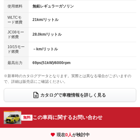
100V電源
クリーンディーゼル
バックカメラ
ETC
使用燃料
無鉛レギュラーガソリン
：装備なし
：装備なし
：装備あり
：装備あり
センターデフロック
エアロ
スマートキー
：装備なし
WLTCモ
：装備なし
：装備あり
21km/リットル
ード燃費
レンタカーアップ
展示・試乗車
ローダウン
ランフラットタイヤ
：装備なし
：装備なし
：装備なし
：装備なし
JC08モー
28.0km/リットル
ド燃費
電動格納ミラー
パワーシート
3列シート
：装備なし
：装備なし
：装備なし
10/15モー
装備略号／用語解説
－km/リットル
ベンチシート
フルフラットシート
ド燃費
：装備なし
：装備なし
チップアップシート
オットマン
：装備なし
：装備なし
最高出力
69ps(51kW)/6000rpm
電動格納サードシート
シートヒーター
：装備なし
：装備なし
※新車時のカタログデータとなります。実際とは異なる場合がございますの
で、詳細は販売店にご確認ください。
ウォークスルー
後席モニター
：装備なし
：装備なし
電動リアゲート
フロントカメラ
カタログで車種情報を詳しく見る
：装備なし
：装備なし
シートエアコン
全周囲カメラ
：装備なし
：装備なし
サイドカメラ
ルーフレール
この車両に関するお問い合わせ
：装備なし
無料
：装備なし
エアサスペンション
ヘッドライトウォッシャー
：装備なし
：装備なし
現在
0
人
が検討中
装備略号／用語解説