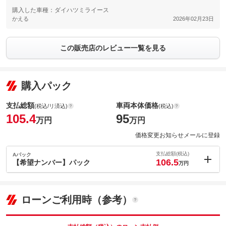
購入した車種：ダイハツミライース
かえる
2026年02月23日
この販売店のレビュー一覧を見る
購入パック
支払総額
車両本体価格
(税込/リ済込)
(税込)
105.4
95
万円
万円
価格変更お知らせメールに登録
支払総額(税込)
Aパック
106.5
【希望ナンバー】パック
万円
内：オプシ
1.1
ョン価格
万円
(税込)
ローンご利用時（参考）
車両本体価
95
万円
格