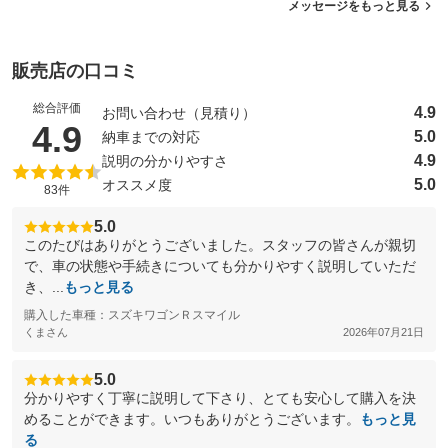
メッセージをもっと見る
販売店の口コミ
総合評価
4.9
お問い合わせ（見積り）
（5点満点中）
4.9
5.0
納車までの対応
4.9
説明の分かりやすさ
5.0
オススメ度
83件
5.0
このたびはありがとうございました。スタッフの皆さんが親切
で、車の状態や手続きについても分かりやすく説明していただ
き、...
もっと見る
購入した車種：スズキワゴンＲスマイル
くまさん
2026年07月21日
5.0
分かりやすく丁寧に説明して下さり、とても安心して購入を決
めることができます。いつもありがとうございます。
もっと見
る