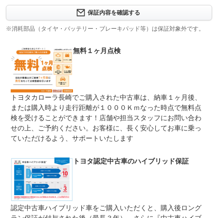
修理回数
-
保証内容を確認する
※消耗部品（タイヤ・バッテリー・ブレーキパッド等）は保証対象外です。
上限金額
-
無料１ヶ月点検
免責金
無し
保証修理
-
受付先
整備付 法定12ヶ月または法定24ヶ月点検整備付
トヨタカローラ長崎でご購入された中古車は、納車１ヶ月後、
法定整備
※車検なし・車検整備付の場合は法定24ヶ月点検整備付
※商用車は6ヶ月または12ヶ月点検整備付
または購入時より走行距離が１０００Ｋｍなった時点で無料点
検を受けることができます！店舗や担当スタッフにお問い合わ
法定整備
-
せの上、ご予約ください。お客様に、長く安心してお車に乗っ
について
ていただけるよう、サポートいたします
トヨタ認定中古車のハイブリッド保証
認定中古車ハイブリッド車をご購入いただくと、購入後ロング