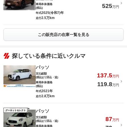
車両本体価格
525
万円
(税込)
2025(令和7)年
年式
2.5万km
走行
この販売店の在庫一覧を見る
探している条件に近いクルマ
パッソ
支払総額
137.5
万円
(税込)(リ済込・追)
車両本体価格
119.8
万円
(税込)
2021年
年式
2.8万km
走行
パッソ
グーネットセレクト
支払総額
87
万円
(税込)(リ済込・追)
車両本体価格