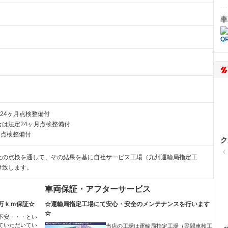
車
24ヶ月点検整備付
は法定24ヶ月点検整備付
月点検整備付
ク
（
上の点検を通して、その結果を基に自社サービス工場（九州運輸局指定工
け致します。
車両保証・アフターサービス
万ｋｍ保証☆
☆運輸局指定工場にて安心・安全のメンテナンスを行います
☆
不安・・・とい
ていただいてい
当店の工場は運輸局指定工場（民間車検工