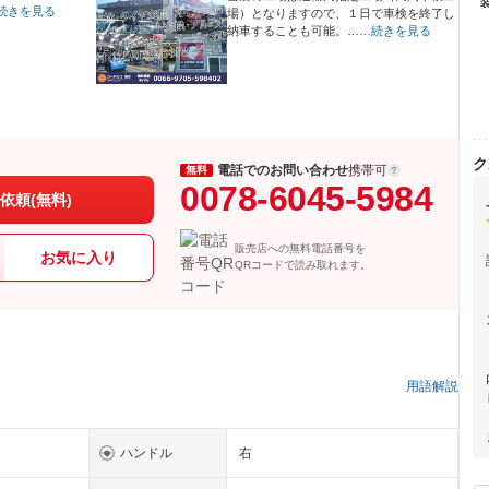
続きを見る
場）となりますので、１日で車検を終了し
納車することも可能。…
…続きを見る
ク
電話でのお問い合わせ
携帯可
無料
0078-6045-5984
依頼(無料)
販売店への無料電話番号を
お気に入り
QRコードで読み取れます。
）
用語解説
ハンドル
右