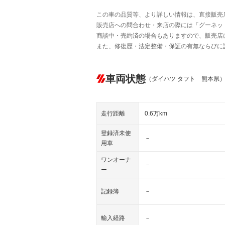
この車の品質等、より詳しい情報は、直接販売
販売店への問合わせ・来店の際には「グーネット中
商談中・売約済の場合もありますので、販売店
また、修復歴・法定整備・保証の有無ならびに
車両状態
（ダイハツ タフト 熊本県
走行距離
0.6万km
登録済未使
－
用車
ワンオーナ
－
ー
記録簿
－
輸入経路
－