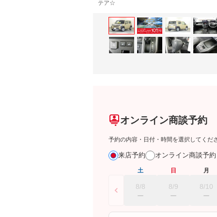
テア☆
オンライン商談予約
予約の内容・日付・時間を選択してくだ
来店予約
オンライン商談予
土
日
月
8/8
8/9
8/10