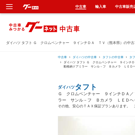
中古車
輸入車
中古車販売
新車
中古車
ダイハツ タフト Ｇ クロムベンチャー ９インチＤＡ ＴＶ（熊本県）の中
輸入車
中古車
ダイハツの中古車
タフトの中古車
タ
ダイハツ タフト Ｇ クロムベンチャー ９インチ
動格納ドアミラー サンル－フ Ｂカメラ ＬＥＤ
クルマ買取
タフト
ダイハツ
カーリース
Ｇ クロムベンチャー ９インチＤＡ／
ラー サンル－フ Ｂカメラ ＬＥＤヘ
タイヤ交換
その他、安心のＴＡＸ保証プランあります。 
整備工場
車検