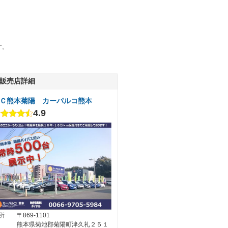
す。
販売店詳細
Ｃ熊本菊陽 カーパルコ熊本
4.9
所
〒869-1101
熊本県菊池郡菊陽町津久礼２５１