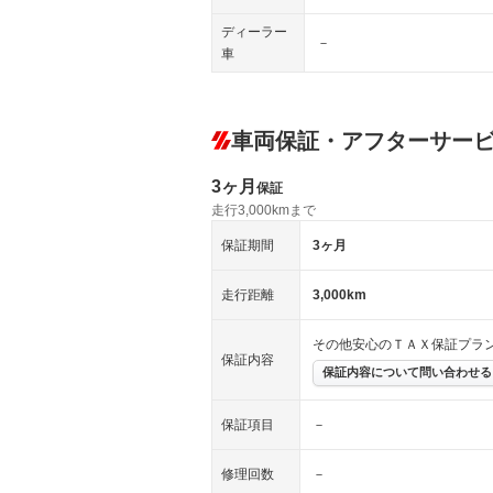
ディーラー
－
車
車両保証・アフターサー
3ヶ月
保証
走行3,000kmまで
保証期間
3ヶ月
走行距離
3,000km
その他安心のＴＡＸ保証プラ
保証内容
保証内容について問い合わせる
保証項目
－
修理回数
－