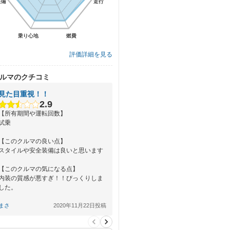
装備
装備
走行
走行
乗り心地
乗り心地
燃費
燃費
評価詳細を見る
ルマのクチコミ
見た目重視！！
2.9
【所有期間や運転回数】
試乗
【このクルマの良い点】
スタイルや安全装備は良いと思います
【このクルマの気になる点】
内装の質感が悪すぎ！！びっくりしま
した。
【総合評価】
まさ
2020年11月22日投稿
見た目はカッコ良くて、装備も色々付
いて…