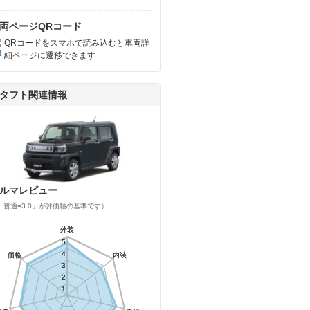
両ページQRコード
QRコードをスマホで読み込むと車両詳
細ページに遷移できます
タフト関連情報
ルマレビュー
「普通=3.0」が評価軸の基準です）
外装
外装
5
5
4
4
価格
価格
内装
内装
3
3
2
2
1
1