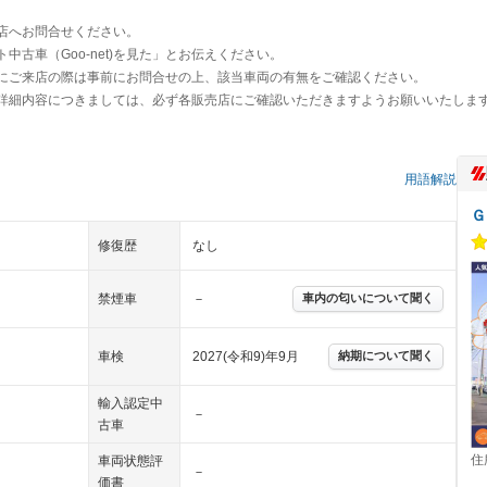
店へお問合せください。
古車（Goo-net)を見た」とお伝えください。
にご来店の際は事前にお問合せの上、該当車両の有無をご確認ください。
詳細内容につきましては、必ず各販売店にご確認いただきますようお願いいたしま
）
用語解説
Ｇ
修復歴
なし
禁煙車
－
車内の匂いについて聞く
車検
2027(令和9)年9月
納期について聞く
輸入認定中
－
古車
住
車両状態評
－
価書