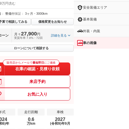
 9万円含む
安全装備エリア
備：
整備付
保証：
3ヶ月・3000km
基本装備
予算で相談してみる
価格変更をお知らせ
外装・内装
27,900
月々
円
ローン
詳細を見る
実質年率 7.9%・72回
車の画像
ローンについて相談する
販売店からメールで
最短即日
にご連絡
在庫の確認・見積り依頼
来店予約
お気に入り
年式
走行距離
車検
024
0.6
2027
和6)年
万km
(令和9)年9月