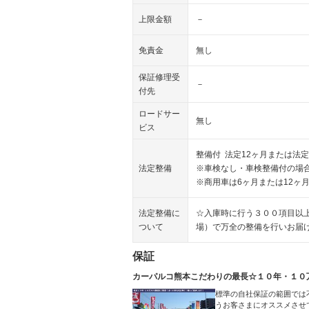
上限金額
－
免責金
無し
保証修理受
－
付先
ロードサー
無し
ビス
整備付 法定12ヶ月または法定
法定整備
※車検なし・車検整備付の場合
※商用車は6ヶ月または12ヶ
法定整備に
☆入庫時に行う３００項目以
ついて
場）で万全の整備を行いお届
保証
カーパルコ熊本こだわりの最長☆１０年・１０
標準の自社保証の範囲では
うお客さまにオススメさせ