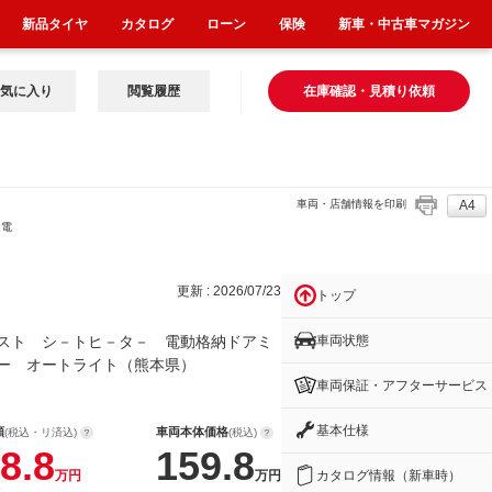
新品タイヤ
カタログ
ローン
保険
新車・中古車マガジン
気に入り
閲覧履歴
在庫確認・見積り依頼
車両・店舗情報を印刷
A4
 電
更新 : 2026/07/23
トップ
車両状態
スト シ－トヒ－タ－ 電動格納ドアミ
ー オートライト（熊本県）
車両保証・アフターサービス
基本仕様
額
車両本体価格
(税込・リ済込)
(税込)
8.8
159.8
カタログ情報（新車時）
万円
万円