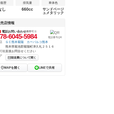
修復歴
排気量
車体色
なし
660cc
サンドベージ
ュメタリック
販売店情報
電話お問い合わせ
携帯可
78-6045-5984
電話番号QR
店
ＧＣ熊本菊陽 カーパルコ熊本
熊本県菊池郡菊陽町津久礼２５１６
可能
直接お問合せください
ア
陸送費について聞く
MAPを開く
LINEで共有