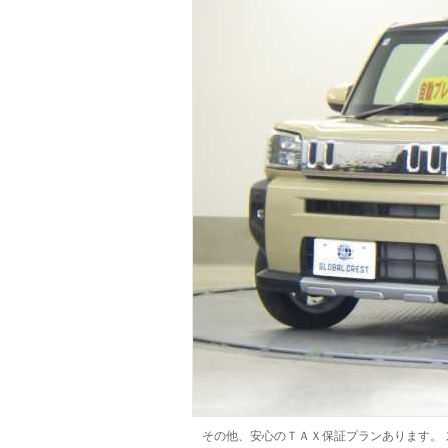
マガジン
車カタログ
自動車ローン
保険
レビュー
価格相場
教習所
用語集
その他、安心のＴＡＸ保証プランあります。