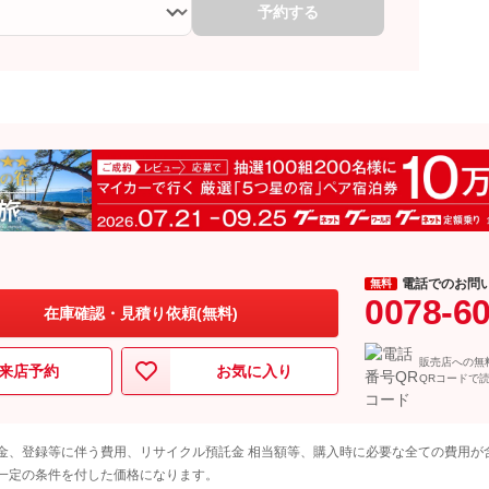
予約する
電話でのお問
無料
0078-6
在庫確認・見積り依頼(無料)
販売店への無
来店予約
お気に入り
QRコードで
金、登録等に伴う費用、リサイクル預託金 相当額等、購入時に必要な全ての費用が
一定の条件を付した価格になります。