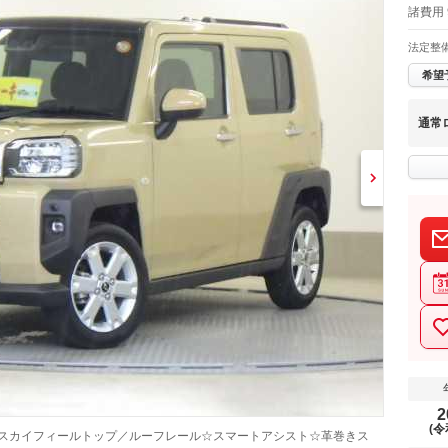
諸費用
法定整
希望
通常
2
(令
 スカイフィールトップ／ルーフレール☆スマートアシスト☆革巻きス