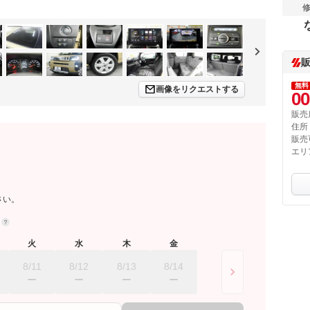
無料
画像をリクエストする
00
販売
住所
販売
エリ
さい。
約
火
水
木
金
8/11
8/12
8/13
8/14