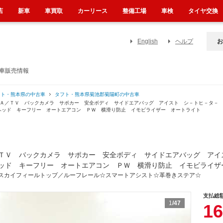
店
新車
車買取
カーリース
整備工場
車検
タイヤ交換
English
ヘルプ
お
古車販売情報
フト・熊本県の中古車
タフト・熊本県菊池郡菊陽町の中古車
ＤＡ／ＴＶ バックカメラ サポカー 安全ボディ サイドエアバッグ アイスト シ－トヒ－タ－
ヘッド キーフリー オートエアコン ＰＷ 横滑り防止 イモビライザー オートライト
ＴＶ バックカメラ サポカー 安全ボディ サイドエアバッグ アイ
ッド キーフリー オートエアコン ＰＷ 横滑り防止 イモビライザ
スカイフィールトップ／ルーフレール☆スマートアシスト☆革巻きステア☆
支払総
1
/47
16