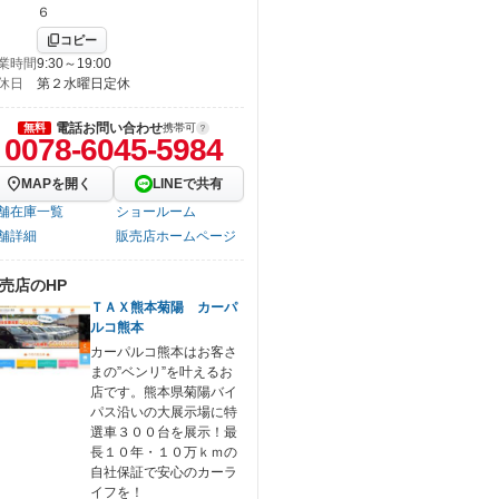
６
コピー
業時間
9:30～19:00
休日
第２水曜日定休
電話お問い合わせ
無料
携帯可
0078-6045-5984
MAPを開く
LINEで共有
舗在庫一覧
ショールーム
舗詳細
販売店ホームページ
売店のHP
ＴＡＸ熊本菊陽 カーパ
ルコ熊本
カーパルコ熊本はお客さ
まの”ベンリ”を叶えるお
店です。熊本県菊陽バイ
パス沿いの大展示場に特
選車３００台を展示！最
長１０年・１０万ｋｍの
自社保証で安心のカーラ
イフを！