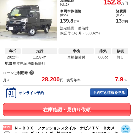
152.8
支払総額
万円
(税込)
車両本体価格
諸費用
(税込)
(税込)
139.8
13
万円
万円
法定整備：整備付
保証付 (3ヶ月・3000km)
年式
走行
車検
排気
修復
2022年
1.2万km
車検整備付
660cc
無し
地域
熊本県菊池郡菊陽町
？
ローンご利用時
28,200
7.9
月々
円
実質年率
％
予約空き情報を見る
オンライン予約
在庫確認・見積り依頼
NEW!!
Ｎ－ＢＯＸ ファッションスタイル ナビ／ＴＶ Ｂカメ