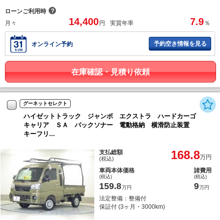
？
ローンご利用時
14,400
7.9
月々
円
実質年率
％
予約空き情報を見る
オンライン予約
在庫確認・見積り依頼
グーネットセレクト
ハイゼットトラック ジャンボ エクストラ ハードカーゴ
キャリア ＳＡ バックソナー 電動格納 横滑防止装置
キーフリ...
168.8
支払総額
万円
(税込)
車両本体価格
諸費用
(税込)
(税込)
159.8
9
万円
万円
法定整備：整備付
保証付 (3ヶ月・3000km)