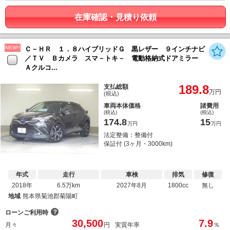
在庫確認・見積り依頼
NEW!!
Ｃ－ＨＲ １．８ハイブリッドＧ 黒レザー ９インチナビ
／ＴＶ Ｂカメラ スマ－トキ－ 電動格納式ドアミラー
Ａクルコ...
189.8
支払総額
万円
(税込)
車両本体価格
諸費用
(税込)
(税込)
174.8
15
万円
万円
法定整備：整備付
保証付 (3ヶ月・3000km)
年式
走行
車検
排気
修復
2018年
6.5万km
2027年8月
1800cc
無し
地域
熊本県菊池郡菊陽町
？
ローンご利用時
30,500
7.9
月々
円
実質年率
％