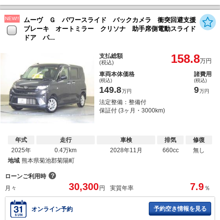
NEW!!
ムーヴ Ｇ パワースライド バックカメラ 衝突回避支援
ブレーキ オートミラー クリソナ 助手席側電動スライド
ドア パ...
158.8
支払総額
万円
(税込)
車両本体価格
諸費用
(税込)
(税込)
149.8
9
万円
万円
法定整備：整備付
保証付 (3ヶ月・3000km)
年式
走行
車検
排気
修復
2025年
0.4万km
2028年11月
660cc
無し
地域
熊本県菊池郡菊陽町
？
ローンご利用時
30,300
7.9
月々
円
実質年率
％
予約空き情報を見る
オンライン予約