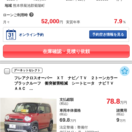
地域
熊本県菊池郡菊陽町
？
ローンご利用時
52,000
7.9
月々
円
実質年率
％
予約空き情報を見る
オンライン予約
在庫確認・見積り依頼
グーネットセレクト
フレアクロスオーバー ＸＴ ナビ／ＴＶ ２トーンカラー
ブラックルーフ 衝突被害軽減 シートヒータ ナビＴＶ
ＡＡＣ ...
78.8
支払総額
万円
(税込)
車両本体価格
諸費用
(税込)
(税込)
69.8
9
万円
万円
法定整備：整備付