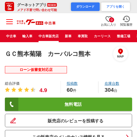
グーネットアプリ
RENEW
ダウンロード
アプリを開く
メアド不要で問い合わせ可能
0
お気に入り
閲覧履歴
中古車
輸入車
中古車販売店
新車
車買取
カーリース
整備工場
ＧＣ熊本菊陽 カーパルコ熊本
MAP
ローン仮審査対応店
総合評価
投稿数
在庫台数
60
304
4.9
件
台
無料電話
販売店のレビューを投稿する