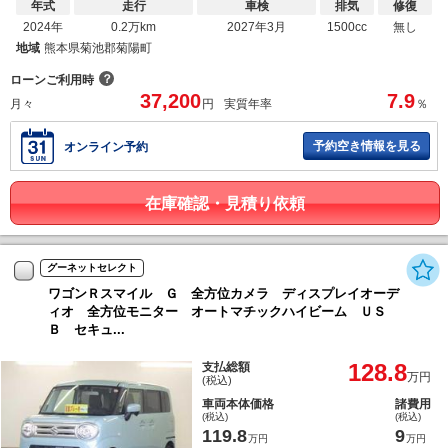
年式
走行
車検
排気
修復
2024年
0.2万km
2027年3月
1500cc
無し
地域
熊本県菊池郡菊陽町
？
ローンご利用時
37,200
7.9
月々
円
実質年率
％
予約空き情報を見る
オンライン予約
在庫確認・見積り依頼
グーネットセレクト
ワゴンＲスマイル Ｇ 全方位カメラ ディスプレイオーデ
ィオ 全方位モニター オートマチックハイビーム ＵＳ
Ｂ セキュ...
128.8
支払総額
万円
(税込)
車両本体価格
諸費用
(税込)
(税込)
119.8
9
万円
万円