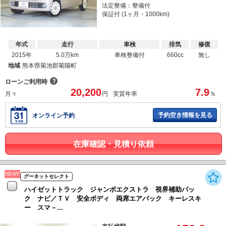
法定整備：整備付
保証付 (1ヶ月・1000km)
年式
走行
車検
排気
修復
2015年
5.0万km
車検整備付
660cc
無し
地域
熊本県菊池郡菊陽町
？
ローンご利用時
20,200
7.9
月々
円
実質年率
％
予約空き情報を見る
オンライン予約
在庫確認・見積り依頼
NEW!!
グーネットセレクト
ハイゼットトラック ジャンボエクストラ 視界補助パッ
ク ナビ／ＴＶ 安全ボディ 両席エアバック キーレスキ
ー スマ－...