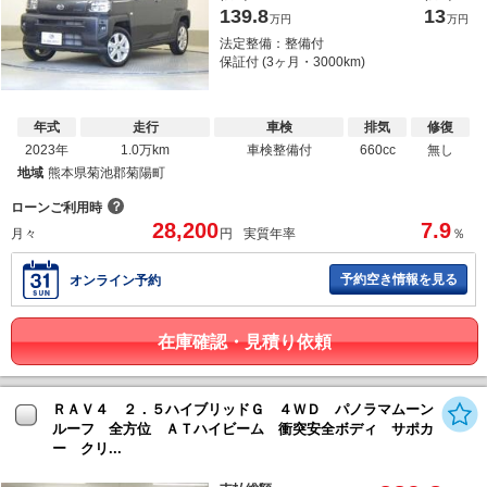
139.8
13
万円
万円
法定整備：整備付
保証付 (3ヶ月・3000km)
年式
走行
車検
排気
修復
2023年
1.0万km
車検整備付
660cc
無し
地域
熊本県菊池郡菊陽町
？
ローンご利用時
28,200
7.9
月々
円
実質年率
％
予約空き情報を見る
オンライン予約
在庫確認・見積り依頼
ＲＡＶ４ ２．５ハイブリッドＧ ４ＷＤ パノラマムーン
ルーフ 全方位 ＡＴハイビーム 衝突安全ボディ サポカ
ー クリ...