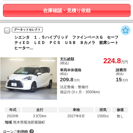
在庫確認・見積り依頼
グーネットセレクト
シエンタ １．５ハイブリッド ファインベースＧ セーフ
ティＥＤ ＬＥＤ ＰＣＳ ＵＳＢ Ｂカメラ 前席シート
ヒーター...
224.8
支払総額
万円
(税込)
車両本体価格
諸費用
(税込)
(税込)
209.8
15
万円
万円
法定整備：整備付
保証付 (3ヶ月・3000km)
年式
走行
車検
排気
修復
2020年
3.9万km
2027年8月
1500cc
無し
地域
熊本県菊池郡菊陽町
？
ローンご利用時