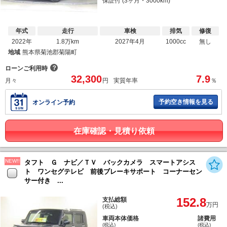
保証付 (3ヶ月・3000km)
年式
走行
車検
排気
修復
2022年
1.8万km
2027年4月
1000cc
無し
地域
熊本県菊池郡菊陽町
？
ローンご利用時
32,300
7.9
月々
円
実質年率
％
予約空き情報を見る
オンライン予約
在庫確認・見積り依頼
NEW!!
タフト Ｇ ナビ／ＴＶ バックカメラ スマートアシス
ト ワンセグテレビ 前後ブレーキサポート コーナーセン
サー付き ...
152.8
支払総額
万円
(税込)
車両本体価格
諸費用
(税込)
(税込)