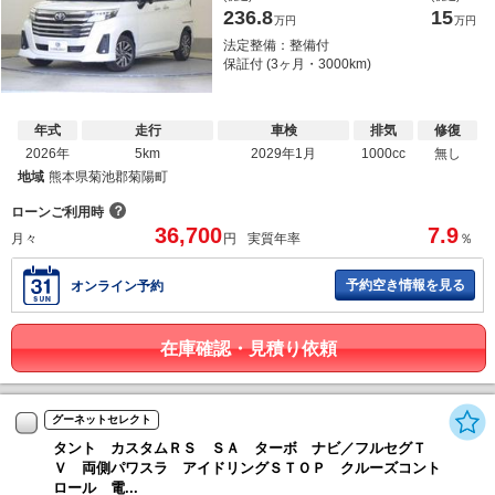
236.8
15
万円
万円
法定整備：整備付
保証付 (3ヶ月・3000km)
年式
走行
車検
排気
修復
2026年
5km
2029年1月
1000cc
無し
地域
熊本県菊池郡菊陽町
？
ローンご利用時
36,700
7.9
月々
円
実質年率
％
予約空き情報を見る
オンライン予約
在庫確認・見積り依頼
グーネットセレクト
タント カスタムＲＳ ＳＡ ターボ ナビ／フルセグＴ
Ｖ 両側パワスラ アイドリングＳＴＯＰ クルーズコント
ロール 電...