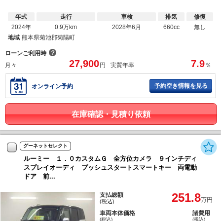
年式
走行
車検
排気
修復
2024年
0.9万km
2028年6月
660cc
無し
地域
熊本県菊池郡菊陽町
？
ローンご利用時
27,900
7.9
月々
円
実質年率
％
予約空き情報を見る
オンライン予約
在庫確認・見積り依頼
グーネットセレクト
ルーミー １．０カスタムＧ 全方位カメラ ９インチディ
スプレイオーディ プッシュスタートスマートキー 両電動
ドア 前...
251.8
支払総額
万円
(税込)
車両本体価格
諸費用
(税込)
(税込)