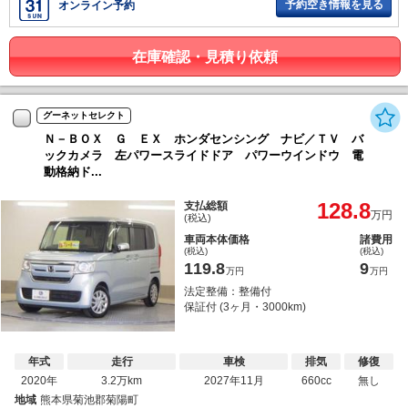
予約空き情報を見る
オンライン予約
在庫確認・見積り依頼
グーネットセレクト
Ｎ－ＢＯＸ Ｇ ＥＸ ホンダセンシング ナビ／ＴＶ バ
ックカメラ 左パワースライドドア パワーウインドウ 電
動格納ド...
128.8
支払総額
万円
(税込)
車両本体価格
諸費用
(税込)
(税込)
119.8
9
万円
万円
法定整備：整備付
保証付 (3ヶ月・3000km)
年式
走行
車検
排気
修復
2020年
3.2万km
2027年11月
660cc
無し
地域
熊本県菊池郡菊陽町