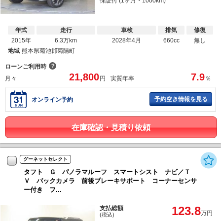
保証付 (1ヶ月・1000km)
年式
走行
車検
排気
修復
2015年
6.3万km
2028年4月
660cc
無し
地域
熊本県菊池郡菊陽町
？
ローンご利用時
21,800
7.9
月々
円
実質年率
％
予約空き情報を見る
オンライン予約
在庫確認・見積り依頼
グーネットセレクト
タフト Ｇ パノラマルーフ スマートシスト ナビ／Ｔ
Ｖ バックカメラ 前後ブレーキサポート コーナーセンサ
ー付き フ...
123.8
支払総額
万円
(税込)