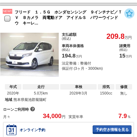
NEW!!
フリード １．５Ｇ ホンダセンシング ９インチナビ／Ｔ
Ｖ Ｂカメラ 両電動ドア アイドルＳ パワーウインド
ウ キーレ...
209.8
支払総額
万円
(税込)
車両本体価格
諸費用
(税込)
(税込)
194.8
15
万円
万円
法定整備：整備付
保証付 (3ヶ月・3000km)
年式
走行
車検
排気
修復
2020年
5.0万km
2028年3月
1500cc
無し
地域
熊本県菊池郡菊陽町
？
ローンご利用時
34,000
7.9
月々
円
実質年率
％
予約空き情報を見る
オンライン予約