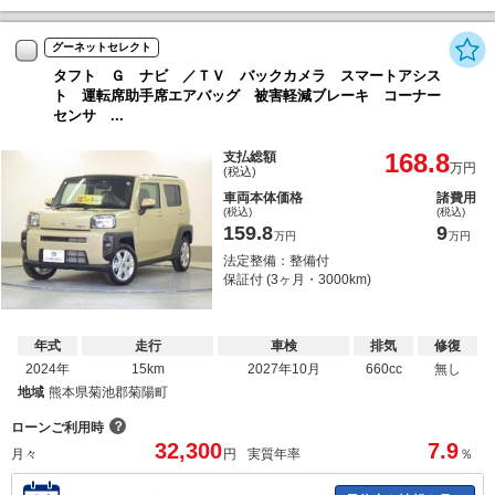
グーネットセレクト
タフト Ｇ ナビ ／ＴＶ バックカメラ スマートアシス
ト 運転席助手席エアバッグ 被害軽減ブレーキ コーナー
センサ ...
168.8
支払総額
万円
(税込)
車両本体価格
諸費用
(税込)
(税込)
159.8
9
万円
万円
法定整備：整備付
保証付 (3ヶ月・3000km)
年式
走行
車検
排気
修復
2024年
15km
2027年10月
660cc
無し
地域
熊本県菊池郡菊陽町
？
ローンご利用時
32,300
7.9
月々
円
実質年率
％