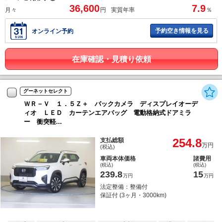
36,600
7.9
月々
円
実質年率
％
予約空き情報を見る
オンライン予約
在庫確認・見積り依頼
グーネットセレクト
ＷＲ－Ｖ １．５Ｚ＋ バックカメラ ディスプレイオーデ
ィオ ＬＥＤ カーテンエアバッグ 電動格納式ドアミラ
ー 衝突軽...
254.8
支払総額
万円
(税込)
車両本体価格
諸費用
(税込)
(税込)
239.8
15
万円
万円
法定整備：整備付
保証付 (3ヶ月・3000km)