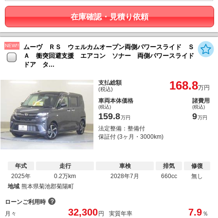
在庫確認・見積り依頼
NEW!!
ムーヴ ＲＳ ウェルカムオープン両側パワースライド Ｓ
Ａ 衝突回避支援 エアコン ソナー 両側パワースライド
ドア タ...
168.8
支払総額
万円
(税込)
車両本体価格
諸費用
(税込)
(税込)
159.8
9
万円
万円
法定整備：整備付
保証付 (3ヶ月・3000km)
年式
走行
車検
排気
修復
2025年
0.2万km
2028年7月
660cc
無し
地域
熊本県菊池郡菊陽町
？
ローンご利用時
32,300
7.9
月々
円
実質年率
％