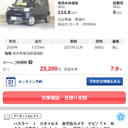
車両本体価格
諸費用
(税込)
(税込)
114.8
9
万円
万円
法定整備：整備付
保証付 (3ヶ月・3000km)
年式
走行
車検
排気
修復
2020年
5.3万km
2027年11月
660cc
無し
地域
熊本県菊池郡菊陽町
？
ローンご利用時
23,200
7.9
月々
円
実質年率
％
予約空き情報を見る
オンライン予約
在庫確認・見積り依頼
グーネットセレクト
ハスラー Ｊ スタイル３ 全方位カメラ ナビ／ＴＶ Ｍ