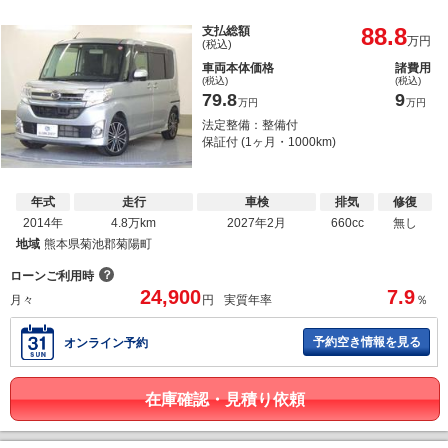
88.8
支払総額
万円
(税込)
車両本体価格
諸費用
(税込)
(税込)
79.8
9
万円
万円
法定整備：整備付
保証付 (1ヶ月・1000km)
年式
走行
車検
排気
修復
2014年
4.8万km
2027年2月
660cc
無し
地域
熊本県菊池郡菊陽町
？
ローンご利用時
24,900
7.9
月々
円
実質年率
％
予約空き情報を見る
オンライン予約
在庫確認・見積り依頼