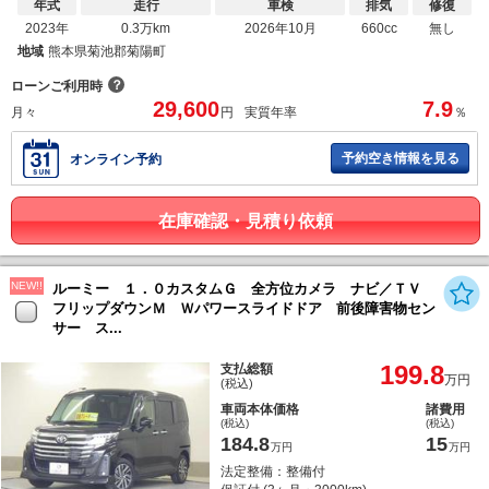
年式
走行
車検
排気
修復
2023年
0.3万km
2026年10月
660cc
無し
地域
熊本県菊池郡菊陽町
？
ローンご利用時
29,600
7.9
月々
円
実質年率
％
予約空き情報を見る
オンライン予約
在庫確認・見積り依頼
NEW!!
ルーミー １．０カスタムＧ 全方位カメラ ナビ／ＴＶ
フリップダウンＭ Ｗパワースライドドア 前後障害物セン
サー ス...
199.8
支払総額
万円
(税込)
車両本体価格
諸費用
(税込)
(税込)
184.8
15
万円
万円
法定整備：整備付