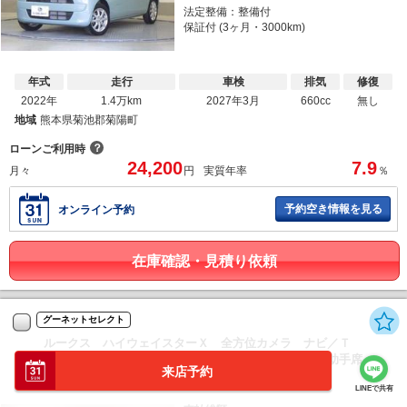
法定整備：整備付
保証付 (3ヶ月・3000km)
年式
走行
車検
排気
修復
2022年
1.4万km
2027年3月
660cc
無し
地域
熊本県菊池郡菊陽町
？
ローンご利用時
24,200
7.9
月々
円
実質年率
％
予約空き情報を見る
オンライン予約
在庫確認・見積り依頼
グーネットセレクト
ルークス ハイウェイスターＸ 全方位カメラ ナビ／Ｔ
Ｖ アイスト 衝突被害軽減ブレ－キ 電動ミラー 助手席
来店予約
側オートス...
LINEで共有