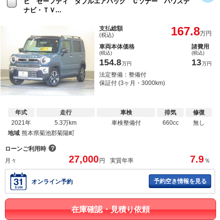
ビ セーフティ ダブルエアバッグ Ｃソナー パワステ
ナビ・ＴＶ...
167.8
支払総額
万円
(税込)
車両本体価格
諸費用
(税込)
(税込)
154.8
13
万円
万円
法定整備：整備付
保証付 (3ヶ月・3000km)
年式
走行
車検
排気
修復
2021年
5.3万km
車検整備付
660cc
無し
地域
熊本県菊池郡菊陽町
？
ローンご利用時
27,000
7.9
月々
円
実質年率
％
予約空き情報を見る
オンライン予約
在庫確認・見積り依頼