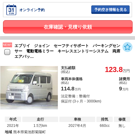
予約空き情報を見る
オンライン予約
在庫確認・見積り依頼
NEW!!
エブリイ ジョイン セーフティサポート パーキングセン
サー 電動電格ミラー キーレスエントリーシステム 両席
エアバッ...
123.8
支払総額
万円
(税込)
車両本体価格
諸費用
(税込)
(税込)
114.8
9
万円
万円
法定整備：整備付
保証付 (3ヶ月・3000km)
年式
走行
車検
排気
修復
2021年
1.5万km
2027年4月
660cc
無し
地域
熊本県菊池郡菊陽町