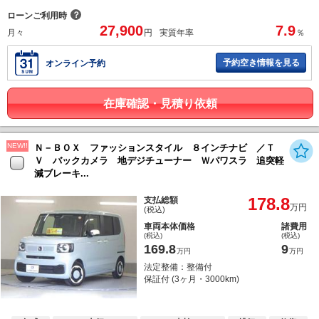
？
ローンご利用時
27,900
7.9
月々
円
実質年率
％
予約空き情報を見る
オンライン予約
在庫確認・見積り依頼
NEW!!
Ｎ－ＢＯＸ ファッションスタイル ８インチナビ ／Ｔ
Ｖ バックカメラ 地デジチューナー Ｗパワスラ 追突軽
減ブレーキ...
178.8
支払総額
万円
(税込)
車両本体価格
諸費用
(税込)
(税込)
169.8
9
万円
万円
法定整備：整備付
保証付 (3ヶ月・3000km)