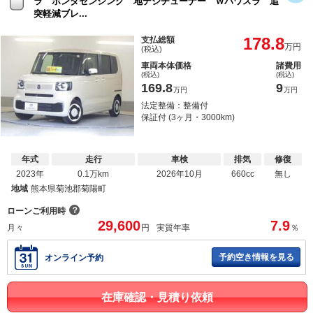
ラ ホンダセンシング 地デジチューナー Ｗパワスラ 追
突軽減ブレ...
178.8
支払総額
万円
(税込)
車両本体価格
諸費用
(税込)
(税込)
169.8
9
万円
万円
法定整備：整備付
保証付 (3ヶ月・3000km)
年式
走行
車検
排気
修復
2023年
0.1万km
2026年10月
660cc
無し
地域
熊本県菊池郡菊陽町
？
ローンご利用時
29,600
7.9
月々
円
実質年率
％
予約空き情報を見る
オンライン予約
在庫確認・見積り依頼