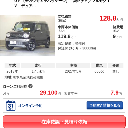
ＯＰ（全方位カメラパッケージ） 純正ナビ／フルセグＴ
Ｖ デュア...
128.8
支払総額
万円
(税込)
車両本体価格
諸費用
(税込)
(税込)
119.8
9
万円
万円
法定整備：整備付
保証付 (3ヶ月・3000km)
年式
走行
車検
排気
修復
2018年
1.4万km
2027年5月
660cc
無し
地域
熊本県菊池郡菊陽町
？
ローンご利用時
29,100
7.9
月々
円
実質年率
％
予約空き情報を見る
オンライン予約
在庫確認・見積り依頼