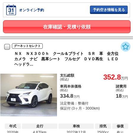
予約空き情報を見る
オンライン予約
在庫確認・見積り依頼
グーネットセレクト
ＮＸ ＮＸ３００ｈ クール＆ブライト ＳＲ 革 全方位
カメラ ナビ 黒革シート フルセグ ＤＶＤ再生 ＬＥＤ
ヘッドラ...
352.8
支払総額
万円
(税込)
車両本体価格
諸費用
(税込)
(税込)
334.8
18
万円
万円
法定整備：整備付
保証付 (3ヶ月・3000km)
年式
走行
車検
排気
修復
2020年
4.8万km
2027年12月
2500cc
有り