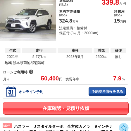
339.8
支払総額
万円
(税込)
車両本体価格
諸費用
(税込)
(税込)
324.8
15
万円
万円
法定整備：整備付
保証付 (3ヶ月・3000km)
年式
走行
車検
排気
修復
2021年
5.4万km
2028年8月
2500cc
無し
地域
熊本県菊池郡菊陽町
？
ローンご利用時
50,400
7.9
月々
円
実質年率
％
予約空き情報を見る
オンライン予約
在庫確認・見積り依頼
NEW!!
ハスラー Ｊスタイルターボ 全方位カメラ ９インチナ