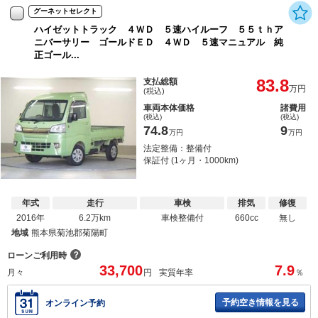
グーネットセレクト
ハイゼットトラック ４ＷＤ ５速ハイルーフ ５５ｔｈア
ニバーサリー ゴールドＥＤ ４ＷＤ ５速マニュアル 純
正ゴール...
83.8
支払総額
万円
(税込)
車両本体価格
諸費用
(税込)
(税込)
74.8
9
万円
万円
法定整備：整備付
保証付 (1ヶ月・1000km)
年式
走行
車検
排気
修復
2016年
6.2万km
車検整備付
660cc
無し
地域
熊本県菊池郡菊陽町
？
ローンご利用時
33,700
7.9
月々
円
実質年率
％
予約空き情報を見る
オンライン予約