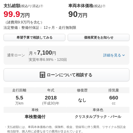
支払総額
車両本体価格
(税込/リ済込)
(税込)
99.9
90
万円
万円
（諸費用9.9万円を含む）
法定整備：
整備付
保証：
12ヶ月・走行無制限
希望予算で相談してみる
価格変更をお知らせ
7,100
月々
円
通常ローン
詳細を見る
実質年率6.99%・120回
ローンについて相談する
走行距離
年式
修復歴
排気量
5.5
2018
660
なし
万km
(平成30)年
cc
車検
車体色
車検整備付
クリスタルブラック・パール
支払総額には、車両本体価格の他、保険料、税金、登録等に伴う費用、リサイクル預託金
相当額等、購入時に必要な全ての費用が含まれています。