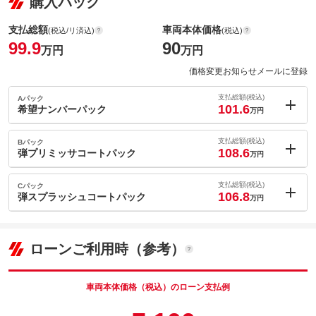
購入パック
支払総額
車両本体価格
(税込/リ済込)
(税込)
99.9
90
万円
万円
価格変更お知らせメールに登録
支払総額(税込)
Aパック
101.6
希望ナンバーパック
万円
内：オプシ
1.7
ョン価格
支払総額(税込)
Bパック
万円
108.6
(税込)
弾プリミッサコートパック
万円
車両本体価
90
万円
内：オプシ
格
8.7
ョン価格
支払総額(税込)
Cパック
万円
106.8
(税込)
弾スプラッシュコートパック
万円
車両本体価
90
万円
内：オプシ
格
パック内容
6.9
ョン価格
万円
(税込)
ローンご利用時（参考）
車両本体価
90
万円
格
パック内容
備考
－
車両本体価格（税込）のローン支払例
パック内容
このパックの見積もり依頼（無料）