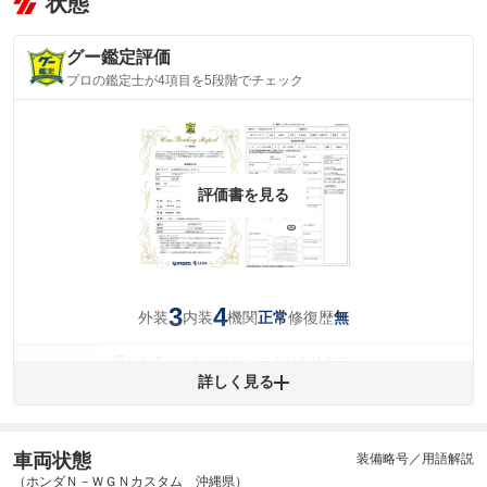
状態
グー鑑定評価
プロの鑑定士が4項目を5段階でチェック
評価書を見る
3
4
外装
内装
機関
修復歴
正常
無
気になるようなキズやヘコミがあります。
外装
詳しく見る
(車両外装)
キズ・へこみについて問い合わせる
内装
気になる汚れ等が、部分的にあります。
(内装状態)
車両状態
装備略号／用語解説
主要機関に不具合はありません。
機関
（ホンダＮ－ＷＧＮカスタム 沖縄県）