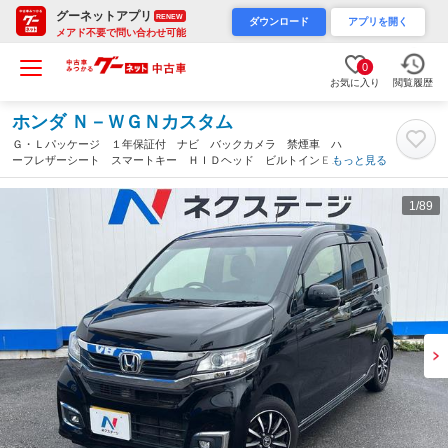
グーネットアプリ
RENEW
ダウンロード
アプリを開く
メアド不要で問い合わせ可能
0
お気に入り
閲覧履歴
ホンダ Ｎ－ＷＧＮカスタム
Ｇ・Ｌパッケージ １年保証付 ナビ バックカメラ 禁煙車 ハ
ーフレザーシート スマートキー ＨＩＤヘッド ビルトインＥＴ
もっと見る
Ｃ クルコン 純正１４インチアルミ オートエアコン Ｂｌｕｅ
ｔｏｏｔｈ ＣＤ ＤＶＤ再生（沖縄県）
1
/89