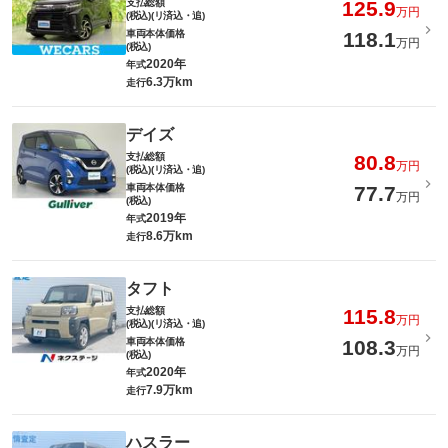
支払総額
125.9
万円
(税込)(リ済込・追)
車両本体価格
118.1
万円
(税込)
2020年
年式
6.3万km
走行
デイズ
支払総額
80.8
万円
(税込)(リ済込・追)
車両本体価格
77.7
万円
(税込)
2019年
年式
8.6万km
走行
タフト
支払総額
115.8
万円
(税込)(リ済込・追)
車両本体価格
108.3
万円
(税込)
2020年
年式
7.9万km
走行
ハスラー