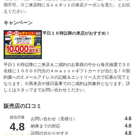
用不可。※ご来店時にＧｏｏネットの来店クーポンを見た、とお伝
えください。
キャンペーン
平日１６時以降の来店がおすすめ！
平日１６時以降にご来店＆ご成約のお客様の中から毎月抽選で３０
名様に１００００円分のＡｍａｚｏｎギフトカードが当たる！※契
約書へのＥメールアドレスの記載＆エントリー入力で応募が完了と
なります。※再来店や後日返事でのご成約は対象外となります。詳
しくはスタッフまでお問い合わせください。
販売店の口コミ
総合評価
4.8
お問い合わせ（見積り）
（5点満点中）
4.8
4.8
納車までの対応
4.8
説明の分かりやすさ