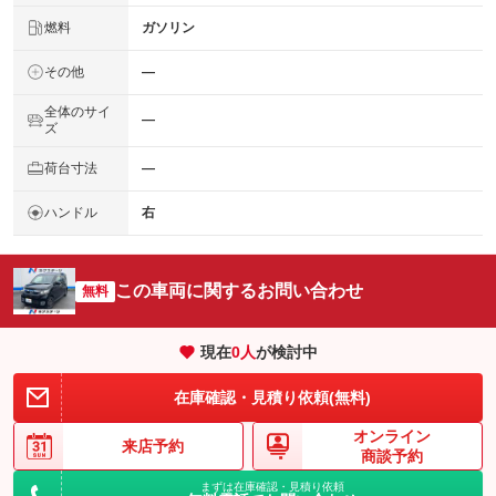
燃料
ガソリン
その他
―
全体のサイ
―
ズ
荷台寸法
―
ハンドル
右
この車両に関するお問い合わせ
無料
現在
0
人
が検討中
在庫確認・見積り依頼(無料)
オンライン
来店予約
商談予約
まずは在庫確認・見積り依頼