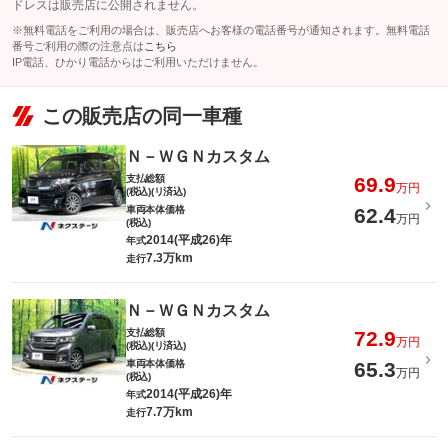
ドレスは販売店に公開されません。
※無料電話をご利用の場合は、販売店へお客様の電話番号が通知されます。無料電話
番号ご利用の際の注意点は
こちら
IP電話、ひかり電話からはご利用いただけません。
この販売店の同一車種
Ｎ－ＷＧＮカスタム
支払総額
69.9
万円
(税込)(リ済込)
車両本体価格
62.4
万円
(税込)
2014(平成26)年
年式
7.3万km
走行
Ｎ－ＷＧＮカスタム
支払総額
72.9
万円
(税込)(リ済込)
車両本体価格
65.3
万円
(税込)
2014(平成26)年
年式
7.7万km
走行