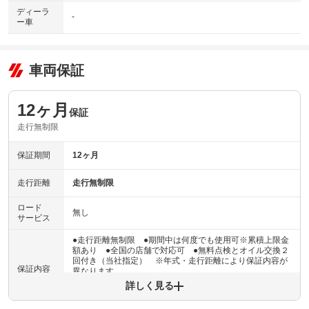
ディーラ
-
ー車
車両保証
12ヶ月
保証
走行無制限
保証期間
12ヶ月
走行距離
走行無制限
ロード
無し
サービス
●走行距離無制限 ●期間中は何度でも使用可※累積上限金
額あり ●全国の店舗で対応可 ●無料点検とオイル交換２
回付き（当社指定） ※年式・走行距離により保証内容が
保証内容
異なります
詳しく見る
保証内容について問い合わせる