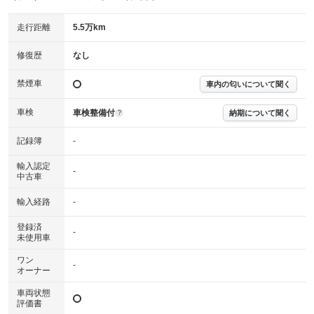
詳細は鑑定書をご確認ください。
修復歴
走行距離
5.5万km
※グー鑑定は保証サービスではございません。購入時は必ず現車をご確認
修復歴
なし
下さい。
※実際にお渡しするコンディションチェックシートにつきましては、形式
禁煙車
車内の匂いについて聞く
および表示項目が異なる場合がございます。
※グー鑑定の評価はあくまでも記載している鑑定日の鑑定結果となりま
車検
車検整備付
す。車両情報等の詳細は各販売店へお問い合わせ下さい。
納期について聞く
?
記録簿
-
輸入認定
-
中古車
輸入経路
-
登録済
-
未使用車
ワン
-
オーナー
車両状態
評価書