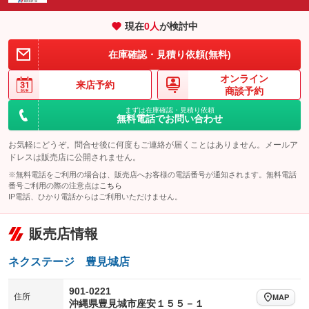
エアサスペンション
ヘッドライトウォッシャー
：装備なし
：装備なし
現在
0
人
が検討中
装備略号／用語解説
在庫確認・見積り依頼(無料)
オンライン
来店予約
商談予約
まずは在庫確認・見積り依頼
無料電話でお問い合わせ
お気軽にどうぞ。問合せ後に何度もご連絡が届くことはありません。メールア
ドレスは販売店に公開されません。
※無料電話をご利用の場合は、販売店へお客様の電話番号が通知されます。無料電話
番号ご利用の際の注意点は
こちら
IP電話、ひかり電話からはご利用いただけません。
販売店情報
ネクステージ 豊見城店
901-0221
住所
MAP
沖縄県豊見城市座安１５５－１