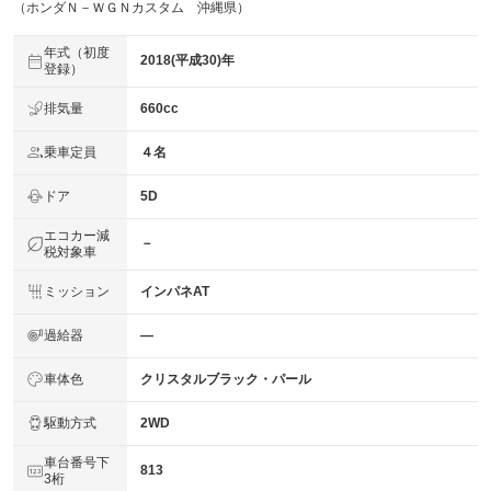
（ホンダＮ－ＷＧＮカスタム 沖縄県）
年式（初度
2018(平成30)年
登録）
排気量
660cc
乗車定員
４名
ドア
5D
エコカー減
－
税対象車
ミッション
インパネAT
過給器
―
車体色
クリスタルブラック・パール
駆動方式
2WD
車台番号下
813
3桁