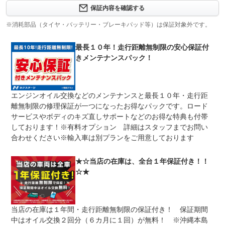
安心のアフター保証は消耗品をはじめ、購入時に付属のナ
保証内容を確認する
保証項目
ビ等の電装品にも対応。最長３年までお選びいただけます
（有償）※お車により加入条件、保証内容が異なります。
※消耗部品（タイヤ・バッテリー・ブレーキパッド等）は保証対象外です。
修理回数
無制限
最長１０年！走行距離無制限の安心保証付
きメンテナンスパック！
車両本体価格
期間中は何度でも修理可能！修理金額は車両本体価格の１
上限金額
００％までしっかり保証します。車両本体価格５０万円以
下の場合は５０万円まで保証します。
エンジンオイル交換などのメンテナンスと最長１０年・走行距
無し
離無制限の修理保証が一つになったお得なパックです。ロード
免責金
保証修理の対象となる場合は、お客様の費用負担は一切ご
ざいません。
サービスやボディのキズ直しサポートなどのお得な特典も付帯
しております！※有料オプション 詳細はスタッフまでお問い
全国のネクステージで受付可能！ご遠方でネクステージに
保証修理
持ち込めないお客様も保証修理はお受け頂けます。詳細
合わせください※輸入車は別プランをご用意しております
受付先
は、スタッフまでお気軽にお尋ねください。
整備付 法定12ヶ月または法定24ヶ月点検整備付
★☆当店の在庫は、全台１年保証付き！！
法定整備
※車検なし・車検整備付の場合は法定24ヶ月点検整備付
☆★
※商用車は6ヶ月または12ヶ月点検整備付
１．契約後～納車までに法定点検を実施致します。 ２．
法定整備
支払総額に整備代金を含んでおります。 ３．点検記録簿
について
が発行されます。
当店の在庫は１年間・走行距離無制限の保証付き！ 保証期間
中はオイル交換２回分（６カ月に１回）が無料！ ※沖縄本島