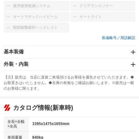
衝突被害軽減システム
クリアランスソナー
：装備なし
：装備なし
オートマチックハイビーム
オートライト
：装備なし
：装備なし
頸部衝撃緩和ヘッドレスト
：装備なし
装備略号／用語解説
基本装備
エアバッグ：運転席/助手席
外装・内装
：装備あり
スライドドア
カーナビ：SDナビ
：装備なし
：装備あり
【注】販売は、当店に直接ご来場頂けるお客様を優先させていただきます。◆
お取置きはいたしません。◆在庫の有無をご確認お願いします。※販売は一般
サンルーフ
ABS
TV：フルセグ
：装備なし
：装備あり
：装備あり
のお客様に限ります。
エアコン
Wエアコン
オーディオ：CDまたはCDチェンジャー／ミュージックサーバー
：装備あり
：装備なし
：装備あり
リフトアップ
パワーステアリング
カタログ情報(新車時)
ビジュアル：-／DVD再生
：装備なし
：装備あり
：装備あり
ダウンヒルアシストコントロール
アルミホイール：14インチ
：装備なし
：装備あり
全長×全幅
3395x1475x1655mm
×全高
パワーウィンドウ
盗難防止システム
革シート
ハーフレザーシート
：装備あり
：装備あり
：装備なし
：装備あり
車両重量
840kg
アイドリングストップ
ドライブレコーダー