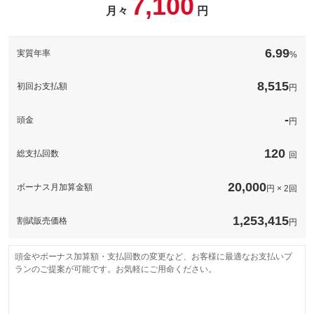
7,100
備考
－
月々
円
このパックの見積もり依頼（無料）
備考
－
6.99
実質年率
%
このパックの見積もり依頼（無料）
8,515
初回お支払額
円
-
頭金
円
120
総支払回数
回
20,000
ボーナス月加算金額
円 × 2回
1,253,415
割賦販売価格
円
頭金やボーナス加算額・支払回数の変更など、お客様に最適なお支払いプ
ランのご提案が可能です。お気軽にご用命ください。