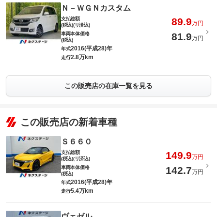
Ｎ－ＷＧＮカスタム
支払総額
89.9
万円
(税込)(リ済込)
車両本体価格
81.9
万円
(税込)
2016(平成28)年
年式
2.8万km
走行
この販売店の在庫一覧を見る
この販売店の新着車種
Ｓ６６０
支払総額
149.9
万円
(税込)(リ済込)
車両本体価格
142.7
万円
(税込)
2016(平成28)年
年式
5.4万km
走行
ヴェゼル