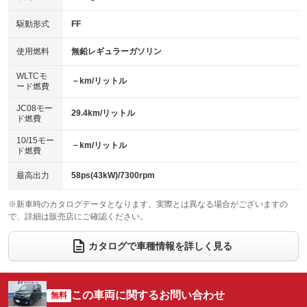
キーレス
LEDヘッドランプ
：装備あり
：装備なし
：装備あり
：装備なし
USB入力端子
Bluetooth接続
駆動形式
FF
HID(キセノンライト)
ポータブルナビ
：装備あり
：装備あり
：装備あり
：装備なし
100V電源
クリーンディーゼル
バックカメラ
ETC
使用燃料
無鉛レギュラーガソリン
：装備なし
：装備なし
：装備あり
：装備あり
センターデフロック
エアロ
スマートキー
：装備なし
WLTCモ
：装備なし
：装備あり
－km/リットル
ード燃費
レンタカーアップ
展示・試乗車
ローダウン
ランフラットタイヤ
：装備なし
：装備なし
：装備なし
：装備なし
JC08モー
29.4km/リットル
ド燃費
電動格納ミラー
パワーシート
3列シート
：装備あり
：装備なし
：装備なし
10/15モー
装備略号／用語解説
－km/リットル
ベンチシート
フルフラットシート
ド燃費
：装備あり
：装備なし
チップアップシート
オットマン
：装備なし
：装備なし
最高出力
58ps(43kW)/7300rpm
電動格納サードシート
シートヒーター
：装備なし
：装備なし
※新車時のカタログデータとなります。実際とは異なる場合がございますの
で、詳細は販売店にご確認ください。
ウォークスルー
後席モニター
：装備なし
：装備なし
電動リアゲート
フロントカメラ
カタログで車種情報を詳しく見る
：装備なし
：装備なし
シートエアコン
全周囲カメラ
：装備なし
：装備なし
サイドカメラ
ルーフレール
この車両に関するお問い合わせ
：装備なし
無料
：装備なし