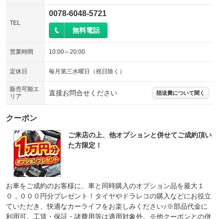
0078-6048-5721
TEL
無料電話
営業時間
10:00～20:00
定休日
毎月第三水曜日（祝日除く）
販売可能エ
直接お問合せください
陸送費について聞く
リア
クーポン
ご来店の上、他オプションと併せてご成約頂い
た方限定！
お車をご成約のお客様に、車と同時購入のオプション品を最大１
０，０００円分プレゼント！タイヤやドラレコの購入などにお役立
ていただき、快適なカーライフをお楽しみください♪※部品代金に
利用可。工賃・保証・諸費用等は適用対象外。※他クーポンとの併