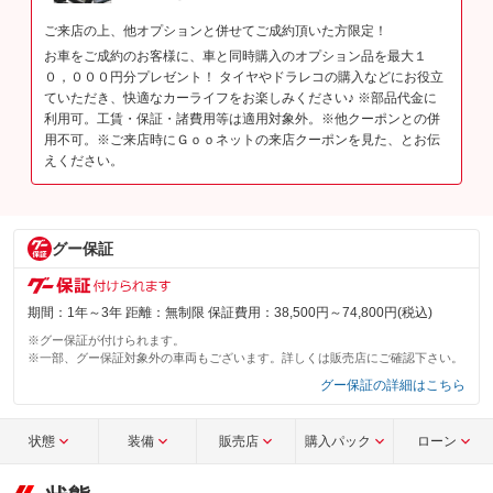
ご来店の上、他オプションと併せてご成約頂いた方限定！
お車をご成約のお客様に、車と同時購入のオプション品を最大１
０，０００円分プレゼント！ タイヤやドラレコの購入などにお役立
ていただき、快適なカーライフをお楽しみください♪ ※部品代金に
利用可。工賃・保証・諸費用等は適用対象外。※他クーポンとの併
用不可。※ご来店時にＧｏｏネットの来店クーポンを見た、とお伝
えください。
グー保証
期間：1年～3年 距離：無制限 保証費用：38,500円～74,800円(税込)
※グー保証が付けられます。
※一部、グー保証対象外の車両もございます。詳しくは販売店にご確認下さい。
グー保証の詳細はこちら
状態
装備
販売店
購入パック
ローン