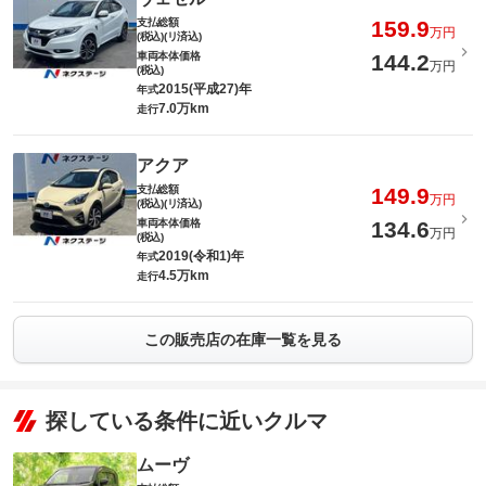
支払総額
159.9
万円
(税込)(リ済込)
車両本体価格
144.2
万円
(税込)
2015(平成27)年
年式
7.0万km
走行
アクア
支払総額
149.9
万円
(税込)(リ済込)
車両本体価格
134.6
万円
(税込)
2019(令和1)年
年式
4.5万km
走行
この販売店の在庫一覧を見る
探している条件に近いクルマ
ムーヴ