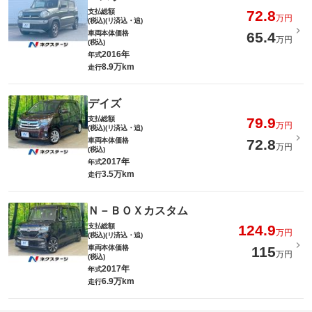
支払総額
72.8
万円
(税込)(リ済込・追)
車両本体価格
65.4
万円
(税込)
2016年
年式
8.9万km
走行
デイズ
支払総額
79.9
万円
(税込)(リ済込・追)
車両本体価格
72.8
万円
(税込)
2017年
年式
3.5万km
走行
Ｎ－ＢＯＸカスタム
支払総額
124.9
万円
(税込)(リ済込・追)
車両本体価格
115
万円
(税込)
2017年
年式
6.9万km
走行