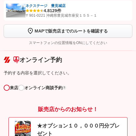
ネクステージ 豊見城店
4.8
129件
【STEP1】
認証画面でグーネットを友だち追加してから「許可する」ボタンを押
〒901-0221 沖縄県豊見城市座安１５５－１
します
MAPで販売店までのルートを確認する
【STEP2】
トーク画面で
ボタンをタップして問い合わせを
完了してください。
スマートフォンの位置情報をONにしてください
こちら
オンライン予約
予約する内容を選択してください。
来店
オンライン商談予約
?
販売店からのお知らせ！
★オプション１０，０００円分プレ
ゼント