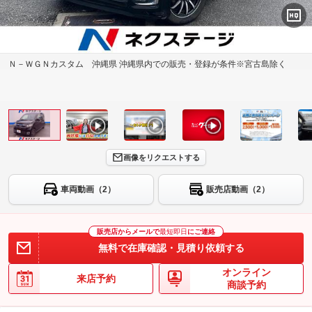
Ｎ－ＷＧＮカスタム 沖縄県 沖縄県内での販売・登録が条件※宮古島除く
画像をリクエストする
車両動画（2）
販売店動画（2）
販売店からメールで
最短即日
にご連絡
無料で在庫確認・見積り依頼する
オンライン
来店予約
商談予約