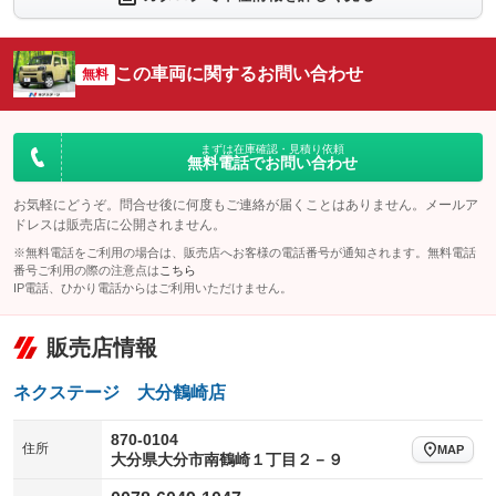
シートエアコン
全周囲カメラ
：装備なし
：装備なし
サイドカメラ
ルーフレール
この車両に関するお問い合わせ
：装備なし
無料
：装備あり
エアサスペンション
ヘッドライトウォッシャー
：装備なし
：装備なし
装備略号／用語解説
まずは在庫確認・見積り依頼
無料電話でお問い合わせ
お気軽にどうぞ。問合せ後に何度もご連絡が届くことはありません。メールア
ドレスは販売店に公開されません。
※無料電話をご利用の場合は、販売店へお客様の電話番号が通知されます。無料電話
番号ご利用の際の注意点は
こちら
IP電話、ひかり電話からはご利用いただけません。
販売店情報
ネクステージ 大分鶴崎店
870-0104
住所
MAP
大分県大分市南鶴崎１丁目２－９