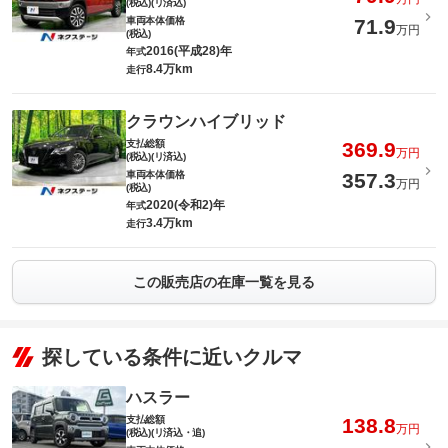
(税込)(リ済込)
車両本体価格
71.9
万円
(税込)
2016(平成28)年
年式
8.4万km
走行
クラウンハイブリッド
支払総額
369.9
万円
(税込)(リ済込)
車両本体価格
357.3
万円
(税込)
2020(令和2)年
年式
3.4万km
走行
この販売店の在庫一覧を見る
探している条件に近いクルマ
ハスラー
支払総額
138.8
万円
(税込)(リ済込・追)