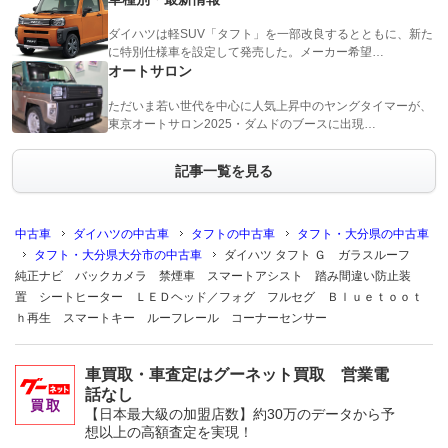
ダイハツは軽SUV「タフト」を一部改良するとともに、新た
に特別仕様車を設定して発売した。メーカー希望…
オートサロン
ただいま若い世代を中心に人気上昇中のヤングタイマーが、
東京オートサロン2025・ダムドのブースに出現…
記事一覧を見る
中古車
ダイハツの中古車
タフトの中古車
タフト・大分県の中古車
タフト・大分県大分市の中古車
ダイハツ タフト Ｇ ガラスルーフ
純正ナビ バックカメラ 禁煙車 スマートアシスト 踏み間違い防止装
置 シートヒーター ＬＥＤヘッド／フォグ フルセグ Ｂｌｕｅｔｏｏｔ
ｈ再生 スマートキー ルーフレール コーナーセンサー
車買取・車査定はグーネット買取 営業電
話なし
【日本最大級の加盟店数】約30万のデータから予
想以上の高額査定を実現！