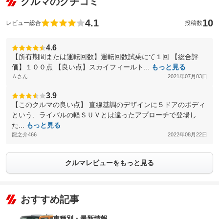
クルマのクチコミ
4.1
10
レビュー総合
投稿数
4.6
【所有期間または運転回数】運転回数試乗にて１回 【総合評
価】１００点 【良い点】スカイフィールト...
もっと見る
Ａさん
2021年07月03日
3.9
【このクルマの良い点】 直線基調のデザインに５ドアのボディ
という、ライバルの軽ＳＵＶとは違ったアプローチで登場し
た...
もっと見る
龍之介466
2022年08月22日
クルマレビューをもっと見る
おすすめ記事
車種別・最新情報