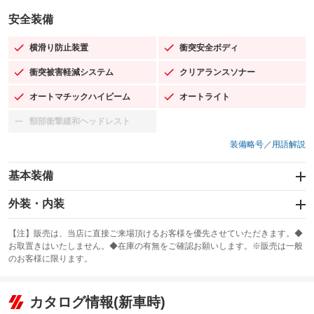
安全装備
横滑り防止装置
衝突安全ボディ
：装備あり
：装備あり
衝突被害軽減システム
クリアランスソナー
：装備あり
：装備あり
オートマチックハイビーム
オートライト
：装備あり
：装備あり
頸部衝撃緩和ヘッドレスト
：装備なし
装備略号／用語解説
基本装備
エアバッグ：運転席/助手席/サイド
外装・内装
：装備あり
スライドドア
カーナビ：SDナビ
：装備なし
：装備あり
【注】販売は、当店に直接ご来場頂けるお客様を優先させていただきます。◆
お取置きはいたしません。◆在庫の有無をご確認お願いします。※販売は一般
サンルーフ
ABS
TV：フルセグ
：装備なし
：装備あり
：装備あり
のお客様に限ります。
エアコン
Wエアコン
オーディオ：ミュージックプレイヤー接続可／ミュージックサーバー
：装備あり
：装備なし
：装備あり
リフトアップ
パワーステアリング
カタログ情報(新車時)
ビジュアル：-／DVD再生
：装備なし
：装備あり
：装備あり