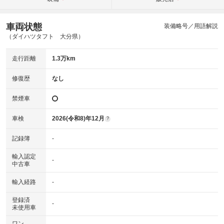
車両状態
装備略号／用語解説
（ダイハツタフト 大分県）
走行距離
1.3万km
修復歴
なし
禁煙車
車検
2026(令和8)年12月
?
記録簿
-
輸入認定
-
中古車
輸入経路
-
登録済
-
未使用車
ワン