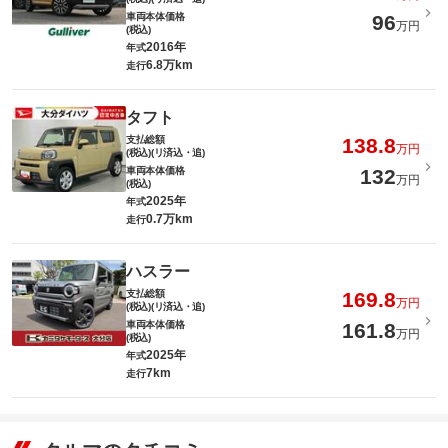
車両本体価格
96
万円
(税込)
2016年
年式
6.8万km
走行
タフト
支払総額
138.8
万円
(税込)(リ済込・追)
車両本体価格
132
万円
(税込)
2025年
年式
0.7万km
走行
ハスラー
支払総額
169.8
万円
(税込)(リ済込・追)
車両本体価格
161.8
万円
(税込)
2025年
年式
7km
走行