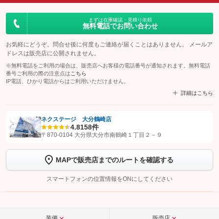
まずは在庫確認・見積り依頼
無料電話でお問い合わせ
お気軽にどうぞ。問合せ後に何度もご連絡が届くことはありません。 メールア
ドレスは販売店に公開されません。
※無料電話をご利用の場合は、販売店へお客様の電話番号が通知されます。無料電話
番号ご利用の際の注意点は
こちら
IP電話、ひかり電話からはご利用いただけません。
詳細はこちら
ネクステージ 大分鶴崎店
4.8
158件
【STEP1】
認証画面でグーネットを友だち追加してから「許可する」ボタンを押
〒870-0104 大分県大分市南鶴崎１丁目２－９
します
MAPで販売店までのルートを確認する
【STEP2】
トーク画面で
ボタンをタップして問い合わせを
完了してください。
スマートフォンの位置情報をONにしてください
こちら
装備
販売店