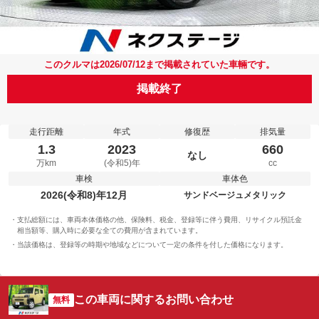
このクルマは2026/07/12まで掲載されていた車輛です。
掲載終了
走行距離
年式
修復歴
排気量
1.3
2023
660
なし
万km
(令和5)年
cc
車検
車体色
2026(令和8)年12月
サンドベージュメタリック
支払総額には、車両本体価格の他、保険料、税金、登録等に伴う費用、リサイクル預託金
相当額等、購入時に必要な全ての費用が含まれています。
当該価格は、登録等の時期や地域などについて一定の条件を付した価格になります。
この車両に関するお問い合わせ
無料