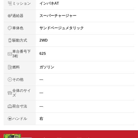
ミッション
インパネAT
過給器
スーパーチャージャー
車体色
サンドベージュメタリック
駆動方式
2WD
車台番号下
625
3桁
燃料
ガソリン
その他
―
全体のサイ
―
ズ
荷台寸法
―
ハンドル
右