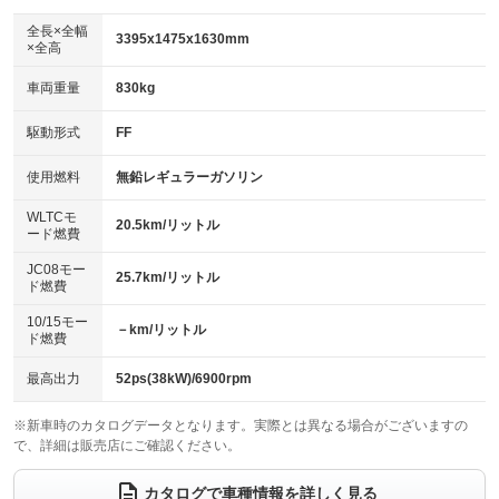
ダウンヒルアシストコントロール
アルミホイール：15インチ
：装備なし
：装備あり
全長×全幅
3395x1475x1630mm
×全高
パワーウィンドウ
盗難防止システム
革シート
ハーフレザーシート
：装備あり
：装備あり
：装備なし
：装備なし
車両重量
830kg
アイドリングストップ
ドライブレコーダー
キーレス
LEDヘッドランプ
：装備なし
：装備なし
：装備あり
：装備あり
USB入力端子
Bluetooth接続
駆動形式
FF
HID(キセノンライト)
ポータブルナビ
：装備あり
：装備あり
：装備なし
：装備なし
100V電源
クリーンディーゼル
バックカメラ
ETC
使用燃料
無鉛レギュラーガソリン
：装備なし
：装備なし
：装備あり
：装備なし
センターデフロック
エアロ
スマートキー
：装備なし
WLTCモ
：装備なし
：装備あり
20.5km/リットル
ード燃費
レンタカーアップ
展示・試乗車
ローダウン
ランフラットタイヤ
：装備なし
：装備なし
：装備なし
：装備なし
JC08モー
25.7km/リットル
ド燃費
電動格納ミラー
パワーシート
3列シート
：装備あり
：装備なし
：装備なし
10/15モー
装備略号／用語解説
－km/リットル
ベンチシート
フルフラットシート
ド燃費
：装備なし
：装備なし
チップアップシート
オットマン
：装備なし
：装備なし
最高出力
52ps(38kW)/6900rpm
電動格納サードシート
シートヒーター
：装備なし
：装備あり
※新車時のカタログデータとなります。実際とは異なる場合がございますの
で、詳細は販売店にご確認ください。
ウォークスルー
後席モニター
：装備なし
：装備なし
電動リアゲート
フロントカメラ
カタログで車種情報を詳しく見る
：装備なし
：装備なし