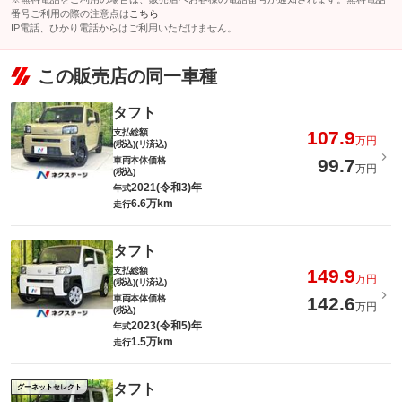
番号ご利用の際の注意点は
こちら
IP電話、ひかり電話からはご利用いただけません。
この販売店の同一車種
タフト
支払総額
107.9
万円
(税込)(リ済込)
車両本体価格
99.7
万円
(税込)
2021(令和3)年
年式
6.6万km
走行
タフト
支払総額
149.9
万円
(税込)(リ済込)
車両本体価格
142.6
万円
(税込)
2023(令和5)年
年式
1.5万km
走行
タフト
グーネットセレクト