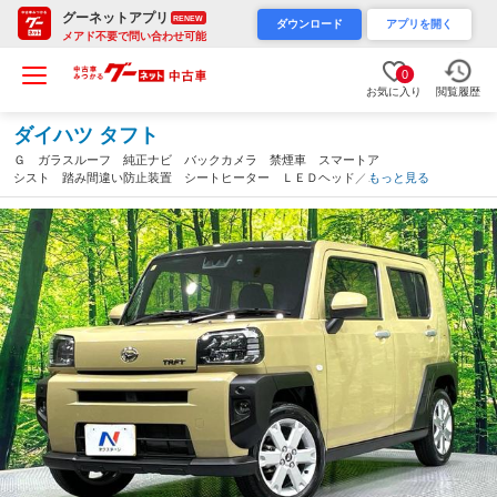
グーネットアプリ
RENEW
ダウンロード
アプリを開く
メアド不要で問い合わせ可能
0
お気に入り
閲覧履歴
ダイハツ タフト
Ｇ ガラスルーフ 純正ナビ バックカメラ 禁煙車 スマートア
シスト 踏み間違い防止装置 シートヒーター ＬＥＤヘッド／フ
もっと見る
ォグ フルセグ Ｂｌｕｅｔｏｏｔｈ再生 スマートキー ルーフ
レール コーナーセンサー（大分県）