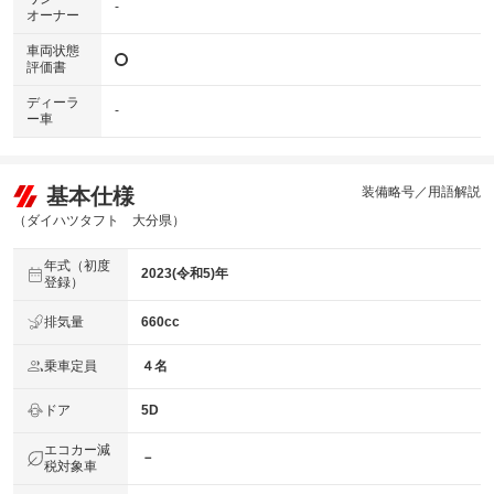
-
オーナー
車両状態
評価書
ディーラ
-
ー車
基本仕様
装備略号／用語解説
（ダイハツタフト 大分県）
年式（初度
2023(令和5)年
登録）
排気量
660cc
乗車定員
４名
ドア
5D
エコカー減
－
税対象車