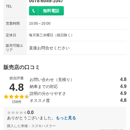
0078-6049-1047
TEL
無料電話
営業時間
10:00～20:00
定休日
毎月第三水曜日（祝日除く）
販売可能エ
直接お問合せください
リア
販売店の口コミ
総合評価
4.8
お問い合わせ（見積り）
（5点満点中）
4.8
4.9
納車までの対応
4.9
説明の分かりやすさ
4.8
オススメ度
158件
0.0
ありがとうございました。
もっと見る
購入した車種：スズキハスラー