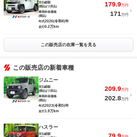
支払総額
179.9
万円
(税込)(リ済込)
車両本体価格
171
万円
(税込)
2026(令和8)年
年式
0.2万km
走行
この販売店の在庫一覧を見る
この販売店の新着車種
ジムニー
支払総額
209.9
万円
(税込)(リ済込)
車両本体価格
202.8
万円
(税込)
2023(令和5)年
年式
1.9万km
走行
ハスラー
支払総額
79.9
万円