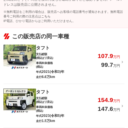
ドレスは販売店に公開されません。
※無料電話をご利用の場合は、販売店へお客様の電話番号が通知されます。無料電話
番号ご利用の際の注意点は
こちら
IP電話、ひかり電話からはご利用いただけません。
この販売店の同一車種
タフト
支払総額
107.9
万円
(税込)(リ済込)
車両本体価格
99.7
万円
(税込)
2021(令和3)年
年式
6.6万km
走行
タフト
グーネットセレクト
支払総額
154.9
万円
(税込)(リ済込)
車両本体価格
147.6
万円
(税込)
2023(令和5)年
年式
1.5万km
走行