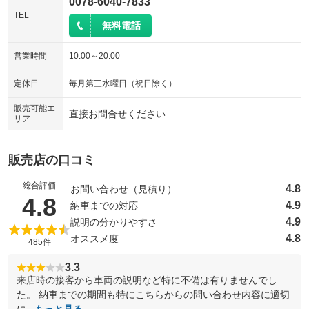
0078-6040-7833
TEL
無料電話
営業時間
10:00～20:00
定休日
毎月第三水曜日（祝日除く）
販売可能エ
直接お問合せください
リア
販売店の口コミ
総合評価
4.8
お問い合わせ（見積り）
（5点満点中）
4.8
4.9
納車までの対応
4.9
説明の分かりやすさ
4.8
オススメ度
485件
3.3
来店時の接客から車両の説明など特に不備は有りませんでし
た。 納車までの期間も特にこちらからの問い合わせ内容に適切