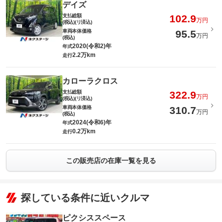
デイズ
支払総額
102.9
万円
(税込)(リ済込)
車両本体価格
95.5
万円
(税込)
2020(令和2)年
年式
2.2万km
走行
カローラクロス
支払総額
322.9
万円
(税込)(リ済込)
車両本体価格
310.7
万円
(税込)
2024(令和6)年
年式
0.2万km
走行
この販売店の在庫一覧を見る
探している条件に近いクルマ
ピクシススペース