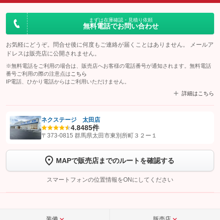
まずは在庫確認・見積り依頼
無料電話でお問い合わせ
お気軽にどうぞ。問合せ後に何度もご連絡が届くことはありません。 メールア
ドレスは販売店に公開されません。
※無料電話をご利用の場合は、販売店へお客様の電話番号が通知されます。無料電話
番号ご利用の際の注意点は
こちら
IP電話、ひかり電話からはご利用いただけません。
詳細はこちら
ネクステージ 太田店
4.8
485件
【STEP1】
認証画面でグーネットを友だち追加してから「許可する」ボタンを押
〒373-0815 群馬県太田市東別所町３２ー１
します
MAPで販売店までのルートを確認する
【STEP2】
トーク画面で
ボタンをタップして問い合わせを
完了してください。
スマートフォンの位置情報をONにしてください
こちら
装備
販売店