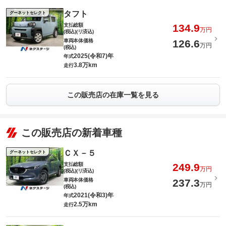
タフト
グーネットセレクト
支払総額
134.9
万円
(税込)(リ済込)
車両本体価格
126.6
万円
(税込)
2025(令和7)年
年式
3.8万km
走行
この販売店の在庫一覧を見る
この販売店の新着車種
ＣＸ－５
グーネットセレクト
支払総額
249.9
万円
(税込)(リ済込)
車両本体価格
237.3
万円
(税込)
2021(令和3)年
年式
2.5万km
走行