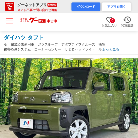
グーネットアプリ
RENEW
ダウンロード
アプリを開く
メアド不要で問い合わせ可能
0
お気に入り
閲覧履歴
ダイハツ タフト
Ｇ 届出済未使用車 ガラスルーフ アダプティブクルーズ 衝突
被害軽減システム コーナーセンサー ＬＥＤヘッドライト ルー
もっと見る
フレール 純正１５インチアルミ オートハイビーム 車線逸脱警
報（群馬県）