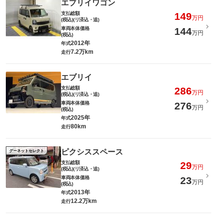
エブリイワゴン
支払総額
149
万円
(税込)(リ済込・追)
車両本体価格
144
万円
(税込)
2012年
年式
7.2万km
走行
エブリイ
支払総額
286
万円
(税込)(リ済込・追)
車両本体価格
276
万円
(税込)
2025年
年式
80km
走行
ピクシススペース
グーネットセレクト
支払総額
29
万円
(税込)(リ済込・追)
車両本体価格
23
万円
(税込)
2013年
年式
12.2万km
走行