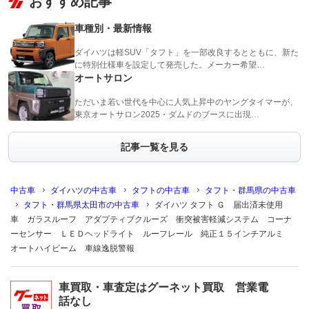
おすすめ記事
車種別・最新情報
ダイハツは軽SUV「タフト」を一部改良するとともに、新た
に特別仕様車を設定して発売した。メーカー希望…
オートサロン
ただいま若い世代を中心に人気上昇中のヤングタイマーが、
東京オートサロン2025・ダムドのブースに出現…
記事一覧を見る
中古車
ダイハツの中古車
タフトの中古車
タフト・群馬県の中古車
タフト・群馬県太田市の中古車
ダイハツ タフト Ｇ 届出済未使用
車 ガラスルーフ アダプティブクルーズ 衝突被害軽減システム コーナ
ーセンサー ＬＥＤヘッドライト ルーフレール 純正１５インチアルミ
オートハイビーム 車線逸脱警報
車買取・車査定はグーネット買取 営業電
話なし