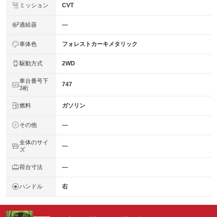
ミッション
CVT
過給器
―
車体色
フォレストカーキメタリック
駆動方式
2WD
車台番号下
747
3桁
燃料
ガソリン
その他
―
全体のサイ
―
ズ
荷台寸法
―
ハンドル
右