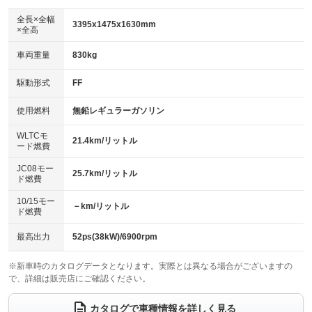
ダウンヒルアシストコントロール
アルミホイール：15インチ
：装備なし
：装備あり
全長×全幅
3395x1475x1630mm
×全高
パワーウィンドウ
盗難防止システム
革シート
ハーフレザーシート
：装備あり
：装備あり
：装備なし
：装備なし
車両重量
830kg
アイドリングストップ
ドライブレコーダー
キーレス
LEDヘッドランプ
：装備あり
：装備なし
：装備あり
：装備あり
USB入力端子
Bluetooth接続
駆動形式
FF
HID(キセノンライト)
ポータブルナビ
：装備あり
：装備なし
：装備なし
：装備なし
100V電源
クリーンディーゼル
バックカメラ
ETC
使用燃料
無鉛レギュラーガソリン
：装備なし
：装備なし
：装備なし
：装備なし
センターデフロック
エアロ
スマートキー
：装備なし
WLTCモ
：装備なし
：装備あり
21.4km/リットル
ード燃費
レンタカーアップ
展示・試乗車
ローダウン
ランフラットタイヤ
：装備なし
：装備なし
：装備なし
：装備なし
JC08モー
25.7km/リットル
ド燃費
電動格納ミラー
パワーシート
3列シート
：装備あり
：装備なし
：装備なし
10/15モー
装備略号／用語解説
－km/リットル
ベンチシート
フルフラットシート
ド燃費
：装備なし
：装備なし
チップアップシート
オットマン
：装備なし
：装備なし
最高出力
52ps(38kW)/6900rpm
電動格納サードシート
シートヒーター
：装備なし
：装備あり
※新車時のカタログデータとなります。実際とは異なる場合がございますの
で、詳細は販売店にご確認ください。
ウォークスルー
後席モニター
：装備なし
：装備なし
電動リアゲート
フロントカメラ
カタログで車種情報を詳しく見る
：装備なし
：装備なし