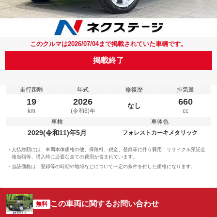
このクルマは2026/07/04まで掲載されていた車輛です。
掲載終了
走行距離
年式
修復歴
排気量
19
2026
660
なし
km
(令和8)年
cc
車検
車体色
2029(令和11)年5月
フォレストカーキメタリック
支払総額には、車両本体価格の他、保険料、税金、登録等に伴う費用、リサイクル預託金
相当額等、購入時に必要な全ての費用が含まれています。
当該価格は、登録等の時期や地域などについて一定の条件を付した価格になります。
この車両に関するお問い合わせ
無料