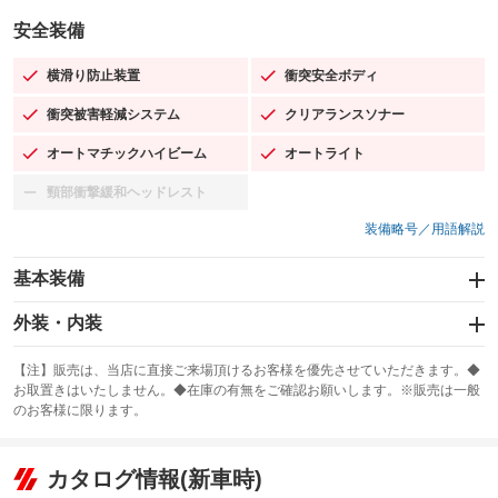
安全装備
横滑り防止装置
衝突安全ボディ
：装備あり
：装備あり
衝突被害軽減システム
クリアランスソナー
：装備あり
：装備あり
オートマチックハイビーム
オートライト
：装備あり
：装備あり
頸部衝撃緩和ヘッドレスト
：装備なし
装備略号／用語解説
基本装備
エアバッグ：運転席/助手席/サイド
外装・内装
：装備あり
スライドドア
カーナビ
：装備なし
：装備なし
【注】販売は、当店に直接ご来場頂けるお客様を優先させていただきます。◆
お取置きはいたしません。◆在庫の有無をご確認お願いします。※販売は一般
サンルーフ
ABS
TV
：装備なし
：装備あり
：装備なし
のお客様に限ります。
エアコン
Wエアコン
オーディオ
：装備あり
：装備なし
：装備なし
リフトアップ
パワーステアリング
カタログ情報(新車時)
ビジュアル
：装備なし
：装備あり
：装備なし