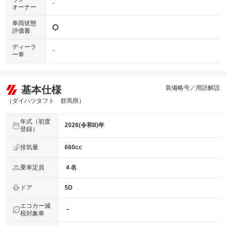
-
オーナー
車両状態
評価書
ディーラ
-
ー車
基本仕様
装備略号／用語解説
（ダイハツタフト 群馬県）
年式（初度
2026(令和8)年
登録）
排気量
660cc
乗車定員
４名
ドア
5D
エコカー減
－
税対象車