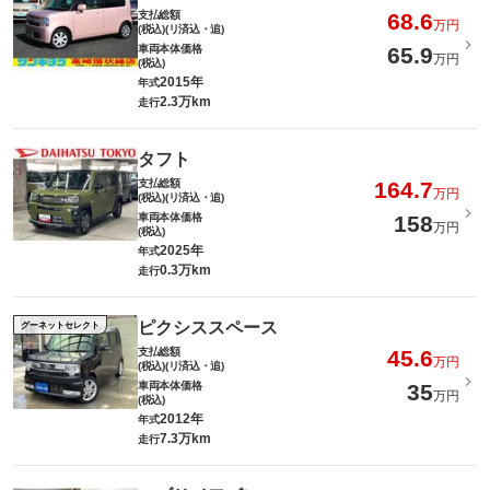
支払総額
68.6
万円
(税込)(リ済込・追)
車両本体価格
65.9
万円
(税込)
2015年
年式
2.3万km
走行
タフト
支払総額
164.7
万円
(税込)(リ済込・追)
車両本体価格
158
万円
(税込)
2025年
年式
0.3万km
走行
ピクシススペース
グーネットセレクト
支払総額
45.6
万円
(税込)(リ済込・追)
車両本体価格
35
万円
(税込)
2012年
年式
7.3万km
走行