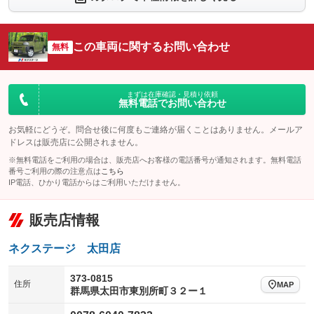
シートエアコン
全周囲カメラ
：装備なし
：装備なし
サイドカメラ
ルーフレール
この車両に関するお問い合わせ
：装備なし
無料
：装備あり
エアサスペンション
ヘッドライトウォッシャー
：装備なし
：装備なし
装備略号／用語解説
まずは在庫確認・見積り依頼
無料電話でお問い合わせ
お気軽にどうぞ。問合せ後に何度もご連絡が届くことはありません。メールア
ドレスは販売店に公開されません。
※無料電話をご利用の場合は、販売店へお客様の電話番号が通知されます。無料電話
番号ご利用の際の注意点は
こちら
IP電話、ひかり電話からはご利用いただけません。
販売店情報
ネクステージ 太田店
373-0815
住所
MAP
群馬県太田市東別所町３２ー１