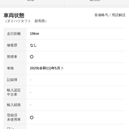
車両状態
装備略号／用語解説
（ダイハツタフト 群馬県）
走行距離
19km
修復歴
なし
禁煙車
車検
2029(令和11)年5月
?
記録簿
-
輸入認定
-
中古車
輸入経路
-
登録済
未使用車
ワン