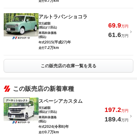
9.7万km
走行
アルトラパンショコラ
支払総額
69.9
万円
(税込)(リ済込)
車両本体価格
61.6
万円
(税込)
2015(平成27)年
年式
7.2万km
走行
この販売店の在庫一覧を見る
この販売店の新着車種
スペーシアカスタム
グーネットセレクト
支払総額
197.2
万円
(税込)(リ済込)
車両本体価格
189.4
万円
(税込)
2024(令和6)年
年式
0.7万km
走行