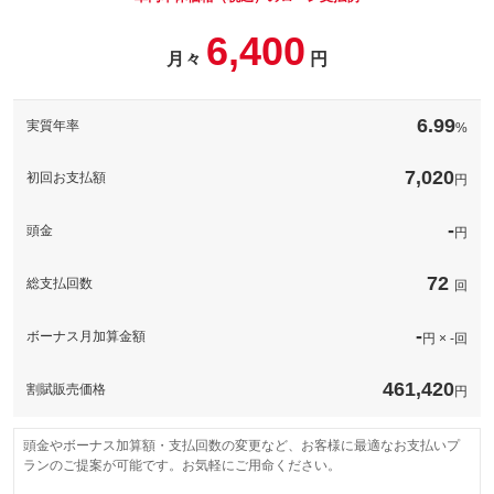
パック内容
6,400
このパックの見積もり依頼（無料）
備考
－
月々
円
このパックの見積もり依頼（無料）
備考
－
6.99
実質年率
%
このパックの見積もり依頼（無料）
7,020
初回お支払額
円
-
頭金
円
72
総支払回数
回
-
ボーナス月加算金額
円 × -回
461,420
割賦販売価格
円
頭金やボーナス加算額・支払回数の変更など、お客様に最適なお支払いプ
ランのご提案が可能です。お気軽にご用命ください。