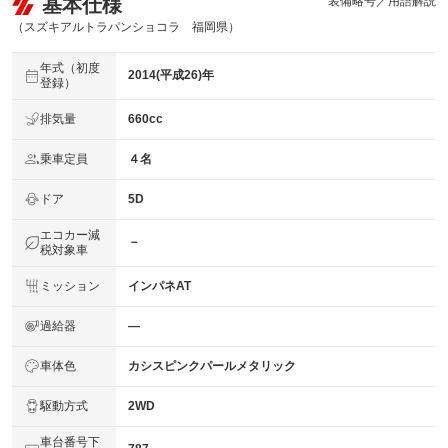
基本仕様
装備略号／用語解説
（スズキアルトラパンショコラ 福岡県）
年式（初度
2014(平成26)年
登録）
排気量
660cc
乗車定員
４名
ドア
5D
エコカー減
－
税対象車
ミッション
インパネAT
過給器
―
車体色
カシスピンクパールメタリック
駆動方式
2WD
車台番号下