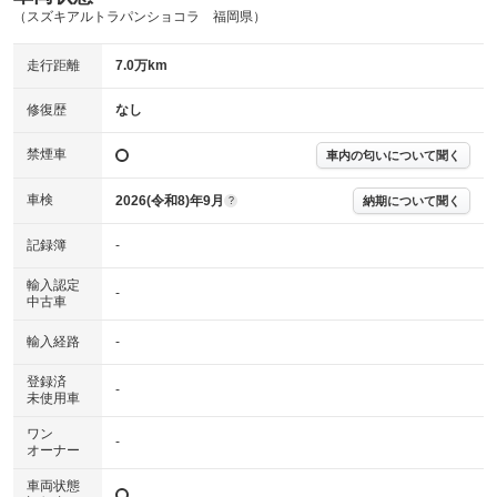
主要機関に不具合はありません。
機関
（スズキアルトラパンショコラ 福岡県）
詳細は鑑定書をご確認ください。
修復歴
走行距離
7.0万km
※グー鑑定は保証サービスではございません。購入時は必ず現車をご確認
修復歴
なし
下さい。
※実際にお渡しするコンディションチェックシートにつきましては、形式
禁煙車
車内の匂いについて聞く
および表示項目が異なる場合がございます。
※グー鑑定の評価はあくまでも記載している鑑定日の鑑定結果となりま
車検
2026(令和8)年9月
す。車両情報等の詳細は各販売店へお問い合わせ下さい。
納期について聞く
?
記録簿
-
輸入認定
-
中古車
輸入経路
-
登録済
-
未使用車
ワン
-
オーナー
車両状態