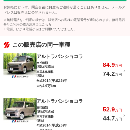
お気軽にどうぞ。問合せ後に何度もご連絡が届くことはありません。メールア
ドレスは販売店に公開されません。
※無料電話をご利用の場合は、販売店へお客様の電話番号が通知されます。無料電話
番号ご利用の際の注意点は
こちら
IP電話、ひかり電話からはご利用いただけません。
この販売店の同一車種
アルトラパンショコラ
支払総額
84.9
万円
(税込)(リ済込)
車両本体価格
74.2
万円
(税込)
2014(平成26)年
年式
4.9万km
走行
アルトラパンショコラ
支払総額
52.9
万円
(税込)(リ済込)
車両本体価格
44.7
万円
(税込)
2014(平成26)年
年式