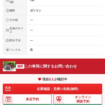
787
3桁
燃料
ガソリン
その他
―
全体のサイ
―
ズ
荷台寸法
―
ハンドル
右
この車両に関するお問い合わせ
無料
現在
0
人
が検討中
在庫確認・見積り依頼(無料)
オンライン
来店予約
商談予約