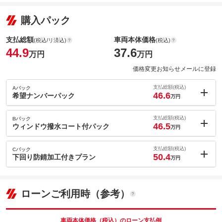
購入パック
支払総額
車両本体価格
(税込/リ済込)
(税込)
44.9
37.6
万円
万円
価格変更お知らせメールに登録
支払総額(税込)
Aパック
46.6
希望ナンバーパック
万円
内：オプシ
1.7
ョン価格
支払総額(税込)
Bパック
万円
46.5
(税込)
ウィンドウ撥水コート付パック
万円
車両本体価
37.6
万円
内：オプシ
格
1.6
ョン価格
支払総額(税込)
Cパック
万円
50.4
(税込)
下回り防錆加工付きプラン
万円
車両本体価
37.6
万円
内：オプシ
格
パック内容
5.5
ョン価格
万円
(税込)
ローンご利用時（参考）
車両本体価
37.6
万円
格
パック内容
備考
－
車両本体価格（税込）のローン支払例