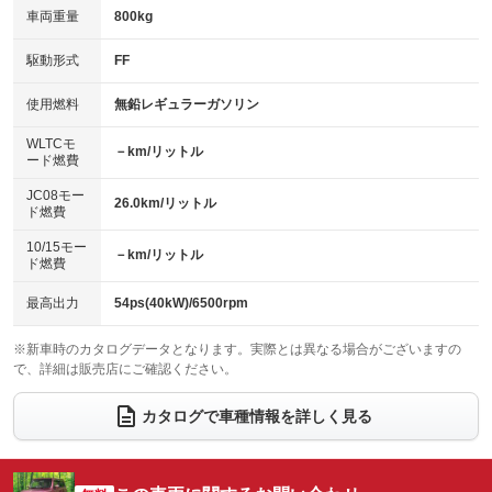
車両重量
800kg
アイドリングストップ
ドライブレコーダー
キーレス
LEDヘッドランプ
：装備あり
：装備あり
：装備あり
：装備なし
USB入力端子
Bluetooth接続
駆動形式
FF
HID(キセノンライト)
ポータブルナビ
：装備なし
：装備あり
：装備あり
：装備なし
100V電源
クリーンディーゼル
バックカメラ
ETC
使用燃料
無鉛レギュラーガソリン
：装備なし
：装備なし
：装備あり
：装備あり
センターデフロック
エアロ
スマートキー
：装備なし
WLTCモ
：装備なし
：装備あり
－km/リットル
ード燃費
レンタカーアップ
展示・試乗車
ローダウン
ランフラットタイヤ
：装備なし
：装備なし
：装備なし
：装備なし
JC08モー
26.0km/リットル
ド燃費
電動格納ミラー
パワーシート
3列シート
：装備あり
：装備なし
：装備なし
10/15モー
装備略号／用語解説
－km/リットル
ベンチシート
フルフラットシート
ド燃費
：装備あり
：装備なし
チップアップシート
オットマン
：装備なし
：装備なし
最高出力
54ps(40kW)/6500rpm
電動格納サードシート
シートヒーター
：装備なし
：装備なし
※新車時のカタログデータとなります。実際とは異なる場合がございますの
で、詳細は販売店にご確認ください。
ウォークスルー
後席モニター
：装備なし
：装備なし
電動リアゲート
フロントカメラ
カタログで車種情報を詳しく見る
：装備なし
：装備なし
シートエアコン
全周囲カメラ
：装備なし
：装備なし
サイドカメラ
ルーフレール