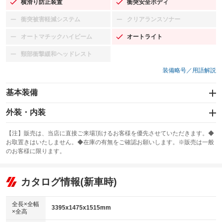
横滑り防止装置
衝突安全ボディ
：装備あり
：装備あり
衝突被害軽減システム
クリアランスソナー
：装備なし
：装備なし
オートマチックハイビーム
オートライト
：装備なし
：装備あり
頸部衝撃緩和ヘッドレスト
：装備なし
装備略号／用語解説
基本装備
エアバッグ：運転席/助手席
外装・内装
：装備あり
スライドドア
カーナビ：メモリーナビ他
：装備なし
：装備あり
【注】販売は、当店に直接ご来場頂けるお客様を優先させていただきます。◆
お取置きはいたしません。◆在庫の有無をご確認お願いします。※販売は一般
サンルーフ
ABS
TV：ワンセグ
：装備なし
：装備あり
：装備あり
のお客様に限ります。
エアコン
Wエアコン
オーディオ：ミュージックサーバー
：装備あり
：装備なし
：装備あり
リフトアップ
パワーステアリング
カタログ情報(新車時)
ビジュアル
：装備なし
：装備あり
：装備なし
ダウンヒルアシストコントロール
アルミホイール：14インチ
：装備なし
：装備あり
全長×全幅
3395x1475x1515mm
×全高
パワーウィンドウ
盗難防止システム
革シート
ハーフレザーシート
：装備あり
：装備あり
：装備なし
：装備なし