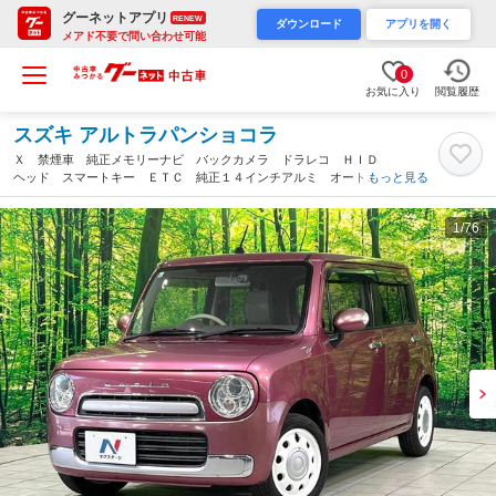
グーネットアプリ
RENEW
ダウンロード
アプリを開く
メアド不要で問い合わせ可能
0
お気に入り
閲覧履歴
スズキ アルトラパンショコラ
Ｘ 禁煙車 純正メモリーナビ バックカメラ ドラレコ ＨＩＤ
ヘッド スマートキー ＥＴＣ 純正１４インチアルミ オートラ
もっと見る
イト オートエアコン 電動格納ミラー アイドリングストップ
Ｂｌｕｅｔｏｏｔｈ（福岡県）
1
/76