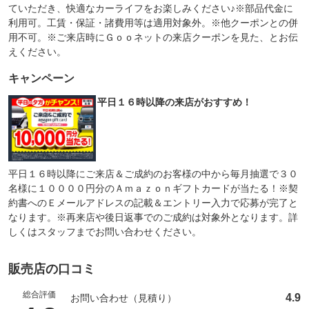
ていただき、快適なカーライフをお楽しみください♪※部品代金に
利用可。工賃・保証・諸費用等は適用対象外。※他クーポンとの併
用不可。※ご来店時にＧｏｏネットの来店クーポンを見た、とお伝
えください。
キャンペーン
平日１６時以降の来店がおすすめ！
平日１６時以降にご来店＆ご成約のお客様の中から毎月抽選で３０
名様に１００００円分のＡｍａｚｏｎギフトカードが当たる！※契
約書へのＥメールアドレスの記載＆エントリー入力で応募が完了と
なります。※再来店や後日返事でのご成約は対象外となります。詳
しくはスタッフまでお問い合わせください。
販売店の口コミ
総合評価
4.9
お問い合わせ（見積り）