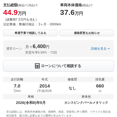
支払総額
車両本体価格
(税込/リ済込)
(税込)
44.9
37.6
万円
万円
（諸費用7.3万円を含む）
法定整備：
整備付
保証：
3ヶ月・3000km
希望予算で相談してみる
価格変更をお知らせ
6,400
月々
円
通常ローン
詳細を見る
実質年率6.99%・72回
ローンについて相談する
走行距離
年式
修復歴
排気量
7.0
2014
660
なし
万km
(平成26)年
cc
車検
車体色
2026(令和8)年9月
カシスピンクパールメタリック
支払総額には、車両本体価格の他、保険料、税金、登録等に伴う費用、リサイクル預託金
相当額等、購入時に必要な全ての費用が含まれています。