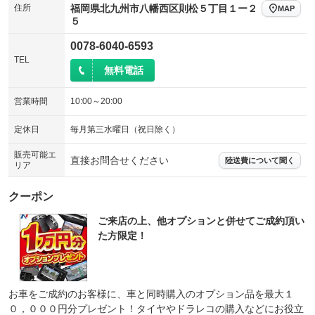
住所
福岡県北九州市八幡西区則松５丁目１ー２
MAP
５
0078-6040-6593
TEL
無料電話
営業時間
10:00～20:00
定休日
毎月第三水曜日（祝日除く）
販売可能エ
直接お問合せください
陸送費について聞く
リア
クーポン
ご来店の上、他オプションと併せてご成約頂い
た方限定！
お車をご成約のお客様に、車と同時購入のオプション品を最大１
０，０００円分プレゼント！タイヤやドラレコの購入などにお役立