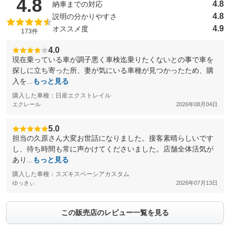
（5点満点中）
4.8
4.8
納車までの対応
4.8
説明の分かりやすさ
4.9
オススメ度
173件
4.0
現在乗っている車が調子悪く車検迄乗りたくないとの事で車を
探しに立ち寄った所、妻が気にいる車種が見つかったため、購
入を...
もっと見る
購入した車種：日産エクストレイル
エクレール
2026年08月04日
5.0
担当の久原さん大変お世話になりました。接客素晴らしいです
し、待ち時間も常に声かけてくださいました。店舗全体活気が
あり...
もっと見る
購入した車種：スズキスペーシアカスタム
ゆっきぃ
2026年07月13日
この販売店のレビュー一覧を見る