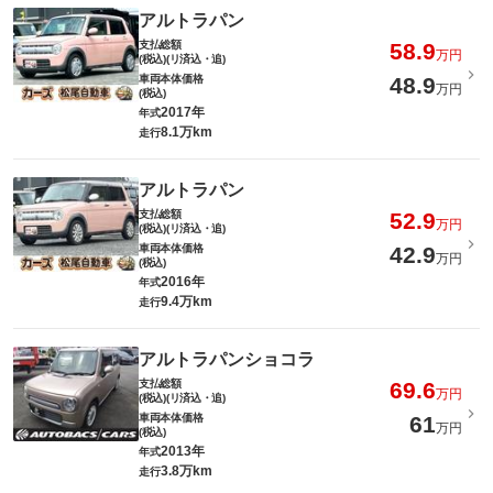
アルトラパン
支払総額
58.9
万円
(税込)(リ済込・追)
車両本体価格
48.9
万円
(税込)
2017年
年式
8.1万km
走行
アルトラパン
支払総額
52.9
万円
(税込)(リ済込・追)
車両本体価格
42.9
万円
(税込)
2016年
年式
9.4万km
走行
アルトラパンショコラ
支払総額
69.6
万円
(税込)(リ済込・追)
車両本体価格
61
万円
(税込)
2013年
年式
3.8万km
走行