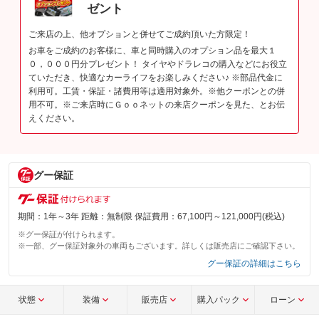
ゼント
ご来店の上、他オプションと併せてご成約頂いた方限定！
お車をご成約のお客様に、車と同時購入のオプション品を最大１
０，０００円分プレゼント！ タイヤやドラレコの購入などにお役立
ていただき、快適なカーライフをお楽しみください♪ ※部品代金に
利用可。工賃・保証・諸費用等は適用対象外。※他クーポンとの併
用不可。※ご来店時にＧｏｏネットの来店クーポンを見た、とお伝
えください。
グー保証
期間：1年～3年 距離：無制限 保証費用：67,100円～121,000円(税込)
※グー保証が付けられます。
※一部、グー保証対象外の車両もございます。詳しくは販売店にご確認下さい。
グー保証の詳細はこちら
状態
装備
販売店
購入パック
ローン