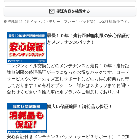
保証内容について問い合わせる
３ヶ月・３０００ｋｍ以内ならエンジン、トランスミッシ
保証内容を確認する
保証項目
ョン、ハイブリッド、ステアリング、ブレーキの各機構に
おける主要項目を無償修理（または交換）いたします。
※消耗部品（タイヤ・バッテリー・ブレーキパッド等）は保証対象外です。
修理回数
無制限
最長１０年！走行距離無制限の安心保証付
きメンテナンスパック！
限度額無制限
期間中は何度でも修理可能！修理金額は車両本体価格の１
上限金額
００％までしっかり保証します。車両本体価格５０万円以
下の場合は５０万円まで保証します。
エンジンオイル交換などのメンテナンスと最長１０年・走行距
無し
離無制限の修理保証が一つになったお得なパックです。ロード
免責金
保証修理の対象となる場合は、お客様の費用負担は一切ご
ざいません。
サービスやボディのキズ直しサポートなどのお得な特典も付帯
しております！※有料オプション 詳細はスタッフまでお問い
全国のネクステージで受付可能！ご遠方でネクステージに
保証修理
持ち込めないお客様も保証修理はお受け頂けます。詳細
合わせください※輸入車は別プランをご用意しております
受付先
は、スタッフまでお気軽にお尋ねください。
整備付 法定12ヶ月または法定24ヶ月点検整備付
幅広い保証範囲！消耗品も保証！
法定整備
※車検なし・車検整備付の場合は法定24ヶ月点検整備付
※商用車は6ヶ月または12ヶ月点検整備付
１．契約後～納車までに法定点検を実施致します。 ２．
法定整備
支払総額に整備代金を含んでおります。 ３．点検記録簿
について
が発行されます。
安心保証付きメンテナンスパック（サービスサポート）にご加