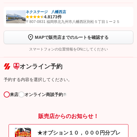
ネクステージ 八幡西店
4.8
173件
【STEP1】
認証画面でグーネットを友だち追加してから「許可する」ボタンを押
〒807-0831 福岡県北九州市八幡西区則松５丁目１ー２５
します
MAPで販売店までのルートを確認する
【STEP2】
トーク画面で
ボタンをタップして問い合わせを
完了してください。
スマートフォンの位置情報をONにしてください
こちら
オンライン予約
予約する内容を選択してください。
来店
オンライン商談予約
?
販売店からのお知らせ！
★オプション１０，０００円分プレ