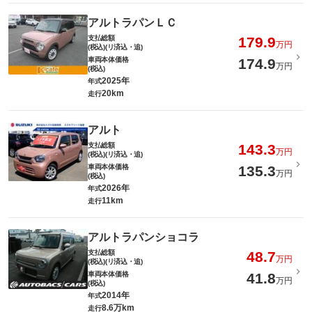
アルトラパンＬＣ
支払総額
179.9
万円
(税込)(リ済込・追)
車両本体価格
174.9
万円
(税込)
2025年
年式
20km
走行
アルト
支払総額
143.3
万円
(税込)(リ済込・追)
車両本体価格
135.3
万円
(税込)
2026年
年式
11km
走行
アルトラパンショコラ
支払総額
48.7
万円
(税込)(リ済込・追)
車両本体価格
41.8
万円
(税込)
2014年
年式
8.6万km
走行