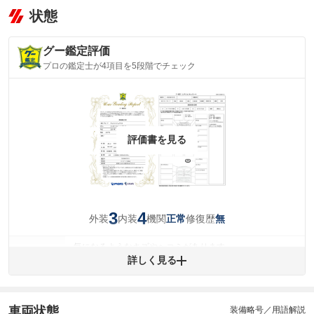
状態
グー鑑定評価
プロの鑑定士が4項目を5段階でチェック
評価書を見る
3
4
外装
内装
機関
修復歴
正常
無
気になるようなキズやヘコミがあります。
外装
詳しく見る
(車両外装)
キズ・へこみについて問い合わせる
内装
気になる汚れ等が、部分的にあります。
(内装状態)
車両状態
装備略号／用語解説