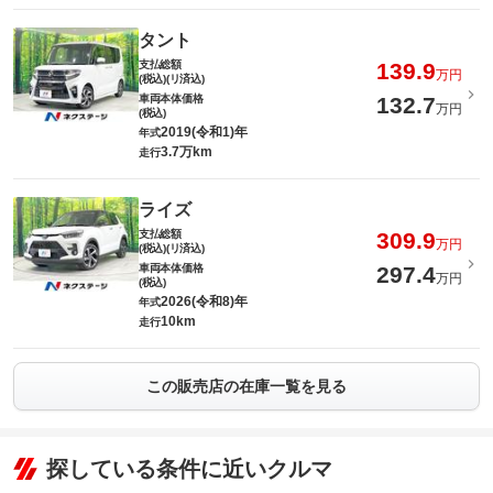
タント
支払総額
139.9
万円
(税込)(リ済込)
車両本体価格
132.7
万円
(税込)
2019(令和1)年
年式
3.7万km
走行
ライズ
支払総額
309.9
万円
(税込)(リ済込)
車両本体価格
297.4
万円
(税込)
2026(令和8)年
年式
10km
走行
この販売店の在庫一覧を見る
探している条件に近いクルマ