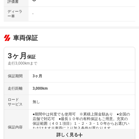
評価書
ディーラ
-
ー車
車両保証
3ヶ月
保証
走行3,000kmまで
保証期間
3ヶ月
走行距離
3,000km
ロード
無し
サービス
●期間中は何度でも使用可 ※累積上限金額あり ●全国の
店舗で対応可 ●最長１０年の有料保証もご用意。充実の
保証範囲（４０１項目）１・２・３・１０年からお選びい
保証内容
ただけます※車両により加入条件が異なります
詳しく見る