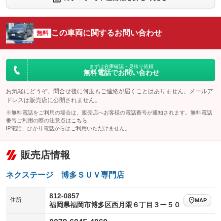
シートエアコン
全周囲カメラ
：装備なし
：装備なし
サイドカメラ
ルーフレール
この車両に関するお問い合わせ
：装備なし
無料
：装備なし
エアサスペンション
ヘッドライトウォッシャー
：装備なし
：装備なし
装備略号／用語解説
まずは在庫確認・見積り依頼
無料電話でお問い合わせ
お気軽にどうぞ。問合せ後に何度もご連絡が届くことはありません。メールア
ドレスは販売店に公開されません。
※無料電話をご利用の場合は、販売店へお客様の電話番号が通知されます。無料電話
番号ご利用の際の注意点は
こちら
IP電話、ひかり電話からはご利用いただけません。
販売店情報
ネクステージ 博多ＳＵＶ専門店
812-0857
住所
MAP
福岡県福岡市博多区西月隈６丁目３ー５０