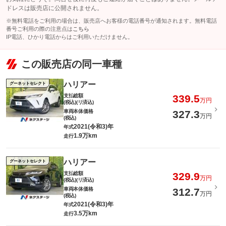
ドレスは販売店に公開されません。
※無料電話をご利用の場合は、販売店へお客様の電話番号が通知されます。無料電話
番号ご利用の際の注意点は
こちら
IP電話、ひかり電話からはご利用いただけません。
この販売店の同一車種
ハリアー
グーネットセレクト
支払総額
339.5
万円
(税込)(リ済込)
車両本体価格
327.3
万円
(税込)
2021(令和3)年
年式
1.9万km
走行
ハリアー
グーネットセレクト
支払総額
329.9
万円
(税込)(リ済込)
車両本体価格
312.7
万円
(税込)
2021(令和3)年
年式
3.5万km
走行