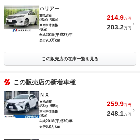
ハリアー
支払総額
214.9
万円
(税込)(リ済込)
車両本体価格
203.2
万円
(税込)
2015(平成27)年
年式
9.3万km
走行
この販売店の在庫一覧を見る
この販売店の新着車種
ＮＸ
支払総額
259.9
万円
(税込)(リ済込)
車両本体価格
248.1
万円
(税込)
2018(平成30)年
年式
6.8万km
走行