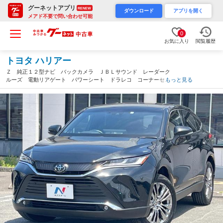
グーネットアプリ
RENEW
ダウンロード
アプリを開く
メアド不要で問い合わせ可能
0
お気に入り
閲覧履歴
トヨタ ハリアー
Ｚ 純正１２型ナビ バックカメラ ＪＢＬサウンド レーダーク
ルーズ 電動リアゲート パワーシート ドラレコ コーナーセン
もっと見る
サー スマートキー ＬＥＤヘッド ＥＴＣ２．０ 純正１９イン
チアルミ（福岡県）