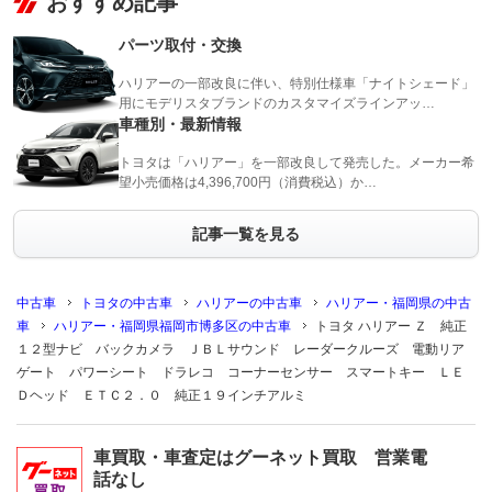
おすすめ記事
パーツ取付・交換
ハリアーの一部改良に伴い、特別仕様車「ナイトシェード」
用にモデリスタブランドのカスタマイズラインアッ…
車種別・最新情報
トヨタは「ハリアー」を一部改良して発売した。メーカー希
望小売価格は4,396,700円（消費税込）か…
記事一覧を見る
中古車
トヨタの中古車
ハリアーの中古車
ハリアー・福岡県の中古
車
ハリアー・福岡県福岡市博多区の中古車
トヨタ ハリアー Ｚ 純正
１２型ナビ バックカメラ ＪＢＬサウンド レーダークルーズ 電動リア
ゲート パワーシート ドラレコ コーナーセンサー スマートキー ＬＥ
Ｄヘッド ＥＴＣ２．０ 純正１９インチアルミ
車買取・車査定はグーネット買取 営業電
話なし