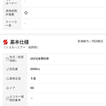
-
オーナー
車両状態
評価書
ディーラ
-
ー車
基本仕様
装備略号／用語解説
（トヨタハリアー 福岡県）
年式（初度
2023(令和5)年
登録）
排気量
2000cc
乗車定員
５名
ドア
5D
エコカー減
－
税対象車