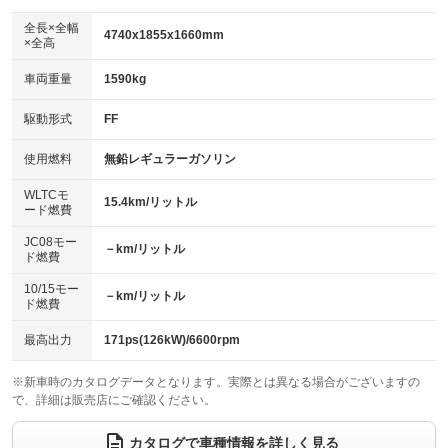
ダウンヒルアシストコントロール
アルミホイール：19インチ
：装備なし
：装備あり
全長×全幅
4740x1855x1660mm
×全高
パワーウィンドウ
盗難防止システム
革シート
ハーフレザーシート
：装備あり
：装備あり
：装備なし
：装備なし
車両重量
1590kg
アイドリングストップ
ドライブレコーダー
キーレス
LEDヘッドランプ
：装備あり
：装備あり
：装備あり
：装備あり
USB入力端子
Bluetooth接続
駆動形式
FF
HID(キセノンライト)
ポータブルナビ
：装備あり
：装備あり
：装備なし
：装備なし
100V電源
クリーンディーゼル
バックカメラ
ETC2.0
使用燃料
無鉛レギュラーガソリン
：装備なし
：装備なし
：装備あり
：装備あり
センターデフロック
エアロ
スマートキー
：装備なし
WLTCモ
：装備なし
：装備あり
15.4km/リットル
ード燃費
レンタカーアップ
展示・試乗車
ローダウン
ランフラットタイヤ
：装備なし
：装備なし
：装備なし
：装備なし
JC08モー
－km/リットル
ド燃費
電動格納ミラー
パワーシート
3列シート
：装備あり
：装備あり
：装備なし
10/15モー
装備略号／用語解説
－km/リットル
ベンチシート
フルフラットシート
ド燃費
：装備なし
：装備なし
チップアップシート
オットマン
：装備なし
：装備なし
最高出力
171ps(126kW)/6600rpm
電動格納サードシート
シートヒーター
：装備なし
：装備なし
※新車時のカタログデータとなります。実際とは異なる場合がございますの
で、詳細は販売店にご確認ください。
ウォークスルー
後席モニター
：装備なし
：装備なし
電動リアゲート
フロントカメラ
カタログで車種情報を詳しく見る
：装備あり
：装備なし