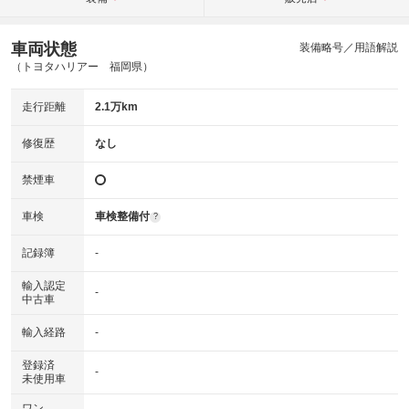
車両状態
装備略号／用語解説
（トヨタハリアー 福岡県）
走行距離
2.1万km
修復歴
なし
禁煙車
車検
車検整備付
?
記録簿
-
輸入認定
-
中古車
輸入経路
-
登録済
-
未使用車
ワン