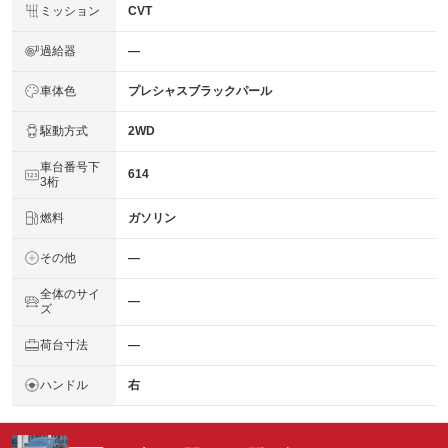
ミッション
CVT
過給器
―
車体色
プレシャスブラックパール
駆動方式
2WD
車台番号下
614
3桁
燃料
ガソリン
その他
―
全体のサイ
―
ズ
荷台寸法
―
ハンドル
右