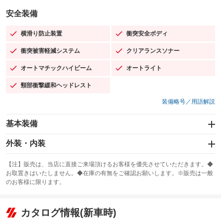
安全装備
横滑り防止装置
衝突安全ボディ
：装備あり
：装備あり
衝突被害軽減システム
クリアランスソナー
：装備あり
：装備あり
オートマチックハイビーム
オートライト
：装備あり
：装備あり
頸部衝撃緩和ヘッドレスト
：装備あり
装備略号／用語解説
基本装備
エアバッグ：運転席/助手席/サイド
外装・内装
：装備あり
スライドドア
カーナビ：メモリーナビ他
：装備なし
：装備あり
【注】販売は、当店に直接ご来場頂けるお客様を優先させていただきます。◆
お取置きはいたしません。◆在庫の有無をご確認お願いします。※販売は一般
サンルーフ
ABS
TV：フルセグ
：装備なし
：装備あり
：装備あり
のお客様に限ります。
エアコン
Wエアコン
オーディオ：ミュージックサーバー
：装備あり
：装備なし
：装備あり
リフトアップ
パワーステアリング
カタログ情報(新車時)
ビジュアル
：装備なし
：装備あり
：装備なし