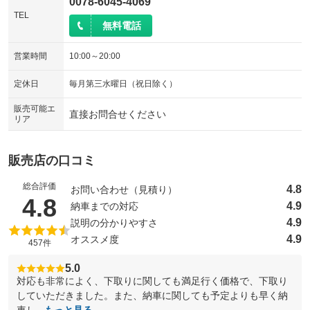
0078-6045-4069
TEL
無料電話
営業時間
10:00～20:00
定休日
毎月第三水曜日（祝日除く）
販売可能エ
直接お問合せください
リア
販売店の口コミ
総合評価
4.8
お問い合わせ（見積り）
（5点満点中）
4.8
4.9
納車までの対応
4.9
説明の分かりやすさ
4.9
オススメ度
457件
5.0
対応も非常によく、下取りに関しても満足行く価格で、下取り
していただきました。また、納車に関しても予定よりも早く納