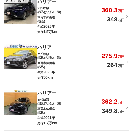
ハリアー
グーネットセレクト
支払総額
360.3
万円
(税込)(リ済込・追)
車両本体価格
348
万円
(税込)
2023年
年式
1.5万km
走行
ハリアー
支払総額
275.9
万円
(税込)(リ済込・追)
車両本体価格
264
万円
(税込)
2026年
年式
50km
走行
ハリアー
支払総額
362.2
万円
(税込)(リ済込・追)
車両本体価格
349.8
万円
(税込)
2021年
年式
1.7万km
走行