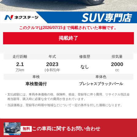
このクルマは2026/07/15まで掲載されていた車輛です。
掲載終了
走行距離
年式
修復歴
排気量
2.1
2023
2000
なし
万km
(令和5)年
cc
車検
車体色
車検整備付
プレシャスブラックパール
支払総額には、車両本体価格の他、保険料、税金、登録等に伴う費用、リサイクル預託金
相当額等、購入時に必要な全ての費用が含まれています。
当該価格は、登録等の時期や地域などについて一定の条件を付した価格になります。
この車両に関するお問い合わせ
無料