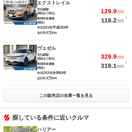
エクストレイル
グーネットセレクト
支払総額
129.9
万円
(税込)(リ済込)
車両本体価格
118.2
万円
(税込)
2018(平成30)年
年式
9.0万km
走行
ヴェゼル
支払総額
329.9
万円
(税込)(リ済込)
車両本体価格
318.1
万円
(税込)
2024(令和6)年
年式
0.4万km
走行
この販売店の在庫一覧を見る
探している条件に近いクルマ
ハリアー