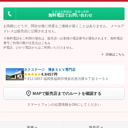
まずは在庫確認・見積り依頼
無料電話でお問い合わせ
お気軽にどうぞ。問合せ後に何度もご連絡が届くことはありません。 メールア
ドレスは販売店に公開されません。
※無料電話をご利用の場合は、販売店へお客様の電話番号が通知されます。無料電話
番号ご利用の際の注意点は
こちら
IP電話、ひかり電話からはご利用いただけません。
詳細はこちら
ネクステージ 博多ＳＵＶ専門店
4.8
457件
【STEP1】
認証画面でグーネットを友だち追加してから「許可する」ボタンを押
〒812-0857 福岡県福岡市博多区西月隈６丁目３ー５０
します
MAPで販売店までのルートを確認する
【STEP2】
トーク画面で
ボタンをタップして問い合わせを
完了してください。
スマートフォンの位置情報をONにしてください
こちら
装備
販売店