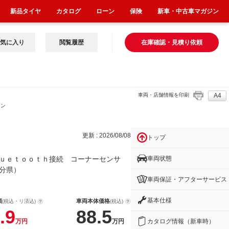
新品タイヤ
カタログ
ローン
保険
新車・中古車マガジン
気に入り
閲覧履歴
在庫確認・見積り依頼
車両・店舗情報を印刷
A4
セン
更新 : 2026/08/08
トップ
車両状態
ｕｅｔｏｏｔｈ接続 コーナーセンサ
分県）
車両保証・アフターサービス
基本仕様
額
車両本体価格
(税込・リ済込)
(税込)
.9
88.5
カタログ情報（新車時）
万円
万円