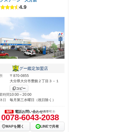
4.9
グー鑑定加盟店
所
〒870-0855
大分県大分市豊饒２丁目３－１
コピー
業時間
10:00～20:00
休日
毎月第三水曜日（祝日除く）
電話お問い合わせ
無料
携帯可
0078-6043-2038
MAPを開く
LINEで共有