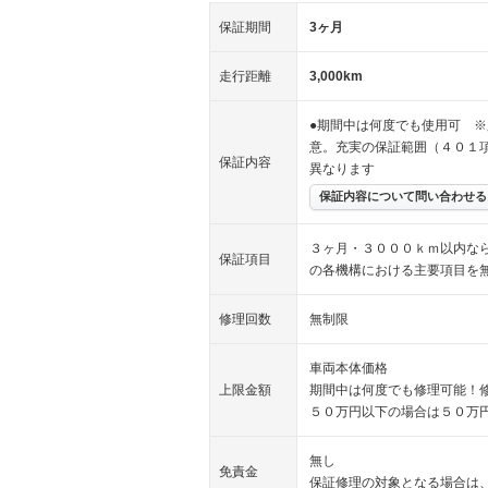
保証期間
3ヶ月
走行距離
3,000km
●期間中は何度でも使用可 ※
意。充実の保証範囲（４０１
保証内容
異なります
保証内容について問い合わせる
３ヶ月・３０００ｋｍ以内な
保証項目
の各機構における主要項目を
修理回数
無制限
車両本体価格
上限金額
期間中は何度でも修理可能！
５０万円以下の場合は５０万
無し
免責金
保証修理の対象となる場合は