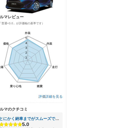
ルマレビュー
「普通=3.0」が評価軸の基準です）
外装
外装
5
5
4
4
価格
価格
内装
内装
3
3
2
2
1
1
装備
装備
走行
走行
乗り心地
乗り心地
燃費
燃費
評価詳細を見る
ルマのクチコミ
とにかく納車までがスムーズでした。
5.0