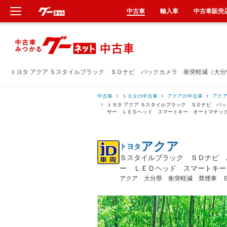
中古車
輸入車
中古車販売
新車
中古車
トヨタ アクア Ｓスタイルブラック ＳＤナビ バックカメラ 衝突軽減（大
輸入車
中古車
トヨタの中古車
アクアの中古車
アク
トヨタ アクア Ｓスタイルブラック ＳＤナビ バ
サー ＬＥＤヘッド スマートキー オートマチッ
クルマ買取
アクア
トヨタ
カーリース
Ｓスタイルブラック ＳＤナビ 
ー ＬＥＤヘッド スマートキー
タイヤ交換
アクア 大分県 衝突軽減 禁煙車 
整備工場
車検