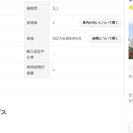
修復歴
なし
禁煙車
○
車内の匂いについて聞く
車検
2027(令和9)年5月
納期について聞く
輸入認定中
－
古車
車両状態評
○
価書
住
営
定
ビス