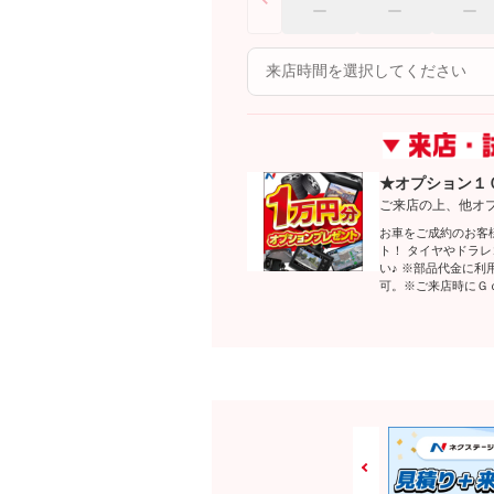
★オプション１
ご来店の上、他オ
お車をご成約のお客
ト！ タイヤやドラ
い♪ ※部品代金に
可。※ご来店時にＧ