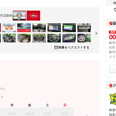
売店動画
無料
00
販売
画像をリクエストする
住所
販売
エリ
さい。
約
木
金
土
日
検査
8/13
8/14
8/15
8/16
検査