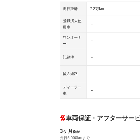
走行距離
7.2万km
登録済未使
－
用車
ワンオーナ
－
ー
記録簿
－
輸入経路
－
ディーラー
－
車
車両保証・アフターサー
3ヶ月
保証
走行3,000kmまで