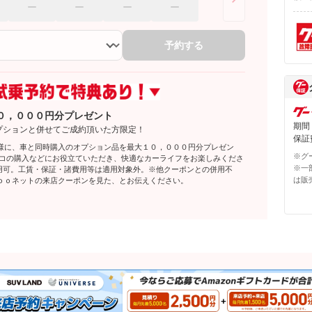
予約する
０，０００円分プレゼント
期間
プションと併せてご成約頂いた方限定！
保証費
様に、車と同時購入のオプション品を最大１０，０００円分プレゼン
※グ
レコの購入などにお役立ていただき、快適なカーライフをお楽しみくださ
※一
利用可。工賃・保証・諸費用等は適用対象外。※他クーポンとの併用不
は販
ｏｏネットの来店クーポンを見た、とお伝えください。