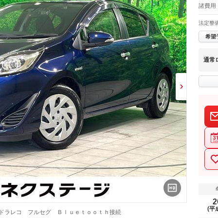
諸費用 
法定整
希望
通常
2
(平
 ドラレコ フルセグ Ｂｌｕｅｔｏｏｔｈ接続