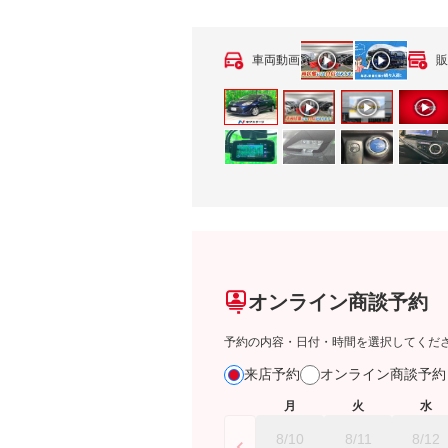
車両動画
販
オンライン商談予約
予約の内容・日付・時間を選択してくだ
来店予約
オンライン商談予
月
火
水
8/10
8/11
8/12