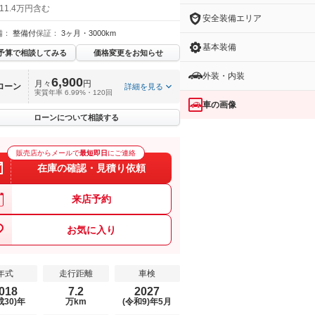
11.4万円含む
安全装備エリア
備：
整備付
保証：
3ヶ月・3000km
基本装備
予算で相談してみる
価格変更をお知らせ
外装・内装
6,900
月々
円
ローン
詳細を見る
実質年率 6.99%・120回
車の画像
ローンについて相談する
販売店からメールで
最短即日
にご連絡
在庫の確認・見積り依頼
来店予約
お気に入り
年式
走行距離
車検
018
7.2
2027
成30)年
万km
(令和9)年5月