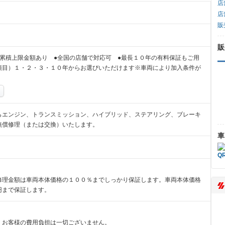
店
店
販
販
累積上限金額あり ●全国の店舗で対応可 ●最長１０年の有料保証もご用
項目）１・２・３・１０年からお選びいただけます※車両により加入条件が
らエンジン、トランスミッション、ハイブリッド、ステアリング、ブレーキ
無償修理（または交換）いたします。
車
修理金額は車両本体価格の１００％までしっかり保証します。車両本体価格
円まで保証します。
、お客様の費用負担は一切ございません。