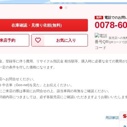
電話でのお問
無料
0078-6
在庫確認・見積り依頼(無料)
販売店への無
来店予約
お気に入り
QRコードで
金、登録等に伴う費用、リサイクル預託金 相当額等、購入時に必要な全ての費用が
一定の条件を付した価格になります。
店へお問合せください。
古車（Goo-net)を見た」とお伝えください。
にご来店の際は事前にお問合せの上、該当車両の有無をご確認ください。
詳細内容につきましては、必ず各販売店にご確認いただきますようお願いいたしま
用語解説
ネ