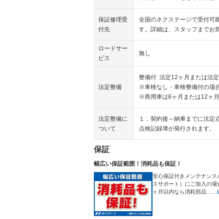
保証修理受
全国のネクステージで受付可
付先
す。詳細は、スタッフまでお
ロードサー
無し
ビス
整備付 法定12ヶ月または法定
法定整備
※車検なし・車検整備付の場合
※商用車は6ヶ月または12ヶ
法定整備に
１．契約後～納車までに法定
ついて
点検記録簿が発行されます。
保証
幅広い保証範囲！消耗品も保証！
安心保証付きメンテナンス
スサポート）にご加入の場
ヶ月以内なら消耗部品…
…