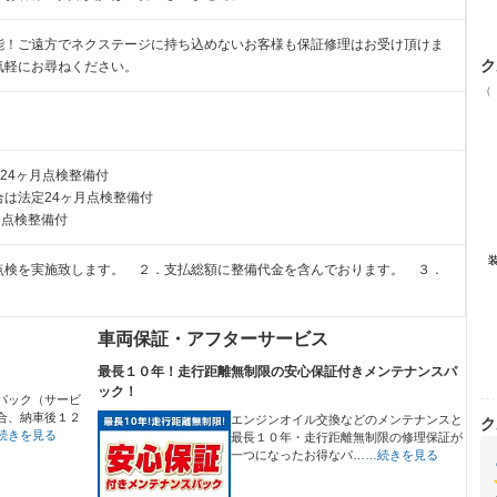
能！ご遠方でネクステージに持ち込めないお客様も保証修理はお受け頂けま
ク
気軽にお尋ねください。
（
24ヶ月点検整備付
は法定24ヶ月点検整備付
月点検整備付
点検を実施致します。 ２．支払総額に整備代金を含んでおります。 ３．
車両保証・アフターサービス
最長１０年！走行距離無制限の安心保証付きメンテナンスパ
ック！
パック（サービ
合、納車後１２
エンジンオイル交換などのメンテナンスと
ク
続きを見る
最長１０年・走行距離無制限の修理保証が
一つになったお得なパ…
…続きを見る