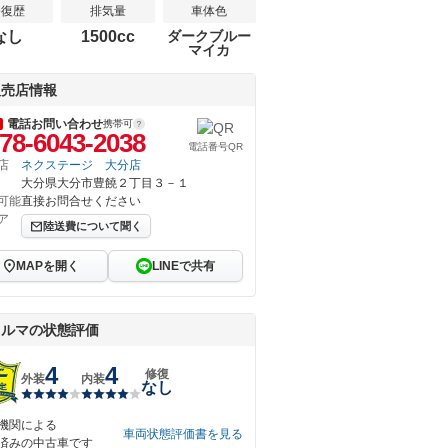
修復歴
排気量
車体色
なし
1500cc
ダークブルー
マイカ
販売店情報
電話お問い合わせ
携帯可
78-6043-2038
電話番号QR
店
ネクステージ 大分店
大分県大分市豊饒２丁目３－１
可能
直接お問合せください
ア
陸送費について聞く
MAPを開く
LINEで共有
クルマの状態評価
4
4
修復
外装
内装
なし
機関による
車両状態評価書を見る
済みの中古車です