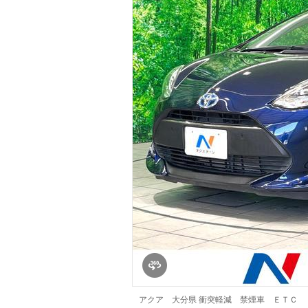
マガジン
車カタログ
自動車ローン
保険
レビュー
価格相場
教習所
用語集
アクア 大分県 衝突軽減 禁煙車 ＥＴＣ