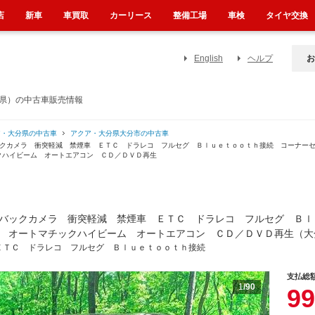
店
新車
車買取
カーリース
整備工場
車検
タイヤ交換
English
ヘルプ
お
分県）の中古車販売情報
ア・大分県の中古車
アクア・大分県大分市の中古車
ックカメラ 衝突軽減 禁煙車 ＥＴＣ ドラレコ フルセグ Ｂｌｕｅｔｏｏｔｈ接続 コーナー
クハイビーム オートエアコン ＣＤ／ＤＶＤ再生
バックカメラ 衝突軽減 禁煙車 ＥＴＣ ドラレコ フルセグ Ｂｌ
 オートマチックハイビーム オートエアコン ＣＤ／ＤＶＤ再生（大
ＥＴＣ ドラレコ フルセグ Ｂｌｕｅｔｏｏｔｈ接続
支払総
1
/90
99