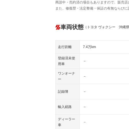
商談中・売約済の場合もありますので、販売店
また、修復歴・法定整備・保証の有無ならびに
車両状態
（トヨタ ヴォクシー 沖縄
走行距離
7.4万km
登録済未使
－
用車
ワンオーナ
－
ー
記録簿
－
輸入経路
－
ディーラー
－
車