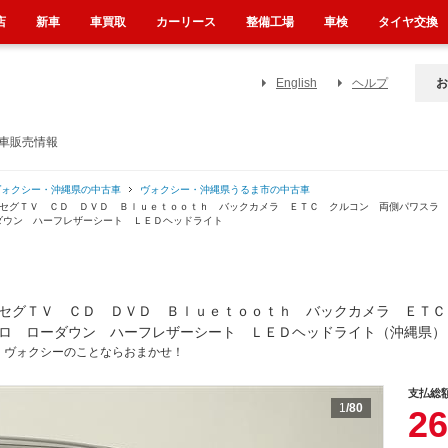
店
新車
車買取
カーリース
整備工場
車検
タイヤ交換
English
ヘルプ
お
古車販売情報
ヴォクシー・沖縄県の中古車
ヴォクシー・沖縄県うるま市の中古車
ルセグＴＶ ＣＤ ＤＶＤ Ｂｌｕｅｔｏｏｔｈ バックカメラ ＥＴＣ クルコン 両側パワスラ
ダウン ハーフレザーシート ＬＥＤヘッドライト
セグＴＶ ＣＤ ＤＶＤ Ｂｌｕｅｔｏｏｔｈ バックカメラ ＥＴＣ
ロ ローダウン ハーフレザーシート ＬＥＤヘッドライト（沖縄県）
！ヴォクシーのことならおまかせ！
支払総
1
/80
26