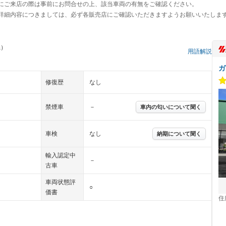
にご来店の際は事前にお問合せの上、該当車両の有無をご確認ください。
詳細内容につきましては、必ず各販売店にご確認いただきますようお願いいたしま
県）
用語解説
ガ
修復歴
なし
禁煙車
－
車内の匂いについて聞く
車検
なし
納期について聞く
輸入認定中
－
古車
車両状態評
○
価書
住