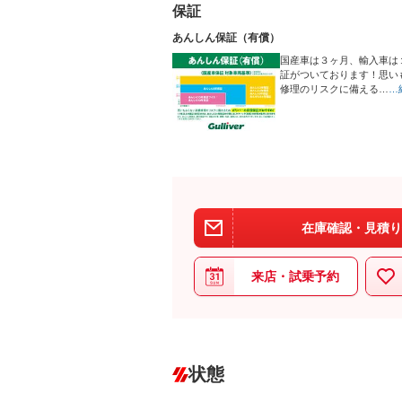
保証
あんしん保証（有償）
国産車は３ヶ月、輸入車は
証がついております！思い
修理のリスクに備える…
…
在庫確認・見積り
来店・試乗予約
状態