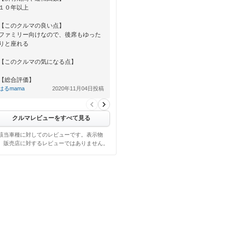
１０年以上
【このクルマの良い点】
ファミリー向けなので、後席もゆった
りと座れる
【このクルマの気になる点】
【総合評価】
長年愛用しているのでいろいろな思い
はるmama
2020年11月04日投稿
出があり愛着がある。
クルマレビューをすべて見る
該当車種に対してのレビューです。表示物
、販売店に対するレビューではありません。