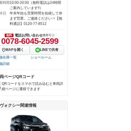
業時間
10:00-20:00（無料電話は24時間
ご案内しています!!）
休日
年末年始も営業時間を短縮して休
まず営業。ご連絡ください⇒【無
料通話】0120-77-8512
電話お問い合わせ
無料
携帯可
0078-6045-2599
MAPを開く
LINEで共有
舗在庫一覧
ショールーム
舗詳細
両ページQRコード
QRコードをスマホで読み込むと車両詳
細ページに遷移できます
ヴォクシー関連情報