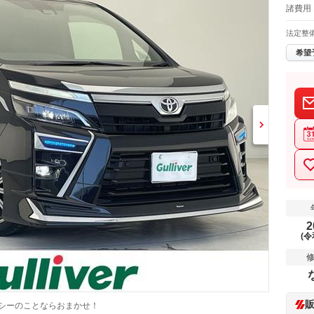
諸費用 
法定整
希望
2
(令
クシーのことならおまかせ！