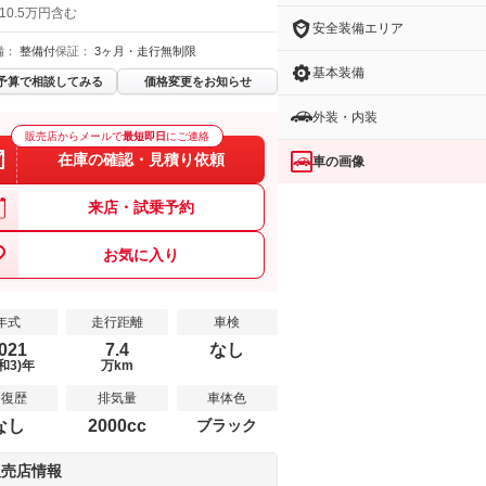
10.5万円含む
安全装備エリア
備：
整備付
保証：
3ヶ月・走行無制限
基本装備
予算で相談してみる
価格変更をお知らせ
外装・内装
販売店からメールで
最短即日
にご連絡
在庫の確認・見積り依頼
車の画像
来店・試乗予約
お気に入り
年式
走行距離
車検
021
7.4
なし
和3)年
万km
修復歴
排気量
車体色
なし
2000cc
ブラック
販売店情報