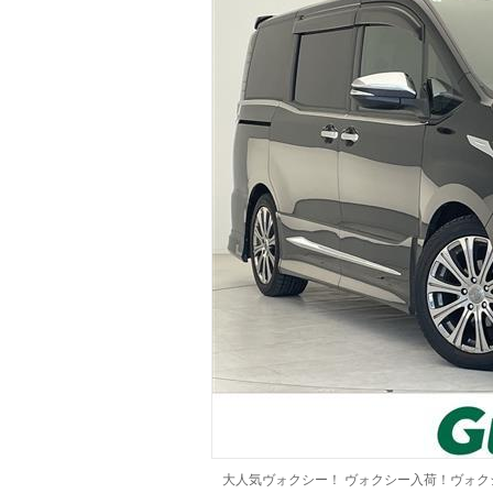
マガジン
車カタログ
自動車ローン
保険
レビュー
価格相場
教習所
用語集
大人気ヴォクシー！ ヴォクシー入荷！ヴォ