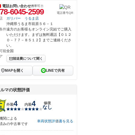
電話お問い合わせ
携帯可
78-6045-2599
電話番号QR
店
ガリバー うるま店
沖縄県うるま市前原５６－１
条件
遠方のお客様もオンライン完結でご購入
いただけます。まずは無料通話【０１２
０－７７－８５１２】までご連絡くださ
い。
可能
全国
ア
陸送費について聞く
MAPを開く
LINEで共有
クルマの状態評価
4
4
修復
外装
内装
なし
機関による
車両状態評価書を見る
済みの中古車です