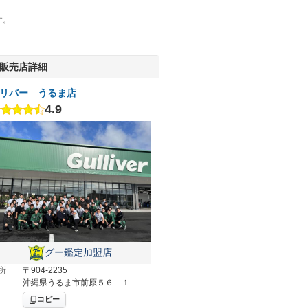
す。
販売店詳細
リバー うるま店
4.9
グー鑑定加盟店
所
〒904-2235
沖縄県うるま市前原５６－１
コピー