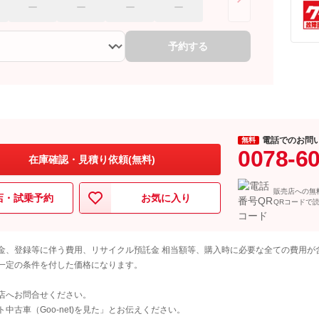
予約する
電話でのお問
無料
0078-6
在庫確認・見積り依頼(無料)
販売店への無
店・試乗予約
お気に入り
QRコードで
金、登録等に伴う費用、リサイクル預託金 相当額等、購入時に必要な全ての費用が
一定の条件を付した価格になります。
店へお問合せください。
古車（Goo-net)を見た」とお伝えください。