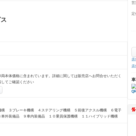
営
定
ビス
店
店
車両本体価格に含まれています。詳細に関しては販売店へお問合せいただく
車
索してご確認ください
機構 ３ブレーキ機構 ４ステアリング機構 ５前後アクスル機構 ６電子
８車外装備品 ９車内装備品 １０乗員保護機構 １１ハイブリッド機構