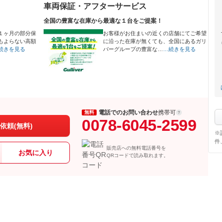
車両保証・アフターサービス
全国の豊富な在庫から最適な１台をご提案！
１ヶ月の部分保
お客様がお住まいの近くの店舗にてご希望
もよらない高額
に沿った在庫が無くても、全国にあるガリ
続きを見る
バーグループの豊富な…
…続きを見る
電話でのお問い合わせ
携帯可
無料
0078-6045-2599
依頼(無料)
※
件
販売店への無料電話番号を
お気に入り
QRコードで読み取れます。