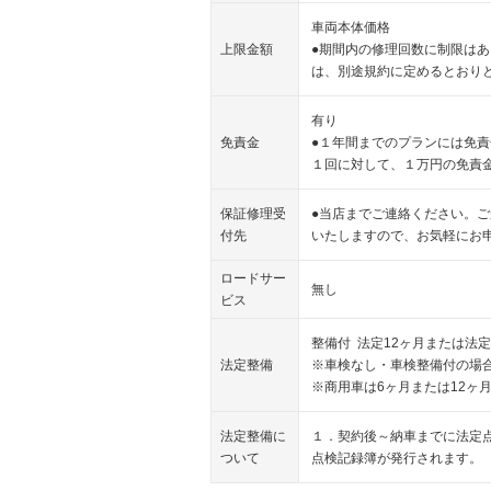
車両本体価格
上限金額
●期間内の修理回数に制限は
は、別途規約に定めるとおり
有り
免責金
●１年間までのプランには免
１回に対して、１万円の免責
保証修理受
●当店までご連絡ください。
付先
いたしますので、お気軽にお
ロードサー
無し
ビス
整備付 法定12ヶ月または法定
法定整備
※車検なし・車検整備付の場合
※商用車は6ヶ月または12ヶ
法定整備に
１．契約後～納車までに法定
ついて
点検記録簿が発行されます。