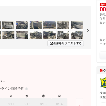
無料
00
販売
住所
販売
販売
画像をリクエストする
エリ
さい。
ンライン商談予約
検査
火
水
木
金
検査
8/11
8/12
8/13
8/14