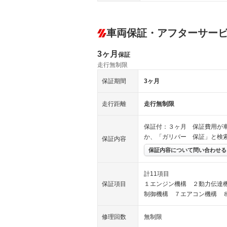
車両保証・アフターサー
3ヶ月
保証
走行無制限
保証期間
3ヶ月
走行距離
走行無制限
保証付：３ヶ月 保証費用が
か、「ガリバー 保証」と検
保証内容
保証内容について問い合わせる
計11項目
保証項目
１エンジン機構 ２動力伝達
制御機構 ７エアコン機構 
修理回数
無制限