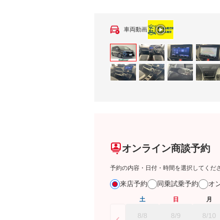
車両動画
オンライン商談予約
予約の内容・日付・時間を選択してくだ
来店予約
同乗試乗予約
オ
土
日
月
8/8
8/9
8/10