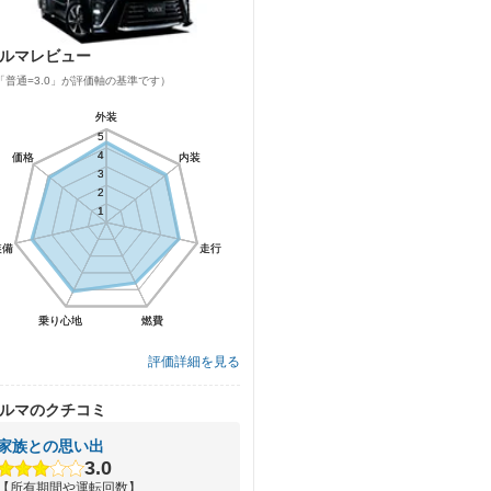
ルマレビュー
「普通=3.0」が評価軸の基準です）
外装
外装
5
5
4
4
価格
価格
内装
内装
3
3
2
2
1
1
装備
装備
走行
走行
乗り心地
乗り心地
燃費
燃費
評価詳細を見る
ルマのクチコミ
家族との思い出
3.0
【所有期間や運転回数】