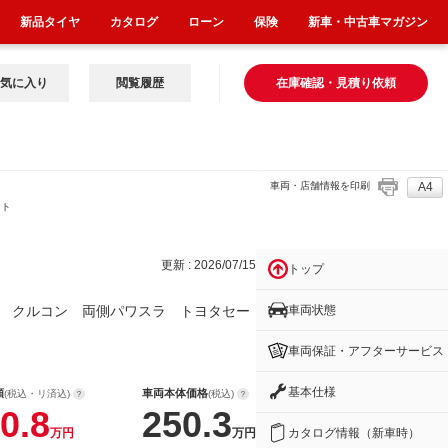
新品タイヤ
カタログ
ローン
保険
新車・中古車マガジン
気に入り
閲覧履歴
在庫確認・見積り依頼
車両・店舗情報を印刷
A4
 ト
更新 : 2026/07/15
トップ
車両状態
 クルコン 両側パワスラ トヨタセー
車両保証・アフターサービス
基本仕様
額
車両本体価格
(税込・リ済込)
(税込)
0.8
250.3
カタログ情報（新車時）
万円
万円