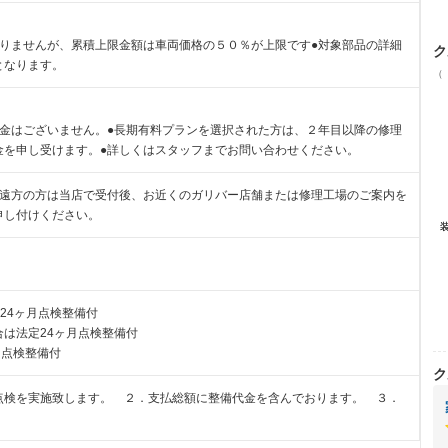
ありませんが、累積上限金額は車両価格の５０％が上限です●対象部品の詳細
ク
となります。
（
責金はございません。●長期有料プランを選択された方は、２年目以降の修理
金を申し受けます。●詳しくはスタッフまでお問い合わせください。
ご遠方の方は当店で受付後、お近くのガリバー店舗または修理工場のご案内を
申し付けください。
24ヶ月点検整備付
は法定24ヶ月点検整備付
月点検整備付
ク
点検を実施致します。 ２．支払総額に整備代金を含んでおります。 ３．