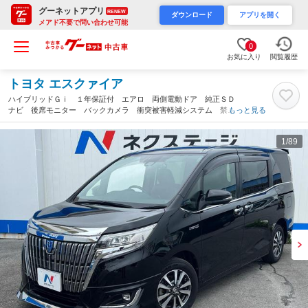
グーネットアプリ
RENEW
ダウンロード
アプリを開く
メアド不要で問い合わせ可能
0
お気に入り
閲覧履歴
トヨタ エスクァイア
ハイブリッドＧｉ １年保証付 エアロ 両側電動ドア 純正ＳＤ
ナビ 後席モニター バックカメラ 衝突被害軽減システム 禁煙
もっと見る
車 レザー調シート ドラレコ スマートキー ＬＥＤヘッド Ｅ
ＴＣ クルコン 純正１５インチアルミ（沖縄県）
1
/89