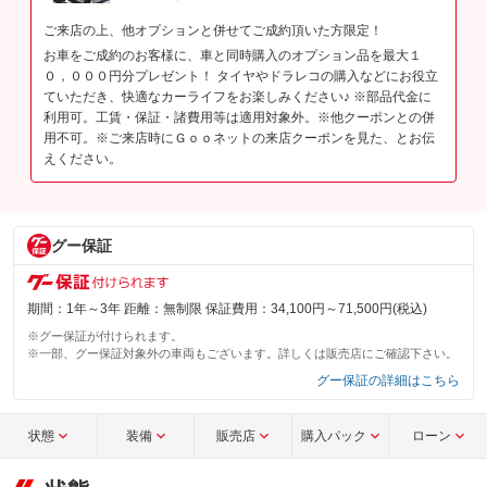
ご来店の上、他オプションと併せてご成約頂いた方限定！
お車をご成約のお客様に、車と同時購入のオプション品を最大１
０，０００円分プレゼント！ タイヤやドラレコの購入などにお役立
ていただき、快適なカーライフをお楽しみください♪ ※部品代金に
利用可。工賃・保証・諸費用等は適用対象外。※他クーポンとの併
用不可。※ご来店時にＧｏｏネットの来店クーポンを見た、とお伝
えください。
グー保証
期間：1年～3年 距離：無制限 保証費用：34,100円～71,500円(税込)
※グー保証が付けられます。
※一部、グー保証対象外の車両もございます。詳しくは販売店にご確認下さい。
グー保証の詳細はこちら
状態
装備
販売店
購入パック
ローン