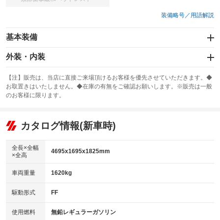
：装備なし
装備略号／用語解説
基本装備
エアバッグ：運転席/助手席
外装・内装
：装備あり
スライドドア：両面電動
カーナビ：SDナビ
：装備あり
：装備あり
【注】販売は、当店に直接ご来場頂けるお客様を優先させていただきます。◆
お取置きはいたしません。◆在庫の有無をご確認お願いします。※販売は一般
サンルーフ
ABS
TV：フルセグ
：装備なし
：装備あり
：装備あり
のお客様に限ります。
エアコン
Wエアコン
オーディオ：CDまたはCDチェンジャー／ミュージックサーバー
：装備あり
：装備あり
：装備あり
リフトアップ
パワーステアリング
カタログ情報(新車時)
ビジュアル：-／DVD再生
：装備なし
：装備あり
：装備あり
ダウンヒルアシストコントロール
アルミホイール：15インチ
：装備なし
：装備あり
全長×全幅
4695x1695x1825mm
×全高
パワーウィンドウ
盗難防止システム
革シート
ハーフレザーシート
：装備あり
：装備あり
：装備なし
：装備なし
車両重量
1620kg
アイドリングストップ
ドライブレコーダー
キーレス
LEDヘッドランプ
：装備なし
：装備あり
：装備あり
：装備あり
USB入力端子
Bluetooth接続
駆動形式
FF
HID(キセノンライト)
ポータブルナビ
：装備あり
：装備あり
：装備なし
：装備なし
100V電源
クリーンディーゼル
バックカメラ
ETC
使用燃料
無鉛レギュラーガソリン
：装備なし
：装備なし
：装備あり
：装備あり