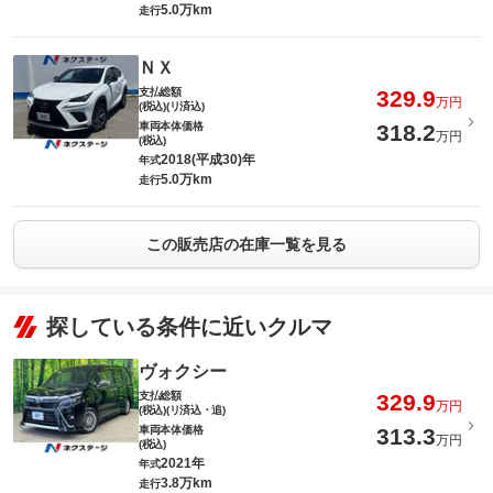
5.0万km
走行
ＮＸ
支払総額
329.9
万円
(税込)(リ済込)
車両本体価格
318.2
万円
(税込)
2018(平成30)年
年式
5.0万km
走行
この販売店の在庫一覧を見る
探している条件に近いクルマ
ヴォクシー
支払総額
329.9
万円
(税込)(リ済込・追)
車両本体価格
313.3
万円
(税込)
2021年
年式
3.8万km
走行