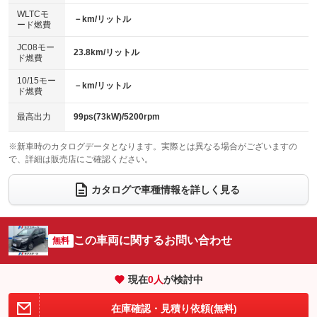
センターデフロック
エアロ
スマートキー
：装備なし
WLTCモ
：装備あり
：装備あり
－km/リットル
ード燃費
レンタカーアップ
展示・試乗車
ローダウン
ランフラットタイヤ
：装備なし
：装備なし
：装備なし
：装備なし
JC08モー
23.8km/リットル
ド燃費
電動格納ミラー
パワーシート
3列シート
：装備あり
：装備なし
：装備あり
10/15モー
装備略号／用語解説
－km/リットル
ベンチシート
フルフラットシート
ド燃費
：装備なし
：装備なし
チップアップシート
オットマン
：装備あり
：装備なし
最高出力
99ps(73kW)/5200rpm
電動格納サードシート
シートヒーター
：装備なし
：装備あり
※新車時のカタログデータとなります。実際とは異なる場合がございますの
で、詳細は販売店にご確認ください。
ウォークスルー
後席モニター
：装備あり
：装備あり
電動リアゲート
フロントカメラ
カタログで車種情報を詳しく見る
：装備なし
：装備なし
シートエアコン
全周囲カメラ
：装備なし
：装備なし
サイドカメラ
ルーフレール
この車両に関するお問い合わせ
：装備なし
無料
：装備なし
エアサスペンション
ヘッドライトウォッシャー
：装備なし
：装備あり
現在
0
人
が検討中
装備略号／用語解説
在庫確認・見積り依頼(無料)