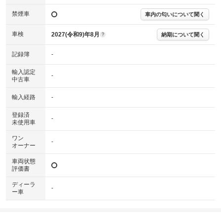
なる場合がございます。
※グー故障診断書はあくまでも実施時点での診断結果となります。将来に
禁煙車
車内の匂いについて聞く
わたり車両状態を担保するものではありませんので、車両情報等の詳細は
各販売店へお問い合わせ下さい。
車検
2027(令和9)年8月
納期について聞く
?
記録簿
-
輸入認定
-
中古車
輸入経路
-
登録済
-
未使用車
ワン
-
オーナー
車両状態
評価書
ディーラ
-
ー車