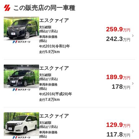
この販売店の同一車種
エスクァイア
支払総額
259.9
万円
(税込)(リ済込)
車両本体価格
242.3
万円
(税込)
2019(令和1)年
年式
5.9万km
走行
エスクァイア
支払総額
189.9
万円
(税込)(リ済込)
車両本体価格
178
万円
(税込)
2016(平成28)年
年式
7.8万km
走行
エスクァイア
支払総額
129.9
万円
(税込)(リ済込)
車両本体価格
117.8
万円
(税込)