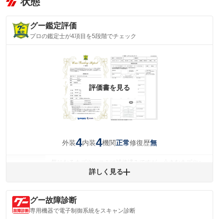
状態
グー鑑定評価
プロの鑑定士が4項目を5段階でチェック
評価書を見る
4
4
外装
内装
機関
修復歴
正常
無
気になるキズやヘコミは補修済みですが、小さなキズやヘ
外装
コミが残っています。
詳しく見る
(車両外装)
キズ・へこみについて問い合わせる
内装
グー故障診断
気になる汚れ等が、部分的にあります。
(内装状態)
専用機器で電子制御系統をスキャン診断