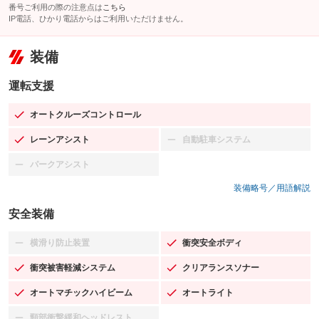
番号ご利用の際の注意点は
こちら
IP電話、ひかり電話からはご利用いただけません。
装備
運転支援
オートクルーズコントロール
：装備あり
レーンアシスト
自動駐車システム
：装備あり
：装備なし
パークアシスト
：装備なし
装備略号／用語解説
安全装備
横滑り防止装置
衝突安全ボディ
：装備なし
：装備あり
衝突被害軽減システム
クリアランスソナー
：装備あり
：装備あり
オートマチックハイビーム
オートライト
：装備あり
：装備あり
頸部衝撃緩和ヘッドレスト