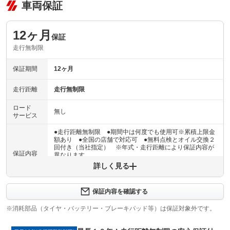
車両保証
12ヶ月
保証
走行無制限
保証期間
12ヶ月
走行距離
走行無制限
ロード
無し
サービス
●走行距離無制限 ●期間中は何度でも使用可※累積上限金
額あり ●全国の店舗で対応可 ●無料点検とオイル交換２
回付き（当社指定） ※年式・走行距離により保証内容が
保証内容
異なります
詳しく見る
保証内容について問い合わせる
安心のアフター保証は消耗品をはじめ、購入時に付属のナ
保証内容を確認する
保証項目
ビ等の電装品にも対応。最長３年までお選びいただけます
（有償）※お車により加入条件、保証内容が異なります。
※消耗部品（タイヤ・バッテリー・ブレーキパッド等）は保証対象外です。
修理回数
無制限