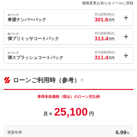
価格変更お知らせメールに登録
支払総額(税込)
Aパック
301.6
希望ナンバーパック
万円
内：オプシ
1.7
ョン価格
支払総額(税込)
Bパック
万円
313.4
(税込)
弾プリミッサコートパック
万円
車両本体価
288.3
万円
内：オプシ
格
13.5
ョン価格
支払総額(税込)
Cパック
万円
311.4
(税込)
弾スプラッシュコートパック
万円
車両本体価
288.3
万円
内：オプシ
格
パック内容
11.5
ョン価格
万円
(税込)
ローンご利用時（参考）
車両本体価
288.3
万円
格
パック内容
備考
－
車両本体価格（税込）のローン支払例
パック内容
25,100
このパックの見積もり依頼（無料）
備考
－
月々
円
このパックの見積もり依頼（無料）
備考
－
6.99
実質年率
%