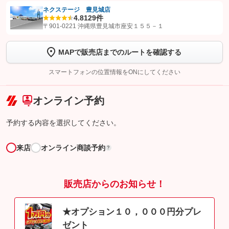
ネクステージ 豊見城店
4.8
129件
【STEP1】
認証画面でグーネットを友だち追加してから「許可する」ボタンを押
〒901-0221 沖縄県豊見城市座安１５５－１
します
MAPで販売店までのルートを確認する
【STEP2】
トーク画面で
ボタンをタップして問い合わせを
完了してください。
スマートフォンの位置情報をONにしてください
こちら
オンライン予約
予約する内容を選択してください。
来店
オンライン商談予約
?
販売店からのお知らせ！
★オプション１０，０００円分プレ
ゼント