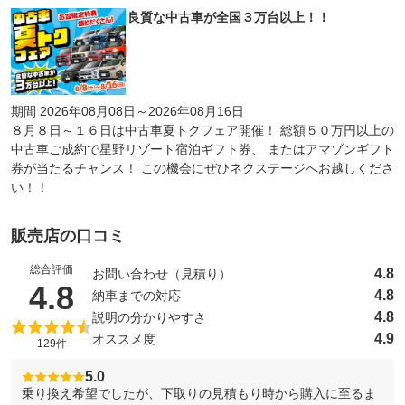
良質な中古車が全国３万台以上！！
期間 2026年08月08日～2026年08月16日
８月８日～１６日は中古車夏トクフェア開催！ 総額５０万円以上の
中古車ご成約で星野リゾート宿泊ギフト券、 またはアマゾンギフト
券が当たるチャンス！ この機会にぜひネクステージへお越しくださ
い！！
販売店の口コミ
総合評価
4.8
お問い合わせ（見積り）
（5点満点中）
4.8
4.8
納車までの対応
4.8
説明の分かりやすさ
4.9
オススメ度
129件
5.0
乗り換え希望でしたが、下取りの見積もり時から購入に至るま