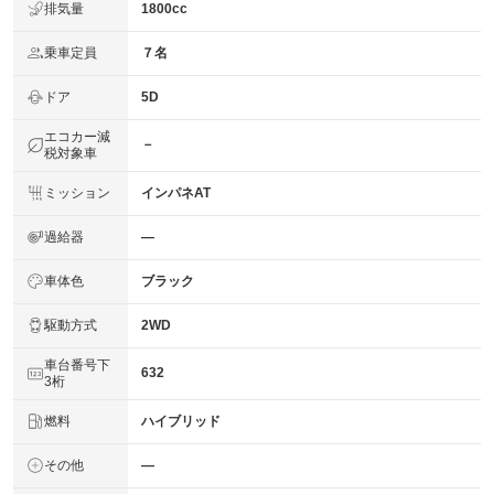
排気量
1800cc
乗車定員
７名
ドア
5D
エコカー減
－
税対象車
ミッション
インパネAT
過給器
―
車体色
ブラック
駆動方式
2WD
車台番号下
632
3桁
燃料
ハイブリッド
その他
―