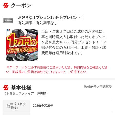
クーポン
お好きなオプション1万円分プレゼント！
有効期限：有効期限なし
当店へご来店当日にご成約のお客様に、
車と同時購入＆お取付いただくオプショ
ン品を最大10,000円分プレゼント！（※
部品代金にのみ利用可。工賃・保証・諸
費用等は適用対象外です）
※グークーポンは必ず商談前にご呈示いただき、特典内容をご確認くださ
い。商談後のご呈示は無効となりますので、ご注意下さい。
基本仕様
装備略号／用語解説
（トヨタエスクァイア 沖縄県）
年式（初度
2020(令和2)年
登録）