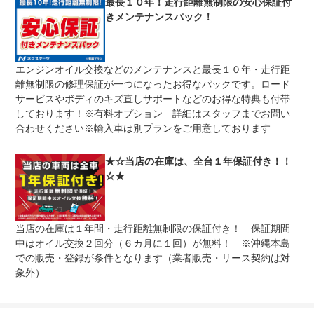
最長１０年！走行距離無制限の安心保証付
きメンテナンスパック！
車両本体価格
期間中は何度でも修理可能！修理金額は車両本体価格の１
上限金額
００％までしっかり保証します。車両本体価格５０万円以
下の場合は５０万円まで保証します。
エンジンオイル交換などのメンテナンスと最長１０年・走行距
無し
離無制限の修理保証が一つになったお得なパックです。ロード
免責金
保証修理の対象となる場合は、お客様の費用負担は一切ご
ざいません。
サービスやボディのキズ直しサポートなどのお得な特典も付帯
しております！※有料オプション 詳細はスタッフまでお問い
全国のネクステージで受付可能！ご遠方でネクステージに
保証修理
持ち込めないお客様も保証修理はお受け頂けます。詳細
合わせください※輸入車は別プランをご用意しております
受付先
は、スタッフまでお気軽にお尋ねください。
整備付 法定12ヶ月または法定24ヶ月点検整備付
★☆当店の在庫は、全台１年保証付き！！
法定整備
※車検なし・車検整備付の場合は法定24ヶ月点検整備付
☆★
※商用車は6ヶ月または12ヶ月点検整備付
１．契約後～納車までに法定点検を実施致します。 ２．
法定整備
支払総額に整備代金を含んでおります。 ３．点検記録簿
について
が発行されます。
当店の在庫は１年間・走行距離無制限の保証付き！ 保証期間
中はオイル交換２回分（６カ月に１回）が無料！ ※沖縄本島
での販売・登録が条件となります（業者販売・リース契約は対
象外）