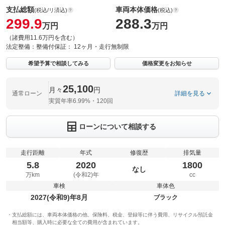
支払総額
車両本体価格
(税込/リ済込)
(税込)
299.9
288.3
万円
万円
（諸費用11.6万円を含む）
法定整備：
整備付
保証：
12ヶ月・走行無制限
希望予算で相談してみる
価格変更をお知らせ
25,100
月々
円
通常ローン
詳細を見る
実質年率6.99%・120回
ローンについて相談する
走行距離
年式
修復歴
排気量
5.8
2020
1800
なし
万km
(令和2)年
cc
車検
車体色
2027(令和9)年8月
ブラック
支払総額には、車両本体価格の他、保険料、税金、登録等に伴う費用、リサイクル預託金
相当額等、購入時に必要な全ての費用が含まれています。