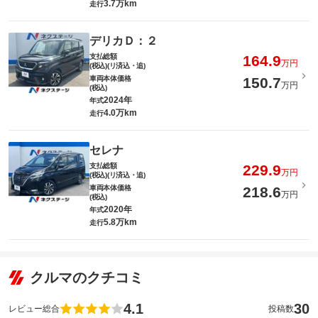
3.7万km
走行
デリカＤ：２
支払総額
164.9
万円
(税込)(リ済込・追)
車両本体価格
150.7
万円
(税込)
2024年
年式
4.0万km
走行
セレナ
支払総額
229.9
万円
(税込)(リ済込・追)
車両本体価格
218.6
万円
(税込)
2020年
年式
5.8万km
走行
クルマのクチコミ
4.1
30
レビュー総合
投稿数