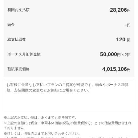
このパックの見積もり依頼（無料）
28,206
初回お支払額
円
-
頭金
円
120
総支払回数
回
50,000
ボーナス月加算金額
円 × 2回
4,015,106
割賦販売価格
円
お客様に最適なお支払いプランのご提案が可能です。頭金やボーナス加算
額、支払回数の変更などお気軽にご用命ください。
※上記のお支払い例は、あくまでも参考例です。
※上記の金額には税金（車両本体価格(税込)の消費税除く）とその他諸費用は含まれ
ておりません。
※詳しくは、各販売店までお問い合わせください。