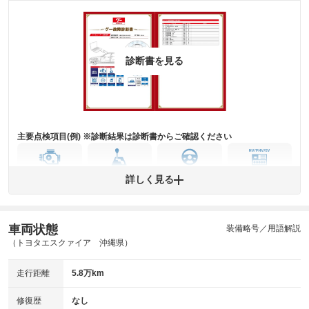
主要機関に不具合はありません。
機関
詳細は鑑定書をご確認ください。
修復歴
※グー鑑定は保証サービスではございません。購入時は必ず現車をご確認
診断書を見る
下さい。
※実際にお渡しするコンディションチェックシートにつきましては、形式
および表示項目が異なる場合がございます。
※グー鑑定の評価はあくまでも記載している鑑定日の鑑定結果となりま
す。車両情報等の詳細は各販売店へお問い合わせ下さい。
主要点検項目(例) ※診断結果は診断書からご確認ください
エンジン
トランス
パワー
HV/PHV/EV
詳しく見る
ミッション
ステアリング
車両状態
ABS
エアーバッグ
先進安全装備
その他
装備略号／用語解説
（トヨタエスクァイア 沖縄県）
※異常がある場合は主要点検項目が赤色になり、異常と表記されます。
※車に装備されていない項目は「-」と表記されます
走行距離
5.8万km
※グー故障診断は保証サービスではございません。購入時は必ず現車をご
確認下さい。
※実際にお渡しする故障診断書につきましては、形式および表示項目が異
修復歴
なし