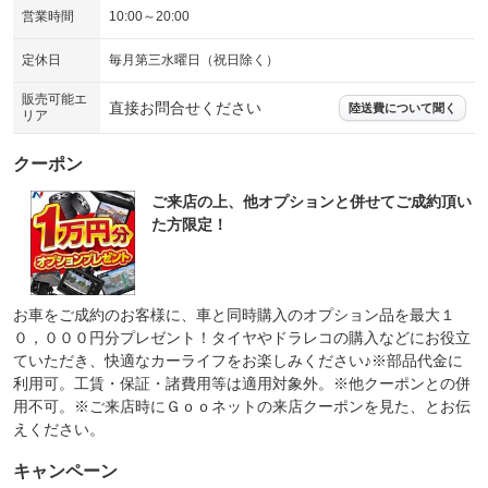
営業時間
10:00～20:00
定休日
毎月第三水曜日（祝日除く）
販売可能エ
直接お問合せください
陸送費について聞く
リア
クーポン
ご来店の上、他オプションと併せてご成約頂い
た方限定！
お車をご成約のお客様に、車と同時購入のオプション品を最大１
０，０００円分プレゼント！タイヤやドラレコの購入などにお役立
ていただき、快適なカーライフをお楽しみください♪※部品代金に
利用可。工賃・保証・諸費用等は適用対象外。※他クーポンとの併
用不可。※ご来店時にＧｏｏネットの来店クーポンを見た、とお伝
えください。
キャンペーン