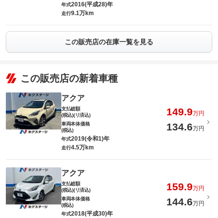
2016(平成28)年
年式
9.1万km
走行
この販売店の在庫一覧を見る
この販売店の新着車種
アクア
支払総額
149.9
万円
(税込)(リ済込)
車両本体価格
134.6
万円
(税込)
2019(令和1)年
年式
4.5万km
走行
アクア
支払総額
159.9
万円
(税込)(リ済込)
車両本体価格
144.6
万円
(税込)
2018(平成30)年
年式