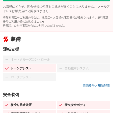
お気軽にどうぞ。問合せ後に何度もご連絡が届くことはありません。 メールア
ドレスは販売店に公開されません。
※無料電話をご利用の場合は、販売店へお客様の電話番号が通知されます。無料電話
番号ご利用の際の注意点は
こちら
IP電話、ひかり電話からはご利用いただけません。
装備
運転支援
オートクルーズコントロール
：装備なし
レーンアシスト
自動駐車システム
：装備あり
：装備なし
パークアシスト
：装備なし
装備略号／用語解説
安全装備
横滑り防止装置
衝突安全ボディ
：装備あり
：装備あり