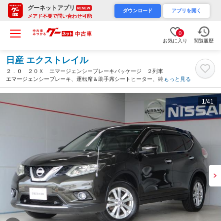
グーネットアプリ
RENEW
ダウンロード
アプリを開く
メアド不要で問い合わせ可能
0
お気に入り
閲覧履歴
日産 エクストレイル
２．０ ２０Ｘ エマージェンシーブレーキパッケージ ２列車
エマージェンシーブレーキ、運転席＆助手席シートヒーター、純正
もっと見る
９インチナビ／バックモニター、ＥＴＣ、ドライブレコーダー【防
錆未施工】（沖縄県）
1
/41