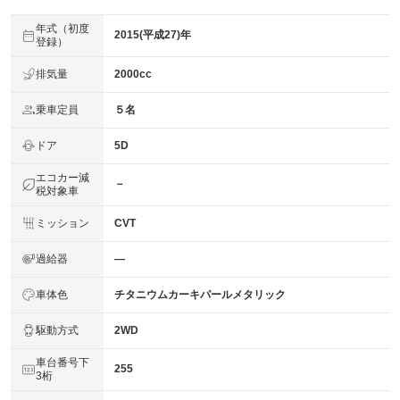
年式（初度
2015(平成27)年
登録）
排気量
2000cc
乗車定員
５名
ドア
5D
エコカー減
－
税対象車
ミッション
CVT
過給器
―
車体色
チタニウムカーキパールメタリック
駆動方式
2WD
車台番号下
255
3桁