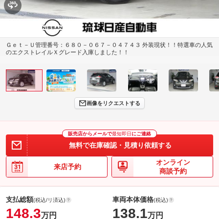
Ｇｅｔ－Ｕ管理番号：６８０－０６７－０４７４３ 外装現状！！特選車の人気
のエクストレイルＸグレード入庫しました！！
画像をリクエストする
販売店からメールで
最短即日
にご連絡
無料で在庫確認・見積り依頼する
オンライン
来店予約
商談予約
支払総額
車両本体価格
(税込/リ済込)
(税込)
148.3
138.1
万円
万円