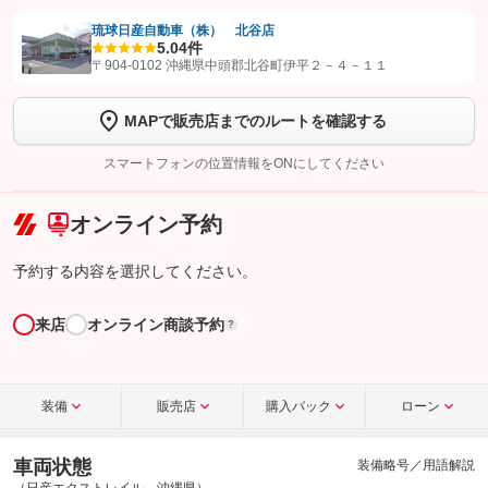
琉球日産自動車（株） 北谷店
5.0
4件
【STEP1】
認証画面でグーネットを友だち追加してから「許可する」ボタンを押
〒904-0102 沖縄県中頭郡北谷町伊平２－４－１１
します
MAPで販売店までのルートを確認する
【STEP2】
トーク画面で
ボタンをタップして問い合わせを
完了してください。
スマートフォンの位置情報をONにしてください
こちら
オンライン予約
予約する内容を選択してください。
来店
オンライン商談予約
?
装備
販売店
購入パック
ローン
車両状態
装備略号／用語解説