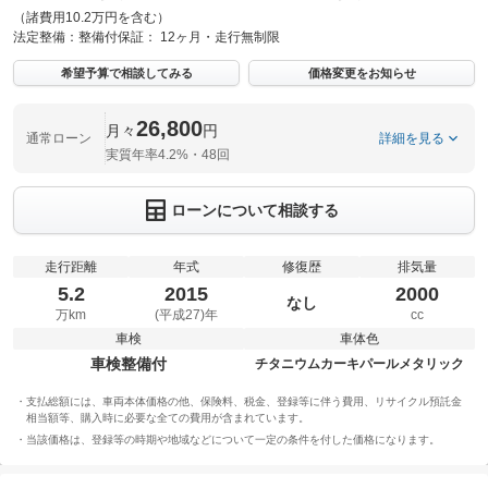
（諸費用10.2万円を含む）
法定整備：
整備付
保証：
12ヶ月・走行無制限
希望予算で相談してみる
価格変更をお知らせ
26,800
月々
円
通常ローン
詳細を見る
実質年率4.2%・48回
ローンについて相談する
走行距離
年式
修復歴
排気量
5.2
2015
2000
なし
万km
(平成27)年
cc
車検
車体色
車検整備付
チタニウムカーキパールメタリック
支払総額には、車両本体価格の他、保険料、税金、登録等に伴う費用、リサイクル預託金
相当額等、購入時に必要な全ての費用が含まれています。
当該価格は、登録等の時期や地域などについて一定の条件を付した価格になります。