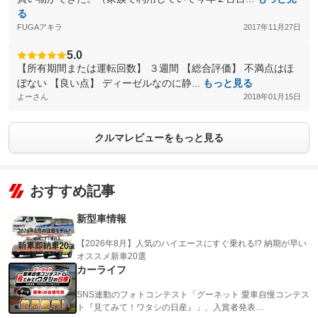
る
FUGAアキラ
2017年11月27日
5.0
【所有期間または運転回数】 ３週間 【総合評価】 不満点はほ
ぼない 【良い点】 ディーゼルなのに静...
もっと見る
よーさん
2018年01月15日
クルマレビューをもっと見る
おすすめ記事
新型車情報
【2026年8月】人気のハイエースにすぐ乗れる!? 納期が早い
オススメ新車20選
カーライフ
SNS連動のフォトコンテスト「グーネット 愛車自慢コンテス
ト『見てみて！ワタシの日産』」、入賞者発表…