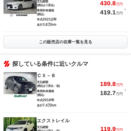
支払総額
430.8
万円
(税込)(リ済込)
車両本体価格
419.1
万円
(税込)
2021()年
年式
3.8万km
走行
この販売店の在庫一覧を見る
探している条件に近いクルマ
ＣＸ－８
支払総額
189.8
万円
(税込)(リ済込・追)
車両本体価格
182.7
万円
(税込)
2018年
年式
7.4万km
走行
エクストレイル
支払総額
119.9
万円
(税込)(リ済込・追)