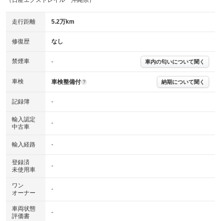
（日産エクストレイル 沖縄県）
走行距離
5.2万km
修復歴
なし
禁煙車
-
車内の匂いについて聞く
車検
車検整備付
納期について聞く
?
記録簿
-
輸入認定
-
中古車
輸入経路
-
登録済
-
未使用車
ワン
-
オーナー
車両状態
-
評価書