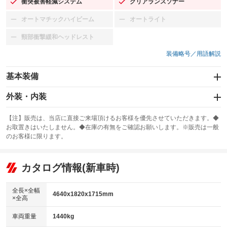
衝突被害軽減システム
クリアランスソナー
：装備あり
：装備あり
オートマチックハイビーム
オートライト
：装備なし
：装備なし
頸部衝撃緩和ヘッドレスト
：装備なし
装備略号／用語解説
基本装備
エアバッグ：運転席/助手席
外装・内装
：装備あり
スライドドア
カーナビ：メモリーナビ他
：装備なし
：装備あり
【注】販売は、当店に直接ご来場頂けるお客様を優先させていただきます。◆
お取置きはいたしません。◆在庫の有無をご確認お願いします。※販売は一般
サンルーフ
ABS
TV：フルセグ
：装備なし
：装備あり
：装備あり
のお客様に限ります。
エアコン
Wエアコン
オーディオ：CDまたはCDチェンジャー／ミュージックプレイヤー接続
：装備あり
：装備なし
：装備あり
可／ミュージックサーバー
リフトアップ
パワーステアリング
カタログ情報(新車時)
：装備なし
：装備あり
ビジュアル：-／DVD再生
：装備あり
ダウンヒルアシストコントロール
：装備なし
アルミホイール：17インチ
全長×全幅
：装備あり
4640x1820x1715mm
×全高
パワーウィンドウ
盗難防止システム
：装備あり
：装備あり
革シート
ハーフレザーシート
：装備なし
：装備なし
車両重量
1440kg
アイドリングストップ
ドライブレコーダー
：装備あり
：装備あり
キーレス
LEDヘッドランプ