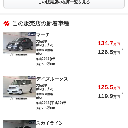
この販売店の在庫一覧を見る
この販売店の新着車種
マーチ
支払総額
134.7
万円
(税込)(リ済込)
車両本体価格
126.5
万円
(税込)
2016()年
年式
5.0万km
走行
デイズルークス
支払総額
125.5
万円
(税込)(リ済込)
車両本体価格
119.9
万円
(税込)
2018(平成30)年
年式
2.8万km
走行
スカイライン