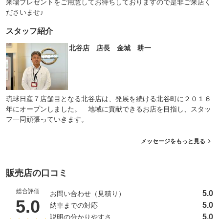
来場プレゼントをご用意してお待ちしておりますので是非ご来店く
ださいませ♪
スタッフ紹介
北谷店 店長 金城 耕一
琉球日産７店舗目となる北谷店は、発展を続ける北谷町に２０１６
年にオープンしました。 地域に貢献できるお店を目指し、スタッ
フ一同頑張っていきます。
メッセージをもっと見る
販売店の口コミ
総合評価
5.0
お問い合わせ（見積り）
（5点満点中）
5.0
5.0
納車までの対応
5.0
説明の分かりやすさ