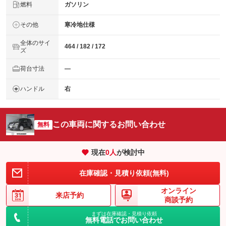
燃料
ガソリン
その他
寒冷地仕様
全体のサイ
464 / 182 / 172
ズ
荷台寸法
―
ハンドル
右
この車両に関するお問い合わせ
無料
現在
0
人
が検討中
在庫確認・見積り依頼(無料)
オンライン
来店予約
商談予約
まずは在庫確認・見積り依頼
無料電話でお問い合わせ