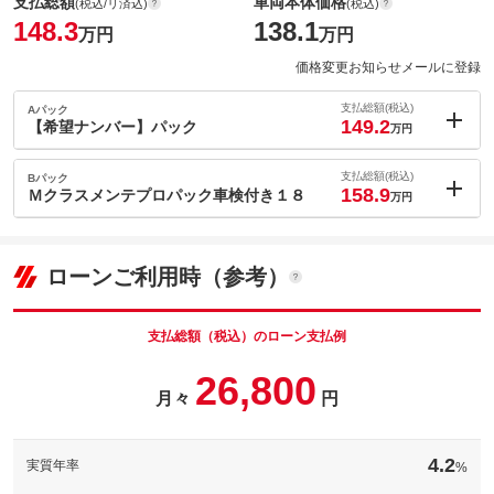
支払総額
車両本体価格
(税込/リ済込)
(税込)
148.3
138.1
万円
万円
価格変更お知らせメールに登録
支払総額(税込)
Aパック
149.2
【希望ナンバー】パック
万円
内：オプシ
0.9
ョン価格
支払総額(税込)
Bパック
万円
158.9
(税込)
Ｍクラスメンテプロパック車検付き１８
万円
車両本体価
138.1
万円
内：オプシ
格
10.6
ョン価格
万円
(税込)
ローンご利用時（参考）
車両本体価
138.1
万円
格
支払総額（税込）のローン支払例
パック内容
希望ナンバーを取得するパックです。お好きな数字・思い出の数
26,800
字をお客様の愛車にも！※一部取得出来ないナンバーもございま
月々
円
パック内容
す。※人気の数字等は、抽選になることがございます。ご了承く
ださい。
【メンテプロパック】６ヶ月ごとの定期点検とオイル交換をオト
クな料金でパックにしました。プロのチェックが定期的に受けら
備考
－
4.2
実質年率
%
れて安心です。