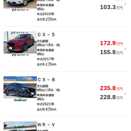
車両本体価格
103.3
万円
(税込)
2015年
年式
8.2万km
走行
ＣＸ－５
支払総額
172.9
万円
(税込)(リ済込・追)
車両本体価格
155.8
万円
(税込)
2017年
年式
6.1万km
走行
ＣＸ－８
支払総額
235.8
万円
(税込)(リ済込・追)
車両本体価格
228.8
万円
(税込)
2021年
年式
8.9万km
走行
ＷＲ－Ｖ