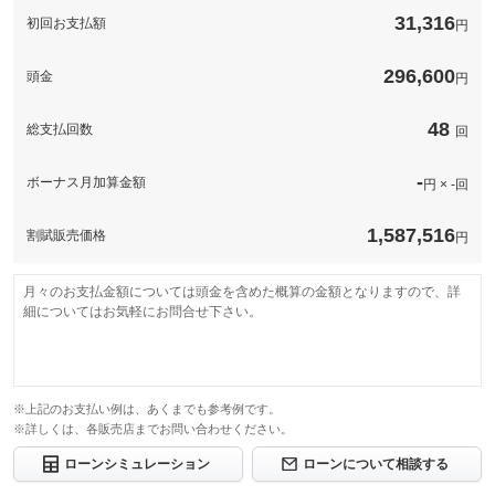
点検基本料金
31,316
エンジンオイル交換
このパックの見積もり依頼（無料）
初回お支払額
円
オイルフィルター交換
備考
※自賠責保険、重量税などの諸費用や、おクルマの状態に応じて
必要となる整備料金は含まれておりません。予めご了承下さい
296,600
頭金
円
48
総支払回数
このパックの見積もり依頼（無料）
回
-
ボーナス月加算金額
円 × -回
1,587,516
割賦販売価格
円
月々のお支払金額については頭金を含めた概算の金額となりますので、詳
細についてはお気軽にお問合せ下さい。
※上記のお支払い例は、あくまでも参考例です。
※詳しくは、各販売店までお問い合わせください。
ローンシミュレーション
ローンについて相談する