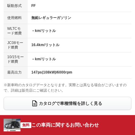
：装備あり
：装備なし
USB入力端子
Bluetooth接続
駆動形式
FF
：装備なし
：装備あり
HID(キセノンライト)
ポータブルナビ
：装備なし
：装備なし
100V電源
クリーンディーゼル
使用燃料
無鉛レギュラーガソリン
：装備なし
：装備なし
バックカメラ
ETC
：装備あり
：装備あり
センターデフロック
：装備なし
WLTCモ
エアロ
スマートキー
－km/リットル
：装備なし
：装備あり
ード燃費
レンタカーアップ
展示・試乗車
：装備なし
：装備なし
ローダウン
ランフラットタイヤ
：装備なし
：装備なし
JC08モー
16.4km/リットル
ド燃費
電動格納ミラー
：装備あり
パワーシート
3列シート
：装備なし
：装備なし
10/15モー
装備略号／用語解説
－km/リットル
ド燃費
ベンチシート
フルフラットシート
：装備なし
：装備なし
チップアップシート
オットマン
最高出力
147ps(108kW)/6000rpm
：装備なし
：装備なし
電動格納サードシート
シートヒーター
：装備なし
：装備あり
※新車時のカタログデータとなります。実際とは異なる場合がございますの
で、詳細は販売店にご確認ください。
ウォークスルー
後席モニター
：装備なし
：装備なし
カタログで車種情報を詳しく見る
電動リアゲート
フロントカメラ
：装備なし
：装備なし
シートエアコン
全周囲カメラ
：装備なし
：装備なし
この車両に関するお問い合わせ
サイドカメラ
無料
ルーフレール
：装備なし
：装備なし