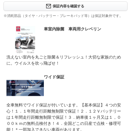
修理回数
-
保証内容を確認する
※消耗部品（タイヤ・バッテリー・ブレーキパッド等）は保証対象外です。
上限金額
-
車室内除菌 車両用クレベリン
免責金
無し
保証修理
-
受付先
整備付 法定12ヶ月または法定24ヶ月点検整備付
洗えない室内を丸ごと除菌＆リフレッシュ！大切な家族のため
法定整備
※車検なし・車検整備付の場合は法定24ヶ月点検整備付
※商用車は6ヶ月または12ヶ月点検整備付
に。ウイルスを吹っ飛ばせ！
法定整備
-
について
ワイド保証
全車無料でワイド保証が付いています。【基本保証】４つの安
心！１．１年間走行距離無制限で保証！２．１２Ｖバッテリー
は１年間走行距離無制限で保証！３．納車後１ヶ月又は１，０
００ｋｍの無料点検付き！４．全国どこの日産で点検・修理可
能！＊一部加入できない車両があります。