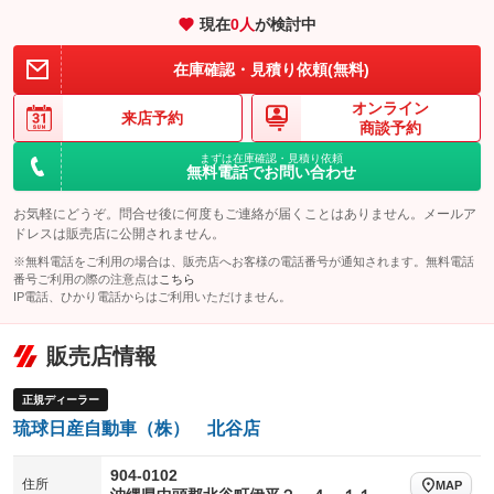
エアサスペンション
ヘッドライトウォッシャー
：装備なし
：装備なし
現在
0
人
が検討中
装備略号／用語解説
在庫確認・見積り依頼(無料)
オンライン
来店予約
商談予約
まずは在庫確認・見積り依頼
無料電話でお問い合わせ
お気軽にどうぞ。問合せ後に何度もご連絡が届くことはありません。メールア
ドレスは販売店に公開されません。
※無料電話をご利用の場合は、販売店へお客様の電話番号が通知されます。無料電話
番号ご利用の際の注意点は
こちら
IP電話、ひかり電話からはご利用いただけません。
販売店情報
正規ディーラー
琉球日産自動車（株） 北谷店
904-0102
住所
MAP