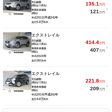
支払総額
135.1
万円
(税込)(リ済込)
車両本体価格
121
万円
(税込)
2012(平成24)年
年式
5.9万km
走行
エクストレイル
支払総額
414.4
万円
(税込)(リ済込)
車両本体価格
407
万円
(税込)
2024年
年式
381km
走行
エクストレイル
支払総額
221.8
万円
(税込)(リ済込)
車両本体価格
209
万円
(税込)
2014(平成26)年
年式
4.8万km
走行