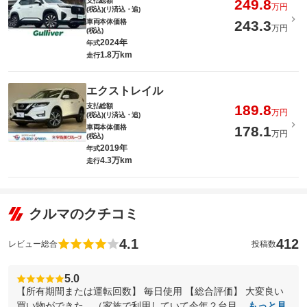
支払総額
249.8
万円
(税込)(リ済込・追)
車両本体価格
243.3
万円
(税込)
2024年
年式
1.8万km
走行
エクストレイル
支払総額
189.8
万円
(税込)(リ済込・追)
車両本体価格
178.1
万円
(税込)
2019年
年式
4.3万km
走行
クルマのクチコミ
4.1
412
レビュー総合
投稿数
5.0
【所有期間または運転回数】 毎日使用 【総合評価】 大変良い
買い物ができた。（家族で利用していて今年２台目...
もっと見