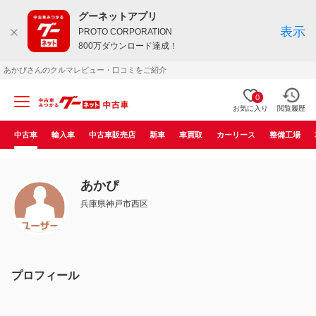
グーネットアプリ
表示
PROTO CORPORATION
800万ダウンロード達成！
あかぴさんのクルマレビュー・口コミをご紹介
0
お気に入り
閲覧履歴
中古車
輸入車
中古車販売店
新車
車買取
カーリース
整備工場
あかぴ
兵庫県神戸市西区
プロフィール