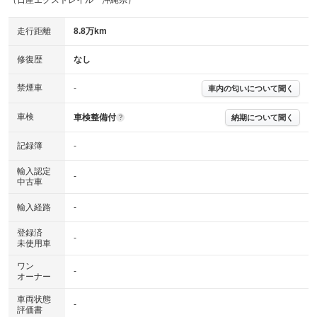
（日産エクストレイル 沖縄県）
走行距離
8.8万km
修復歴
なし
禁煙車
-
車内の匂いについて聞く
車検
車検整備付
納期について聞く
?
記録簿
-
輸入認定
-
中古車
輸入経路
-
登録済
-
未使用車
ワン
-
オーナー
車両状態
-
評価書