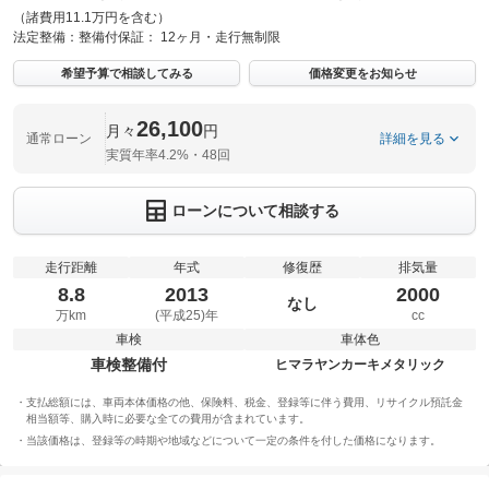
（諸費用11.1万円を含む）
法定整備：
整備付
保証：
12ヶ月・走行無制限
希望予算で相談してみる
価格変更をお知らせ
26,100
月々
円
通常ローン
詳細を見る
実質年率4.2%・48回
ローンについて相談する
走行距離
年式
修復歴
排気量
8.8
2013
2000
なし
万km
(平成25)年
cc
車検
車体色
車検整備付
ヒマラヤンカーキメタリック
支払総額には、車両本体価格の他、保険料、税金、登録等に伴う費用、リサイクル預託金
相当額等、購入時に必要な全ての費用が含まれています。
当該価格は、登録等の時期や地域などについて一定の条件を付した価格になります。