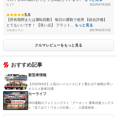
たく7
2021年07月18日
5.0
【所有期間または運転回数】 毎日の通勤で使用 【総合評価】
とてもいいです！ 【良い点】 フラット...
もっと見る
ツルタントン
2017年02月17日
クルマレビューをもっと見る
おすすめ記事
新型車情報
【2026年8月】人気のハイエースにすぐ乗れる!? 納期が早い
オススメ新車20選
カーライフ
SNS連動のフォトコンテスト「グーネット 愛車自慢コンテス
ト『見てみて！ワタシの日産』」、入賞者発表…