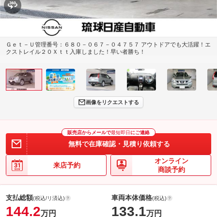
Ｇｅｔ－Ｕ管理番号：６８０－０６７－０４７５７ アウトドアでも大活躍！エ
クストレイル２０Ｘｔｔ入庫しました！早い者勝ち！
画像をリクエストする
販売店からメールで
最短即日
にご連絡
無料で在庫確認・見積り依頼する
オンライン
来店予約
商談予約
支払総額
車両本体価格
(税込/リ済込)
(税込)
144.2
133.1
万円
万円