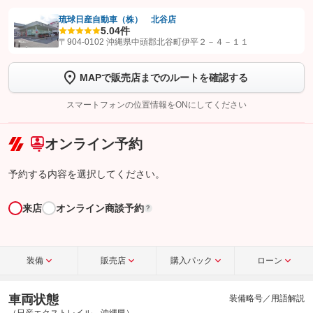
琉球日産自動車（株） 北谷店
5.0
4件
【STEP1】
認証画面でグーネットを友だち追加してから「許可する」ボタンを押
〒904-0102 沖縄県中頭郡北谷町伊平２－４－１１
します
MAPで販売店までのルートを確認する
【STEP2】
トーク画面で
ボタンをタップして問い合わせを
完了してください。
スマートフォンの位置情報をONにしてください
こちら
オンライン予約
予約する内容を選択してください。
来店
オンライン商談予約
?
装備
販売店
購入パック
ローン
車両状態
装備略号／用語解説