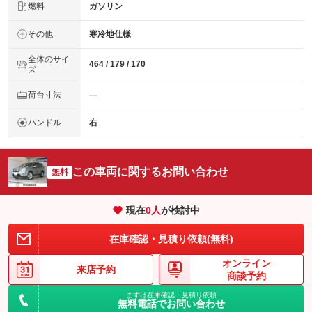
燃料
ガソリン
その他
寒冷地仕様
全体のサイ
464 / 179 / 170
ズ
荷台寸法
―
ハンドル
右
この車両に関するお問い合わせ
無料
現在
0
人
が検討中
在庫確認・見積り依頼(無料)
オンライン
来店予約
商談予約
まずは在庫確認・見積り依頼
無料電話でお問い合わせ