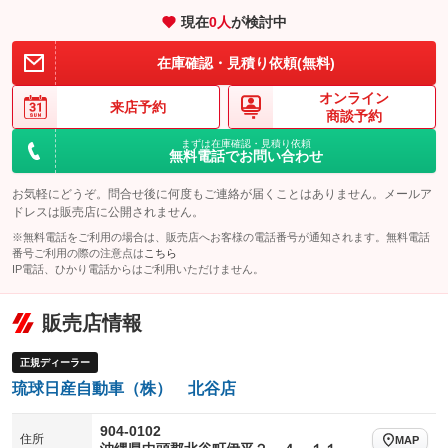
エアサスペンション
ヘッドライトウォッシャー
：装備なし
：装備なし
現在
0
人
が検討中
装備略号／用語解説
在庫確認・見積り依頼(無料)
オンライン
来店予約
商談予約
まずは在庫確認・見積り依頼
無料電話でお問い合わせ
お気軽にどうぞ。問合せ後に何度もご連絡が届くことはありません。メールア
ドレスは販売店に公開されません。
※無料電話をご利用の場合は、販売店へお客様の電話番号が通知されます。無料電話
番号ご利用の際の注意点は
こちら
IP電話、ひかり電話からはご利用いただけません。
販売店情報
正規ディーラー
琉球日産自動車（株） 北谷店
904-0102
住所
MAP