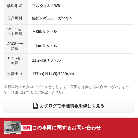
：装備あり
：装備なし
USB入力端子
Bluetooth接続
駆動形式
フルタイム４WD
：装備なし
：装備あり
HID(キセノンライト)
ポータブルナビ
：装備あり
：装備なし
100V電源
クリーンディーゼル
使用燃料
無鉛レギュラーガソリン
：装備なし
：装備なし
バックカメラ
ETC
：装備あり
：装備あり
センターデフロック
：装備なし
WLTCモ
エアロ
スマートキー
－km/リットル
：装備なし
：装備あり
ード燃費
レンタカーアップ
展示・試乗車
：装備なし
：装備なし
ローダウン
ランフラットタイヤ
：装備なし
：装備なし
JC08モー
－km/リットル
ド燃費
電動格納ミラー
：装備あり
パワーシート
3列シート
：装備なし
：装備なし
10/15モー
装備略号／用語解説
13.2km/リットル
ド燃費
ベンチシート
フルフラットシート
：装備なし
：装備なし
チップアップシート
オットマン
最高出力
137ps(101kW)/5200rpm
：装備なし
：装備なし
電動格納サードシート
シートヒーター
：装備なし
：装備なし
※新車時のカタログデータとなります。実際とは異なる場合がございますの
で、詳細は販売店にご確認ください。
ウォークスルー
後席モニター
：装備なし
：装備なし
カタログで車種情報を詳しく見る
電動リアゲート
フロントカメラ
：装備なし
：装備なし
シートエアコン
全周囲カメラ
：装備なし
：装備なし
この車両に関するお問い合わせ
サイドカメラ
無料
ルーフレール
：装備なし
：装備なし