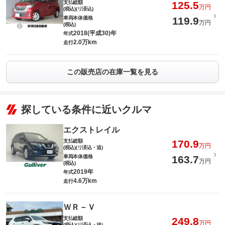
支払総額
125.5
万円
(税込)(リ済込)
車両本体価格
119.9
万円
(税込)
2018(平成30)年
年式
2.0万km
走行
この販売店の在庫一覧を見る
探している条件に近いクルマ
エクストレイル
支払総額
170.9
万円
(税込)(リ済込・追)
車両本体価格
163.7
万円
(税込)
2019年
年式
4.6万km
走行
ＷＲ－Ｖ
支払総額
249.8
万円
(税込)(リ済込・追)