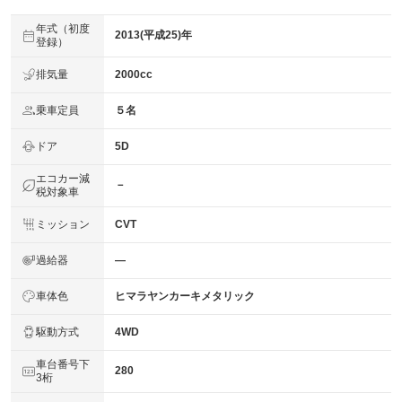
年式（初度
2013(平成25)年
登録）
排気量
2000cc
乗車定員
５名
ドア
5D
エコカー減
－
税対象車
ミッション
CVT
過給器
―
車体色
ヒマラヤンカーキメタリック
駆動方式
4WD
車台番号下
280
3桁