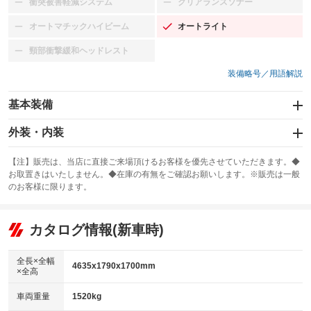
衝突被害軽減システム
クリアランスソナー
：装備なし
：装備なし
オートマチックハイビーム
オートライト
：装備なし
：装備あり
頸部衝撃緩和ヘッドレスト
：装備なし
装備略号／用語解説
基本装備
エアバッグ：運転席/助手席
外装・内装
：装備あり
スライドドア
カーナビ：メモリーナビ他
：装備なし
：装備あり
【注】販売は、当店に直接ご来場頂けるお客様を優先させていただきます。◆
お取置きはいたしません。◆在庫の有無をご確認お願いします。※販売は一般
サンルーフ
ABS
TV：フルセグ
：装備なし
：装備あり
：装備あり
のお客様に限ります。
エアコン
Wエアコン
オーディオ：CDまたはCDチェンジャー／ミュージックプレイヤー接続
：装備あり
：装備なし
：装備あり
可／ミュージックサーバー
リフトアップ
パワーステアリング
カタログ情報(新車時)
：装備なし
：装備あり
ビジュアル：-／DVD再生
：装備あり
ダウンヒルアシストコントロール
：装備あり
アルミホイール：18インチ
全長×全幅
：装備あり
4635x1790x1700mm
×全高
パワーウィンドウ
盗難防止システム
：装備あり
：装備あり
革シート
ハーフレザーシート
：装備なし
：装備なし
車両重量
1520kg
アイドリングストップ
ドライブレコーダー
：装備なし
：装備あり
キーレス
LEDヘッドランプ