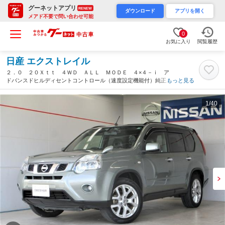
グーネットアプリ
RENEW
ダウンロード
アプリを開く
メアド不要で問い合わせ可能
0
お気に入り
閲覧履歴
日産 エクストレイル
２．０ ２０Ｘｔｔ ４ＷＤ ＡＬＬ ＭＯＤＥ ４×４－ｉ ア
ドバンスドヒルディセントコントロール（速度設定機能付）純正７
もっと見る
インチナビ／バックモニター、ＥＴＣ、社外ドライブレコーダー、
防水シート、オートライト【防錆未施工】（沖縄県）
1
/40