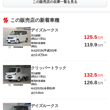
この販売店の在庫一覧を見る
この販売店の新着車種
デイズルークス
支払総額
125.5
万円
(税込)(リ済込)
車両本体価格
119.9
万円
(税込)
2018(平成30)年
年式
2.8万km
走行
クリッパートラック
支払総額
132.5
万円
(税込)(リ済込)
車両本体価格
126.8
万円
(税込)
2026(令和8)年
年式
14km
走行
デイズルークス