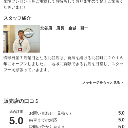
来場プレゼントをご用意してお待ちしておりますので是非ご来店く
ださいませ♪
スタッフ紹介
北谷店 店長 金城 耕一
琉球日産７店舗目となる北谷店は、発展を続ける北谷町に２０１６
年にオープンしました。 地域に貢献できるお店を目指し、スタッ
フ一同頑張っていきます。
メッセージをもっと見る
販売店の口コミ
総合評価
5.0
お問い合わせ（見積り）
（5点満点中）
5.0
5.0
納車までの対応
5.0
説明の分かりやすさ