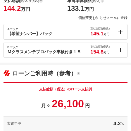
支払総額
車両本体価格
(税込/リ済込)
(税込)
144.2
133.1
万円
万円
価格変更お知らせメールに登録
支払総額(税込)
Aパック
145.1
【希望ナンバー】パック
万円
内：オプシ
0.9
ョン価格
支払総額(税込)
Bパック
万円
154.8
(税込)
Ｍクラスメンテプロパック車検付き１８
万円
車両本体価
133.1
万円
内：オプシ
格
10.6
ョン価格
万円
(税込)
ローンご利用時（参考）
車両本体価
133.1
万円
格
支払総額（税込）のローン支払例
パック内容
希望ナンバーを取得するパックです。お好きな数字・思い出の数
26,100
字をお客様の愛車にも！※一部取得出来ないナンバーもございま
月々
円
パック内容
す。※人気の数字等は、抽選になることがございます。ご了承く
ださい。
【メンテプロパック】６ヶ月ごとの定期点検とオイル交換をオト
クな料金でパックにしました。プロのチェックが定期的に受けら
備考
－
4.2
実質年率
%
れて安心です。