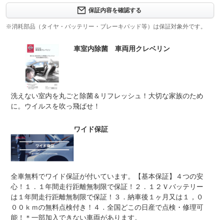
修理回数
-
保証内容を確認する
※消耗部品（タイヤ・バッテリー・ブレーキパッド等）は保証対象外です。
上限金額
-
車室内除菌 車両用クレベリン
免責金
無し
保証修理
-
受付先
整備付 法定12ヶ月または法定24ヶ月点検整備付
洗えない室内を丸ごと除菌＆リフレッシュ！大切な家族のため
法定整備
※車検なし・車検整備付の場合は法定24ヶ月点検整備付
※商用車は6ヶ月または12ヶ月点検整備付
に。ウイルスを吹っ飛ばせ！
法定整備
-
について
ワイド保証
全車無料でワイド保証が付いています。【基本保証】４つの安
心！１．１年間走行距離無制限で保証！２．１２Ｖバッテリー
は１年間走行距離無制限で保証！３．納車後１ヶ月又は１，０
００ｋｍの無料点検付き！４．全国どこの日産で点検・修理可
能！＊一部加入できない車両があります。