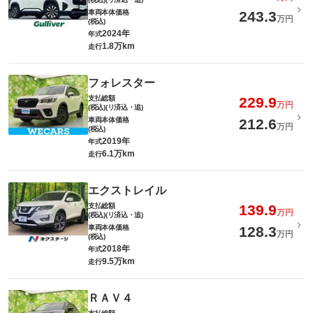
車両本体価格
243.3
万円
(税込)
2024年
年式
1.8万km
走行
フォレスター
支払総額
229.9
万円
(税込)(リ済込・追)
車両本体価格
212.6
万円
(税込)
2019年
年式
6.1万km
走行
エクストレイル
支払総額
139.9
万円
(税込)(リ済込・追)
車両本体価格
128.3
万円
(税込)
2018年
年式
9.5万km
走行
ＲＡＶ４