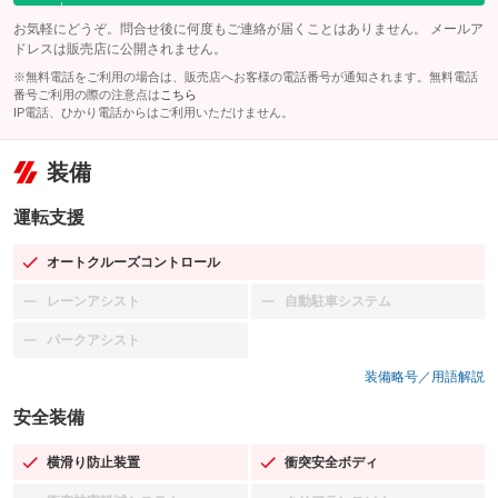
お気軽にどうぞ。問合せ後に何度もご連絡が届くことはありません。 メールア
ドレスは販売店に公開されません。
※無料電話をご利用の場合は、販売店へお客様の電話番号が通知されます。無料電話
番号ご利用の際の注意点は
こちら
IP電話、ひかり電話からはご利用いただけません。
装備
運転支援
オートクルーズコントロール
：装備あり
レーンアシスト
自動駐車システム
：装備なし
：装備なし
パークアシスト
：装備なし
装備略号／用語解説
安全装備
横滑り防止装置
衝突安全ボディ
：装備あり
：装備あり