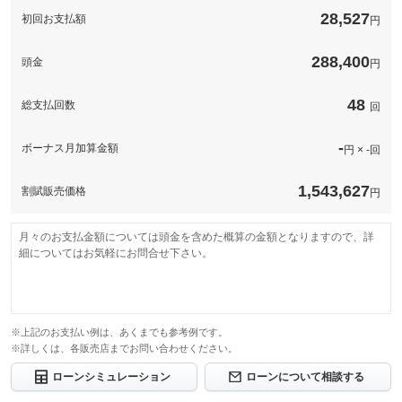
点検基本料金
28,527
エンジンオイル交換
このパックの見積もり依頼（無料）
初回お支払額
円
オイルフィルター交換
備考
※自賠責保険、重量税などの諸費用や、おクルマの状態に応じて
必要となる整備料金は含まれておりません。予めご了承下さい
288,400
頭金
円
48
総支払回数
このパックの見積もり依頼（無料）
回
-
ボーナス月加算金額
円 × -回
1,543,627
割賦販売価格
円
月々のお支払金額については頭金を含めた概算の金額となりますので、詳
細についてはお気軽にお問合せ下さい。
※上記のお支払い例は、あくまでも参考例です。
※詳しくは、各販売店までお問い合わせください。
ローンシミュレーション
ローンについて相談する