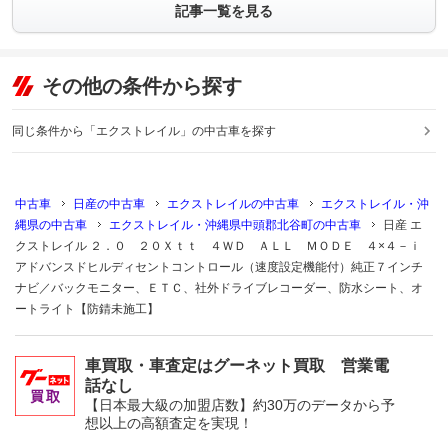
記事一覧を見る
その他の条件から探す
同じ条件から「エクストレイル」の中古車を探す
中古車
日産の中古車
エクストレイルの中古車
エクストレイル・沖
縄県の中古車
エクストレイル・沖縄県中頭郡北谷町の中古車
日産 エ
クストレイル ２．０ ２０Ｘｔｔ ４ＷＤ ＡＬＬ ＭＯＤＥ ４×４－ｉ
アドバンスドヒルディセントコントロール（速度設定機能付）純正７インチ
ナビ／バックモニター、ＥＴＣ、社外ドライブレコーダー、防水シート、オ
ートライト【防錆未施工】
車買取・車査定はグーネット買取 営業電
話なし
【日本最大級の加盟店数】約30万のデータから予
想以上の高額査定を実現！