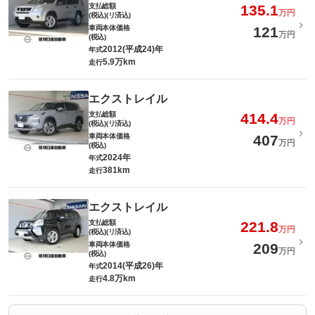
支払総額
135.1
万円
(税込)(リ済込)
車両本体価格
121
万円
(税込)
2012(平成24)年
年式
5.9万km
走行
エクストレイル
支払総額
414.4
万円
(税込)(リ済込)
車両本体価格
407
万円
(税込)
2024年
年式
381km
走行
エクストレイル
支払総額
221.8
万円
(税込)(リ済込)
車両本体価格
209
万円
(税込)
2014(平成26)年
年式
4.8万km
走行