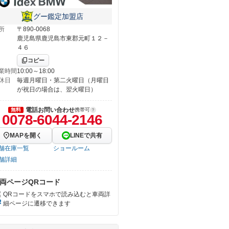
グー鑑定加盟店
所
〒890-0068
鹿児島県鹿児島市東郡元町１２－
４６
コピー
業時間
10:00～18:00
休日
毎週月曜日・第二火曜日（月曜日
が祝日の場合は、翌火曜日）
電話お問い合わせ
無料
携帯可
0078-6044-2146
MAPを開く
LINEで共有
舗在庫一覧
ショールーム
舗詳細
両ページQRコード
QRコードをスマホで読み込むと車両詳
細ページに遷移できます