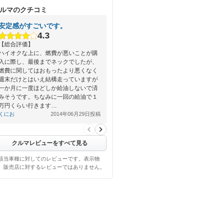
ルマのクチコミ
安定感がすごいです。
4.3
【総合評価】
ハイオクな上に、燃費が悪いことが購
入に際し、最後までネックでしたが、
燃費に関してはおもったより悪くなく
週末だけとはいえ結構走っていますが
一か月に一度ほどしか給油しないで済
みそうです。ちなみに一回の給油で１
万円くらい行きます…
くにお
2014年06月29日投稿
クルマレビューをすべて見る
該当車種に対してのレビューです。表示物
、販売店に対するレビューではありません。