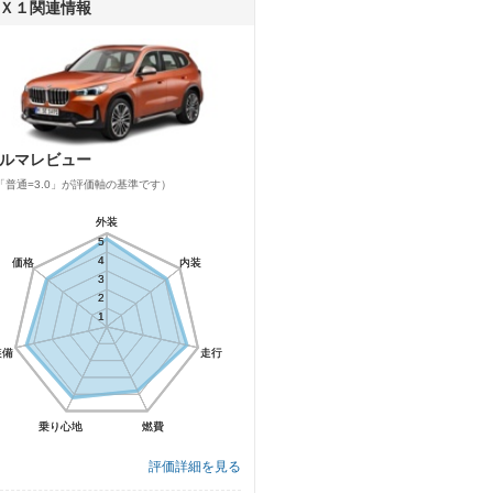
Ｘ１関連情報
ルマレビュー
「普通=3.0」が評価軸の基準です）
外装
外装
5
5
4
4
価格
価格
内装
内装
3
3
2
2
1
1
装備
装備
走行
走行
乗り心地
乗り心地
燃費
燃費
評価詳細を見る