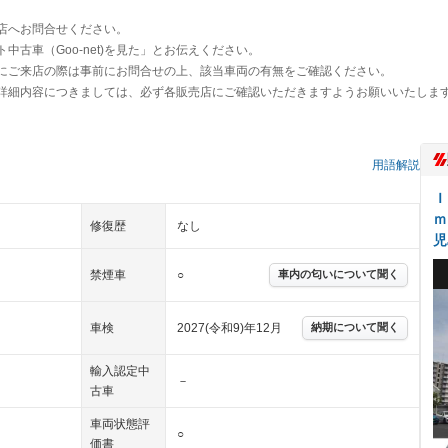
店へお問合せください。
古車（Goo-net)を見た」とお伝えください。
にご来店の際は事前にお問合せの上、該当車両の有無をご確認ください。
詳細内容につきましては、必ず各販売店にご確認いただきますようお願いいたしま
用語解説
Ｉ
ｍ
修復歴
なし
児
禁煙車
○
車内の匂いについて聞く
車検
2027(令和9)年12月
納期について聞く
輸入認定中
－
古車
車両状態評
○
価書