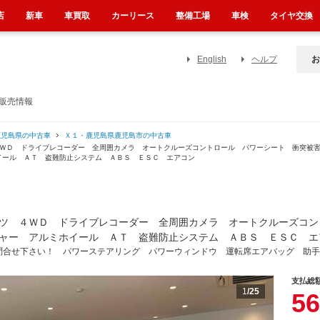
店
新車
車買取
カーリース
整備工場
車検
タイヤ交換
English
ヘルプ
お
販売情報
鹿児島県の中古車
Ｘ１・鹿児島県鹿児島市の中古車
４ＷＤ ドライブレコーダー 全周囲カメラ オートクルーズコントロール パワーシート 衝突被
イール ＡＴ 盗難防止システム ＡＢＳ ＥＳＣ エアコン
ツ ４ＷＤ ドライブレコーダー 全周囲カメラ オートクルーズコン
ャー アルミホイール ＡＴ 盗難防止システム ＡＢＳ ＥＳＣ エ
問合せ下さい！ パワーステアリング パワーウィンドウ 運転席エアバッグ 助手
支払総
1
/25
56