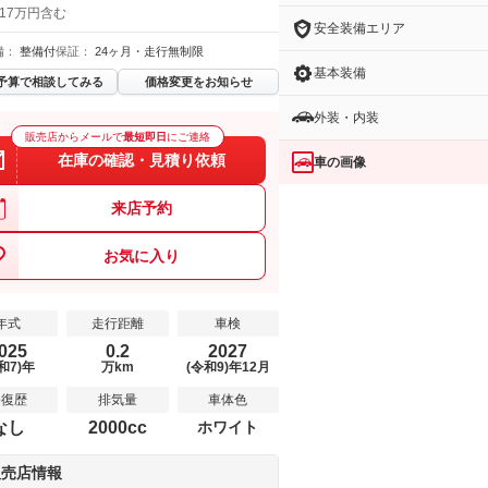
 17万円含む
安全装備エリア
備：
整備付
保証：
24ヶ月・走行無制限
基本装備
予算で相談してみる
価格変更をお知らせ
外装・内装
販売店からメールで
最短即日
にご連絡
在庫の確認・見積り依頼
車の画像
来店予約
お気に入り
年式
走行距離
車検
025
0.2
2027
和7)年
万km
(令和9)年12月
修復歴
排気量
車体色
なし
2000cc
ホワイト
販売店情報