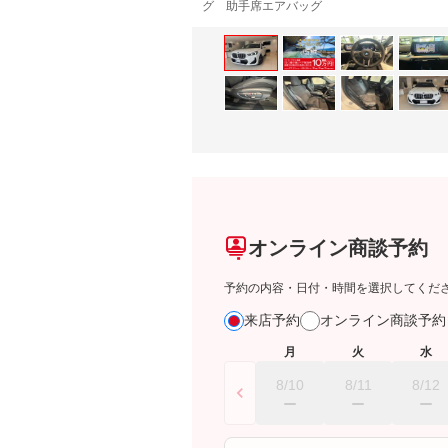
グ 助手席エアバッグ
オンライン商談予約
予約の内容・日付・時間を選択してくだ
来店予約
オンライン商談予
月
火
水
8/10
8/11
8/12