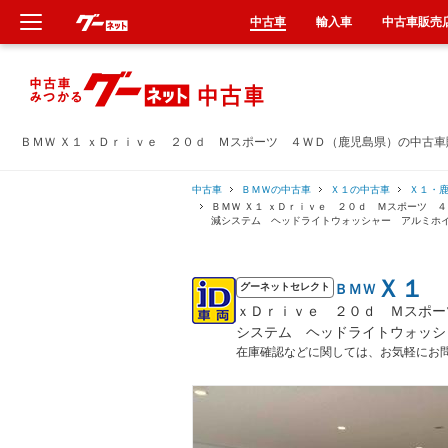
中古車
輸入車
中古車販売
新車
中古車
ＢＭＷ Ｘ１ ｘＤｒｉｖｅ ２０ｄ Ｍスポーツ ４ＷＤ（鹿児島県）の中古車
輸入車
中古車
ＢＭＷの中古車
Ｘ１の中古車
Ｘ１・
ＢＭＷ Ｘ１ ｘＤｒｉｖｅ ２０ｄ Ｍスポーツ 
減システム ヘッドライトウォッシャー アルミホ
クルマ買取
Ｘ１
ＢＭＷ
カーリース
グーネットセレクト
ｘＤｒｉｖｅ ２０ｄ Ｍスポー
システム ヘッドライトウォッシ
タイヤ交換
在庫確認などに関しては、お気軽にお
整備工場
車検