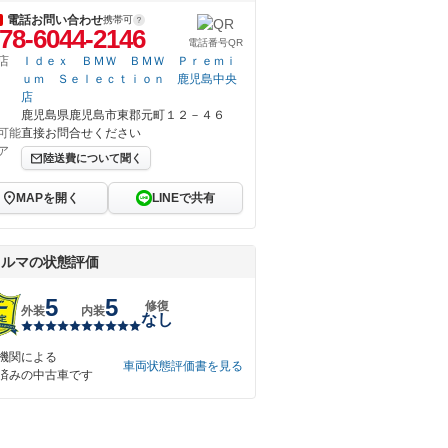
電話お問い合わせ
携帯可
78-6044-2146
電話番号QR
店
Ｉｄｅｘ ＢＭＷ ＢＭＷ Ｐｒｅｍｉ
ｕｍ Ｓｅｌｅｃｔｉｏｎ 鹿児島中央
店
鹿児島県鹿児島市東郡元町１２－４６
可能
直接お問合せください
ア
陸送費について聞く
MAPを開く
LINEで共有
クルマの状態評価
5
5
修復
外装
内装
なし
機関による
車両状態評価書を見る
済みの中古車です