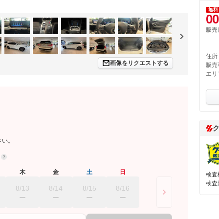
無料
00
販売
住所
画像をリクエストする
販売
エリ
さい。
約
木
金
土
日
検査
検査
8/13
8/14
8/15
8/16