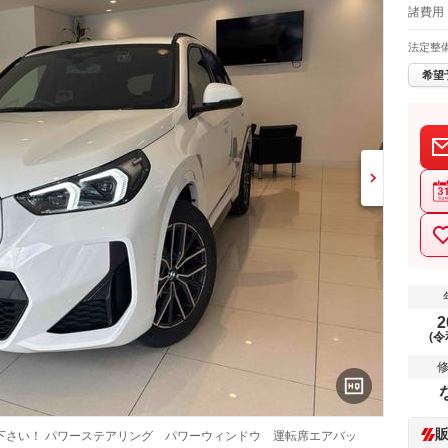
諸費用
法定整
希望
2
(令
下さい！ パワーステアリング パワーウィンドウ 運転席エアバッ