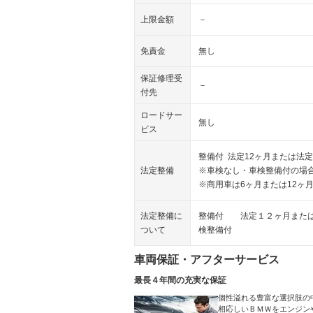
上限金額
－
免責金
無し
保証修理受
－
付先
ロードサー
無し
ビス
整備付 法定12ヶ月または法定
法定整備
※車検なし・車検整備付の場合
※商用車は6ヶ月または12ヶ
法定整備に
整備付 法定１２ヶ月または
ついて
検整備付
車両保証・アフターサービス
最長４年間の充実な保証
個性溢れる豊富な選択肢の
相応しいＢＭＷをエンジン