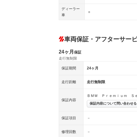
ディーラー
○
車
車両保証・アフターサー
24ヶ月
保証
走行無制限
保証期間
24ヶ月
走行距離
走行無制限
ＢＭＷ Ｐｒｅｍｉｕｍ Ｓ
保証内容
保証内容について問い合わせる
保証項目
－
修理回数
－