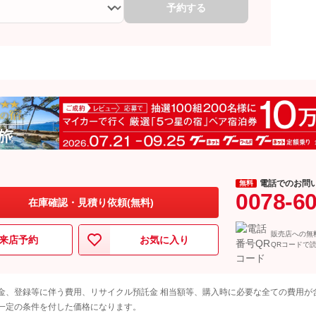
予約する
電話でのお問
無料
0078-6
在庫確認・見積り依頼(無料)
販売店への無
来店予約
お気に入り
QRコードで
金、登録等に伴う費用、リサイクル預託金 相当額等、購入時に必要な全ての費用が
一定の条件を付した価格になります。