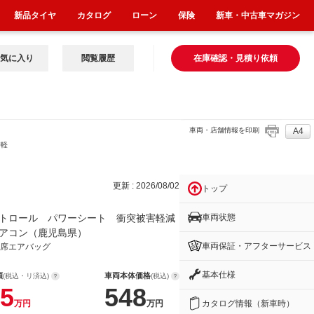
新品タイヤ
カタログ
ローン
保険
新車・中古車マガジン
気に入り
閲覧履歴
在庫確認・見積り依頼
車両・店舗情報を印刷
A4
害軽
更新 : 2026/08/02
トップ
車両状態
トロール パワーシート 衝突被害軽減
アコン（鹿児島県）
車両保証・アフターサービス
席エアバッグ
基本仕様
額
車両本体価格
(税込・リ済込)
(税込)
5
548
カタログ情報（新車時）
万円
万円