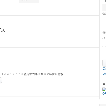
住
ビス
営
定
店
店
ｅｌｅｃｔｉｏｎ☆認定中古車☆全国２年保証付き
車