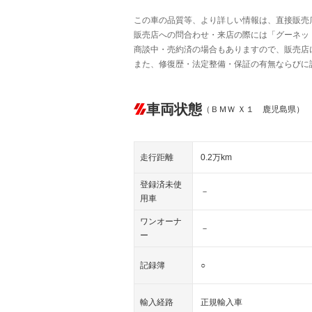
この車の品質等、より詳しい情報は、直接販売
販売店への問合わせ・来店の際には「グーネット中
商談中・売約済の場合もありますので、販売店
また、修復歴・法定整備・保証の有無ならびに
車両状態
（ＢＭＷ Ｘ１ 鹿児島県）
走行距離
0.2万km
登録済未使
－
用車
ワンオーナ
－
ー
記録簿
○
輸入経路
正規輸入車