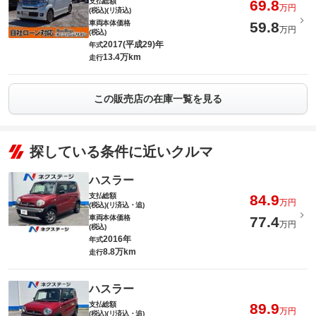
支払総額
69.8
万円
(税込)(リ済込)
車両本体価格
59.8
万円
(税込)
2017(平成29)年
年式
13.4万km
走行
この販売店の在庫一覧を見る
探している条件に近いクルマ
ハスラー
支払総額
84.9
万円
(税込)(リ済込・追)
車両本体価格
77.4
万円
(税込)
2016年
年式
8.8万km
走行
ハスラー
支払総額
89.9
万円
(税込)(リ済込・追)