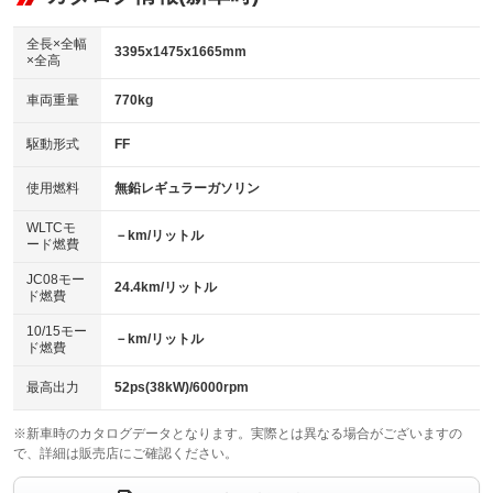
：装備なし
ダウンヒルアシストコントロール
アルミホイール
：装備なし
：装備なし
全長×全幅
3395x1475x1665mm
×全高
パワーウィンドウ
盗難防止システム
革シート
ハーフレザーシート
：装備あり
：装備あり
：装備なし
：装備なし
車両重量
770kg
アイドリングストップ
ドライブレコーダー
キーレス
LEDヘッドランプ
：装備なし
：装備なし
：装備なし
：装備なし
USB入力端子
Bluetooth接続
駆動形式
FF
HID(キセノンライト)
ポータブルナビ
：装備なし
：装備なし
：装備なし
：装備なし
100V電源
クリーンディーゼル
バックカメラ
ETC
使用燃料
無鉛レギュラーガソリン
：装備なし
：装備なし
：装備なし
：装備なし
センターデフロック
エアロ
スマートキー
：装備なし
WLTCモ
：装備なし
：装備なし
－km/リットル
ード燃費
レンタカーアップ
展示・試乗車
ローダウン
ランフラットタイヤ
：装備なし
：装備なし
：装備なし
：装備なし
JC08モー
24.4km/リットル
ド燃費
電動格納ミラー
パワーシート
3列シート
：装備なし
：装備なし
：装備なし
10/15モー
装備略号／用語解説
－km/リットル
ベンチシート
フルフラットシート
ド燃費
：装備なし
：装備あり
チップアップシート
オットマン
：装備なし
：装備なし
最高出力
52ps(38kW)/6000rpm
電動格納サードシート
シートヒーター
：装備なし
：装備なし
※新車時のカタログデータとなります。実際とは異なる場合がございますの
で、詳細は販売店にご確認ください。
ウォークスルー
後席モニター
：装備なし
：装備なし