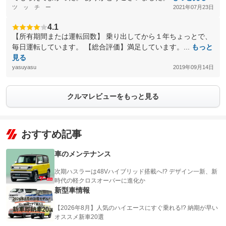
ツ ッ チ ー
2021年07月23日
4.1
【所有期間または運転回数】 乗り出してから１年ちょっとで、
毎日運転しています。 【総合評価】満足しています。...
もっと
見る
yasuyasu
2019年09月14日
クルマレビューをもっと見る
おすすめ記事
車のメンテナンス
次期ハスラーは48Vハイブリッド搭載へ!? デザイン一新、新
時代の軽クロスオーバーに進化か
新型車情報
【2026年8月】人気のハイエースにすぐ乗れる!? 納期が早い
オススメ新車20選