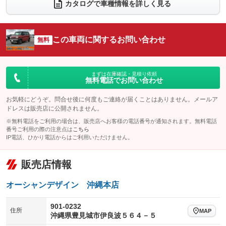
電動リアゲート
フロントカメラ
カタログで車種情報を詳しく見る
：装備なし
：装備なし
シートエアコン
全周囲カメラ
：装備なし
：装備なし
サイドカメラ
ルーフレール
この車両に関するお問い合わせ
：装備なし
無料
：装備なし
エアサスペンション
ヘッドライトウォッシャー
：装備なし
：装備なし
装備略号／用語解説
まずは在庫確認・見積り依頼
無料電話でお問い合わせ
お気軽にどうぞ。問合せ後に何度もご連絡が届くことはありません。メールア
ドレスは販売店に公開されません。
※無料電話をご利用の場合は、販売店へお客様の電話番号が通知されます。無料電話
番号ご利用の際の注意点は
こちら
IP電話、ひかり電話からはご利用いただけません。
販売店情報
オーシャンデザイン 沖縄本店
901-0232
住所
MAP
沖縄県豊見城市伊良波５６４－５