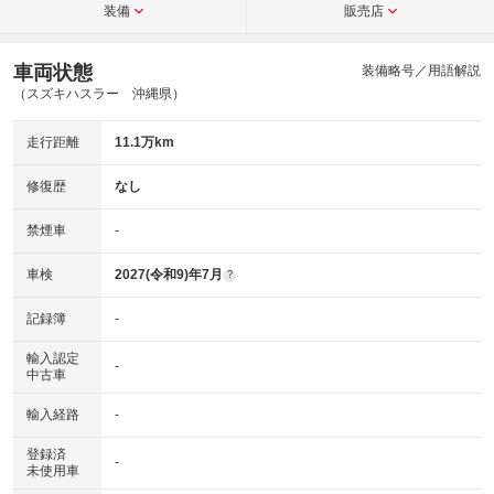
装備
販売店
車両状態
装備略号／用語解説
（スズキハスラー 沖縄県）
走行距離
11.1万km
修復歴
なし
禁煙車
-
車検
2027(令和9)年7月
?
記録簿
-
輸入認定
-
中古車
輸入経路
-
登録済
-
未使用車