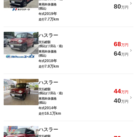
車両本体価格
80
万円
(税込)
2019年
年式
7.7万km
走行
ハスラー
支払総額
68
万円
(税込)(リ済込・追)
車両本体価格
64
万円
(税込)
2018年
年式
7.9万km
走行
ハスラー
支払総額
44
万円
(税込)(リ済込・追)
車両本体価格
40
万円
(税込)
2014年
年式
16.1万km
走行
ハスラー
支払総額