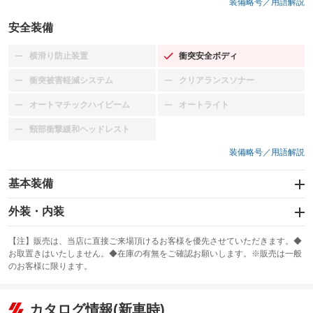
装備略号／用語解説
安全装備
横滑り防止装置
衝突安全ボディ
：装備なし
：装備あり
衝突被害軽減システム
クリアランスソナー
：装備なし
：装備なし
オートマチックハイビーム
オートライト
：装備なし
：装備なし
頸部衝撃緩和ヘッドレスト
：装備なし
装備略号／用語解説
基本装備
エアバッグ：運転席/助手席
外装・内装
：装備あり
スライドドア
カーナビ
：装備なし
：装備なし
【注】販売は、当店に直接ご来場頂けるお客様を優先させていただきます。◆
お取置きはいたしません。◆在庫の有無をご確認お願いします。※販売は一般
サンルーフ
ABS
TV
：装備なし
：装備あり
：装備なし
のお客様に限ります。
エアコン
Wエアコン
オーディオ
：装備あり
：装備なし
：装備なし
リフトアップ
パワーステアリング
カタログ情報(新車時)
ビジュアル
：装備なし
：装備あり