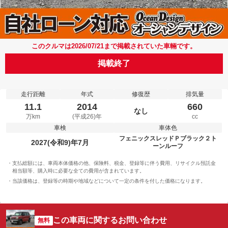
このクルマは2026/07/21まで掲載されていた車輛です。
掲載終了
走行距離
年式
修復歴
排気量
11.1
2014
660
なし
万km
(平成26)年
cc
車検
車体色
フェニックスレッドＰブラック２ト
2027(令和9)年7月
ーンルーフ
支払総額には、車両本体価格の他、保険料、税金、登録等に伴う費用、リサイクル預託金
相当額等、購入時に必要な全ての費用が含まれています。
当該価格は、登録等の時期や地域などについて一定の条件を付した価格になります。
この車両に関するお問い合わせ
無料