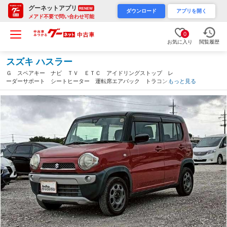
グーネットアプリ
RENEW
ダウンロード
アプリを開く
メアド不要で問い合わせ可能
0
お気に入り
閲覧履歴
スズキ ハスラー
Ｇ スペアキー ナビ ＴＶ ＥＴＣ アイドリングストップ レ
ーダーサポート シートヒーター 運転席エアバック トラコン
もっと見る
エアコン パワーウィンドウ（沖縄県）