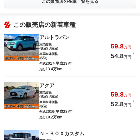
この販売店の在庫一覧を見る
この販売店の新着車種
アルトラパン
支払総額
59.8
万円
(税込)(リ済込)
車両本体価格
54.8
万円
(税込)
2017(平成29)年
年式
13.4万km
走行
アクア
支払総額
59.8
万円
(税込)(リ済込)
車両本体価格
52.8
万円
(税込)
2016(平成28)年
年式
10.2万km
走行
Ｎ－ＢＯＸカスタム