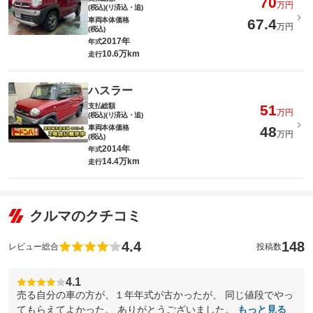
70
万円
(税込)(リ済込・追)
車両本体価格
67.4
万円
(税込)
2017年
年式
10.6万km
走行
ハスラー
支払総額
51
万円
(税込)(リ済込・追)
車両本体価格
48
万円
(税込)
2014年
年式
14.4万km
走行
クルマのクチコミ
4.4
148
レビュー総合
投稿数
4.1
売る自分の車の方が、１年年式が古かったが、 同じ値段でやっ
てもらえてよかった。 ありがとうございました。
もっと見る