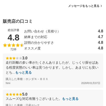
メッセージをもっと見る
販売店の口コミ
総合評価
4.8
お問い合わせ（見積り）
（5点満点中）
4.8
4.7
納車までの対応
4.8
説明の分かりやすさ
4.8
オススメ度
72件
3.0
走行距離の多い車がたくさんありましたが、じっくり探せばあ
る程度状態のいい車は見つかります。しかし、あまりにも安い
とち...
もっと見る
購入した車種：ホンダＮ－ＢＯＸ
Nmi
2026年01月07日
5.0
スムーズな対応有難うございました。
もっと見る
購入した車種：日産セレナ