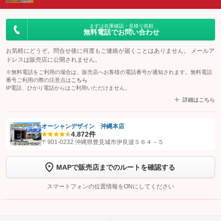
まずは在庫確認・見積り依頼
無料電話でお問い合わせ
お気軽にどうぞ。問合せ後に何度もご連絡が届くことはありません。 メールア
ドレスは販売店に公開されません。
※無料電話をご利用の場合は、販売店へお客様の電話番号が通知されます。無料電話
番号ご利用の際の注意点は
こちら
IP電話、ひかり電話からはご利用いただけません。
詳細はこちら
オーシャンデザイン 沖縄本店
4.8
72件
【STEP1】
認証画面でグーネットを友だち追加してから「許可する」ボタンを押
〒901-0232 沖縄県豊見城市伊良波５６４－５
します
MAPで販売店までのルートを確認する
【STEP2】
トーク画面で
ボタンをタップして問い合わせを
完了してください。
スマートフォンの位置情報をONにしてください
こちら