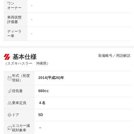
ワン
-
オーナー
車両状態
-
評価書
ディーラ
-
ー車
基本仕様
装備略号／用語解説
（スズキハスラー 沖縄県）
年式（初度
2014(平成26)年
登録）
排気量
660cc
乗車定員
４名
ドア
5D
エコカー減
－
税対象車