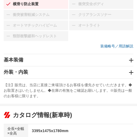
横滑り防止装置
衝突安全ボディ
：装備あり
：装備なし
衝突被害軽減システム
クリアランスソナー
：装備なし
：装備なし
オートマチックハイビーム
オートライト
：装備なし
：装備なし
頸部衝撃緩和ヘッドレスト
：装備なし
装備略号／用語解説
基本装備
エアバッグ：運転席/助手席
外装・内装
：装備あり
スライドドア：両側スライド・片側電動
カーナビ
：装備あり
：装備なし
【注】販売は、当店に直接ご来場頂けるお客様を優先させていただきます。◆
お取置きはいたしません。◆在庫の有無をご確認お願いします。※販売は一般
サンルーフ
ABS
TV
：装備なし
：装備あり
：装備なし
のお客様に限ります。
エアコン
Wエアコン
オーディオ：CDまたはCDチェンジャー
：装備あり
：装備なし
：装備あり
リフトアップ
パワーステアリング
カタログ情報(新車時)
ビジュアル
：装備なし
：装備あり
：装備なし
ダウンヒルアシストコントロール
アルミホイール：14インチ
：装備なし
：装備あり
全長×全幅
3395x1475x1780mm
×全高
パワーウィンドウ
盗難防止システム
革シート
ハーフレザーシート
：装備あり
：装備あり