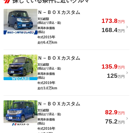
探している条件に近いクルマ
Ｎ－ＢＯＸカスタム
支払総額
173.8
万円
(税込)(リ済込・追)
車両本体価格
168.4
万円
(税込)
2015年
年式
6.4万km
走行
Ｎ－ＢＯＸカスタム
支払総額
135.9
万円
(税込)(リ済込・追)
車両本体価格
125
万円
(税込)
2019年
年式
3.0万km
走行
Ｎ－ＢＯＸカスタム
支払総額
82.9
万円
(税込)(リ済込・追)
車両本体価格
75.2
万円
(税込)
2016年
年式