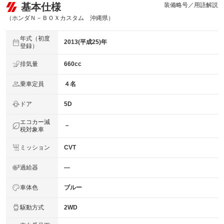
基本仕様
装備略号／用語解説
（ホンダＮ－ＢＯＸカスタム 沖縄県）
年式（初度
2013(平成25)年
登録）
排気量
660cc
乗車定員
４名
ドア
5D
エコカー減
－
税対象車
ミッション
CVT
過給器
―
車体色
ブルー
駆動方式
2WD