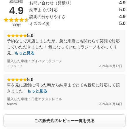
総合評価
4.9
お問い合わせ（見積り）
（5点満点中）
4.9
5.0
納車までの対応
4.9
説明の分かりやすさ
5.0
オススメ度
309件
5.0
予約なしで来店しましたが、急な来店にも関わらず笑顔で対応
していただきました！ 気になっていたミラジーノもゆっくり
見...
もっと見る
購入した車種：ダイハツミラジーノ
ミラジーノ
2026年07月17日
5.0
車を見に店舗に伺った時から納車までとても親切に対応して頂
きました！
もっと見る
購入した車種：日産エクストレイル
Minami
2026年06月14日
この販売店のレビュー一覧を見る