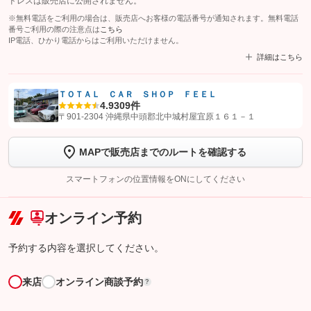
ドレスは販売店に公開されません。
※無料電話をご利用の場合は、販売店へお客様の電話番号が通知されます。無料電話
番号ご利用の際の注意点は
こちら
IP電話、ひかり電話からはご利用いただけません。
詳細はこちら
ＴＯＴＡＬ ＣＡＲ ＳＨＯＰ ＦＥＥＬ
4.9
309件
【STEP1】
認証画面でグーネットを友だち追加してから「許可する」ボタンを押
〒901-2304 沖縄県中頭郡北中城村屋宜原１６１－１
します
MAPで販売店までのルートを確認する
【STEP2】
トーク画面で
ボタンをタップして問い合わせを
完了してください。
スマートフォンの位置情報をONにしてください
こちら
オンライン予約
予約する内容を選択してください。
来店
オンライン商談予約
?