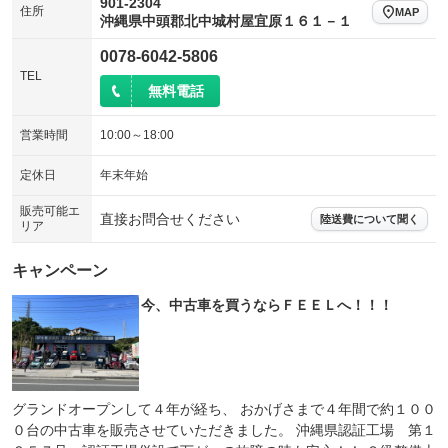
901-2304
住所
MAP
沖縄県中頭郡北中城村屋宜原１６１－１
0078-6042-5806
TEL
無料電話
営業時間
10:00～18:00
定休日
年末年始
販売可能エ
直接お問合せください
陸送費について聞く
リア
キャンペーン
今、中古車を買うならＦＥＥＬへ！！！
グランドオープンして４年が経ち、 おかげさまで４年間で約１００
０台の中古車を販売させていただきました。 沖縄県認証工場 第１