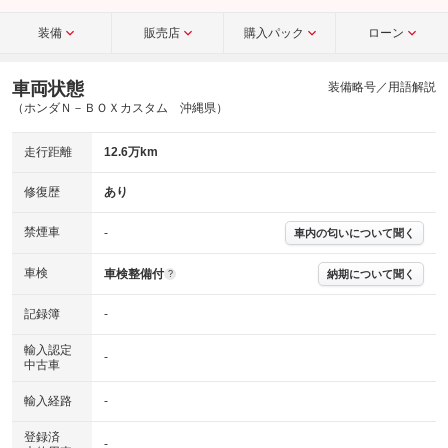
装備
販売店
購入パック
ローン
車両状態
装備略号／用語解説
（ホンダＮ－ＢＯＸカスタム 沖縄県）
走行距離
12.6万km
修復歴
あり
禁煙車
-
車内の匂いについて聞く
車検
車検整備付
納期について聞く
?
記録簿
-
輸入認定
-
中古車
輸入経路
-
登録済
-