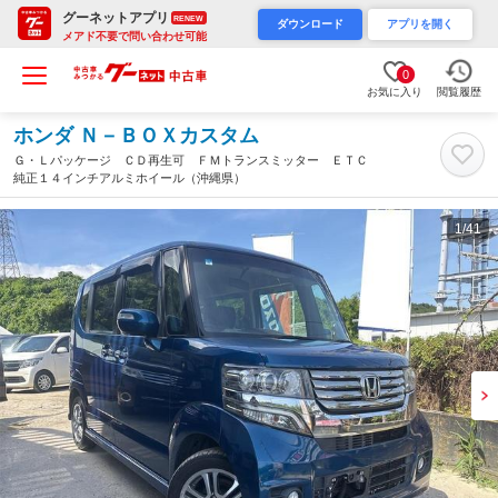
グーネットアプリ
RENEW
ダウンロード
アプリを開く
メアド不要で問い合わせ可能
0
お気に入り
閲覧履歴
ホンダ Ｎ－ＢＯＸカスタム
Ｇ・Ｌパッケージ ＣＤ再生可 ＦＭトランスミッター ＥＴＣ
純正１４インチアルミホイール（沖縄県）
1
/41