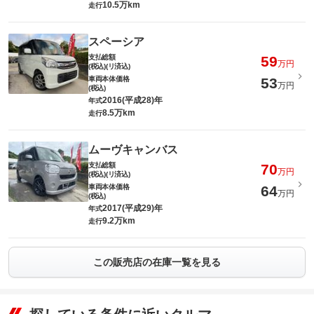
10.5万km
走行
スペーシア
支払総額
59
万円
(税込)(リ済込)
車両本体価格
53
万円
(税込)
2016(平成28)年
年式
8.5万km
走行
ムーヴキャンバス
支払総額
70
万円
(税込)(リ済込)
車両本体価格
64
万円
(税込)
2017(平成29)年
年式
9.2万km
走行
この販売店の在庫一覧を見る