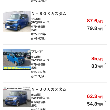
7.1万km
走行
Ｎ－ＢＯＸカスタム
支払総額
87.6
万円
(税込)(リ済込・追)
車両本体価格
79.8
万円
(税込)
2019年
年式
9.0万km
走行
フレア
支払総額
85
万円
(税込)(リ済込・追)
車両本体価格
83
万円
(税込)
2017年
年式
3.3万km
走行
Ｎ－ＢＯＸカスタム
支払総額
62.3
万円
(税込)(リ済込・追)
車両本体価格
54.8
万円
(税込)
2016年
年式