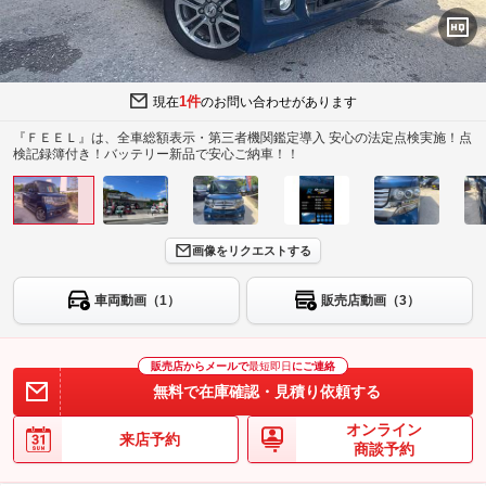
1件
現在
のお問い合わせがあります
『ＦＥＥＬ』は、全車総額表示・第三者機関鑑定導入 安心の法定点検実施！点
検記録簿付き！バッテリー新品で安心ご納車！！
画像をリクエストする
車両動画（1）
販売店動画（3）
販売店からメールで
最短即日
にご連絡
無料で在庫確認・見積り依頼する
オンライン
来店予約
商談予約