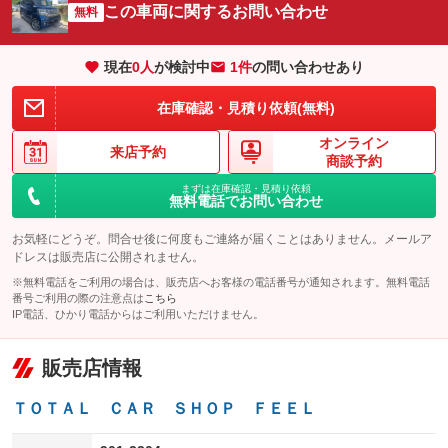
サイドカメラ
ルーフレール
この車両に関するお問い合わせ
：装備なし
無料
：装備なし
エアサスペンション
ヘッドライトウォッシャー
：装備なし
：装備なし
現在
0
人
が検討中
1件
の問い合わせあり
装備略号／用語解説
在庫確認・見積り依頼(無料)
オンライン
来店予約
商談予約
まずは在庫確認・見積り依頼
無料電話でお問い合わせ
お気軽にどうぞ。問合せ後に何度もご連絡が届くことはありません。メールア
ドレスは販売店に公開されません。
※無料電話をご利用の場合は、販売店へお客様の電話番号が通知されます。無料電話
番号ご利用の際の注意点は
こちら
IP電話、ひかり電話からはご利用いただけません。
販売店情報
ＴＯＴＡＬ ＣＡＲ ＳＨＯＰ ＦＥＥＬ