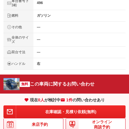
車台番号下
496
3桁
燃料
ガソリン
その他
―
全体のサイ
―
ズ
荷台寸法
―
ハンドル
右
この車両に関するお問い合わせ
無料
現在
0
人
が検討中
1件
の問い合わせあり
在庫確認・見積り依頼(無料)
オンライン
来店予約
商談予約