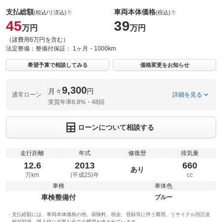
支払総額
車両本体価格
(税込/リ済込)
(税込)
45
39
万円
万円
（諸費用6万円を含む）
法定整備：
整備付
保証：
1ヶ月・1000km
希望予算で相談してみる
価格変更をお知らせ
9,300
月々
円
通常ローン
詳細を見る
実質年率6.8%・48回
ローンについて相談する
走行距離
年式
修復歴
排気量
12.6
2013
660
あり
万km
(平成25)年
cc
車検
車体色
車検整備付
ブルー
支払総額には、車両本体価格の他、保険料、税金、登録等に伴う費用、リサイクル預託金
相当額等、購入時に必要な全ての費用が含まれています。