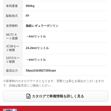
：装備なし
：装備なし
車両重量
960kg
アイドリングストップ
ドライブレコーダー
キーレス
LEDヘッドランプ
：装備あり
：装備なし
：装備あり
：装備なし
USB入力端子
Bluetooth接続
駆動形式
FF
HID(キセノンライト)
ポータブルナビ
：装備なし
：装備あり
：装備あり
：装備なし
100V電源
クリーンディーゼル
バックカメラ
ETC
使用燃料
無鉛レギュラーガソリン
：装備なし
：装備なし
：装備なし
：装備あり
センターデフロック
エアロ
スマートキー
：装備なし
WLTCモ
：装備なし
：装備あり
－km/リットル
ード燃費
レンタカーアップ
展示・試乗車
ローダウン
ランフラットタイヤ
：装備なし
：装備なし
：装備なし
：装備なし
JC08モー
24.2km/リットル
ド燃費
電動格納ミラー
パワーシート
3列シート
：装備あり
：装備なし
：装備なし
10/15モー
装備略号／用語解説
－km/リットル
ベンチシート
フルフラットシート
ド燃費
：装備あり
：装備なし
チップアップシート
オットマン
：装備なし
：装備なし
最高出力
58ps(43kW)/7300rpm
電動格納サードシート
シートヒーター
：装備なし
：装備なし
※新車時のカタログデータとなります。実際とは異なる場合がございますの
で、詳細は販売店にご確認ください。
ウォークスルー
後席モニター
：装備なし
：装備なし
電動リアゲート
フロントカメラ
カタログで車種情報を詳しく見る
：装備なし
：装備なし
シートエアコン
全周囲カメラ
：装備なし
：装備なし