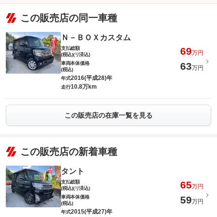
この販売店の同一車種
Ｎ－ＢＯＸカスタム
支払総額
69
万円
(税込)(リ済込)
車両本体価格
63
万円
(税込)
2016(平成28)年
年式
10.8万km
走行
この販売店の在庫一覧を見る
この販売店の新着車種
タント
支払総額
65
万円
(税込)(リ済込)
車両本体価格
59
万円
(税込)
2015(平成27)年
年式