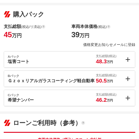
購入パック
支払総額
車両本体価格
(税込/リ済込)
(税込)
45
39
万円
万円
価格変更お知らせメールに登録
支払総額(税込)
Aパック
48.3
塩害コート
万円
内：オプシ
3.3
ョン価格
支払総額(税込)
Bパック
万円
50.5
(税込)
Ｇｚｏｘリアルガラスコーティング軽自動車
万円
車両本体価
39
万円
内：オプシ
格
5.5
ョン価格
支払総額(税込)
Cパック
万円
46.2
(税込)
希望ナンバー
万円
車両本体価
39
万円
内：オプシ
格
パック内容
1.2
ョン価格
万円
(税込)
ローンご利用時（参考）
車両本体価
39
万円
格
パック内容
備考
－