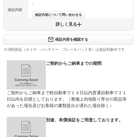
-
保証内容
保証内容について問い合わせる
詳しく見る
保証項目
-
修理回数
-
保証内容を確認する
※消耗部品（タイヤ・バッテリー・ブレーキパッド等）は保証対象外です。
上限金額
-
ご契約からご納車までの期間
免責金
無し
保証修理
-
受付先
整備付 法定12ヶ月または法定24ヶ月点検整備付
ご契約からご納車まで軽自動車で１４日以内普通自動車で２１
法定整備
※車検なし・車検整備付の場合は法定24ヶ月点検整備付
※商用車は6ヶ月または12ヶ月点検整備付
日以内を目標としております。（整備上内地取り寄せの部品等
があった場合及びお客様の書類提出が遅れた場合除く）
法定１２ヶ月又は２４ヶ月点検実施！バッテリー交換、オ
法定整備
イル、オイルフィルター交換、エアコンガス補充は標準整
について
備です。
別途、有償保証をご用意しております。