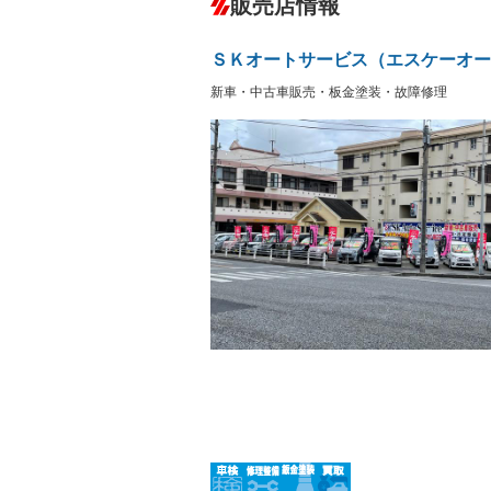
販売店情報
オーディオ
－
盗難防止システム
アイドリ
－
ヘッドライトウォッシャ
革シート
－
－
ＳＫオートサービス（エスケーオー
ー
Bluetooth接続
100V電源
－
新車・中古車販売・板金塗装・故障修理
LEDヘッドランプ
HID(キ
－
レンタカーアップ
展示・試
－
－
ETC2.0
エアロ
－
ランフラットタイヤ
パワーシ
－
－
フルフラットシート
チップア
－
－
シートヒーター
ウォーク
－
フロントカメラ
シートエ
－
ルーフレール
エアサス
－
－