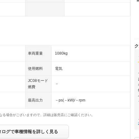
ク
車両重量
1080kg
使用燃料
電気
JC08モード
－
燃費
最高出力
－ps(－kW)/－rpm
なる場合がございますので、詳細は販売店にご確認ください。
タログで車種情報を詳しく見る