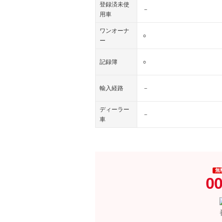
登録済未使
－
用車
ワンオーナ
○
ー
記録簿
○
輸入経路
－
ディーラー
－
車
無
00