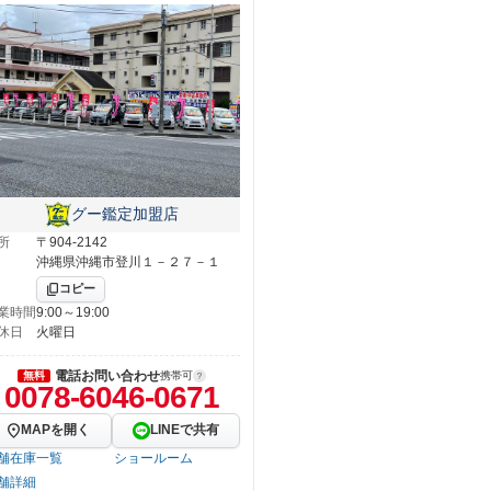
グー鑑定加盟店
所
〒904-2142
沖縄県沖縄市登川１－２７－１
コピー
業時間
9:00～19:00
休日
火曜日
電話お問い合わせ
無料
携帯可
0078-6046-0671
MAPを開く
LINEで共有
舗在庫一覧
ショールーム
舗詳細