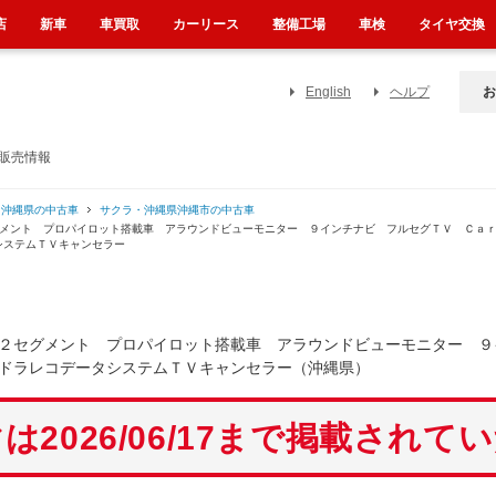
店
新車
車買取
カーリース
整備工場
車検
タイヤ交換
English
ヘルプ
お
販売情報
・沖縄県の中古車
サクラ・沖縄県沖縄市の中古車
グメント プロパイロット搭載車 アラウンドビューモニター ９インチナビ フルセグＴＶ Ｃａ
システムＴＶキャンセラー
２セグメント プロパイロット搭載車 アラウンドビューモニター ９
ドラレコデータシステムＴＶキャンセラー（沖縄県）
は2026/06/17まで掲載されて