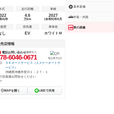
基本装備
年式
走行距離
車検
022
4.6
2027
外装・内装
和4)年
万km
(令和9)年8月
修復歴
排気量
車体色
車の画像
なし
EV
ホワイトＭ
販売店情報
電話お問い合わせ
携帯可
78-6046-0671
電話番号QR
店
ＳＫオートサービス（エスケーオートサ
ービス）
沖縄県沖縄市登川１－２７－１
可能
直接お問合せください
ア
MAPを開く
LINEで共有