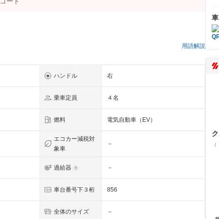
車
用語解説
ハンドル
右
乗車定員
４名
燃料
電気自動車（EV）
ク
エコカー減税対
－
（
象車
過給器
－
車台番号下３桁
856
全体のサイズ
－