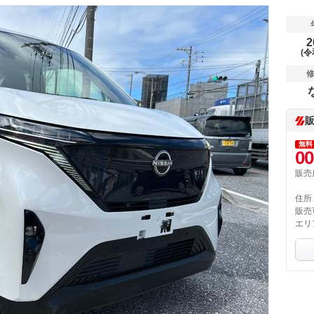
2
(令
無料
00
販売
住所
販売
エリ