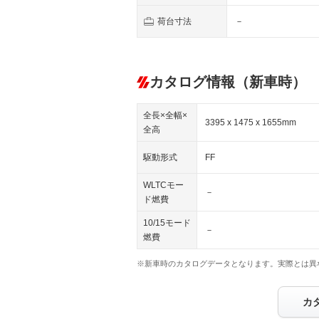
荷台寸法
－
カタログ情報（新車時）
全長×全幅×
3395 x 1475 x 1655mm
全高
駆動形式
FF
WLTCモー
－
ド燃費
10/15モード
－
燃費
※新車時のカタログデータとなります。実際とは異
カ