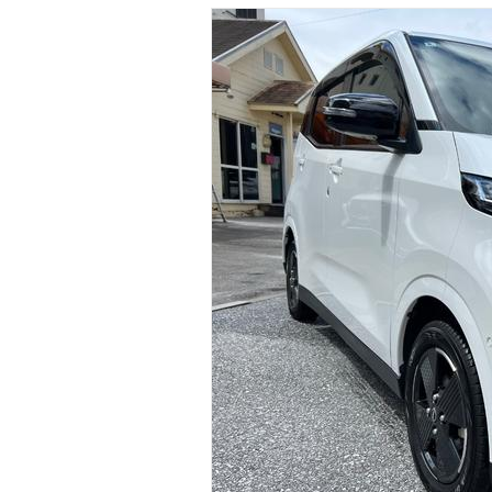
マガジン
車カタログ
自動車ローン
保険
レビュー
価格相場
教習所
用語集