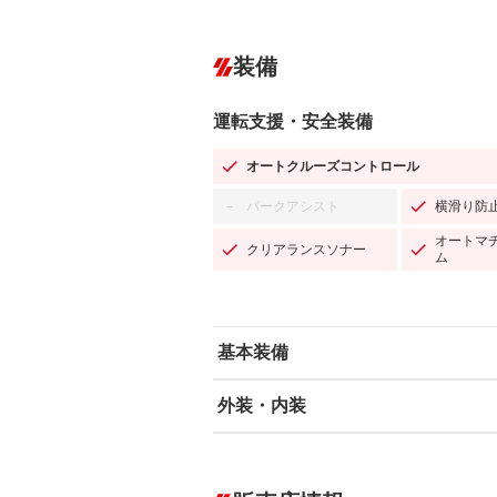
装備
運転支援・安全装備
オートクルーズコントロール
パークアシスト
横滑り防
－
オートマ
クリアランスソナー
ム
基本装備
外装・内装
エアバッグ：運転席/助手席/サイド
ABS
エアコン
カーナビ：メモリーナビ他
ダウンヒルアシストコントロール
－