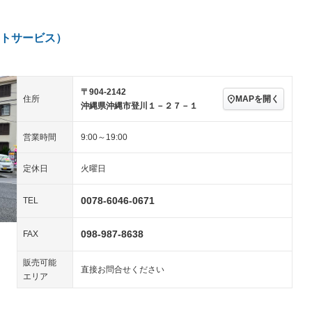
アルミホイール：14イ
－ビジュアル
－
ンチ
ングストップ
ドライブレコーダー
USB入力端子
ハーフレザーシート
キーレス
－
トサービス）
クリーンディーゼル
センターデフロック
－
－
セノンライト)
ポータブルナビ
バックカメラ
－
乗車
電動格納ミラー
スマートキー
ローダウン
－
〒904-2142
MAPを開く
住所
装備略号／用語解説
沖縄県沖縄市登川１－２７－１
ート
3列シート
ベンチシート
－
営業時間
9:00～19:00
ップシート
オットマン
電動格納サードシート
－
－
スルー
後席モニター
電動リアゲート
－
－
定休日
火曜日
アコン
全周囲カメラ
サイドカメラ
0078-6046-0671
TEL
ペンション
098-987-8638
FAX
装備略号／用語解説
販売可能
直接お問合せください
エリア