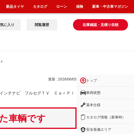
新品タイヤ
カタログ
ローン
保険
新車・中古車マガジン
気に入り
閲覧履歴
在庫確認・見積り依頼
ｒＰ
更新 : 2026/06/05
トップ
車両状態
インチナビ フルセグＴＶ ＣａｒＰｌ
基本仕様
いた車輌です
カタログ情報（新車時）
安全装備エリア