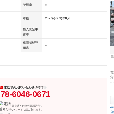
禁煙車
○
車検
2027(令和9)年8月
輸入認定中
－
古車
車両状態評
○
価書
住
営
定
電話でのお問い合わせ
携帯可
料
78-6046-0671
販売店への無料電話番号を
店
QRコードで読み取れます。
店