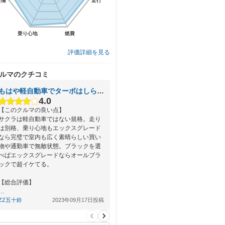
装備
装備
走行
走行
乗り心地
乗り心地
燃費
燃費
評価詳細を見る
ルマのクチコミ
もはや軽自動車でターボはしらせてもサクライーブイ最強な傑作車
4.0
【このクルマの良い点】
サクラは軽自動車ではない規格。走り
は別格、乗り心地もエックスグレード
なら完璧で室内も広く素晴らしい買い
物や通勤車で無敵状態。ブラックを選
べばエックスグレードならオールブラ
ックで超イケてる。
【総合評価】
…
ZZ五十鈴
2023年09月17日投稿