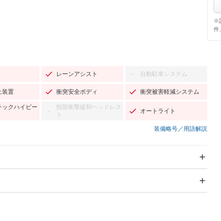
※
件
レーンアシスト
自動駐車システム
－
止装置
衝突安全ボディ
衝突被害軽減システム
チックハイビー
頸部衝撃緩和ヘッドレス
オートライト
－
ト
装備略号／用語解説
スライドドア
サンルーフ
－
－
Wエアコン
リフトアップ
－
－
TV：フルセグ
パワーステアリング
パワーウィンドウ