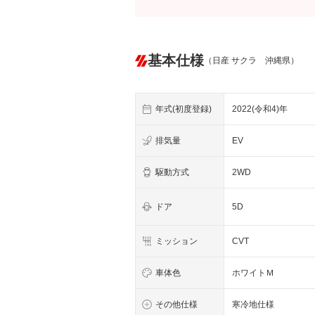
基本仕様
（日産 サクラ 沖縄県）
年式(初度登録)
2022(令和4)年
排気量
EV
駆動方式
2WD
ドア
5D
ミッション
CVT
車体色
ホワイトＭ
その他仕様
寒冷地仕様