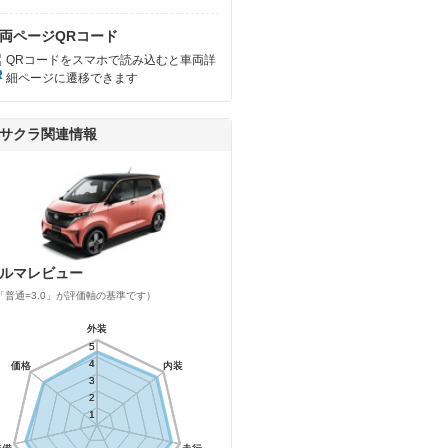
両ページQRコード
QRコードをスマホで読み込むと車両詳
細ページに遷移できます
サクラ関連情報
ルマレビュー
「普通=3.0」が評価軸の基準です）
外装
外装
5
5
4
4
価格
価格
内装
内装
3
3
2
2
1
1