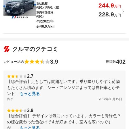
支払総額
244.9
万円
(税込)(リ済込・追)
車両本体価格
228.9
万円
(税込)
2021年
年式
6.0万km
走行
クルマのクチコミ
3.9
402
レビュー総合
投稿数
2.7
【総合評価】足としては問題ないです。乗り降りしやすく荷物
もたくさん積めます。シートアレンジによっては自転車とかテ
ント...
もっと見る
めぐ
2012年05月15日
3.9
【総合評価】 デザインは気にいっています。カラーも青緑色？
の様な変わった色なのですが好きです。室内も広いのです
が、...
もっと見る