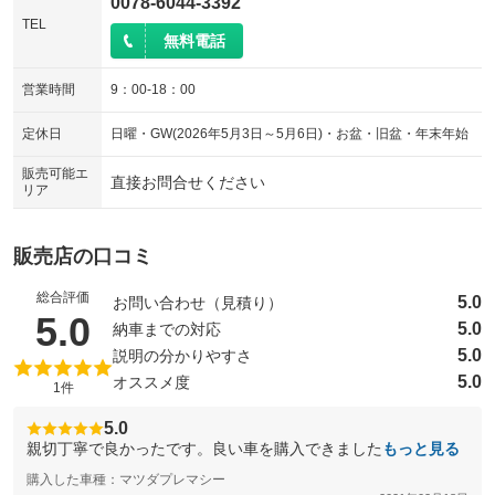
0078-6044-3392
TEL
無料電話
営業時間
9：00-18：00
定休日
日曜・GW(2026年5月3日～5月6日)・お盆・旧盆・年末年始
販売可能エ
直接お問合せください
リア
販売店の口コミ
総合評価
5.0
お問い合わせ（見積り）
（5点満点中）
5.0
5.0
納車までの対応
5.0
説明の分かりやすさ
5.0
オススメ度
1件
5.0
親切丁寧で良かったです。良い車を購入できました
もっと見る
購入した車種：マツダプレマシー