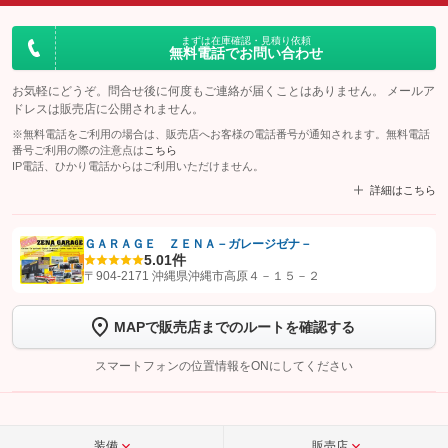
まずは在庫確認・見積り依頼
無料電話でお問い合わせ
お気軽にどうぞ。問合せ後に何度もご連絡が届くことはありません。 メールア
ドレスは販売店に公開されません。
※無料電話をご利用の場合は、販売店へお客様の電話番号が通知されます。無料電話
番号ご利用の際の注意点は
こちら
IP電話、ひかり電話からはご利用いただけません。
詳細はこちら
ＧＡＲＡＧＥ ＺＥＮＡ－ガレージゼナ－
5.0
1件
【STEP1】
認証画面でグーネットを友だち追加してから「許可する」ボタンを押
〒904-2171 沖縄県沖縄市高原４－１５－２
します
MAPで販売店までのルートを確認する
【STEP2】
トーク画面で
ボタンをタップして問い合わせを
完了してください。
スマートフォンの位置情報をONにしてください
こちら
装備
販売店