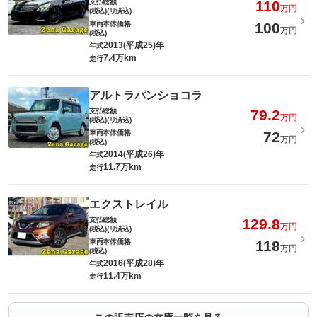
支払総額
110
万円
(税込)(リ済込)
車両本体価格
100
万円
(税込)
2013(平成25)年
年式
7.4万km
走行
アルトラパンショコラ
支払総額
79.2
万円
(税込)(リ済込)
車両本体価格
72
万円
(税込)
2014(平成26)年
年式
11.7万km
走行
エクストレイル
支払総額
129.8
万円
(税込)(リ済込)
車両本体価格
118
万円
(税込)
2016(平成28)年
年式
11.4万km
走行