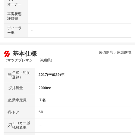
-
オーナー
車両状態
-
評価書
ディーラ
-
ー車
基本仕様
装備略号／用語解説
（マツダプレマシー 沖縄県）
年式（初度
2017(平成29)年
登録）
排気量
2000cc
乗車定員
７名
ドア
5D
エコカー減
－
税対象車