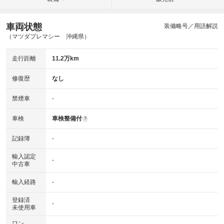
車両状態
装備略号／用語解説
（マツダプレマシー 沖縄県）
走行距離
11.2万km
修復歴
なし
禁煙車
-
車検
車検整備付
?
記録簿
-
輸入認定
-
中古車
輸入経路
-
登録済
-
未使用車
ワン