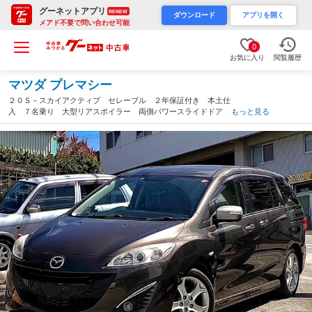
グーネットアプリ
RENEW
ダウンロード
アプリを開く
メアド不要で問い合わせ可能
0
お気に入り
閲覧履歴
マツダ プレマシー
２０Ｓ－スカイアクティブ セレーブル ２年保証付き 本土仕
入 ７名乗り 大型リアスポイラー 両側パワースライドドア バ
もっと見る
ックカメラ ドライブレコーダー 革巻きステアリング スマート
キー ＢＬＵＥＴＯＯＴＨ 純正１７インチアルミホイール（沖縄
県）