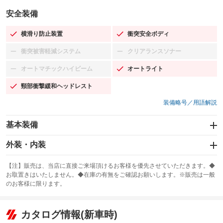
安全装備
横滑り防止装置
衝突安全ボディ
：装備あり
：装備あり
衝突被害軽減システム
クリアランスソナー
：装備なし
：装備なし
オートマチックハイビーム
オートライト
：装備なし
：装備あり
頸部衝撃緩和ヘッドレスト
：装備あり
装備略号／用語解説
基本装備
エアバッグ：運転席/助手席/サイド
外装・内装
：装備あり
スライドドア：両面電動
カーナビ：HDDナビ
：装備あり
：装備あり
【注】販売は、当店に直接ご来場頂けるお客様を優先させていただきます。◆
お取置きはいたしません。◆在庫の有無をご確認お願いします。※販売は一般
サンルーフ
ABS
TV
：装備なし
：装備あり
：装備なし
のお客様に限ります。
エアコン
Wエアコン
オーディオ：CDまたはCDチェンジャー／ミュージックプレイヤー接続
：装備あり
：装備なし
：装備あり
可
リフトアップ
パワーステアリング
カタログ情報(新車時)
：装備なし
：装備あり
ビジュアル：-／DVD再生
：装備あり