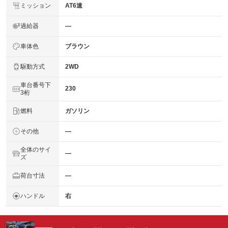
ミッション
AT6速
過給器
―
車体色
ブラウン
駆動方式
2WD
車台番号下
230
3桁
燃料
ガソリン
その他
―
全体のサイ
―
ズ
荷台寸法
―
ハンドル
右