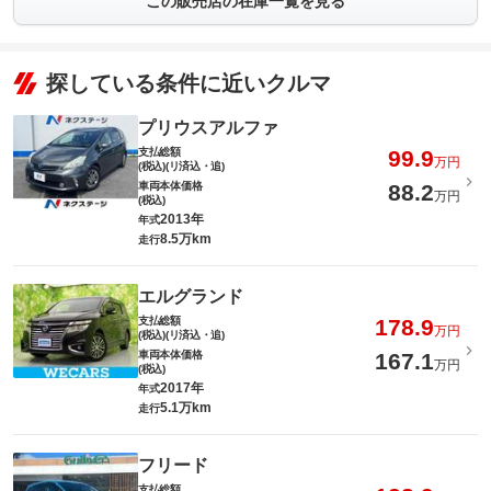
この販売店の在庫一覧を見る
探している条件に近いクルマ
プリウスアルファ
支払総額
99.9
万円
(税込)(リ済込・追)
車両本体価格
88.2
万円
(税込)
2013年
年式
8.5万km
走行
エルグランド
支払総額
178.9
万円
(税込)(リ済込・追)
車両本体価格
167.1
万円
(税込)
2017年
年式
5.1万km
走行
フリード
支払総額