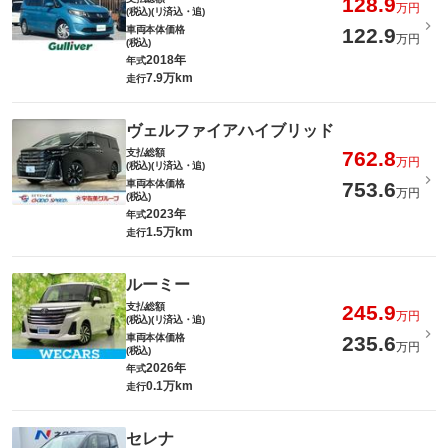
128.9
万円
(税込)(リ済込・追)
車両本体価格
122.9
万円
(税込)
2018年
年式
7.9万km
走行
ヴェルファイアハイブリッド
支払総額
762.8
万円
(税込)(リ済込・追)
車両本体価格
753.6
万円
(税込)
2023年
年式
1.5万km
走行
ルーミー
支払総額
245.9
万円
(税込)(リ済込・追)
車両本体価格
235.6
万円
(税込)
2026年
年式
0.1万km
走行
セレナ