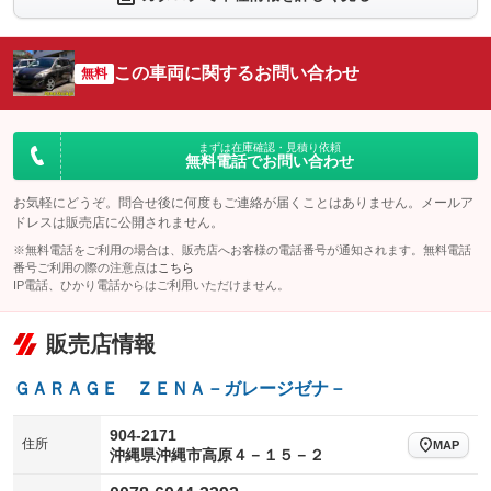
：装備なし
：装備なし
シートエアコン
全周囲カメラ
：装備なし
：装備なし
この車両に関するお問い合わせ
サイドカメラ
無料
ルーフレール
：装備なし
：装備なし
エアサスペンション
ヘッドライトウォッシャー
：装備なし
：装備なし
装備略号／用語解説
まずは在庫確認・見積り依頼
無料電話でお問い合わせ
お気軽にどうぞ。問合せ後に何度もご連絡が届くことはありません。メールア
ドレスは販売店に公開されません。
※無料電話をご利用の場合は、販売店へお客様の電話番号が通知されます。無料電話
番号ご利用の際の注意点は
こちら
IP電話、ひかり電話からはご利用いただけません。
販売店情報
ＧＡＲＡＧＥ ＺＥＮＡ－ガレージゼナ－
904-2171
住所
MAP
沖縄県沖縄市高原４－１５－２