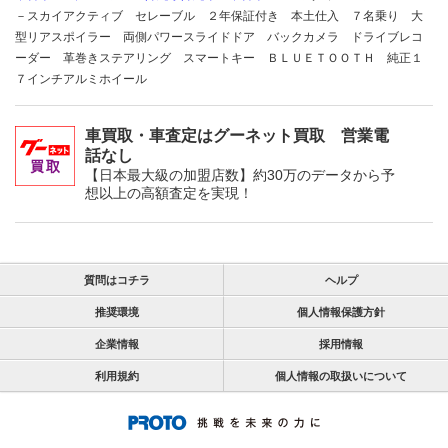
－スカイアクティブ セレーブル ２年保証付き 本土仕入 ７名乗り 大
型リアスポイラー 両側パワースライドドア バックカメラ ドライブレコ
ーダー 革巻きステアリング スマートキー ＢＬＵＥＴＯＯＴＨ 純正１
７インチアルミホイール
車買取・車査定はグーネット買取 営業電
話なし
【日本最大級の加盟店数】約30万のデータから予
想以上の高額査定を実現！
質問はコチラ
ヘルプ
推奨環境
個人情報保護方針
企業情報
採用情報
利用規約
個人情報の取扱いについて