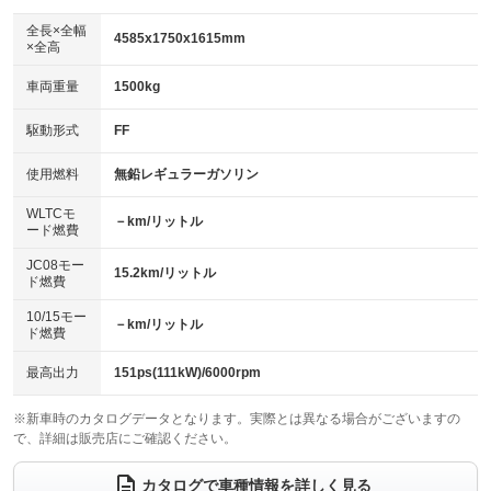
ダウンヒルアシストコントロール
：装備なし
アルミホイール：17インチ
全長×全幅
：装備あり
4585x1750x1615mm
×全高
パワーウィンドウ
盗難防止システム
：装備あり
：装備あり
革シート
ハーフレザーシート
：装備なし
：装備なし
車両重量
1500kg
アイドリングストップ
ドライブレコーダー
：装備あり
：装備あり
キーレス
LEDヘッドランプ
：装備あり
：装備なし
USB入力端子
Bluetooth接続
駆動形式
FF
：装備なし
：装備あり
HID(キセノンライト)
ポータブルナビ
：装備あり
：装備なし
100V電源
クリーンディーゼル
使用燃料
無鉛レギュラーガソリン
：装備なし
：装備なし
バックカメラ
ETC
：装備あり
：装備なし
センターデフロック
：装備なし
WLTCモ
エアロ
スマートキー
－km/リットル
：装備あり
：装備あり
ード燃費
レンタカーアップ
展示・試乗車
：装備なし
：装備なし
ローダウン
ランフラットタイヤ
：装備なし
：装備なし
JC08モー
15.2km/リットル
ド燃費
電動格納ミラー
：装備なし
パワーシート
3列シート
：装備なし
：装備あり
10/15モー
装備略号／用語解説
－km/リットル
ド燃費
ベンチシート
フルフラットシート
：装備なし
：装備あり
チップアップシート
オットマン
最高出力
151ps(111kW)/6000rpm
：装備なし
：装備なし
電動格納サードシート
シートヒーター
：装備なし
：装備なし
※新車時のカタログデータとなります。実際とは異なる場合がございますの
で、詳細は販売店にご確認ください。
ウォークスルー
後席モニター
：装備あり
：装備なし
カタログで車種情報を詳しく見る
電動リアゲート
フロントカメラ