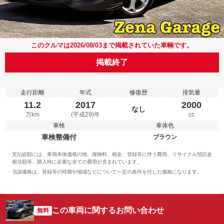
このクルマは2026/08/03まで掲載されていた車輛です。
掲載終了
走行距離
年式
修復歴
排気量
11.2
2017
2000
なし
万km
(平成29)年
cc
車検
車体色
車検整備付
ブラウン
支払総額には、車両本体価格の他、保険料、税金、登録等に伴う費用、リサイクル預託金
相当額等、購入時に必要な全ての費用が含まれています。
当該価格は、登録等の時期や地域などについて一定の条件を付した価格になります。
この車両に関するお問い合わせ
無料