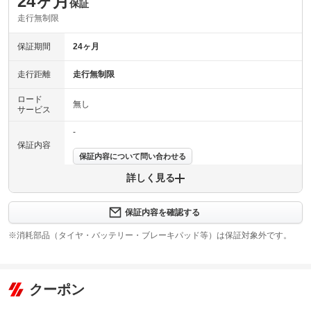
24ヶ月
保証
走行無制限
保証期間
24ヶ月
走行距離
走行無制限
ロード
無し
サービス
-
保証内容
保証内容について問い合わせる
詳しく見る
保証項目
-
修理回数
-
保証内容を確認する
※消耗部品（タイヤ・バッテリー・ブレーキパッド等）は保証対象外です。
上限金額
-
免責金
無し
クーポン
保証修理
-
受付先