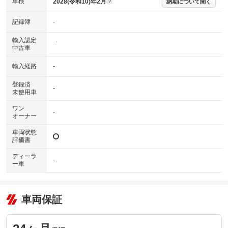
車検
2028(令和10)年2月
納期について聞く
?
※グー鑑定の評価はあくまでも記載している鑑定日の鑑定結果となりま
す。車両情報等の詳細は各販売店へお問い合わせ下さい。
記録簿
-
輸入認定
-
中古車
輸入経路
-
登録済
-
未使用車
ワン
-
オーナー
車両状態
評価書
ディーラ
-
ー車
車両保証