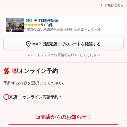
詳細はこちら
（有）幸洋自動車販売
5.0
3件
【STEP1】
認証画面でグーネットを友だち追加してから「許可する」ボタンを押
〒903-0125 沖縄県中頭郡西原町上原２－１６－６
します
MAPで販売店までのルートを確認する
【STEP2】
トーク画面で
ボタンをタップして問い合わせを
完了してください。
スマートフォンの位置情報をONにしてください
こちら
オンライン予約
予約する内容を選択してください。
来店
オンライン商談予約
?
販売店からのお知らせ！