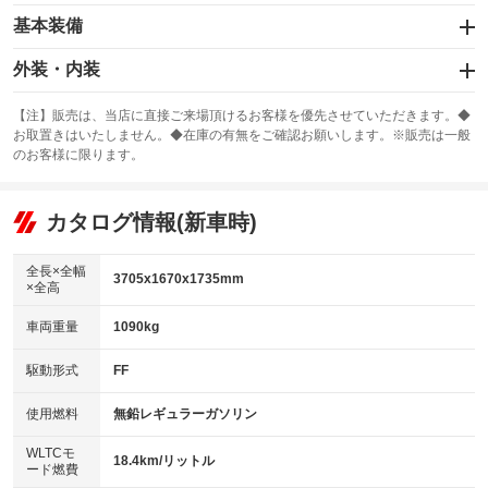
基本装備
エアバッグ：運転席/助手席
外装・内装
：装備あり
スライドドア：両面電動
カーナビ：メモリーナビ他
：装備あり
：装備あり
【注】販売は、当店に直接ご来場頂けるお客様を優先させていただきます。◆
お取置きはいたしません。◆在庫の有無をご確認お願いします。※販売は一般
サンルーフ
ABS
TV：フルセグ
：装備なし
：装備あり
：装備あり
のお客様に限ります。
エアコン
Wエアコン
オーディオ：CDまたはCDチェンジャー
：装備あり
：装備なし
：装備あり
リフトアップ
パワーステアリング
カタログ情報(新車時)
ビジュアル
：装備なし
：装備あり
：装備なし
ダウンヒルアシストコントロール
アルミホイール：14インチ
：装備なし
：装備あり
全長×全幅
3705x1670x1735mm
×全高
パワーウィンドウ
盗難防止システム
革シート
ハーフレザーシート
：装備あり
：装備あり
：装備なし
：装備なし
車両重量
1090kg
アイドリングストップ
ドライブレコーダー
キーレス
LEDヘッドランプ
：装備あり
：装備なし
：装備あり
：装備あり
USB入力端子
Bluetooth接続
駆動形式
FF
HID(キセノンライト)
ポータブルナビ
：装備なし
：装備あり
：装備なし
：装備なし
100V電源
クリーンディーゼル
バックカメラ
ETC
使用燃料
無鉛レギュラーガソリン
：装備なし
：装備なし
：装備あり
：装備なし
センターデフロック
エアロ
スマートキー
：装備なし
WLTCモ
：装備なし
：装備あり
18.4km/リットル
ード燃費
レンタカーアップ
展示・試乗車