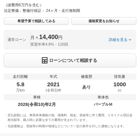
（諸費用6万円を含む）
法定整備：
整備付
保証：
24ヶ月・走行無制限
希望予算で相談してみる
価格変更をお知らせ
14,400
月々
円
通常ローン
詳細を見る
実質年率4.9%・120回
ローンについて相談する
走行距離
年式
修復歴
排気量
5.8
2021
1000
あり
万km
(令和3)年
cc
車検
車体色
2028(令和10)年2月
パープルＭ
支払総額には、車両本体価格の他、保険料、税金、登録等に伴う費用、リサイクル預託金
相当額等、購入時に必要な全ての費用が含まれています。
当該価格は、登録等の時期や地域などについて一定の条件を付した価格になります。