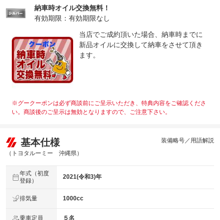
納車時オイル交換無料！
整備付 法定12ヶ月または法定24ヶ月点検整備付
法定整備
※車検なし・車検整備付の場合は法定24ヶ月点検整備付
有効期限：有効期限なし
※商用車は6ヶ月または12ヶ月点検整備付
当店でご成約頂いた場合、納車時までに
法定整備
-
新品オイルに交換して納車をさせて頂き
について
ます。
※グークーポンは必ず商談前にご呈示いただき、特典内容をご確認くださ
い。商談後のご呈示は無効となりますので、ご注意下さい。
基本仕様
装備略号／用語解説
（トヨタルーミー 沖縄県）
年式（初度
2021(令和3)年
登録）
排気量
1000cc
乗車定員
５名