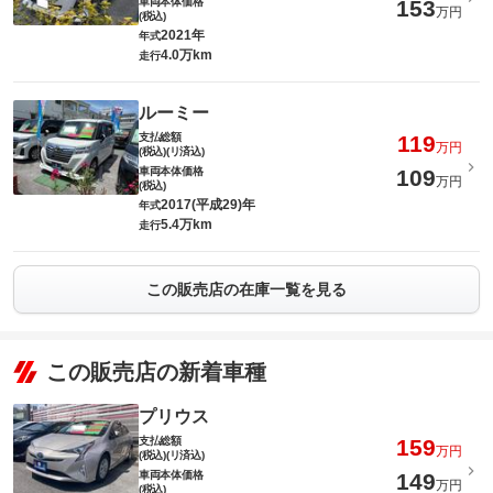
車両本体価格
153
万円
(税込)
2021年
年式
4.0万km
走行
ルーミー
支払総額
119
万円
(税込)(リ済込)
車両本体価格
109
万円
(税込)
2017(平成29)年
年式
5.4万km
走行
この販売店の在庫一覧を見る
この販売店の新着車種
プリウス
支払総額
159
万円
(税込)(リ済込)
車両本体価格
149
万円
(税込)