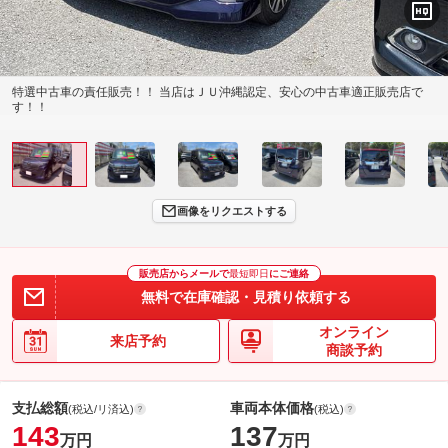
特選中古車の責任販売！！ 当店はＪＵ沖縄認定、安心の中古車適正販売店で
す！！
画像をリクエストする
販売店からメールで
最短即日
にご連絡
無料で在庫確認・見積り依頼する
オンライン
来店予約
商談予約
支払総額
車両本体価格
(税込/リ済込)
(税込)
143
137
万円
万円