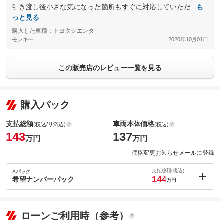
引き渡し後小さな気になった箇所もすぐに対応していただ...
も
っと見る
購入した車種：トヨタシエンタ
モンキー
2020年10月01日
この販売店のレビュー一覧を見る
購入パック
支払総額
車両本体価格
(税込/リ済込)
(税込)
143
137
万円
万円
価格変更お知らせメールに登録
支払総額(税込)
Aパック
144
希望ナンバーパック
万円
内：オプシ
1
ョン価格
万円
(税込)
ローンご利用時（参考）