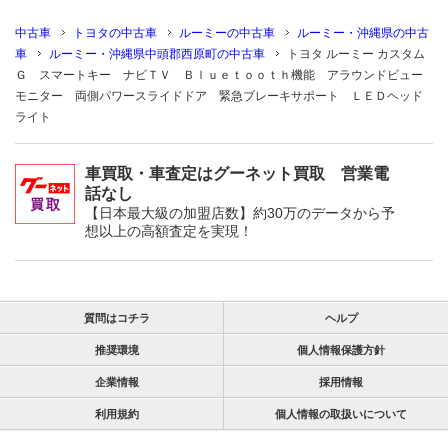
中古車
トヨタの中古車
ルーミーの中古車
ルーミー・沖縄県の中古
車
ルーミー・沖縄県中頭郡西原町の中古車
トヨタ ルーミー カスタム
Ｇ スマートキー ナビＴＶ Ｂｌｕｅｔｏｏｔｈ機能 アラウンドビュー
モニター 両側パワースライドドア 緊急ブレーキサポート ＬＥＤヘッド
ライト
車買取・車査定はグーネット買取 営業電
話なし
【日本最大級の加盟店数】約30万のデータから予
想以上の高額査定を実現！
質問はコチラ
ヘルプ
推奨環境
個人情報保護方針
企業情報
採用情報
利用規約
個人情報の取扱いについて