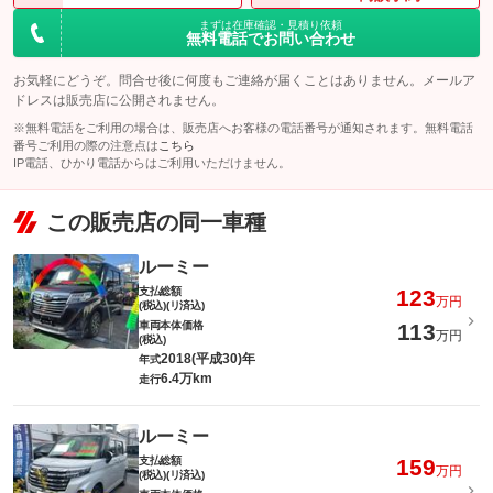
まずは在庫確認・見積り依頼
無料電話でお問い合わせ
お気軽にどうぞ。問合せ後に何度もご連絡が届くことはありません。メールア
ドレスは販売店に公開されません。
※無料電話をご利用の場合は、販売店へお客様の電話番号が通知されます。無料電話
番号ご利用の際の注意点は
こちら
IP電話、ひかり電話からはご利用いただけません。
この販売店の同一車種
ルーミー
支払総額
123
万円
(税込)(リ済込)
車両本体価格
113
万円
(税込)
2018(平成30)年
年式
6.4万km
走行
ルーミー
支払総額
159
万円
(税込)(リ済込)