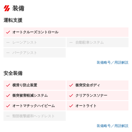
装備
運転支援
オートクルーズコントロール
：装備あり
レーンアシスト
自動駐車システム
：装備なし
：装備なし
パークアシスト
：装備なし
装備略号／用語解説
安全装備
横滑り防止装置
衝突安全ボディ
：装備あり
：装備あり
衝突被害軽減システム
クリアランスソナー
：装備あり
：装備あり
オートマチックハイビーム
オートライト
：装備あり
：装備あり
頸部衝撃緩和ヘッドレスト
：装備なし
装備略号／用語解説