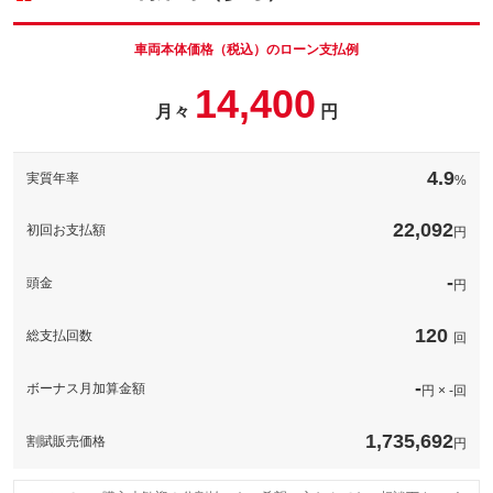
車両本体価
137
万円
格
車両本体価格（税込）のローン支払例
14,400
月々
円
パック内容
ナンバーのご希望承ります♪好きな数字の組み合わせで愛車のナン
バーを彩りましょう！※組合せによっては希望に添えない場合も
4.9
実質年率
%
ございます、ご了承ください。
備考
－
22,092
初回お支払額
円
このパックの見積もり依頼（無料）
-
頭金
円
120
総支払回数
回
-
ボーナス月加算金額
円 × -回
1,735,692
割賦販売価格
円