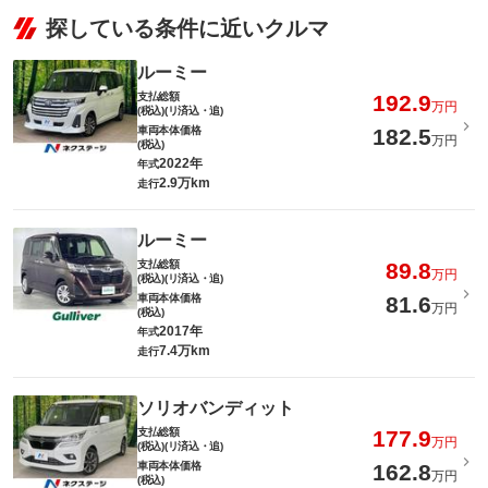
探している条件に近いクルマ
ルーミー
支払総額
192.9
万円
(税込)(リ済込・追)
車両本体価格
182.5
万円
(税込)
2022年
年式
2.9万km
走行
ルーミー
支払総額
89.8
万円
(税込)(リ済込・追)
車両本体価格
81.6
万円
(税込)
2017年
年式
7.4万km
走行
ソリオバンディット
支払総額
177.9
万円
(税込)(リ済込・追)
車両本体価格
162.8
万円
(税込)