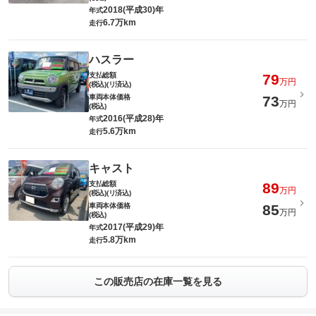
2018(平成30)年
年式
6.7万km
走行
ハスラー
支払総額
79
万円
(税込)(リ済込)
車両本体価格
73
万円
(税込)
2016(平成28)年
年式
5.6万km
走行
キャスト
支払総額
89
万円
(税込)(リ済込)
車両本体価格
85
万円
(税込)
2017(平成29)年
年式
5.8万km
走行
この販売店の在庫一覧を見る