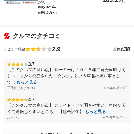
万円
(税込)
2021年
年式
3.0万km
走行
クルマのクチコミ
2.9
38
レビュー総合
投稿数
3.7
【このクルマの良い点】 ルーミーは２０１６年に発売当時は同
じトヨタから発売された「タンク」という車名の姉妹車とし
て...
もっと見る
千代佐（ちよすけ）
2023年06月28日
4.7
【このクルマの良い点】 スライドドアで開きやすい。車内が広
くて運転しやすいところ。 【総合評価】
もっと見る
だーいし
2024年03月17日