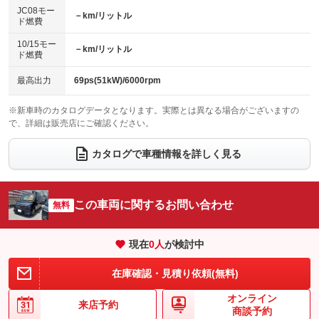
ローダウン
ランフラットタイヤ
：装備なし
：装備なし
：装備なし
：装備なし
JC08モー
－km/リットル
ド燃費
電動格納ミラー
パワーシート
3列シート
：装備あり
：装備なし
：装備なし
10/15モー
装備略号／用語解説
－km/リットル
ベンチシート
フルフラットシート
ド燃費
：装備なし
：装備あり
チップアップシート
オットマン
：装備なし
：装備なし
最高出力
69ps(51kW)/6000rpm
電動格納サードシート
シートヒーター
：装備なし
：装備なし
※新車時のカタログデータとなります。実際とは異なる場合がございますの
で、詳細は販売店にご確認ください。
ウォークスルー
後席モニター
：装備あり
：装備なし
電動リアゲート
フロントカメラ
カタログで車種情報を詳しく見る
：装備なし
：装備あり
シートエアコン
全周囲カメラ
：装備なし
：装備あり
サイドカメラ
ルーフレール
この車両に関するお問い合わせ
：装備あり
無料
：装備なし
エアサスペンション
ヘッドライトウォッシャー
：装備なし
：装備なし
現在
0
人
が検討中
装備略号／用語解説
在庫確認・見積り依頼(無料)
オンライン
来店予約
商談予約