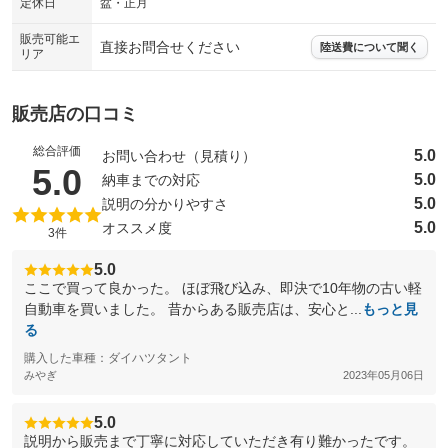
定休日
盆・正月
販売可能エ
直接お問合せください
陸送費について聞く
リア
販売店の口コミ
総合評価
5.0
お問い合わせ（見積り）
（5点満点中）
5.0
5.0
納車までの対応
5.0
説明の分かりやすさ
5.0
オススメ度
3件
5.0
ここで買って良かった。 ほぼ飛び込み、即決で10年物の古い軽
自動車を買いました。 昔からある販売店は、安心と...
もっと見
る
購入した車種：ダイハツタント
みやぎ
2023年05月06日
5.0
説明から販売まで丁寧に対応していただき有り難かったです。