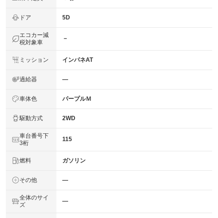
ドア
5D
エコカー減
－
税対象車
ミッション
インパネAT
過給器
―
車体色
パープルＭ
駆動方式
2WD
車台番号下
115
3桁
燃料
ガソリン
その他
―
全体のサイ
―
ズ