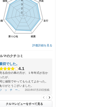
4
4
価格
価格
内装
内装
3
3
2
2
1
1
装備
装備
走行
走行
乗り心地
乗り心地
燃費
燃費
評価詳細を見る
ルマのクチコミ
親切でした。
4.1
売る自分の車の方が、１年年式が古か
ったが、
同じ値段でやってもらえてよかった。
ありがとうございました。
ツ ッ チ ー...
2021年07月23日投稿
クルマレビューをすべて見る