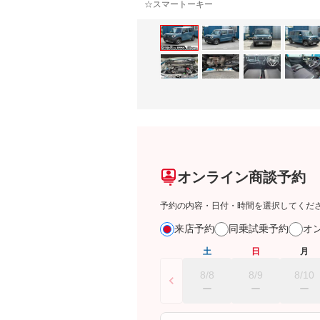
☆スマートーキー
オンライン商談予約
予約の内容・日付・時間を選択してくだ
来店予約
同乗試乗予約
オ
土
日
月
8/8
8/9
8/10