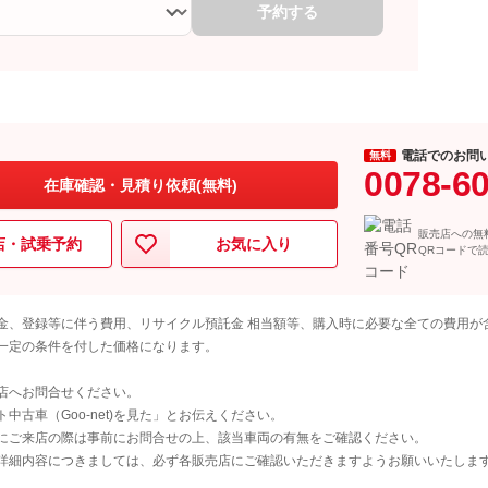
予約する
電話でのお問
無料
0078-6
在庫確認・見積り依頼(無料)
販売店への無
店・試乗予約
お気に入り
QRコードで
金、登録等に伴う費用、リサイクル預託金 相当額等、購入時に必要な全ての費用が
一定の条件を付した価格になります。
店へお問合せください。
古車（Goo-net)を見た」とお伝えください。
にご来店の際は事前にお問合せの上、該当車両の有無をご確認ください。
詳細内容につきましては、必ず各販売店にご確認いただきますようお願いいたしま