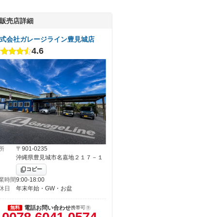
販売店詳細
式会社ガレージライン豊見城店
4.6
所
〒901-0235
沖縄県豊見城市名嘉地２１７－１
コピー
業時間
9:00-18:00
休日
年末年始・GW・お盆
電話お問い合わせ
無料
携帯可