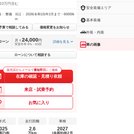
 10万円含む
安全装備エリア
備：
整備
保証：
2028(令和10)年2月まで・60000k
m
基本装備
予算で相談してみる
価格変更をお知らせ
外装・内装
24,000
月々
円
ローン
詳細を見る
車の画像
実質年率 8%・60回
ローンについて相談する
販売店からメールで
最短即日
にご連絡
在庫の確認・見積り依頼
来店・試乗予約
お気に入り
年式
走行距離
車検
025
2.6
2027
和7)年
万km
(令和9)年2月