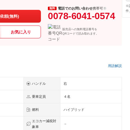
※
電話でのお問い合わせ
携帯可
無料
件
0078-6041-0574
依頼(無料)
販売店への無料電話番号を
お気に入り
QRコードで読み取れます。
）
用語解説
ハンドル
右
乗車定員
４名
燃料
ハイブリッド
エコカー減税対
－
象車