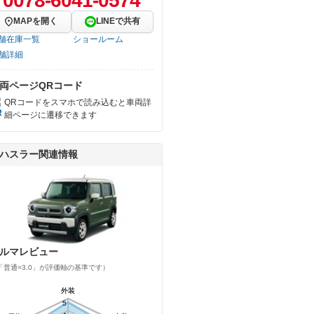
0078-6041-0574
MAPを開く
LINEで共有
舗在庫一覧
ショールーム
舗詳細
両ページQRコード
QRコードをスマホで読み込むと車両詳
細ページに遷移できます
ハスラー関連情報
ルマレビュー
「普通=3.0」が評価軸の基準です）
外装
外装
5
5