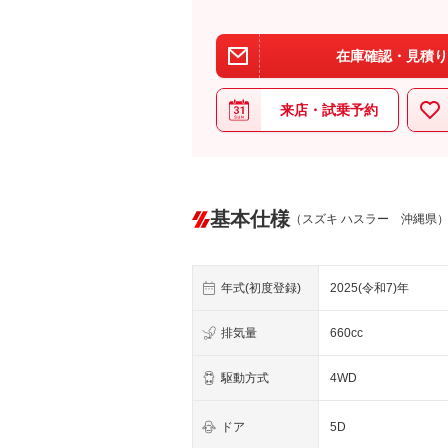
在庫確認・見積り
来店・試乗予約
基本仕様
（スズキ ハスラー 沖縄県
年式(初度登録)
2025(令和7)年
排気量
660cc
駆動方式
4WD
ドア
5D