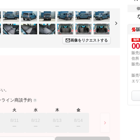
画像をリクエストする
無料
00
販売
住所
販売
販売
エリ
さい。
ンライン商談予約
火
水
木
金
8/11
8/12
8/13
8/14