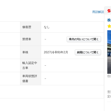
）
用語解説
株
修復歴
なし
禁煙車
－
車内の匂いについて聞く
車検
2027(令和9)年2月
納期について聞く
輸入認定中
－
古車
住
車両状態評
－
価書
営
定