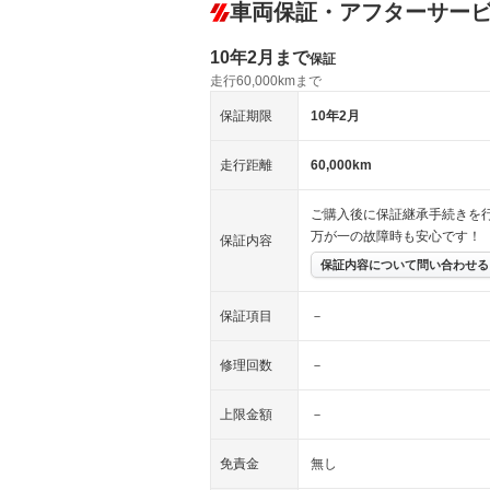
車両保証・アフターサー
10年2月まで
保証
走行60,000kmまで
保証期限
10年2月
走行距離
60,000km
ご購入後に保証継承手続きを
万が一の故障時も安心です！
保証内容
保証内容について問い合わせる
保証項目
－
修理回数
－
上限金額
－
免責金
無し