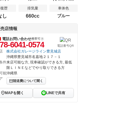
修復歴
排気量
車体色
なし
660cc
ブルー
販売店情報
電話お問い合わせ
携帯可
78-6041-0574
電話番号QR
店
株式会社ガレージライン豊見城店
沖縄県豊見城市名嘉地２１７－１
条件
来店可能な方, 現車確認ができる方, 最低
限ＬＩＮＥなどでやり取りできる方
可能
沖縄県
ア
陸送費について聞く
MAPを開く
LINEで共有