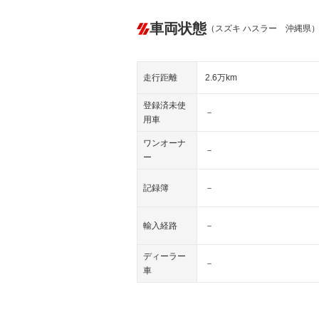
車両状態
（スズキ ハスラー 沖縄県
走行距離
2.6万km
登録済未使
－
用車
ワンオーナ
－
ー
記録簿
－
輸入経路
－
ディーラー
－
車