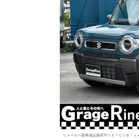
マガジン
車カタログ
自動車ローン
保険
レビュー
価格相場
教習所
用語集
☆メーカー新車保証継承可☆ＥＴＣ☆Ｂｌｕ