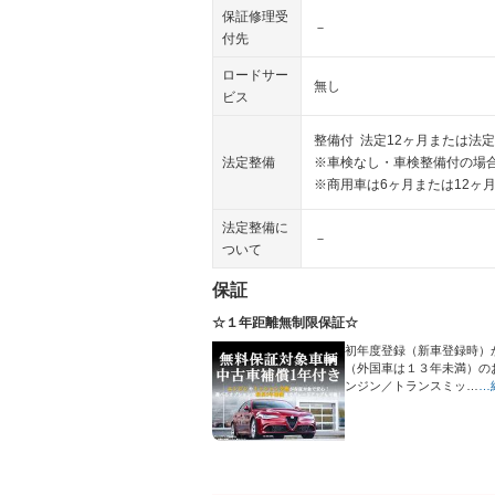
保証修理受
－
付先
ロードサー
無し
ビス
整備付 法定12ヶ月または法定
法定整備
※車検なし・車検整備付の場合
※商用車は6ヶ月または12ヶ
法定整備に
－
ついて
保証
☆１年距離無制限保証☆
初年度登録（新車登録時）
（外国車は１３年未満）の
ンジン／トランスミッ…
…