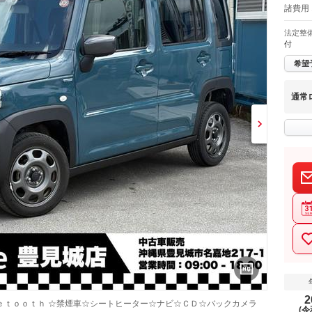
諸費用
法定整
付
希望
通常
2
ｅｔｏｏｔｈ ☆禁煙車☆シートヒーター☆ナビ☆ＣＤ☆バックカメラ
(令