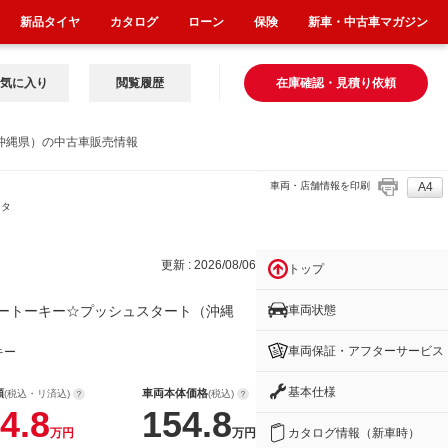
新品タイヤ
カタログ
ローン
保険
新車・中古車マガジン
気に入り
閲覧履歴
在庫確認・見積り依頼
沖縄県）の中古車販売情報
車両・店舗情報を印刷
A4
スタ
更新 : 2026/08/06
トップ
車両状態
ートーキー☆プッシュスタート（沖縄
車両保証・アフターサービス
キー
基本仕様
額
車両本体価格
(税込・リ済込)
(税込)
4.8
154.8
カタログ情報（新車時）
万円
万円