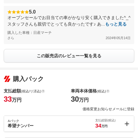
5.0
オープンセールでお目当ての車がかなり安く購入できました^_^
スタッフさんも親切でとっても良かったです♪ あ...
もっと見る
購入した車種：日産マーチ
さら
2024年05月14日
この販売店のレビュー一覧を見る
購入パック
支払総額
車両本体価格
(税込/リ済込)
(税込)
33
30
万円
万円
価格変更お知らせメールに登録
支払総額(税込)
Aパック
34
希望ナンバー
万円
内：オプシ