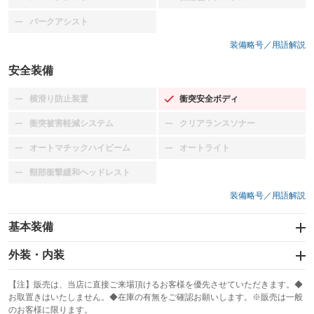
：装備なし
：装備なし
パークアシスト
：装備なし
装備略号／用語解説
安全装備
横滑り防止装置
衝突安全ボディ
：装備なし
：装備あり
衝突被害軽減システム
クリアランスソナー
：装備なし
：装備なし
オートマチックハイビーム
オートライト
：装備なし
：装備なし
頸部衝撃緩和ヘッドレスト
：装備なし
装備略号／用語解説
基本装備
エアバッグ：運転席/助手席
外装・内装
：装備あり
スライドドア
カーナビ：DVDナビ
：装備なし
：装備あり
【注】販売は、当店に直接ご来場頂けるお客様を優先させていただきます。◆
お取置きはいたしません。◆在庫の有無をご確認お願いします。※販売は一般
サンルーフ
ABS
TV：フルセグ
：装備なし
：装備あり
：装備あり
のお客様に限ります。