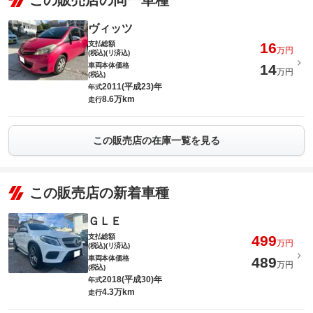
この販売店の同一車種
ヴィッツ
支払総額
16
万円
(税込)(リ済込)
車両本体価格
14
万円
(税込)
2011(平成23)年
年式
8.6万km
走行
この販売店の在庫一覧を見る
この販売店の新着車種
ＧＬＥ
支払総額
499
万円
(税込)(リ済込)
車両本体価格
489
万円
(税込)
2018(平成30)年
年式
4.3万km
走行