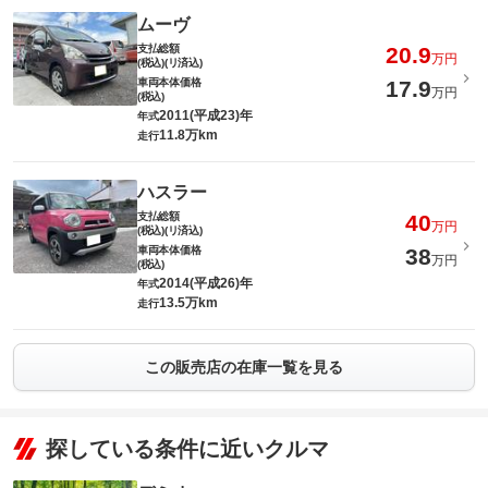
ムーヴ
支払総額
20.9
万円
(税込)(リ済込)
車両本体価格
17.9
万円
(税込)
2011(平成23)年
年式
11.8万km
走行
ハスラー
支払総額
40
万円
(税込)(リ済込)
車両本体価格
38
万円
(税込)
2014(平成26)年
年式
13.5万km
走行
この販売店の在庫一覧を見る
探している条件に近いクルマ