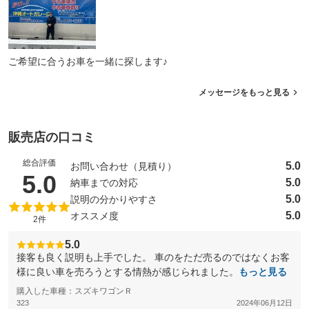
ご希望に合うお車を一緒に探します♪
メッセージをもっと見る
販売店の口コミ
総合評価
5.0
お問い合わせ（見積り）
（5点満点中）
5.0
5.0
納車までの対応
5.0
説明の分かりやすさ
5.0
オススメ度
2件
5.0
接客も良く説明も上手でした。 車のをただ売るのではなくお客
様に良い車を売ろうとする情熱が感じられました。
もっと見る
購入した車種：スズキワゴンＲ
323
2024年06月12日