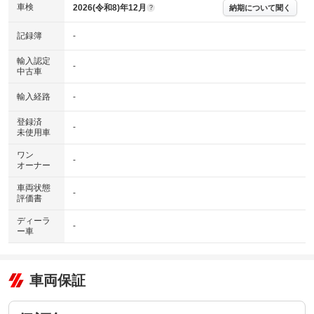
車検
2026(令和8)年12月
納期について聞く
?
記録簿
-
輸入認定
-
中古車
輸入経路
-
登録済
-
未使用車
ワン
-
オーナー
車両状態
-
評価書
ディーラ
-
ー車
車両保証