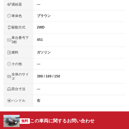
過給器
―
車体色
ブラウン
駆動方式
2WD
車台番号下
451
3桁
燃料
ガソリン
その他
―
全体のサイ
388 / 169 / 150
ズ
荷台寸法
―
ハンドル
右
この車両に関するお問い合わせ
無料