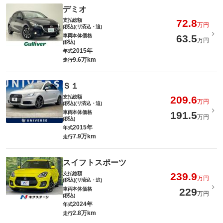
デミオ
支払総額
72.8
万円
(税込)(リ済込・追)
車両本体価格
63.5
万円
(税込)
2015年
年式
9.6万km
走行
Ｓ１
支払総額
209.6
万円
(税込)(リ済込・追)
車両本体価格
191.5
万円
(税込)
2015年
年式
7.9万km
走行
スイフトスポーツ
支払総額
239.9
万円
(税込)(リ済込・追)
車両本体価格
229
万円
(税込)
2024年
年式
2.8万km
走行