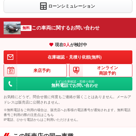
1
ョン価格
万円
ローンシミュレーション
(税込)
車両本体価
30
万円
格
この車両に関するお問い合わせ
無料
パック内容
現在
0
人
が検討中
在庫確認・見積り依頼(無料)
備考
－
オンライン
来店予約
商談予約
このパックの見積もり依頼（無料）
まずは在庫確認・見積り依頼
無料電話でお問い合わせ
お気軽にどうぞ。問合せ後に何度もご連絡が届くことはありません。メールア
ドレスは販売店に公開されません。
※無料電話をご利用の場合は、販売店へお客様の電話番号が通知されます。無料電話
番号ご利用の際の注意点は
こちら
IP電話、ひかり電話からはご利用いただけません。