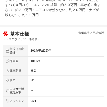
すべて０円♪♪♪】・エンジンの故障、約５０万円・車が前に進ま
ない、約３０万円・エアコンが効かない、約２０万円・ナビが
映らない、約１２万円
基本仕様
装備略号／用語解説
（トヨタヴィッツ 沖縄県）
年式（初度
2014(平成26)年
登録）
排気量
1000cc
乗車定員
５名
ドア
5D
エコカー減
－
税対象車
ミッション
CVT