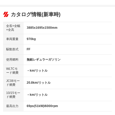
エアコン
Wエアコン
オーディオ
：装備あり
：装備なし
：装備なし
リフトアップ
パワーステアリング
カタログ情報(新車時)
ビジュアル
：装備なし
：装備あり
：装備なし
ダウンヒルアシストコントロール
アルミホイール
：装備なし
：装備なし
全長×全幅
3885x1695x1500mm
×全高
パワーウィンドウ
盗難防止システム
革シート
ハーフレザーシート
：装備あり
：装備なし
：装備なし
：装備なし
車両重量
970kg
アイドリングストップ
ドライブレコーダー
キーレス
LEDヘッドランプ
：装備なし
：装備なし
：装備あり
：装備なし
USB入力端子
Bluetooth接続
駆動形式
FF
HID(キセノンライト)
ポータブルナビ
：装備なし
：装備なし
：装備なし
：装備なし
100V電源
クリーンディーゼル
バックカメラ
ETC
使用燃料
無鉛レギュラーガソリン
：装備なし
：装備なし
：装備あり
：装備あり
センターデフロック
エアロ
スマートキー
：装備なし
WLTCモ
：装備なし
：装備なし
－km/リットル
ード燃費
レンタカーアップ
展示・試乗車
ローダウン
ランフラットタイヤ
：装備なし
：装備なし
：装備なし
：装備なし
JC08モー
20.8km/リットル
ド燃費
電動格納ミラー
パワーシート
3列シート
：装備あり
：装備なし
：装備なし
10/15モー
装備略号／用語解説
－km/リットル
ベンチシート
フルフラットシート
ド燃費
：装備なし
：装備なし
チップアップシート
オットマン
：装備なし
：装備なし
最高出力
69ps(51kW)/6000rpm
電動格納サードシート
シートヒーター
：装備なし
：装備なし