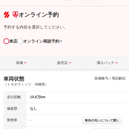
こちら
オンライン予約
予約する内容を選択してください。
来店
オンライン商談予約
?
装備
販売店
購入パック
車両状態
装備略号／用語解説
（トヨタヴィッツ 沖縄県）
走行距離
10.6万km
修復歴
なし
禁煙車
-
車内の匂いについて聞く