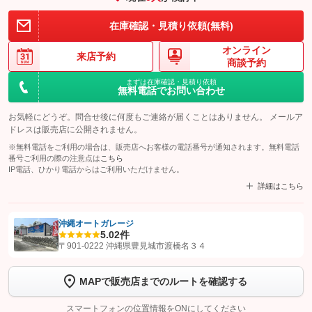
在庫確認・見積り依頼(無料)
オンライン
来店予約
商談予約
まずは在庫確認・見積り依頼
無料電話でお問い合わせ
お気軽にどうぞ。問合せ後に何度もご連絡が届くことはありません。 メールア
ドレスは販売店に公開されません。
※無料電話をご利用の場合は、販売店へお客様の電話番号が通知されます。無料電話
番号ご利用の際の注意点は
こちら
IP電話、ひかり電話からはご利用いただけません。
詳細はこちら
沖縄オートガレージ
5.0
2件
【STEP1】
認証画面でグーネットを友だち追加してから「許可する」ボタンを押
〒901-0222 沖縄県豊見城市渡橋名３４
します
MAPで販売店までのルートを確認する
【STEP2】
トーク画面で
ボタンをタップして問い合わせを
完了してください。
スマートフォンの位置情報をONにしてください