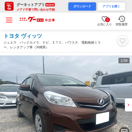
グーネットアプリ
RENEW
ダウンロード
アプリを開く
メアド不要で問い合わせ可能
0
お気に入り
閲覧履歴
トヨタ ヴィッツ
ジュエラ バックカメラ、ナビ、ＥＴＣ、パワステ、電動格納ミラ
ー、レンタアップ車（沖縄県）
1
/39