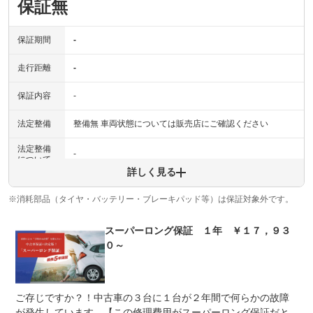
保証無
保証期間
-
走行距離
-
保証内容
-
法定整備
整備無 車両状態については販売店にご確認ください
法定整備
-
について
詳しく見る
※消耗部品（タイヤ・バッテリー・ブレーキパッド等）は保証対象外です。
スーパーロング保証 １年 ￥１７，９３
０～
ご存じですか？！中古車の３台に１台が２年間で何らかの故障
が発生しています。【この修理費用がスーパーロング保証だと