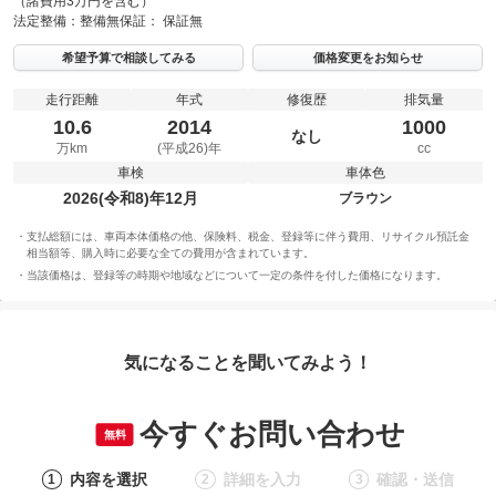
（諸費用3万円を含む）
法定整備：
整備無
保証：
保証無
希望予算で相談してみる
価格変更をお知らせ
走行距離
年式
修復歴
排気量
10.6
2014
1000
なし
万km
(平成26)年
cc
車検
車体色
2026(令和8)年12月
ブラウン
支払総額には、車両本体価格の他、保険料、税金、登録等に伴う費用、リサイクル預託金
相当額等、購入時に必要な全ての費用が含まれています。
当該価格は、登録等の時期や地域などについて一定の条件を付した価格になります。
気になることを聞いてみよう！
今すぐお問い合わせ
無料
内容を選択
詳細を入力
確認・送信
1
2
3