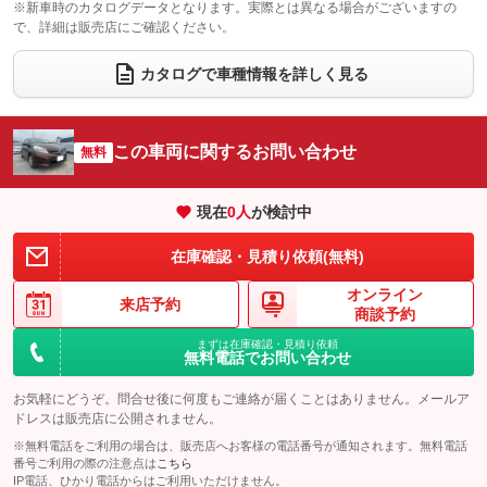
※新車時のカタログデータとなります。実際とは異なる場合がございますの
で、詳細は販売店にご確認ください。
ウォークスルー
後席モニター
：装備なし
：装備なし
電動リアゲート
フロントカメラ
カタログで車種情報を詳しく見る
：装備なし
：装備なし
シートエアコン
全周囲カメラ
：装備なし
：装備なし
サイドカメラ
ルーフレール
この車両に関するお問い合わせ
：装備なし
無料
：装備なし
エアサスペンション
ヘッドライトウォッシャー
：装備なし
：装備なし
現在
0
人
が検討中
装備略号／用語解説
在庫確認・見積り依頼(無料)
オンライン
来店予約
商談予約
まずは在庫確認・見積り依頼
無料電話でお問い合わせ
お気軽にどうぞ。問合せ後に何度もご連絡が届くことはありません。メールア
ドレスは販売店に公開されません。
※無料電話をご利用の場合は、販売店へお客様の電話番号が通知されます。無料電話
番号ご利用の際の注意点は
こちら
IP電話、ひかり電話からはご利用いただけません。