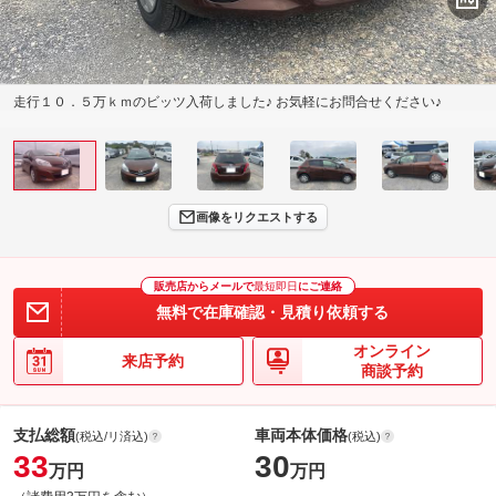
走行１０．５万ｋｍのビッツ入荷しました♪ お気軽にお問合せください♪
画像をリクエストする
販売店からメールで
最短即日
にご連絡
無料で在庫確認・見積り依頼する
オンライン
来店予約
商談予約
支払総額
車両本体価格
(税込/リ済込)
(税込)
33
30
万円
万円