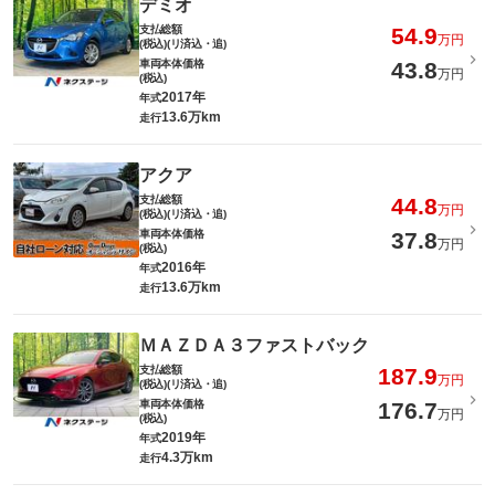
デミオ
支払総額
54.9
万円
(税込)(リ済込・追)
車両本体価格
43.8
万円
(税込)
2017年
年式
13.6万km
走行
アクア
支払総額
44.8
万円
(税込)(リ済込・追)
車両本体価格
37.8
万円
(税込)
2016年
年式
13.6万km
走行
ＭＡＺＤＡ３ファストバック
支払総額
187.9
万円
(税込)(リ済込・追)
車両本体価格
176.7
万円
(税込)
2019年
年式
4.3万km
走行