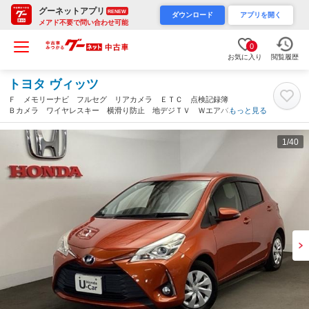
グーネットアプリ
RENEW
ダウンロード
アプリを開く
メアド不要で問い合わせ可能
0
お気に入り
閲覧履歴
トヨタ ヴィッツ
Ｆ メモリーナビ フルセグ リアカメラ ＥＴＣ 点検記録簿
Ｂカメラ ワイヤレスキー 横滑り防止 地デジＴＶ Ｗエアバッ
もっと見る
ク エアバック パワーステアリング スマートキー＆プッシュス
タート エアコン ＡＢＳ（鹿児島県）
1
/40