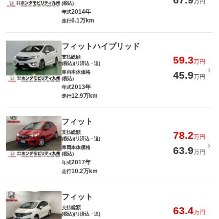
万円
(税込)
2014年
年式
6.1万km
走行
フィットハイブリッド
支払総額
59.3
万円
(税込)(リ済込・追)
車両本体価格
45.9
万円
(税込)
2013年
年式
12.9万km
走行
フィット
支払総額
78.2
万円
(税込)(リ済込・追)
車両本体価格
63.9
万円
(税込)
2017年
年式
10.2万km
走行
フィット
支払総額
63.4
万円
(税込)(リ済込・追)