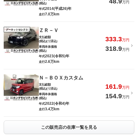
48.9
万円
(税込)
2014(平成26)年
年式
7.0万km
走行
ＺＲ－Ｖ
グーネットセレクト
支払総額
333.3
万円
(税込)(リ済込)
車両本体価格
318.9
万円
(税込)
2023(令和5)年
年式
2.6万km
走行
Ｎ－ＢＯＸカスタム
支払総額
161.9
万円
(税込)(リ済込)
車両本体価格
154.9
万円
(税込)
2022(令和4)年
年式
3.4万km
走行
この販売店の在庫一覧を見る