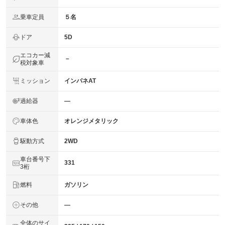
乗車定員
５名
ドア
5D
エコカー減
－
税対象車
ミッション
インパネAT
過給器
―
車体色
オレンジメタリック
駆動方式
2WD
車台番号下
331
3桁
燃料
ガソリン
その他
―
全体のサイ