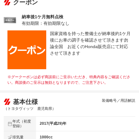
クーポン
保証修理
-
受付先
納車後1ケ月無料点検
整備付 法定12ヶ月または法定24ヶ月点検整備付
法定整備
※車検なし・車検整備付の場合は法定24ヶ月点検整備付
有効期限：有効期限なし
※商用車は6ヶ月または12ヶ月点検整備付
国家資格を持った整備士が納車後約1ケ月
法定整備
-
後にお車の調子を確認させて頂きます勿
について
論全国 お近くのHonda販売店にて対応
させて頂きます
※グークーポンは必ず商談前にご呈示いただき、特典内容をご確認くださ
い。商談後のご呈示は無効となりますので、ご注意下さい。
基本仕様
装備略号／用語解説
（トヨタヴィッツ 鹿児島県）
年式（初度
2017(平成29)年
登録）
排気量
1000cc