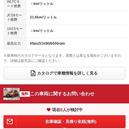
エアロ
スマートキー
：装備なし
WLTCモ
：装備なし
：装備あり
－km/リットル
ード燃費
レンタカーアップ
展示・試乗車
ローダウン
ランフラットタイヤ
：装備なし
：装備なし
：装備なし
：装備なし
JC08モー
21.6km/リットル
ド燃費
電動格納ミラー
パワーシート
3列シート
：装備なし
：装備なし
：装備なし
10/15モー
装備略号／用語解説
－km/リットル
ベンチシート
フルフラットシート
ド燃費
：装備なし
：装備なし
チップアップシート
オットマン
：装備なし
：装備なし
最高出力
69ps(51kW)/6000rpm
電動格納サードシート
シートヒーター
：装備なし
：装備なし
※新車時のカタログデータとなります。実際とは異なる場合がございますの
で、詳細は販売店にご確認ください。
ウォークスルー
後席モニター
：装備なし
：装備なし
電動リアゲート
フロントカメラ
カタログで車種情報を詳しく見る
：装備なし
：装備なし
シートエアコン
全周囲カメラ
：装備なし
：装備なし
サイドカメラ
ルーフレール
この車両に関するお問い合わせ
：装備なし
無料
：装備なし
エアサスペンション
ヘッドライトウォッシャー
：装備なし
：装備なし
現在
0
人
が検討中
装備略号／用語解説
在庫確認・見積り依頼(無料)