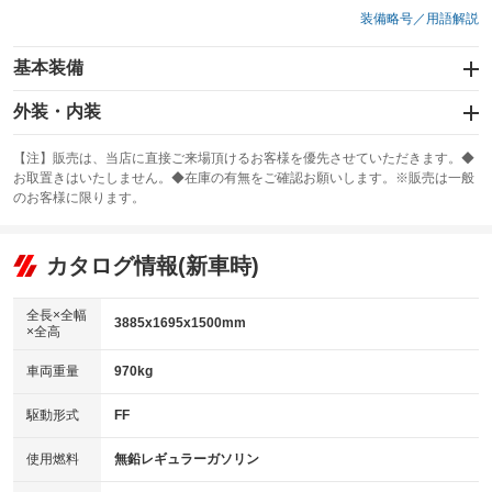
装備略号／用語解説
基本装備
エアバッグ：運転席/助手席/サイド
外装・内装
：装備あり
スライドドア
カーナビ：メモリーナビ他
：装備なし
：装備あり
【注】販売は、当店に直接ご来場頂けるお客様を優先させていただきます。◆
お取置きはいたしません。◆在庫の有無をご確認お願いします。※販売は一般
サンルーフ
ABS
TV：フルセグ
：装備なし
：装備あり
：装備あり
のお客様に限ります。
エアコン
Wエアコン
オーディオ
：装備あり
：装備なし
：装備なし
リフトアップ
パワーステアリング
カタログ情報(新車時)
ビジュアル
：装備なし
：装備あり
：装備なし
ダウンヒルアシストコントロール
アルミホイール
：装備なし
：装備なし
全長×全幅
3885x1695x1500mm
×全高
パワーウィンドウ
盗難防止システム
革シート
ハーフレザーシート
：装備あり
：装備なし
：装備なし
：装備なし
車両重量
970kg
アイドリングストップ
ドライブレコーダー
キーレス
LEDヘッドランプ
：装備あり
：装備なし
：装備あり
：装備あり
USB入力端子
Bluetooth接続
駆動形式
FF
HID(キセノンライト)
ポータブルナビ
：装備なし
：装備なし
：装備なし
：装備なし
100V電源
クリーンディーゼル
バックカメラ
ETC
使用燃料
無鉛レギュラーガソリン
：装備なし
：装備なし
：装備あり
：装備あり
センターデフロック