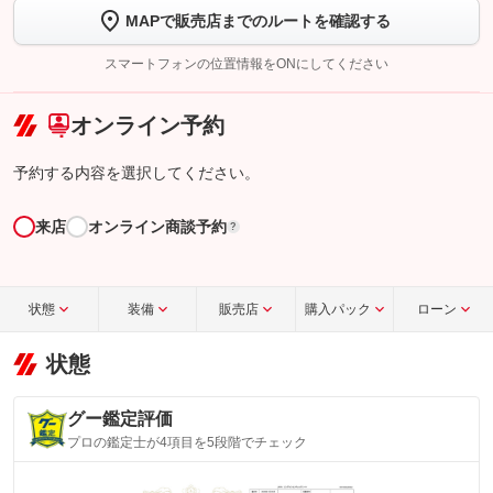
MAPで販売店までのルートを確認する
【STEP2】
トーク画面で
ボタンをタップして問い合わせを
完了してください。
スマートフォンの位置情報をONにしてください
こちら
オンライン予約
予約する内容を選択してください。
来店
オンライン商談予約
?
状態
装備
販売店
購入パック
ローン
状態
グー鑑定評価
プロの鑑定士が4項目を5段階でチェック