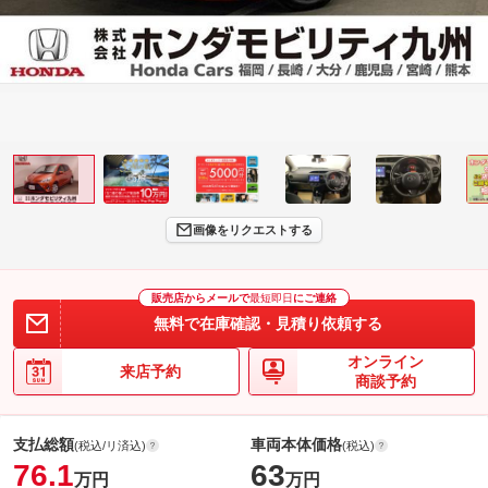
画像をリクエストする
販売店からメールで
最短即日
にご連絡
無料で在庫確認・見積り依頼する
オンライン
来店予約
商談予約
支払総額
車両本体価格
(税込/リ済込)
(税込)
76.1
63
万円
万円