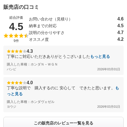
販売店の口コミ
総合評価
4.6
お問い合わせ（見積り）
（5点満点中）
4.5
4.5
納車までの対応
4.7
説明の分かりやすさ
4.2
オススメ度
9件
4.3
丁寧にご対応いただきありがとうございました
もっと見る
購入した車種：ホンダＮ－ＷＧＮ
バンビ
2026年03月01日
4.0
丁寧な説明で 購入するのに 安心して できたと思います。
も
っと見る
購入した車種：ホンダヴェゼル
ヨウジ
2026年03月01日
この販売店のレビュー一覧を見る