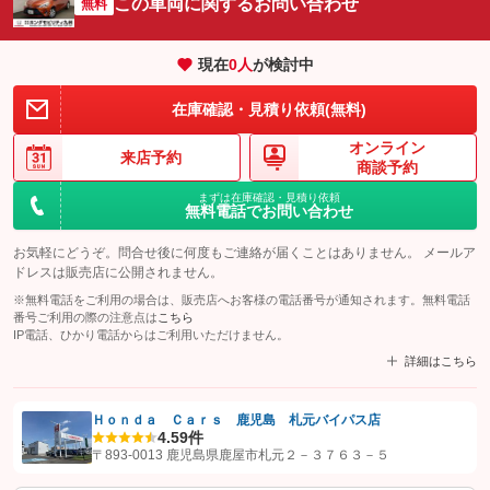
この車両に関するお問い合わせ
無料
現在
0
人
が検討中
在庫確認・見積り依頼(無料)
オンライン
来店予約
商談予約
まずは在庫確認・見積り依頼
無料電話でお問い合わせ
お気軽にどうぞ。問合せ後に何度もご連絡が届くことはありません。 メールア
ドレスは販売店に公開されません。
※無料電話をご利用の場合は、販売店へお客様の電話番号が通知されます。無料電話
番号ご利用の際の注意点は
こちら
IP電話、ひかり電話からはご利用いただけません。
詳細はこちら
Ｈｏｎｄａ Ｃａｒｓ 鹿児島 札元バイパス店
4.5
9件
【STEP1】
認証画面でグーネットを友だち追加してから「許可する」ボタンを押
〒893-0013 鹿児島県鹿屋市札元２－３７６３－５
します