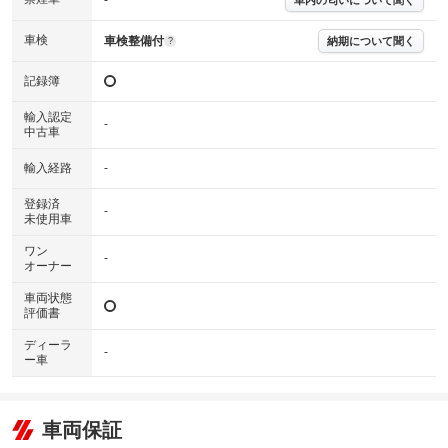
※実際にお渡しするコンディションチェックシートにつきましては、形式
および表示項目が異なる場合がございます。
※グー鑑定の評価はあくまでも記載している鑑定日の鑑定結果となりま
車検
車検整備付
納期について聞く
?
す。車両情報等の詳細は各販売店へお問い合わせ下さい。
記録簿
輸入認定
-
中古車
輸入経路
-
登録済
-
未使用車
ワン
-
オーナー
車両状態
評価書
ディーラ
-
ー車
車両保証