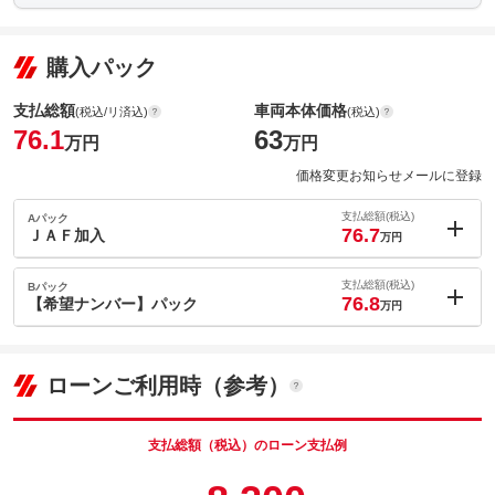
購入パック
支払総額
車両本体価格
(税込/リ済込)
(税込)
76.1
63
万円
万円
価格変更お知らせメールに登録
支払総額(税込)
Aパック
76.7
ＪＡＦ加入
万円
内：オプシ
0.6
ョン価格
支払総額(税込)
Bパック
万円
76.8
(税込)
【希望ナンバー】パック
万円
車両本体価
63
万円
内：オプシ
格
0.7
ョン価格
万円
(税込)
ローンご利用時（参考）
車両本体価
63
万円
格
支払総額（税込）のローン支払例
パック内容
ＪＡＦは年中無休・２４時間・全国ネットで、品質の高いロード