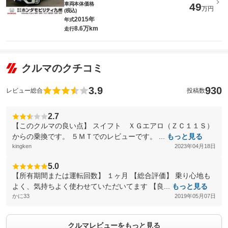
車両本体価格
49
万円
(税込)
2015年
年式
8.6万km
走行
クルマのクチコミ
3.9
930
レビュー総合
投稿数
2.7
【このクルマの良い点】 スイフト ＸＧエアロ（ＺＣ１１Ｓ）
からの乗換です。 ５ＭＴでのレビューです。 ...
もっと見る
kingken
2023年04月18日
5.0
【所有期間または運転回数】 １ヶ月 【総合評価】 乗り心地も
よく、気持ちよく使わせていただいてます 【良...
もっと見る
かに33
2019年05月07日
クルマレビューをもっと見る