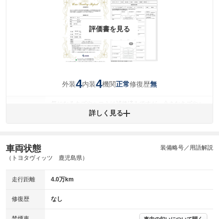
評価書を見る
4
4
外装
内装
機関
修復歴
正常
無
気になるキズやヘコミは補修済みですが、小さなキズやヘ
外装
コミが残っています。
詳しく見る
(車両外装)
キズ・へこみについて問い合わせる
内装
気になる汚れ等が、部分的にあります。
(内装状態)
車両状態
装備略号／用語解説
（トヨタヴィッツ 鹿児島県）
主要機関に不具合はありません。
機関
走行距離
4.0万km
詳細は鑑定書をご確認ください。
修復歴
修復歴
なし
※グー鑑定は保証サービスではございません。購入時は必ず現車をご確認
下さい。
禁煙車
-
車内の匂いについて聞く