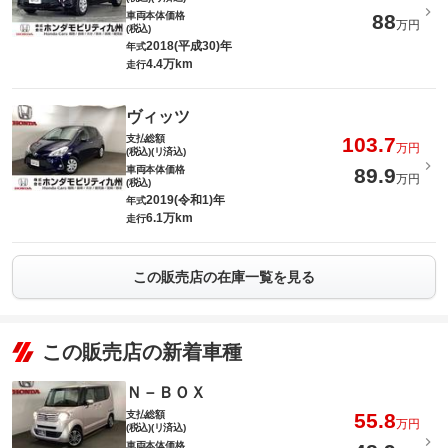
車両本体価格
88
万円
(税込)
2018(平成30)年
年式
4.4万km
走行
ヴィッツ
支払総額
103.7
万円
(税込)(リ済込)
車両本体価格
89.9
万円
(税込)
2019(令和1)年
年式
6.1万km
走行
この販売店の在庫一覧を見る
この販売店の新着車種
Ｎ－ＢＯＸ
支払総額
55.8
万円
(税込)(リ済込)
車両本体価格