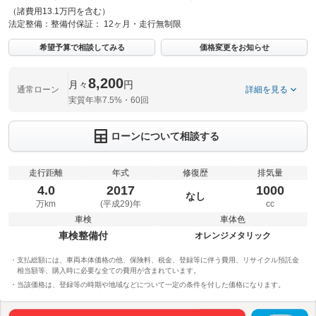
（諸費用13.1万円を含む）
法定整備：
整備付
保証：
12ヶ月・走行無制限
希望予算で相談してみる
価格変更をお知らせ
8,200
月々
円
通常ローン
詳細を見る
実質年率7.5%・60回
ローンについて相談する
走行距離
年式
修復歴
排気量
4.0
2017
1000
なし
万km
(平成29)年
cc
車検
車体色
車検整備付
オレンジメタリック
支払総額には、車両本体価格の他、保険料、税金、登録等に伴う費用、リサイクル預託金
相当額等、購入時に必要な全ての費用が含まれています。
当該価格は、登録等の時期や地域などについて一定の条件を付した価格になります。