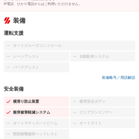
IP電話、ひかり電話からはご利用いただけません。
装備
運転支援
オートクルーズコントロール
：装備なし
レーンアシスト
自動駐車システム
：装備なし
：装備なし
パークアシスト
：装備なし
装備略号／用語解説
安全装備
横滑り防止装置
衝突安全ボディ
：装備あり
：装備なし
衝突被害軽減システム
クリアランスソナー
：装備あり
：装備なし
オートマチックハイビーム
オートライト
：装備なし
：装備なし
頸部衝撃緩和ヘッドレスト
：装備なし