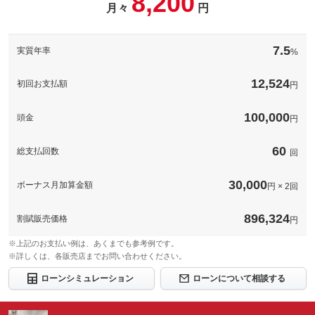
8,200
サービスを提供しております。 「バッテリー上がり」や「キー
月々
円
閉じこみ」などでお困りの際、ＪＡＦ会員はほとんどの場合で料
パック内容
金は無料です。
希望ナンバーを取得するパックです。お好きな数字・思い出の数
字をお客様の愛車にも！※一部取得出来ないナンバーもございま
備考
－
7.5
実質年率
%
す。※人気の数字等は、抽選になることがございます。ご了承く
ださい。
12,524
このパックの見積もり依頼（無料）
初回お支払額
円
備考
－
100,000
頭金
円
このパックの見積もり依頼（無料）
60
総支払回数
回
30,000
ボーナス月加算金額
円 × 2回
896,324
割賦販売価格
円
※上記のお支払い例は、あくまでも参考例です。
※詳しくは、各販売店までお問い合わせください。
ローンシミュレーション
ローンについて相談する