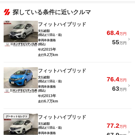
探している条件に近いクルマ
フィットハイブリッド
支払総額
68.4
万円
(税込)(リ済込・追)
車両本体価格
55
万円
(税込)
2015年
年式
9.2万km
走行
フィットハイブリッド
支払総額
76.4
万円
(税込)(リ済込・追)
車両本体価格
63
万円
(税込)
2013年
年式
6.7万km
走行
フィットハイブリッド
グーネットセレクト
支払総額
77.2
万円
(税込)(リ済込・追)
車両本体価格
67.9