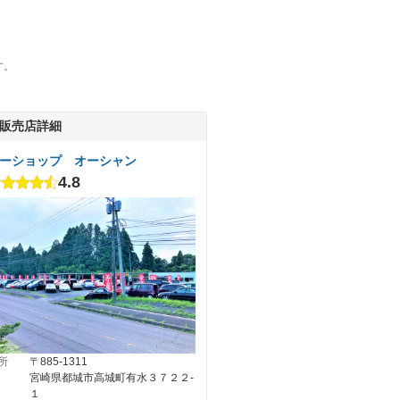
す。
販売店詳細
ーショップ オーシャン
4.8
所
〒885-1311
宮崎県都城市高城町有水３７２２‐
１