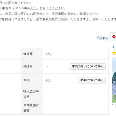
店へお問合せください。
古車（Goo-net)を見た」とお伝えください。
にご来店の際は事前にお問合せの上、該当車両の有無をご確認ください。
詳細内容につきましては、必ず各販売店にご確認いただきますようお願いいたしま
用語解説
カ
修復歴
なし
禁煙車
－
車内の匂いについて聞く
車検
なし
納期について聞く
輸入認定中
－
古車
住
車両状態評
－
価書