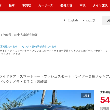
店
新車
車買取
カーリース
整備工場
車検
タイヤ交換
English
ヘルプ
お
ー（宮崎県）の中古車販売情報
・宮崎県の中古車
セレナ・宮崎県都城市の中古車
スライドドア・スマートキー・プッシュスタート・ライダー専用メッキアルミホイール・ナビ・ＴＶ
ックカメラ・ＥＴＣ
ライドドア・スマートキー・プッシュスタート・ライダー専用メッキア
バックカメラ・ＥＴＣ（宮崎県）
支払総
1
/34
54
諸費用