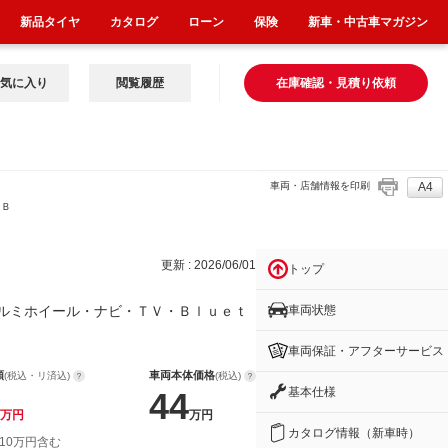
新品タイヤ
カタログ
ローン
保険
新車・中古車マガジン
気に入り
閲覧履歴
在庫確認・見積り依頼
車両・店舗情報を印刷
A4
・Ｂ
更新 : 2026/06/01
トップ
車両状態
ルミホイール・ナビ・ＴＶ・Ｂｌｕｅｔ
車両保証・アフターサービス
額
車両本体価格
(税込・リ済込)
(税込)
基本仕様
44
万円
万円
カタログ情報（新車時）
 10万円含む