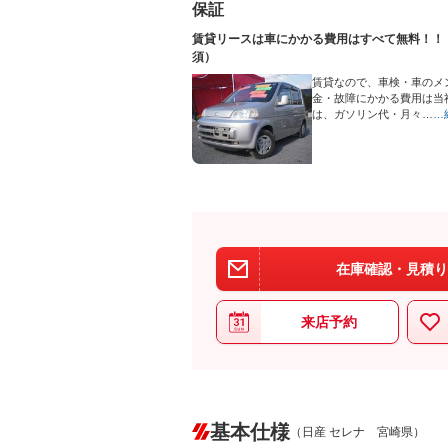
保証
賃貸リースは車にかかる費用はすべて無料！！
須）
賃貸なので、車検・車のメ
金・故障にかかる費用は当
は、ガソリン代・月々…
…
在庫確認・見積り
来店予約
基本仕様
（日産 セレナ 宮崎県）