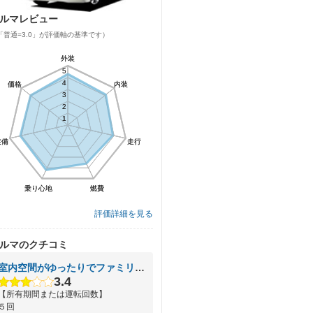
ルマレビュー
「普通=3.0」が評価軸の基準です）
外装
外装
5
5
4
4
価格
価格
内装
内装
3
3
2
2
1
1
装備
装備
走行
走行
乗り心地
乗り心地
燃費
燃費
評価詳細を見る
ルマのクチコミ
室内空間がゆったりでファミリーに最適
3.4
【所有期間または運転回数】
５回