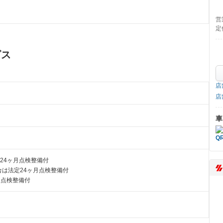
営
定
ビス
店
店
車
24ヶ月点検整備付
は法定24ヶ月点検整備付
月点検整備付