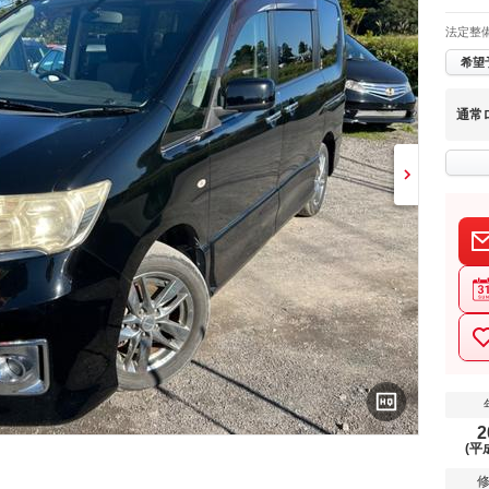
法定整
希望
通常
2
(平