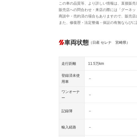
この車の品質等、より詳しい情報は、直接販売
販売店への問合わせ・来店の際には「グーネット中
商談中・売約済の場合もありますので、販売店
また、修復歴・法定整備・保証の有無ならびに
車両状態
（日産 セレナ 宮崎県）
走行距離
11.5万km
登録済未使
－
用車
ワンオーナ
－
ー
記録簿
－
輸入経路
－