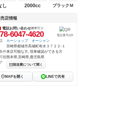
なし
2000cc
ブラックＭ
販売店情報
電話お問い合わせ
携帯可
78-6047-4620
電話番号QR
店
カーショップ オーシャン
宮崎県都城市高城町有水３７２２‐１
条件
来店可能な方, 現車確認ができる方
可能
熊本県,宮崎県,鹿児島県
ア
陸送費について聞く
MAPを開く
LINEで共有