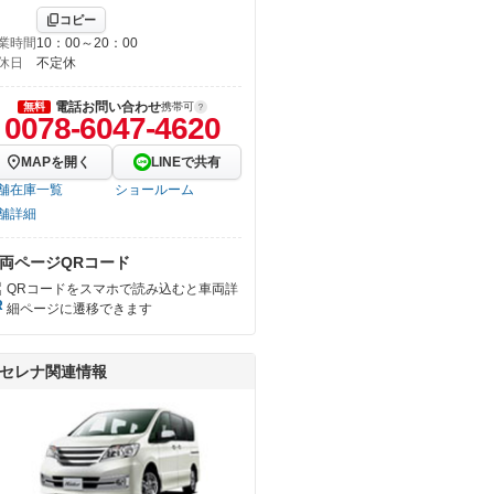
コピー
業時間
10：00～20：00
休日
不定休
電話お問い合わせ
無料
携帯可
0078-6047-4620
MAPを開く
LINEで共有
舗在庫一覧
ショールーム
舗詳細
両ページQRコード
QRコードをスマホで読み込むと車両詳
細ページに遷移できます
セレナ関連情報