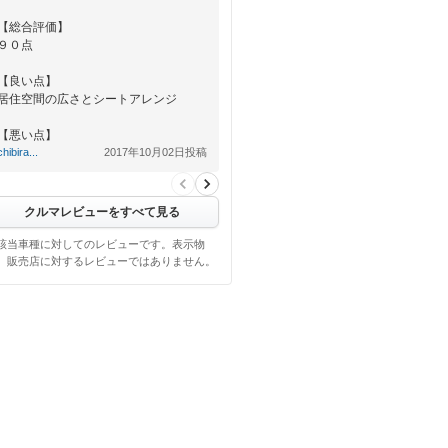
【総合評価】
９０点
【良い点】
居住空間の広さとシートアレンジ
【悪い点】
加速性の弱さ、燃費
chibira...
2017年10月02日投稿
クルマレビューをすべて見る
該当車種に対してのレビューです。表示物
、販売店に対するレビューではありません。