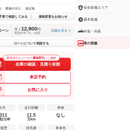
安全装備エリア
備：
整備付
保証：
保証無
予算で相談してみる
価格変更をお知らせ
基本装備
12,900
月々
円
ローン
詳細を見る
外装・内装
実質年率 7%・48回
車の画像
ローンについて相談する
販売店からメールで
最短即日
にご連絡
在庫の確認・見積り依頼
来店予約
お気に入り
年式
走行距離
車検
011
11.5
なし
成23)年
万km
修復歴
排気量
車体色