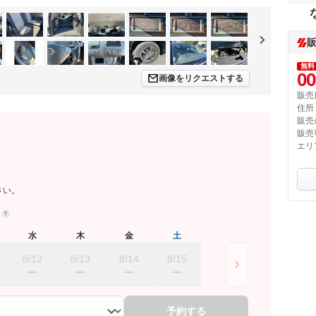
無料
00
画像をリクエストする
販売
住所
販売
販売
エリ
さい。
約
水
木
金
土
8/12
8/13
8/14
8/15
予約する