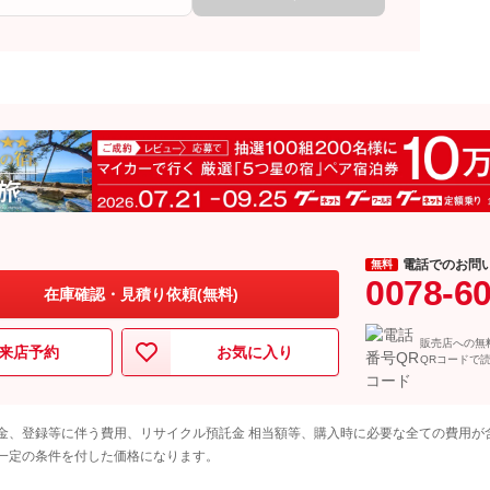
電話でのお問
無料
0078-6
在庫確認・見積り依頼(無料)
販売店への無
来店予約
お気に入り
QRコードで
金、登録等に伴う費用、リサイクル預託金 相当額等、購入時に必要な全ての費用が
一定の条件を付した価格になります。