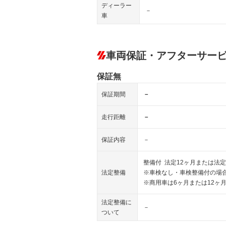
ディーラー
－
車
車両保証・アフターサー
保証無
保証期間
－
走行距離
－
保証内容
－
整備付 法定12ヶ月または法定
法定整備
※車検なし・車検整備付の場合
※商用車は6ヶ月または12ヶ
法定整備に
－
ついて