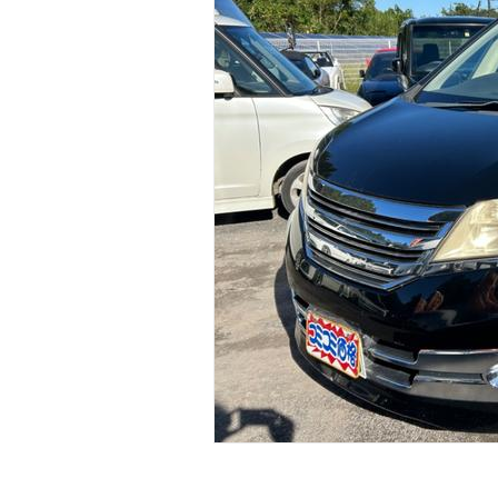
マガジン
車カタログ
自動車ローン
保険
レビュー
価格相場
教習所
用語集