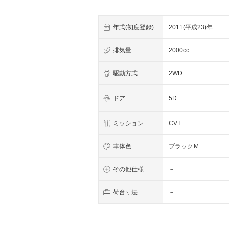
年式(初度登録)
2011(平成23)年
排気量
2000cc
駆動方式
2WD
ドア
5D
ミッション
CVT
車体色
ブラックＭ
その他仕様
－
荷台寸法
－