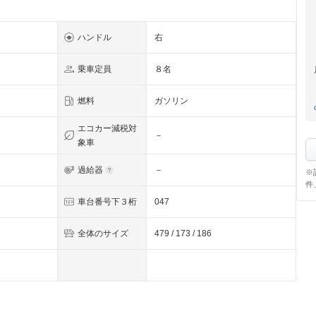
ハンドル
右
乗車定員
８名
燃料
ガソリン
エコカー減税対
－
象車
過給器
－
※
件
車台番号下３桁
047
全体のサイズ
479 / 173 / 186