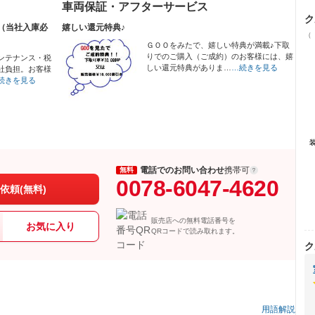
車両保証・アフターサービス
ク
（当社入庫必
嬉しい還元特典♪
（
ＧＯＯをみたで、嬉しい特典が満載♪下取
りでのご購入（ご成約）のお客様には、嬉
ンテナンス・税
しい還元特典がありま…
…続きを見る
社負担。お客様
続きを見る
電話でのお問い合わせ
携帯可
無料
0078-6047-4620
依頼(無料)
販売店への無料電話番号を
お気に入り
QRコードで読み取れます。
ク
用語解説