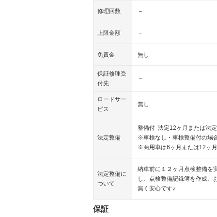
修理回数
－
上限金額
－
免責金
無し
保証修理受
－
付先
ロードサー
無し
ビス
整備付 法定12ヶ月または法定
法定整備
※車検なし・車検整備付の場合
※商用車は6ヶ月または12ヶ
納車前に１２ヶ月点検整備を
法定整備に
し、点検整備記録簿を作成、
ついて
無く安心です♪
保証