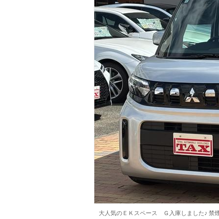
マガジン
車カタログ
自動車ローン
保険
レビュー
価格相場
教習所
用語集
大人気のＥＫスペース Ｇ入庫しました♪ 禁