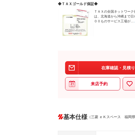
◆ＴＡＸゴールド保証◆
ＴＡＸの全国ネットワーク
は、北海道から沖縄まで日
００ものサービス工場が…
在庫確認・見積り
来店予約
基本仕様
（三菱 ｅＫスペース 福岡