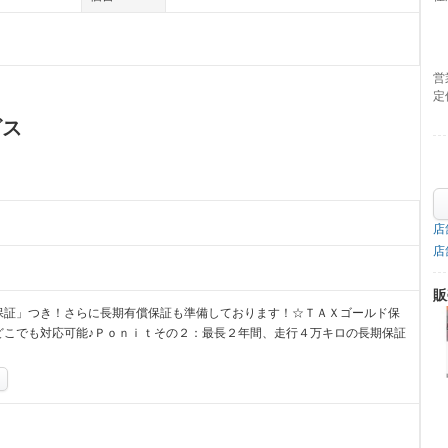
営
定
ビス
店
店
販
保証」つき！さらに長期有償保証も準備しております！☆ＴＡＸゴールド保
どこでも対応可能♪Ｐｏｎｉｔその２：最長２年間、走行４万キロの長期保証