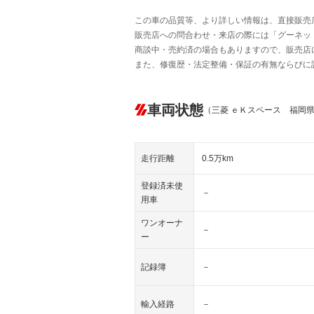
この車の品質等、より詳しい情報は、直接販売
販売店への問合わせ・来店の際には「グーネット中
商談中・売約済の場合もありますので、販売店
また、修復歴・法定整備・保証の有無ならびに
車両状態
（三菱 ｅＫスペース 福岡
走行距離
0.5万km
登録済未使
－
用車
ワンオーナ
－
ー
記録簿
－
輸入経路
－