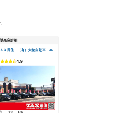
す。
販売店詳細
ＡＸ長住 （有）大穂自動車 本
4.9
所
〒811-1361