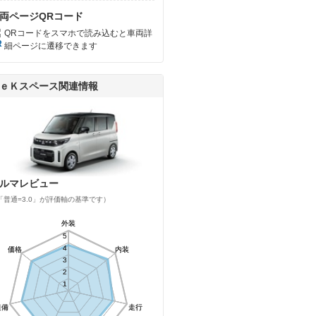
両ページQRコード
QRコードをスマホで読み込むと車両詳
細ページに遷移できます
ｅＫスペース関連情報
ルマレビュー
「普通=3.0」が評価軸の基準です）
外装
外装
5
5
4
4
価格
価格
内装
内装
3
3
2
2
1
1
装備
装備
走行
走行