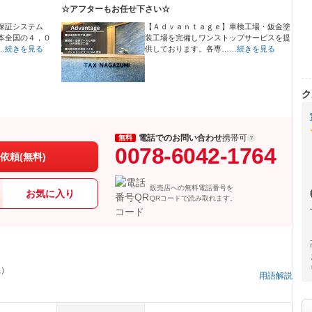
☆アフターもお任せ下さい☆
保証システム
【Ａｄｖａｎｔａｇｅ】車検工場・鈑金塗
本全国の４，０
装工場を完備しワンストップサービスを提
…続きを見る
供しております。各専…
…続きを見る
ク
電話でのお問い合わせ
携帯可
無料
0078-6042-1764
依頼(無料)
販売店への無料電話番号を
お気に入り
QRコードで読み取れます。
県）
用語解説