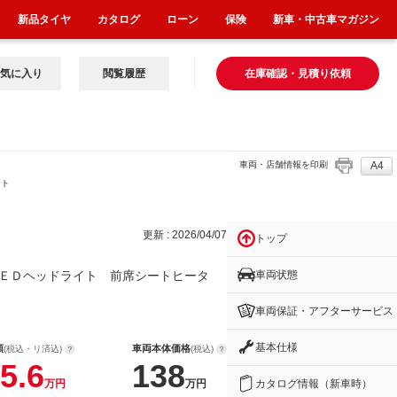
新品タイヤ
カタログ
ローン
保険
新車・中古車マガジン
気に入り
閲覧履歴
在庫確認・見積り依頼
車両・店舗情報を印刷
A4
ート
更新 : 2026/04/07
トップ
車両状態
ＥＤヘッドライト 前席シートヒータ
車両保証・アフターサービス
基本仕様
額
車両本体価格
(税込・リ済込)
(税込)
5.6
138
カタログ情報（新車時）
万円
万円