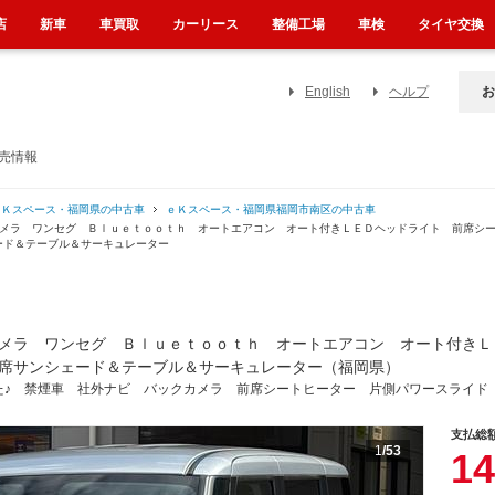
店
新車
車買取
カーリース
整備工場
車検
タイヤ交換
English
ヘルプ
お
売情報
ｅＫスペース・福岡県の中古車
ｅＫスペース・福岡県福岡市南区の中古車
カメラ ワンセグ Ｂｌｕｅｔｏｏｔｈ オートエアコン オート付きＬＥＤヘッドライト 前席シ
ード＆テーブル＆サーキュレーター
メラ ワンセグ Ｂｌｕｅｔｏｏｔｈ オートエアコン オート付きＬ
席サンシェード＆テーブル＆サーキュレーター（福岡県）
た♪ 禁煙車 社外ナビ バックカメラ 前席シートヒーター 片側パワースライド
支払総
1
/53
14