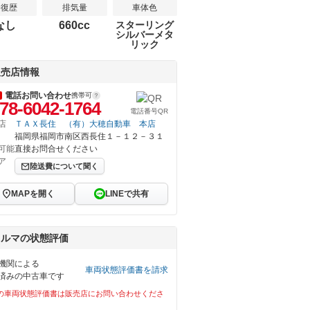
修復歴
排気量
車体色
なし
660cc
スターリング
シルバーメタ
リック
販売店情報
電話お問い合わせ
携帯可
78-6042-1764
電話番号QR
店
ＴＡＸ長住 （有）大穂自動車 本店
福岡県福岡市南区西長住１－１２－３１
可能
直接お問合せください
ア
陸送費について聞く
MAPを開く
LINEで共有
クルマの状態評価
機関による
車両状態評価書を請求
済みの中古車です
の車両状態評価書は販売店にお問い合わせくださ