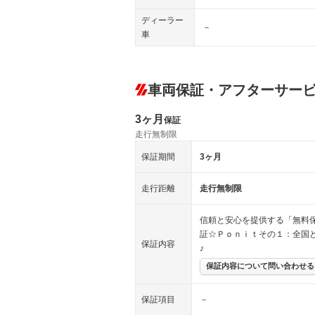
ディーラー
－
車
車両保証・アフターサー
3ヶ月
保証
走行無制限
保証期間
3ヶ月
走行距離
走行無制限
信頼と安心を提供する「無料
証☆Ｐｏｎｉｔその１：全国
保証内容
♪
保証内容について問い合わせる
保証項目
－