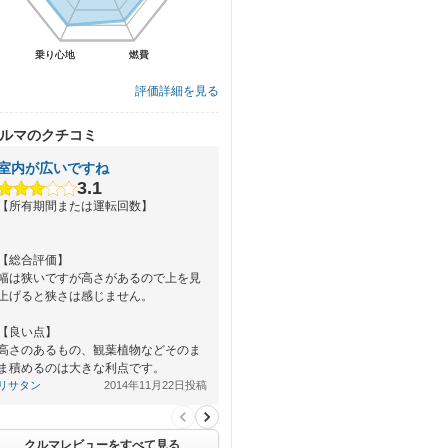
乗り心地
乗り心地
燃費
燃費
評価詳細を見る
ルマのクチコミ
室内が広いですね
3.1
【所有期間または運転回数】
【総合評価】
幅は狭いですが高さがあるので上を見
上げると狭さは感じません。
【良い点】
高さのあるもの、観葉植物などそのま
ま積めるのは大きな利点です。
下がフラットなので安定性がいいのも
リサタン
2014年11月22日投稿
好…
クルマレビューをすべて見る