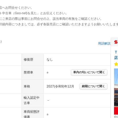
店へお問合せください。
古車（Goo-net)を見た」とお伝えください。
にご来店の際は事前にお問合せの上、該当車両の有無をご確認ください。
詳細内容につきましては、必ず各販売店にご確認いただきますようお願いいたしま
県）
用語解説
Ｔ
店
修復歴
なし
禁煙車
○
車内の匂いについて聞く
車検
2027(令和9)年12月
納期について聞く
輸入認定中
－
古車
車両状態評
○
価書
住