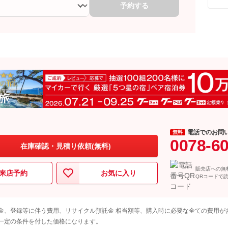
予約する
電話でのお問
無料
0078-6
在庫確認・見積り依頼(無料)
販売店への無
来店予約
お気に入り
QRコードで
金、登録等に伴う費用、リサイクル預託金 相当額等、購入時に必要な全ての費用が
一定の条件を付した価格になります。