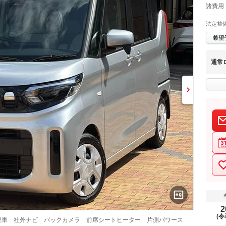
諸費用 
法定整
希望
通常
2
(令
煙車 社外ナビ バックカメラ 前席シートヒーター 片側パワース