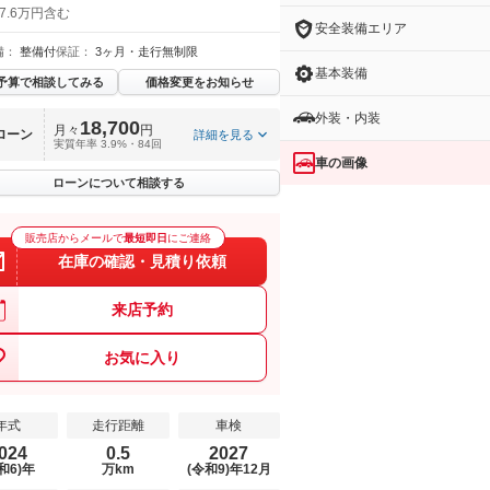
7.6万円含む
安全装備エリア
備：
整備付
保証：
3ヶ月・走行無制限
基本装備
予算で相談してみる
価格変更をお知らせ
外装・内装
18,700
月々
円
ローン
詳細を見る
実質年率 3.9%・84回
車の画像
ローンについて相談する
販売店からメールで
最短即日
にご連絡
在庫の確認・見積り依頼
来店予約
お気に入り
年式
走行距離
車検
024
0.5
2027
和6)年
万km
(令和9)年12月