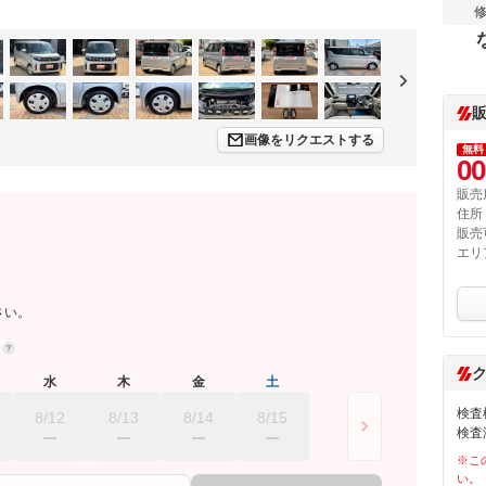
画像をリクエストする
無料
00
販売
住所
販売
エリ
さい。
約
水
木
金
土
検査
8/12
8/13
8/14
8/15
検査
※こ
い。