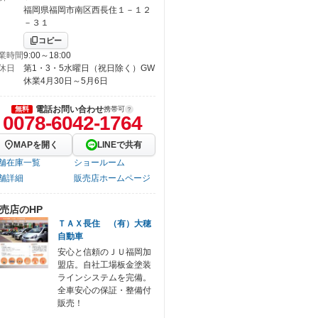
福岡県福岡市南区西長住１－１２
－３１
コピー
業時間
9:00～18:00
休日
第1・3・5水曜日（祝日除く）GW
休業4月30日～5月6日
電話お問い合わせ
無料
携帯可
0078-6042-1764
MAPを開く
LINEで共有
舗在庫一覧
ショールーム
舗詳細
販売店ホームページ
売店のHP
ＴＡＸ長住 （有）大穂
自動車
安心と信頼のＪＵ福岡加
盟店。自社工場板金塗装
ラインシステムを完備。
全車安心の保証・整備付
販売！