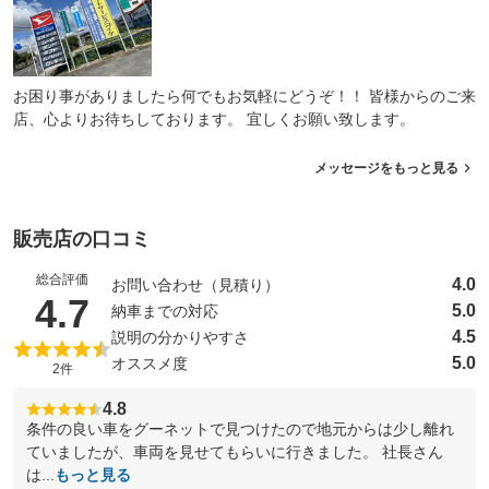
お困り事がありましたら何でもお気軽にどうぞ！！ 皆様からのご来
店、心よりお待ちしております。 宜しくお願い致します。
メッセージをもっと見る
販売店の口コミ
総合評価
4.0
お問い合わせ（見積り）
（5点満点中）
4.7
5.0
納車までの対応
4.5
説明の分かりやすさ
5.0
オススメ度
2件
4.8
条件の良い車をグーネットで見つけたので地元からは少し離れ
ていましたが、車両を見せてもらいに行きました。 社長さん
は...
もっと見る