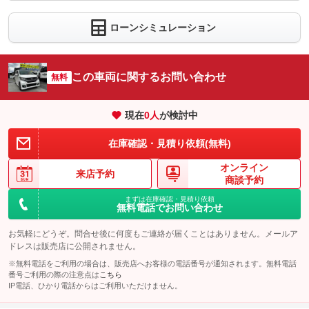
内：オプシ
1
ョン価格
万円
ローンシミュレーション
(税込)
車両本体価
19.8
万円
格
この車両に関するお問い合わせ
無料
現在
0
人
が検討中
パック内容
希望ナンバーを取得するパックです。お好きな数字・思い出の数
在庫確認・見積り依頼(無料)
字をお客様の愛車にも！※一部取得出来ないナンバーもございま
す。※人気の数字等は、抽選になることがございます。ご了承く
オンライン
ださい。
来店予約
商談予約
備考
－
まずは在庫確認・見積り依頼
無料電話でお問い合わせ
このパックの見積もり依頼（無料）
お気軽にどうぞ。問合せ後に何度もご連絡が届くことはありません。メールア
ドレスは販売店に公開されません。
※無料電話をご利用の場合は、販売店へお客様の電話番号が通知されます。無料電話
番号ご利用の際の注意点は
こちら
IP電話、ひかり電話からはご利用いただけません。