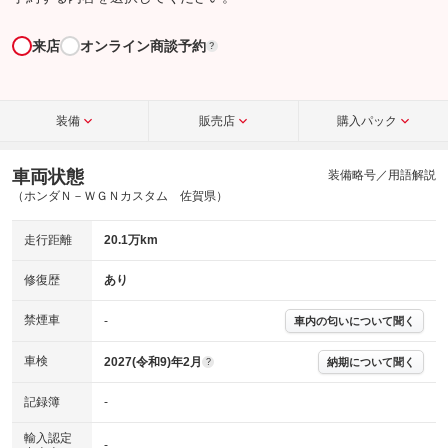
来店
オンライン商談予約
?
装備
販売店
購入パック
車両状態
装備略号／用語解説
（ホンダＮ－ＷＧＮカスタム 佐賀県）
走行距離
20.1万km
修復歴
あり
禁煙車
-
車内の匂いについて聞く
車検
2027(令和9)年2月
納期について聞く
?
記録簿
-
輸入認定
-