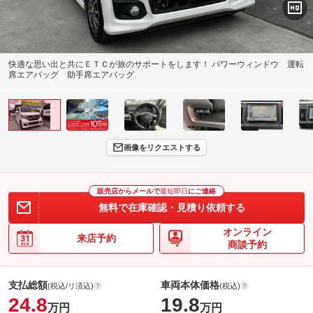
快適な思い出と共にＥＴＣが旅のサポートをします！ パワーウィンドウ 運転
席エアバッグ 助手席エアバッグ
画像をリクエストする
販売店からメールで
最短即日
にご連絡
無料で在庫確認・見積り依頼する
オンライン
来店予約
商談予約
支払総額
車両本体価格
(税込/リ済込)
(税込)
24.8
19.8
万円
万円