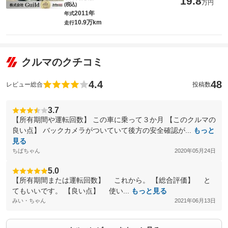
19.8
万円
(税込)
2011年
年式
10.9万km
走行
クルマのクチコミ
4.4
48
レビュー総合
投稿数
3.7
【所有期間や運転回数】 この車に乗って３か月 【このクルマの
良い点】 バックカメラがついていて後方の安全確認が...
もっと
見る
ちばちゃん
2020年05月24日
5.0
【所有期間または運転回数】 これから。 【総合評価】 と
てもいいです。 【良い点】 使い...
もっと見る
みい・ちゃん
2021年06月13日