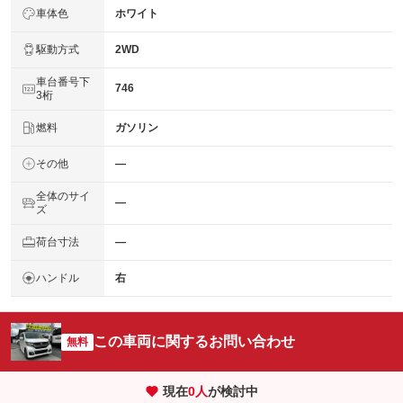
車体色
ホワイト
駆動方式
2WD
車台番号下
746
3桁
燃料
ガソリン
その他
―
全体のサイ
―
ズ
荷台寸法
―
ハンドル
右
この車両に関するお問い合わせ
無料
現在
0
人
が検討中