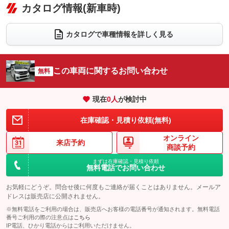
リフトアップ
パワーステアリング
カタログ情報(新車時)
ビジュアル：-／DVD再生
：装備なし
：装備あり
：装備あり
ダウンヒルアシストコントロール
アルミホイール：アルミホイール
：装備なし
：装備あり
カタログで車種情報を詳しく見る
パワーウィンドウ
盗難防止システム
革シート
ハーフレザーシート
：装備あり
：装備なし
：装備なし
：装備なし
アイドリングストップ
ドライブレコーダー
キーレス
LEDヘッドランプ
：装備あり
：装備なし
：装備あり
：装備なし
この車両に関するお問い合わせ
無料
USB入力端子
Bluetooth接続
HID(キセノンライト)
ポータブルナビ
：装備なし
：装備なし
：装備なし
：装備なし
100V電源
クリーンディーゼル
バックカメラ
ETC
：装備なし
：装備なし
現在
0
人
が検討中
：装備なし
：装備あり
センターデフロック
エアロ
スマートキー
：装備なし
：装備なし
：装備あり
在庫確認・見積り依頼(無料)
レンタカーアップ
展示・試乗車
ローダウン
ランフラットタイヤ
：装備なし
：装備なし
：装備なし
：装備なし
オンライン
来店予約
商談予約
電動格納ミラー
パワーシート
3列シート
：装備あり
：装備なし
：装備なし
まずは在庫確認・見積り依頼
装備略号／用語解説
無料電話でお問い合わせ
ベンチシート
フルフラットシート
：装備あり
：装備なし
お気軽にどうぞ。問合せ後に何度もご連絡が届くことはありません。メールア
チップアップシート
オットマン
：装備なし
：装備なし
ドレスは販売店に公開されません。
電動格納サードシート
シートヒーター
：装備なし
：装備なし
※無料電話をご利用の場合は、販売店へお客様の電話番号が通知されます。無料電話
番号ご利用の際の注意点は
こちら
ウォークスルー
後席モニター
IP電話、ひかり電話からはご利用いただけません。
：装備なし
：装備なし