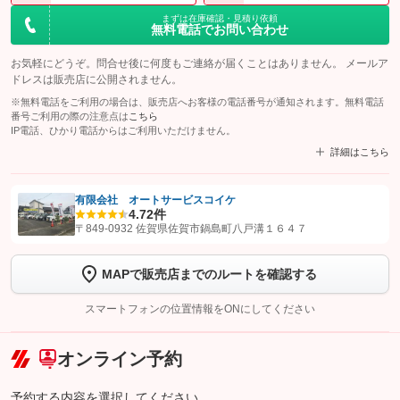
まずは在庫確認・見積り依頼
無料電話でお問い合わせ
お気軽にどうぞ。問合せ後に何度もご連絡が届くことはありません。 メールア
ドレスは販売店に公開されません。
※無料電話をご利用の場合は、販売店へお客様の電話番号が通知されます。無料電話
番号ご利用の際の注意点は
こちら
IP電話、ひかり電話からはご利用いただけません。
詳細はこちら
有限会社 オートサービスコイケ
4.7
2件
【STEP1】
認証画面でグーネットを友だち追加してから「許可する」ボタンを押
〒849-0932 佐賀県佐賀市鍋島町八戸溝１６４７
します
MAPで販売店までのルートを確認する
【STEP2】
トーク画面で
ボタンをタップして問い合わせを
完了してください。
スマートフォンの位置情報をONにしてください
こちら
オンライン予約
予約する内容を選択してください。