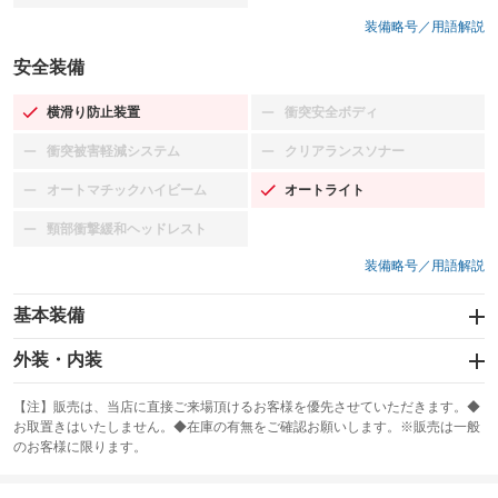
装備略号／用語解説
安全装備
横滑り防止装置
衝突安全ボディ
：装備あり
：装備なし
衝突被害軽減システム
クリアランスソナー
：装備なし
：装備なし
オートマチックハイビーム
オートライト
：装備なし
：装備あり
頸部衝撃緩和ヘッドレスト
：装備なし
装備略号／用語解説
基本装備
エアバッグ：運転席/助手席
外装・内装
：装備あり
スライドドア
カーナビ：メモリーナビ他
：装備なし
：装備あり
【注】販売は、当店に直接ご来場頂けるお客様を優先させていただきます。◆
お取置きはいたしません。◆在庫の有無をご確認お願いします。※販売は一般
サンルーフ
ABS
TV：ワンセグ
：装備なし
：装備あり
：装備あり
のお客様に限ります。
エアコン
Wエアコン
オーディオ：CDまたはCDチェンジャー
：装備あり
：装備なし
：装備あり