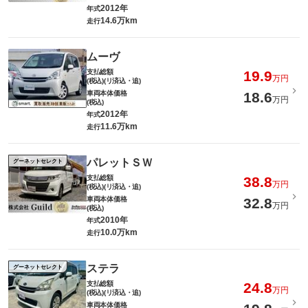
2012年
年式
14.6万km
走行
ムーヴ
支払総額
19.9
万円
(税込)(リ済込・追)
車両本体価格
18.6
万円
(税込)
2012年
年式
11.6万km
走行
パレットＳＷ
グーネットセレクト
支払総額
38.8
万円
(税込)(リ済込・追)
車両本体価格
32.8
万円
(税込)
2010年
年式
10.0万km
走行
ステラ
グーネットセレクト
支払総額
24.8
万円
(税込)(リ済込・追)
車両本体価格