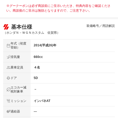
※グークーポンは必ず商談前にご呈示いただき、特典内容をご確認くださ
い。商談後のご呈示は無効となりますので、ご注意下さい。
基本仕様
装備略号／用語解説
（ホンダＮ－ＷＧＮカスタム 佐賀県）
年式（初度
2014(平成26)年
登録）
排気量
660cc
乗車定員
４名
ドア
5D
エコカー減
－
税対象車
ミッション
インパネAT
過給器
―