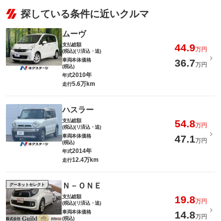
探している条件に近いクルマ
ムーヴ
支払総額
44.9
万円
(税込)(リ済込・追)
車両本体価格
36.7
万円
(税込)
2010年
年式
5.6万km
走行
ハスラー
支払総額
54.8
万円
(税込)(リ済込・追)
車両本体価格
47.1
万円
(税込)
2014年
年式
12.4万km
走行
Ｎ－ＯＮＥ
グーネットセレクト
支払総額
19.8
万円
(税込)(リ済込・追)
車両本体価格
14.8
万円
(税込)