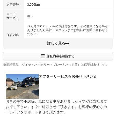
走行距離
3,000km
ロード
無し
サービス
３カ月３０００ｋｍの保証付きです。その他気になる事が
ありましたら当社、スタッフまでお気軽にお問い合わせく
ださい。
保証内容
詳しく見る
保証内容について問い合わせる
保証項目
-
保証内容を確認する
修理回数
-
※消耗部品（タイヤ・バッテリー・ブレーキパッド等）は保証対象外です。
上限金額
-
アフターサービスもお任せ下さい☆
免責金
無し
保証修理
-
受付先
お車の事で不調等、気になる事がありましたらすぐに当社まで
整備付 法定12ヶ月または法定24ヶ月点検整備付
お持ち下さい。すぐに対応させて頂きます。お客様の安心なカ
法定整備
※車検なし・車検整備付の場合は法定24ヶ月点検整備付
ーライフをサポートさせて頂きます。
※商用車は6ヶ月または12ヶ月点検整備付