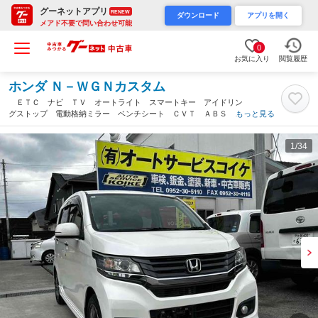
グーネットアプリ
RENEW
ダウンロード
アプリを開く
メアド不要で問い合わせ可能
0
お気に入り
閲覧履歴
ホンダ Ｎ－ＷＧＮカスタム
ＥＴＣ ナビ ＴＶ オートライト スマートキー アイドリン
グストップ 電動格納ミラー ベンチシート ＣＶＴ ＡＢＳ Ｅ
もっと見る
ＳＣ ＣＤ ＤＶＤ再生 アルミホイール エアコン パワーステ
アリング（佐賀県）
1
/34