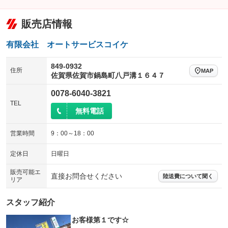
電動リアゲート
フロントカメラ
：装備なし
：装備なし
販売店情報
シートエアコン
全周囲カメラ
：装備なし
：装備なし
有限会社 オートサービスコイケ
サイドカメラ
ルーフレール
：装備なし
：装備なし
エアサスペンション
ヘッドライトウォッシャー
849-0932
：装備なし
：装備なし
住所
MAP
佐賀県佐賀市鍋島町八戸溝１６４７
装備略号／用語解説
0078-6040-3821
TEL
無料電話
営業時間
9：00～18：00
定休日
日曜日
販売可能エ
直接お問合せください
陸送費について聞く
リア
スタッフ紹介
お客様第１です☆