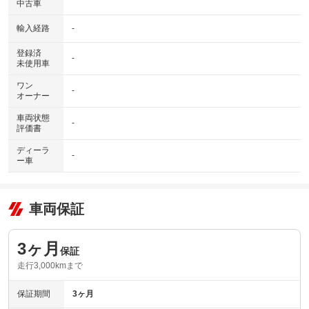
中古車
輸入経路
-
登録済
-
未使用車
ワン
-
オーナー
車両状態
-
評価書
ディーラ
-
ー車
車両保証
3ヶ月
保証
走行3,000kmまで
保証期間
3ヶ月