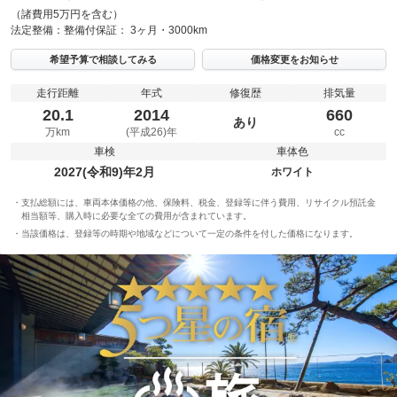
（諸費用5万円を含む）
法定整備：
整備付
保証：
3ヶ月・3000km
希望予算で相談してみる
価格変更をお知らせ
走行距離
年式
修復歴
排気量
20.1
2014
660
あり
万km
(平成26)年
cc
車検
車体色
2027(令和9)年2月
ホワイト
支払総額には、車両本体価格の他、保険料、税金、登録等に伴う費用、リサイクル預託金
相当額等、購入時に必要な全ての費用が含まれています。
当該価格は、登録等の時期や地域などについて一定の条件を付した価格になります。