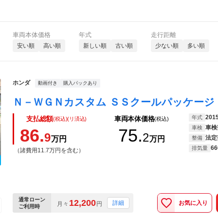
車両本体価格
年式
走行距離
安い順
高い順
新しい順
古い順
少ない順
多い順
ホンダ
動画付き
購入パックあり
201
年式
支払総額
車両本体価格
(税込)(リ済込)
(税込)
車検
車検
86.
75.
9
2
法定
万円
万円
整備
66
排気量
（諸費用11.7万円を含む）
通常ローン
12,200
お気に入り
詳細
月々
円
ご利用時