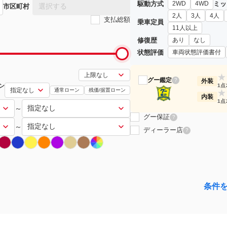
駆動方式
ミッ
2WD
4WD
選択する
市区町村
2人
3人
4人
支払総額
乗車定員
11人以上
修復歴
あり
なし
状態評価
車両状態評価書付
★
グー鑑定
?
外装
ン
1点
通常ローン
残価/据置ローン
★
内装
1点
～
グー保証
?
～
ディーラー店
?
条件