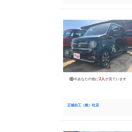
2人
今あなたの他に
が見ています
正城自工（株）社店