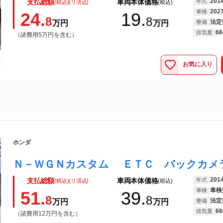
201
年式
支払総額
車両本体価格
(税込)(リ済込)
(税込)
202
車検
24.
19.
8
8
法定
万円
万円
整備
66
排気量
（諸費用5万円を含む）
お気に入り
ホンダ
201
年式
支払総額
車両本体価格
(税込)(リ済込)
(税込)
車検
車検
51.
39.
8
8
法定
万円
万円
整備
66
排気量
（諸費用12万円を含む）