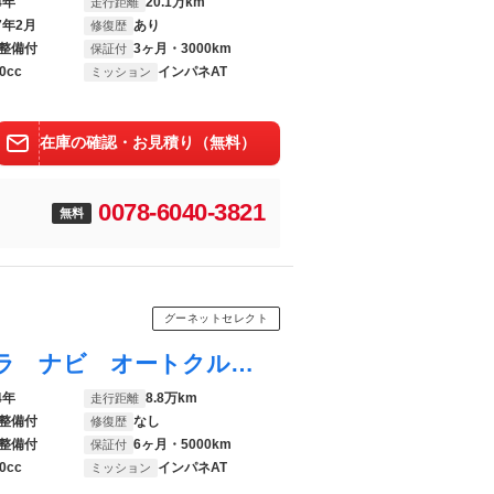
4年
20.1万km
走行距離
7年2月
あり
修復歴
整備付
3ヶ月・3000km
保証付
0cc
インパネAT
ミッション
在庫の確認・お見積り（無料）
0078-6040-3821
無料
グーネットセレクト
Ｎ－ＷＧＮカスタム ＥＴＣ バックカメラ ナビ オートクルーズコントロール 衝突被害軽減システム オートライト スマートキー アイドリングストップ 電動格納ミラー ベンチシート ＣＶＴ ＥＳＣ アルミホイール エアコン
4年
8.8万km
走行距離
整備付
なし
修復歴
整備付
6ヶ月・5000km
保証付
0cc
インパネAT
ミッション