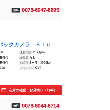
0078-6047-6695
無料
Ｎ－ＷＧＮカスタム Ｇ Ｌパッケージ バックカメラ Ｂｌｕｅｔｏｏｔｈ オートライト キーレスエントリー スマートキー ハーフレザーシート ＨＩＤ
5年
11.7万km
走行距離
整備付
なし
修復歴
整備付
3ヶ月・3000km
保証付
0cc
CVT
ミッション
在庫の確認・お見積り（無料）
0078-6044-8714
無料