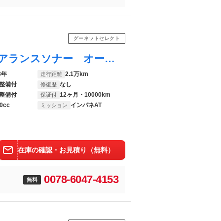
グーネットセレクト
Ｎ－ＷＧＮカスタム バックカメラ クリアランスソナー オートクルーズコントロール 衝突被害軽減システム オートライト スマートキー アイドリングストップ 電動格納ミラー シートヒーター ベンチシート ＣＶＴ ＡＢＳ
3年
2.1万km
走行距離
整備付
なし
修復歴
整備付
12ヶ月・10000km
保証付
0cc
インパネAT
ミッション
在庫の確認・お見積り（無料）
0078-6047-4153
無料