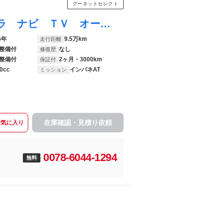
グーネットセレクト
Ｎ－ＷＧＮカスタム ＥＴＣ バックカメラ ナビ ＴＶ オートライト スマートキー アイドリングストップ 電動格納ミラー ベンチシート ＣＶＴ ＡＢＳ ＥＳＣ ＣＤ ミュージックプレイヤー接続可 Ｂｌｕｅｔｏｏｔｈ
5年
9.5万km
走行距離
整備付
なし
修復歴
整備付
2ヶ月・3000km
保証付
0cc
インパネAT
ミッション
在庫確認・見積り依頼
お気に入り
0078-6044-1294
無料