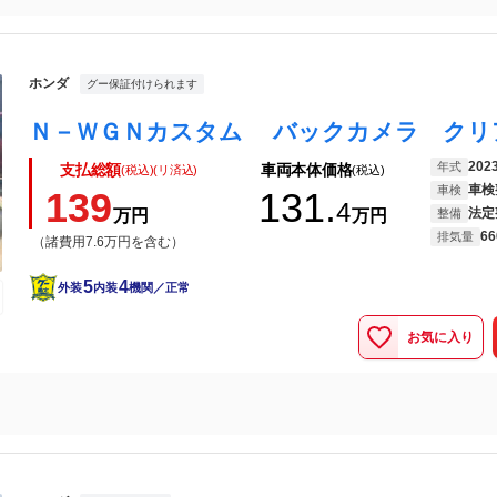
ホンダ
グー保証付けられます
202
年式
支払総額
車両本体価格
(税込)(リ済込)
(税込)
車検
車検
139
131.
4
法定
万円
万円
整備
66
排気量
（諸費用7.6万円を含む）
5
4
外装
内装
機関／正常
お気に入り