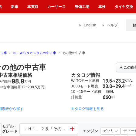
店
新車
車買取
カーリース
整備工場
車検
タイヤ交換
English
ヘルプ
お
中古車
Ｎ－ＷＧＮカスタムの中古車
その他の中古車
その他の中古車
この条
中古車相場価格
カタログ情報
98.9
19.5~23.2
km/L
WLTCモード燃費
平均価格
万円
23.0~29.4
km/L
JC08モード燃費
(中古車価格帯12~208.5万円)
--
km/L
10・15モード燃費
660
cc
排気量
相場表から探す
2013年11月~2019年8月（1017）
カタログ情報を見る
2019年8月~（1068）
モデル・
ＪＨ１、２系「その他」 ＪＨ３、４系「その他」
エンジン
ガソリン
ディー
グレード