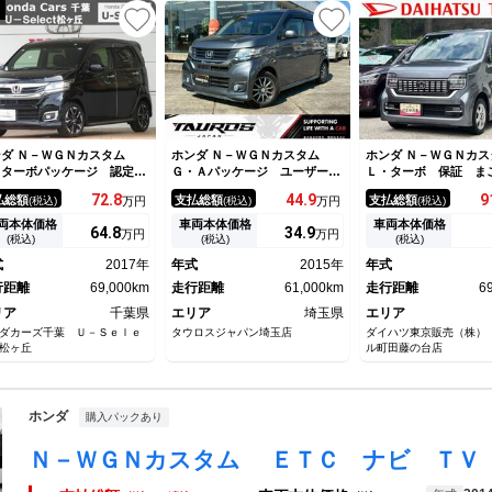
ダ Ｎ－ＷＧＮカスタム
ホンダ Ｎ－ＷＧＮカスタム
ホンダ Ｎ－ＷＧＮカス
・ターボパッケージ 認定中
Ｇ・Ａパッケージ ユーザー買
Ｌ・ターボ 保証 ま
車 ディーラー保証 Ｂｌｕ
取車／合皮シート／純正ナビ／
証 １年間・走行距離
72.
8
44.
9
9
払総額
支払総額
支払総額
(税込)
万円
(税込)
万円
(税込)
ｔｏｏｔｈ対応ナビ ＵＳＢ
バックカメラ／ＴＶ／純正アル
き・ナビ・バックカメ
力端子 バックカメラ クル
ミホイール１４インチ／ＬＥＤ
レコ・ＥＴＣ装備・キ
両本体価格
車両本体価格
車両本体価格
64.
8
34.
9
万円
万円
ズコントロール ターボ車
ヘッドライト／オートエアコン
ー・クルーズコントロ
(税込)
(税込)
(税込)
ルセグ ＣＤ・ＤＶＤ再生
／ＥＴＣ／スマートキー／プッ
式
2017年
年式
2015年
年式
正アルミホイール デスチャ
シュスタート／横滑り防止機能
ジライト ベンチシート
行距離
69,000km
／電動格納ミラー
走行距離
61,000km
走行距離
6
リア
千葉県
エリア
埼玉県
エリア
ダカーズ千葉 Ｕ－Ｓｅｌｅ
タウロスジャパン埼玉店
ダイハツ東京販売（株）
松ヶ丘
ル町田藤の台店
ホンダ
購入パックあり