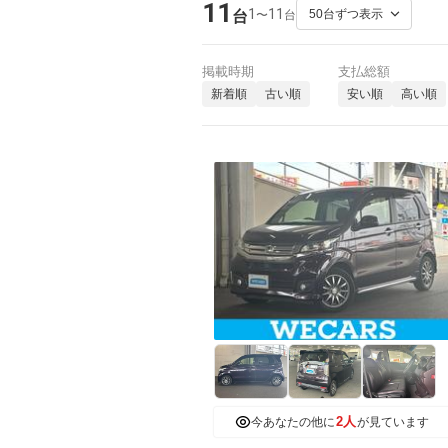
11
1
11
〜
台
台
掲載時期
支払総額
新着順
古い順
安い順
高い順
2人
今あなたの他に
が見ています