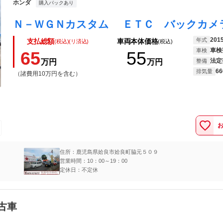
ホンダ
購入パックあり
201
年式
支払総額
車両本体価格
(税込)(リ済込)
(税込)
車検
車検
65
55
法定
万円
万円
整備
66
排気量
（諸費用10万円を含む）
住所：鹿児島県姶良市姶良町脇元５０９
営業時間：10：00～19：00
定休日：不定休
古車