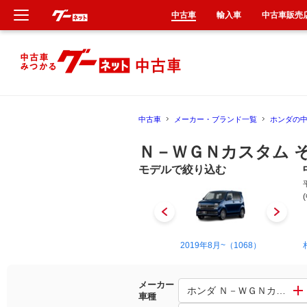
中古車
輸入車
中古車販売
新車
中古車
中古車
メーカー・ブランド一覧
ホンダの
輸入車
Ｎ－ＷＧＮカスタム 
クルマ買取
モデルで絞り込む
カーリース
タイヤ交換
2013年11月~2019年8月（1017）
2019年8月~（1068）
整備工場
メーカー
ホンダ Ｎ－ＷＧＮカスタム
車種
車検