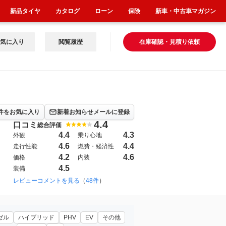
新品タイヤ
カタログ
ローン
保険
新車・中古車マガジン
気に入り
閲覧履歴
在庫確認・見積り依頼
件をお気に入り
新着お知らせメールに登録
4.4
口コミ
総合評価
4.4
4.3
外観
乗り心地
4.6
4.4
走行性能
燃費・経済性
4.2
4.6
価格
内装
4.5
装備
レビューコメントを見る
（
48件
）
ゼル
ハイブリッド
PHV
EV
その他