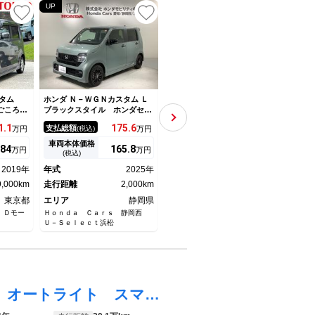
UP
タム
ホンダ Ｎ－ＷＧＮカスタム Ｌ
ホンダ Ｎ－ＷＧＮカスタム
ホンダ
ごころ保
ブラックスタイル ホンダセン
Ｇ・ターボパッケージ メモリ
Ｌ・
無制限付
シング 禁煙 新車保証 試乗
ーナビ リアカメラ Ｂｌｕｅ
衝突
1.
1
175.
6
103.
6
支払総額
支払総額
支払
万円
(税込)
万円
(税込)
万円
ラ・ドラ
車 ワンオーナー 純正９イン
ｔｏｏｔｈ ＵＳＢ フルセグ
ラレ
ーフリ
チナビＬＸＵ－２４７ＮＢＩ
ＴＶ ＥＴＣ クルーズコント
ｅｔ
車両本体価格
車両本体価格
車両
84
165.
8
93
万円
万円
万円
ール装備
ＴＶ リアカメラ ＣＤ録音
ロール ＣＴＢＡ サイド・カ
ラ 
(税込)
(税込)
Ｂｌｕｅｔｏｏｔｈ ＤＶＤ
ーテンエアバッグ ＨＩＤヘッ
ンド
2019年
年式
2025年
年式
2017年
年式
シートヒーター ＥＴＣ ＬＥ
ドライト オートライト パド
シー
9,000km
Ｄライト アルミ
走行距離
2,000km
ルシフト ワンオーナー
走行距離
17,000km
アル
走行
ーナ
東京都
エリア
静岡県
エリア
神奈川県
エリ
 Ｄモー
Ｈｏｎｄａ Ｃａｒｓ 静岡西
ホンダカーズ横浜 Ｕ－Ｓｅｌｅ
ホンダ
Ｕ－Ｓｅｌｅｃｔ浜松
ｃｔ湘南台
ｃｔ新
Ｎ－ＷＧＮカスタム ＥＴＣ ナビ ＴＶ オートライト スマートキー アイドリングストップ 電動格納ミラー ベンチシート ＣＶＴ ＡＢＳ ＥＳＣ ＣＤ ＤＶＤ再生 アルミホイール エアコン パワーステアリング