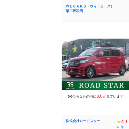
ＷＥＣＡＲＳ（ウィーカーズ）
第二阪和店
3人
今あなたの他に
が見ています
株式会社ロードスター
4.9
43件