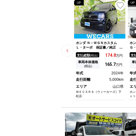
UP
UP
ホンダ Ｎ－ＷＧＮカスタム
ホン
Ｌ・ターボ 保証書／純正 ９
Ｇ
インチ ナビ／衝突安全装置／
古
174.
8
支払総額
支
(税込)
万円
シートヒーター 前席／車線逸
ｅ
脱防止支援システム／ドライブ
入
車両本体価格
車
165.
7
万円
レコーダー 前後／ヘッドラン
ー
(税込)
プ ＬＥＤ／ＵＳＢジャック／
フ
年式
2024年
年
Ｂｌｕｅｔｏｏｔｈ接続／ＥＴ
純
Ｃ２．０
走行距離
5,000km
ー
走
エリア
山口県
エ
ＷＥＣＡＲＳ（ウィーカーズ）下
ホン
松店
ｃｔ