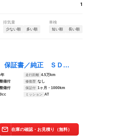
1
排気量
車検
少ない順
多い順
短い順
長い順
Ｎ－ＷＧＮカスタム ＳＳクールパッケージ 保証書／純正 ＳＤナビ／シート ハーフレザー／ヘッドランプ ＨＩＤ／ＥＴＣ／ＥＢＤ付ＡＢＳ／横滑り防止装置／アイドリングストップ／ワンセグＴＶ／エアバッグ 運転席／エアバッグ 助手席
5年
4.5万km
走行距離
整備付
なし
修復歴
整備付
1ヶ月・1000km
保証付
0cc
AT
ミッション
在庫の確認・お見積り（無料）