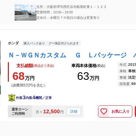
住所：大阪府堺市西区浜寺船尾町東１－１２３
営業時間：10:00～19:00
定休日：水曜日？※祝日の場合は変更有り
ホンダ
購入パックあり
グー保証付けられます
201
年式
支払総額
車両本体価格
(税込)(リ済込)
(税込)
車検
車検
68
63
法定
万円
万円
整備
66
排気量
（諸費用5万円を含む）
3
4
外装
内装
機関／正常
通常ローン
12,500
お気に入り
詳細
月々
円
ご利用時