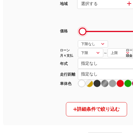
選択する
地域
マガジン
車カタログ
価格
自動車ローン
ローン
ロー
～
月々支払
頭金
保険
年式
レビュー
走行距離
車体色
価格相場
教習所
詳細条件で絞り込む
用語集