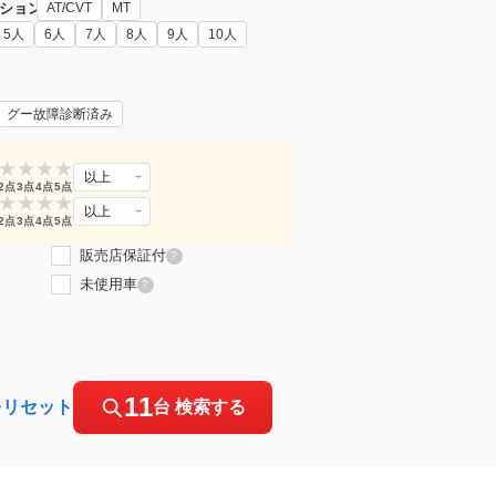
ション
AT/CVT
MT
5人
6人
7人
8人
9人
10人
グー故障診断済み
★
★
★
★
以上
2点
3点
4点
5点
★
★
★
★
以上
2点
3点
4点
5点
販売店保証付
?
未使用車
?
11
をリセット
台 検索する