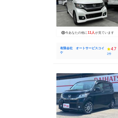
11人
今あなたの他に
が見ています
有限会社 オートサービスコイ
4.7
ケ
2件