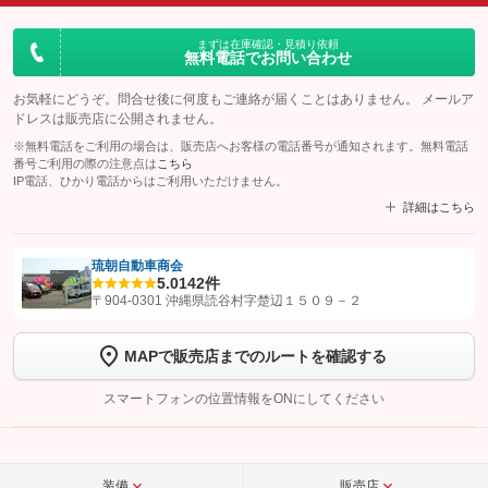
まずは在庫確認・見積り依頼
無料電話でお問い合わせ
お気軽にどうぞ。問合せ後に何度もご連絡が届くことはありません。 メールア
ドレスは販売店に公開されません。
※無料電話をご利用の場合は、販売店へお客様の電話番号が通知されます。無料電話
番号ご利用の際の注意点は
こちら
IP電話、ひかり電話からはご利用いただけません。
詳細はこちら
琉朝自動車商会
5.0
142件
【STEP1】
認証画面でグーネットを友だち追加してから「許可する」ボタンを押
〒904-0301 沖縄県読谷村字楚辺１５０９－２
します
MAPで販売店までのルートを確認する
【STEP2】
トーク画面で
ボタンをタップして問い合わせを
完了してください。
スマートフォンの位置情報をONにしてください
こちら
装備
販売店