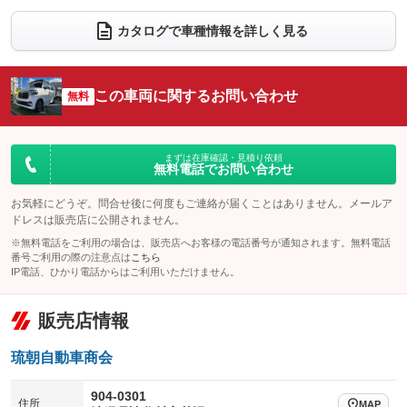
ダウンヒルアシストコントロール
アルミホイール：14インチ
：装備なし
：装備あり
カタログで車種情報を詳しく見る
パワーウィンドウ
盗難防止システム
革シート
ハーフレザーシート
：装備あり
：装備あり
：装備なし
：装備なし
アイドリングストップ
ドライブレコーダー
キーレス
LEDヘッドランプ
：装備あり
：装備なし
：装備あり
：装備あり
この車両に関するお問い合わせ
無料
USB入力端子
Bluetooth接続
HID(キセノンライト)
ポータブルナビ
：装備なし
：装備あり
：装備なし
：装備なし
100V電源
クリーンディーゼル
バックカメラ
ETC
：装備なし
：装備なし
：装備あり
：装備なし
まずは在庫確認・見積り依頼
無料電話でお問い合わせ
センターデフロック
エアロ
スマートキー
：装備なし
：装備なし
：装備あり
レンタカーアップ
展示・試乗車
お気軽にどうぞ。問合せ後に何度もご連絡が届くことはありません。メールア
ローダウン
ランフラットタイヤ
：装備なし
：装備なし
：装備なし
：装備なし
ドレスは販売店に公開されません。
電動格納ミラー
パワーシート
3列シート
：装備あり
※無料電話をご利用の場合は、販売店へお客様の電話番号が通知されます。無料電話
：装備なし
：装備なし
番号ご利用の際の注意点は
こちら
装備略号／用語解説
ベンチシート
フルフラットシート
IP電話、ひかり電話からはご利用いただけません。
：装備あり
：装備あり
チップアップシート
オットマン
：装備なし
：装備なし
販売店情報
電動格納サードシート
シートヒーター
：装備なし
：装備あり
琉朝自動車商会
ウォークスルー
後席モニター
：装備なし
：装備なし
904-0301
電動リアゲート
フロントカメラ
住所
：装備なし
：装備なし
MAP