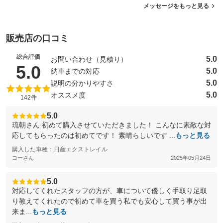
メッセージをもっと見る
販売店の口コミ
総合評価
5.0
お問い合わせ（見積り）
（5点満点中）
5.0
5.0
納車までの対応
5.0
説明の分かりやすさ
5.0
オススメ度
142件
5.0
琉朝さん 初めて購入させていただきました！ こんなに素敵な対
応してもらったのは初めてです！ 素晴らしいです ...
もっと見る
購入した車種：日産エクストレイル
ヨーさん
2025年05月24日
5.0
対応してくれたスタッフの方が、車について優しく手取り足取
り教えてくれたので初めて車を買う私でも安心して買う事が出
来ま...
もっと見る