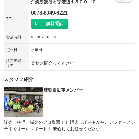
沖縄県読谷村字楚辺１５０９－２
シートエアコン
全周囲カメラ
：装備なし
：装備なし
0078-6049-6221
サイドカメラ
ルーフレール
TEL
：装備あり
：装備なし
無料電話
エアサスペンション
ヘッドライトウォッシャー
：装備なし
：装備なし
営業時間
9：30～18：30
装備略号／用語解説
定休日
水曜日
販売可能エ
直接お問合せください
リア
スタッフ紹介
琉朝自動車メンバー
販売、整備、板金のプロ集団！！ 購入サポートから、アフターメン
テまでオールサポート！ 安心してお任せください