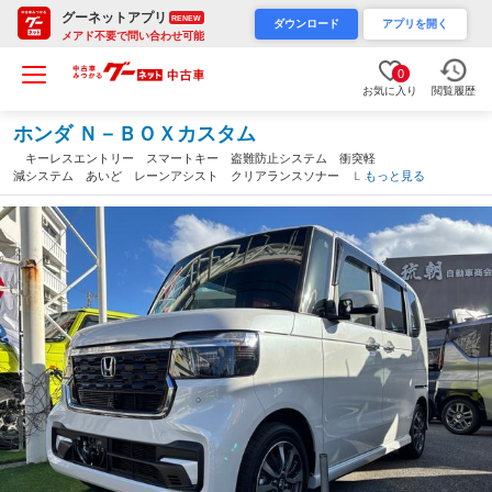
グーネットアプリ
RENEW
ダウンロード
アプリを開く
メアド不要で問い合わせ可能
0
お気に入り
閲覧履歴
ホンダ Ｎ－ＢＯＸカスタム
キーレスエントリー スマートキー 盗難防止システム 衝突軽
減システム あいど レーンアシスト クリアランスソナー ＬＥ
もっと見る
Ｄ ベンチシート フルフラット シートヒーター（沖縄県）