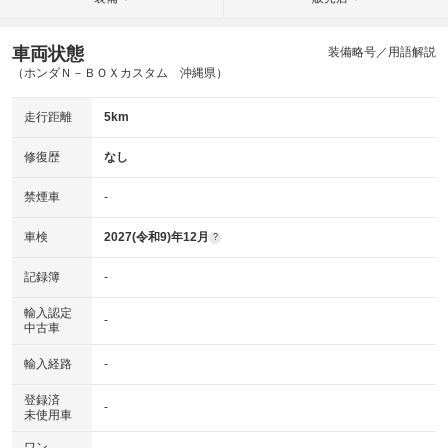
車両状態
装備略号／用語解説
（ホンダＮ－ＢＯＸカスタム 沖縄県）
走行距離
5km
修復歴
なし
禁煙車
-
車検
2027(令和9)年12月
?
記録簿
-
輸入認定
-
中古車
輸入経路
-
登録済
-
未使用車
ワン