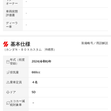
-
オーナー
車両状態
-
評価書
ディーラ
-
ー車
基本仕様
装備略号／用語解説
（ホンダＮ－ＢＯＸカスタム 沖縄県）
年式（初度
2024(令和6)年
登録）
排気量
660cc
乗車定員
４名
ドア
5D
エコカー減
－
税対象車