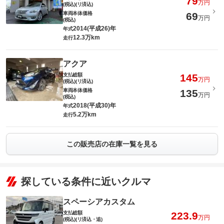
79
万円
(税込)(リ済込)
車両本体価格
69
万円
(税込)
2014(平成26)年
年式
12.3万km
走行
アクア
支払総額
145
万円
(税込)(リ済込)
車両本体価格
135
万円
(税込)
2018(平成30)年
年式
5.2万km
走行
この販売店の在庫一覧を見る
探している条件に近いクルマ
スペーシアカスタム
支払総額
223.9
万円
(税込)(リ済込・追)