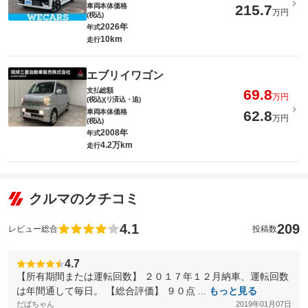
車両本体価格
215.7
万円
(税込)
2026年
年式
10km
走行
エブリイワゴン
支払総額
69.8
万円
(税込)(リ済込・追)
車両本体価格
62.8
万円
(税込)
2008年
年式
4.2万km
走行
クルマのクチコミ
4.1
209
レビュー総合
投稿数
4.7
【所有期間または運転回数】 ２０１７年１２月納車、運転回数
は年間通して毎日。 【総合評価】 ９０点 ...
もっと見る
だばちゃん
2019年01月07日