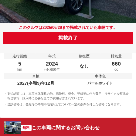
このクルマは2026/06/28まで掲載されていた車輛です。
掲載終了
走行距離
年式
修復歴
排気量
5
2024
660
なし
km
(令和6)年
cc
車検
車体色
2027(令和9)年12月
パールホワイト
支払総額には、車両本体価格の他、保険料、税金、登録等に伴う費用、リサイクル預託金
相当額等、購入時に必要な全ての費用が含まれています。
当該価格は、登録等の時期や地域などについて一定の条件を付した価格になります。
この車両に関するお問い合わせ
無料