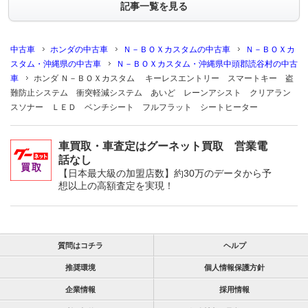
記事一覧を見る
中古車
ホンダの中古車
Ｎ－ＢＯＸカスタムの中古車
Ｎ－ＢＯＸカ
スタム・沖縄県の中古車
Ｎ－ＢＯＸカスタム・沖縄県中頭郡読谷村の中古
車
ホンダ Ｎ－ＢＯＸカスタム キーレスエントリー スマートキー 盗
難防止システム 衝突軽減システム あいど レーンアシスト クリアラン
スソナー ＬＥＤ ベンチシート フルフラット シートヒーター
車買取・車査定はグーネット買取 営業電
話なし
【日本最大級の加盟店数】約30万のデータから予
想以上の高額査定を実現！
質問はコチラ
ヘルプ
推奨環境
個人情報保護方針
企業情報
採用情報