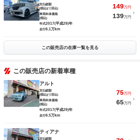
支払総額
149
万円
(税込)(リ済込)
車両本体価格
139
万円
(税込)
2017(平成29)年
年式
6.1万km
走行
この販売店の在庫一覧を見る
この販売店の新着車種
アルト
支払総額
75
万円
(税込)(リ済込)
車両本体価格
65
万円
(税込)
2017(平成29)年
年式
6.5万km
走行
ティアナ
支払総額