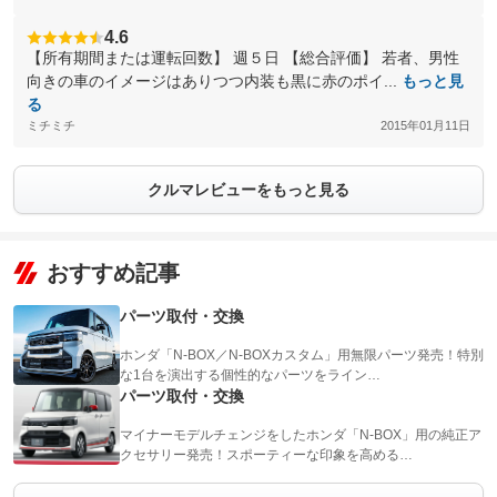
4.6
【所有期間または運転回数】 週５日 【総合評価】 若者、男性
向きの車のイメージはありつつ内装も黒に赤のポイ...
もっと見
る
ミチミチ
2015年01月11日
クルマレビューをもっと見る
おすすめ記事
パーツ取付・交換
ホンダ「N-BOX／N-BOXカスタム」用無限パーツ発売！特別
な1台を演出する個性的なパーツをライン…
パーツ取付・交換
マイナーモデルチェンジをしたホンダ「N-BOX」用の純正ア
クセサリー発売！スポーティーな印象を高める…