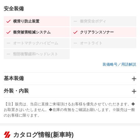
安全装備
横滑り防止装置
衝突安全ボディ
：装備あり
：装備なし
衝突被害軽減システム
クリアランスソナー
：装備あり
：装備あり
オートマチックハイビーム
オートライト
：装備なし
：装備なし
頸部衝撃緩和ヘッドレスト
：装備なし
装備略号／用語解説
基本装備
エアバッグ：運転席/助手席/サイド
外装・内装
：装備あり
スライドドア
カーナビ：SDナビ
：装備なし
：装備あり
【注】販売は、当店に直接ご来場頂けるお客様を優先させていただきます。◆
お取置きはいたしません。◆在庫の有無をご確認お願いします。※販売は一般
サンルーフ
ABS
TV
：装備なし
：装備あり
：装備なし
のお客様に限ります。
エアコン
Wエアコン
オーディオ：CDまたはCDチェンジャー
：装備あり
：装備なし
：装備あり
リフトアップ
パワーステアリング
カタログ情報(新車時)
ビジュアル：-／DVD再生
：装備なし
：装備あり
：装備あり