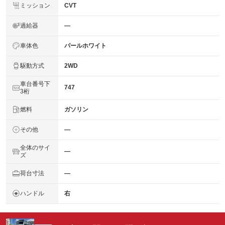
ミッション
CVT
過給器
―
車体色
パールホワイト
駆動方式
2WD
車台番号下
747
3桁
燃料
ガソリン
その他
―
全体のサイ
―
ズ
荷台寸法
―
ハンドル
右