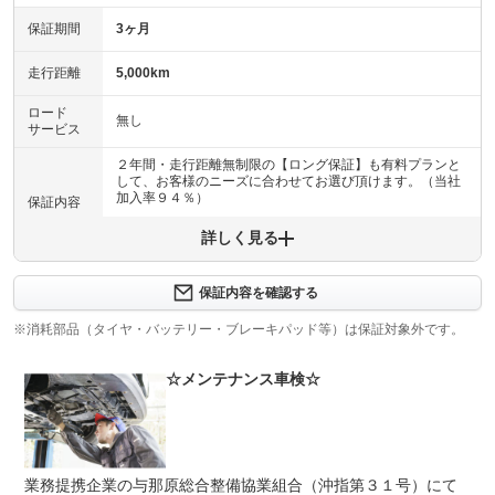
保証期間
3ヶ月
走行距離
5,000km
ロード
無し
サービス
２年間・走行距離無制限の【ロング保証】も有料プランと
して、お客様のニーズに合わせてお選び頂けます。（当社
加入率９４％）
保証内容
詳しく見る
保証内容について問い合わせる
保証項目
-
保証内容を確認する
修理回数
-
※消耗部品（タイヤ・バッテリー・ブレーキパッド等）は保証対象外です。
上限金額
-
☆メンテナンス車検☆
免責金
無し
保証修理
-
受付先
業務提携企業の与那原総合整備協業組合（沖指第３１号）にて