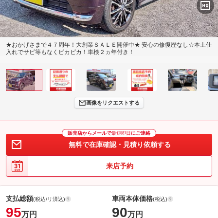
★おかげさまで４７周年！大創業ＳＡＬＥ開催中★ 安心の修復歴なし☆本土仕
入れでサビ等もなくピカピカ！車検２ヵ年付き！
画像をリクエストする
販売店からメールで
最短即日
にご連絡
無料で在庫確認・見積り依頼する
来店予約
支払総額
車両本体価格
(税込/リ済込)
(税込)
95
90
万円
万円