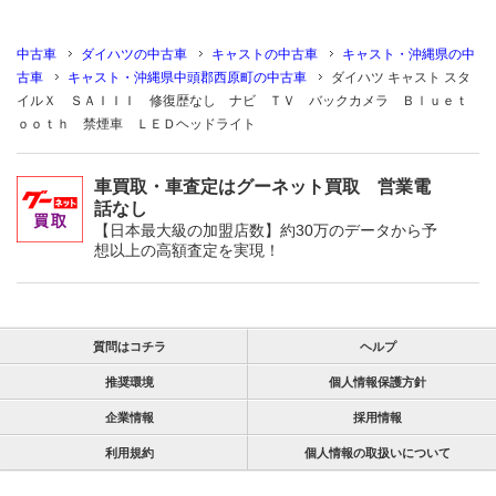
中古車
ダイハツの中古車
キャストの中古車
キャスト・沖縄県の中
古車
キャスト・沖縄県中頭郡西原町の中古車
ダイハツ キャスト スタ
イルＸ ＳＡＩＩＩ 修復歴なし ナビ ＴＶ バックカメラ Ｂｌｕｅｔ
ｏｏｔｈ 禁煙車 ＬＥＤヘッドライト
車買取・車査定はグーネット買取 営業電
話なし
【日本最大級の加盟店数】約30万のデータから予
想以上の高額査定を実現！
質問はコチラ
ヘルプ
推奨環境
個人情報保護方針
企業情報
採用情報
利用規約
個人情報の取扱いについて