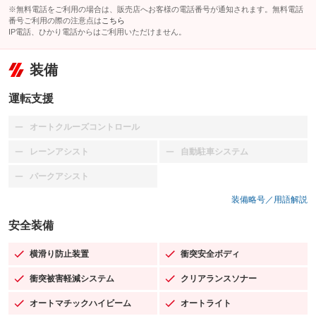
※無料電話をご利用の場合は、販売店へお客様の電話番号が通知されます。無料電話
番号ご利用の際の注意点は
こちら
IP電話、ひかり電話からはご利用いただけません。
装備
運転支援
オートクルーズコントロール
：装備なし
レーンアシスト
自動駐車システム
：装備なし
：装備なし
パークアシスト
：装備なし
装備略号／用語解説
安全装備
横滑り防止装置
衝突安全ボディ
：装備あり
：装備あり
衝突被害軽減システム
クリアランスソナー
：装備あり
：装備あり
オートマチックハイビーム
オートライト
：装備あり
：装備あり