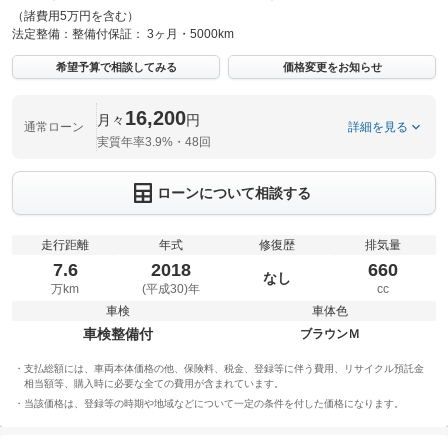
（諸費用5万円を含む）
法定整備：
整備付
保証：
3ヶ月・5000km
希望予算で相談してみる
価格変更をお知らせ
16,200
月々
円
通常ローン
詳細を見る
実質年率3.9%・48回
ローンについて相談する
走行距離
年式
修復歴
排気量
7.6
2018
660
なし
万km
(平成30)年
cc
車検
車体色
車検整備付
ブラウンＭ
支払総額には、車両本体価格の他、保険料、税金、登録等に伴う費用、リサイクル預託金
相当額等、購入時に必要な全ての費用が含まれています。
当該価格は、登録等の時期や地域などについて一定の条件を付した価格になります。