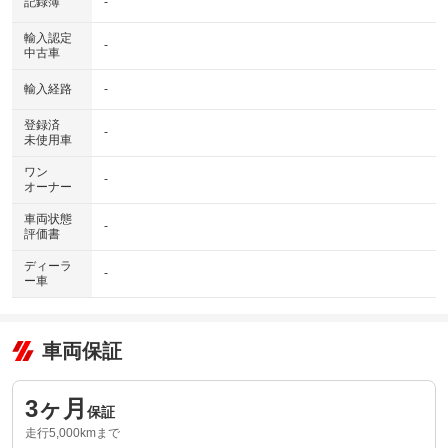
記録簿
-
輸入認定
-
中古車
輸入経路
-
登録済
-
未使用車
ワン
-
オーナー
車両状態
-
評価書
ディーラ
-
ー車
車両保証
3ヶ月
保証
走行5,000kmまで