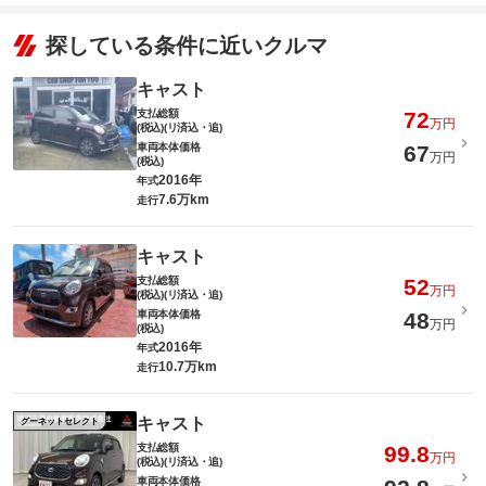
探している条件に近いクルマ
キャスト
支払総額
72
万円
(税込)(リ済込・追)
車両本体価格
67
万円
(税込)
2016年
年式
7.6万km
走行
キャスト
支払総額
52
万円
(税込)(リ済込・追)
車両本体価格
48
万円
(税込)
2016年
年式
10.7万km
走行
キャスト
グーネットセレクト
支払総額
99.8
万円
(税込)(リ済込・追)
車両本体価格