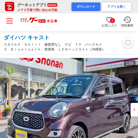
グーネットアプリ
RENEW
ダウンロード
アプリを開く
メアド不要で問い合わせ可能
0
お気に入り
閲覧履歴
ダイハツ キャスト
スタイルＸ ＳＡＩＩＩ 修復歴なし ナビ ＴＶ バックカメ
ラ Ｂｌｕｅｔｏｏｔｈ 禁煙車 ＬＥＤヘッドライト（沖縄県）
1
/39