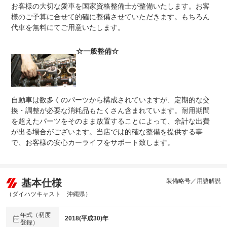
整備付 法定12ヶ月または法定24ヶ月点検整備付
お客様の大切な愛車を国家資格整備士が整備いたします。お客
法定整備
※車検なし・車検整備付の場合は法定24ヶ月点検整備付
様のご予算に合せて的確に整備させていただきます。もちろん
※商用車は6ヶ月または12ヶ月点検整備付
代車を無料にてご用意いたします。
法定整備
-
について
☆一般整備☆
自動車は数多くのパーツから構成されていますが、定期的な交
換・調整が必要な消耗品もたくさん含まれています。耐用期間
を超えたパーツをそのまま放置することによって、余計な出費
が出る場合がございます。当店では的確な整備を提供する事
で、お客様の安心カーライフをサポート致します。
基本仕様
装備略号／用語解説
（ダイハツキャスト 沖縄県）
年式（初度
2018(平成30)年
登録）