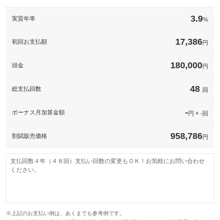
愛車のナンバーを好きな番号で決めれます。
3.9
実質年率
%
備考
－
このパックの見積もり依頼（無料）
17,386
初回お支払額
円
このパックの見積もり依頼（無料）
180,000
頭金
円
48
総支払回数
回
-
ボーナス月加算金額
円 × -回
958,786
割賦販売価格
円
支払回数４年（４８回）支払い回数の変更もＯＫ！お気軽にお問い合わせ
ください。
※上記のお支払い例は、あくまでも参考例です。