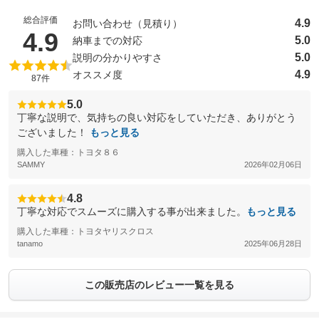
総合評価
4.9
お問い合わせ（見積り）
（5点満点中）
4.9
5.0
納車までの対応
5.0
説明の分かりやすさ
4.9
オススメ度
87件
5.0
丁寧な説明で、気持ちの良い対応をしていただき、ありがとう
ございました！
もっと見る
購入した車種：トヨタ８６
SAMMY
2026年02月06日
4.8
丁寧な対応でスムーズに購入する事が出来ました。
もっと見る
購入した車種：トヨタヤリスクロス
tanamo
2025年06月28日
この販売店のレビュー一覧を見る