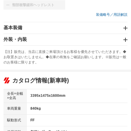
頸部衝撃緩和ヘッドレスト
：装備なし
装備略号／用語解説
基本装備
エアバッグ：運転席/助手席
外装・内装
：装備あり
スライドドア
カーナビ：SDナビ
：装備なし
：装備あり
【注】販売は、当店に直接ご来場頂けるお客様を優先させていただきます。◆
お取置きはいたしません。◆在庫の有無をご確認お願いします。※販売は一般
サンルーフ
ABS
TV：フルセグ
：装備なし
：装備あり
：装備あり
のお客様に限ります。
エアコン
Wエアコン
オーディオ
：装備あり
：装備なし
：装備なし
リフトアップ
パワーステアリング
カタログ情報(新車時)
ビジュアル
：装備なし
：装備あり
：装備なし
ダウンヒルアシストコントロール
アルミホイール
：装備なし
：装備なし
全長×全幅
3395x1475x1600mm
×全高
パワーウィンドウ
盗難防止システム
革シート
ハーフレザーシート
：装備あり
：装備あり
：装備なし
：装備なし
車両重量
840kg
アイドリングストップ
ドライブレコーダー
キーレス
LEDヘッドランプ
：装備あり
：装備なし
：装備あり
：装備なし
USB入力端子
Bluetooth接続
駆動形式
FF
HID(キセノンライト)
ポータブルナビ
：装備なし
：装備なし
：装備なし
：装備なし
100V電源
クリーンディーゼル