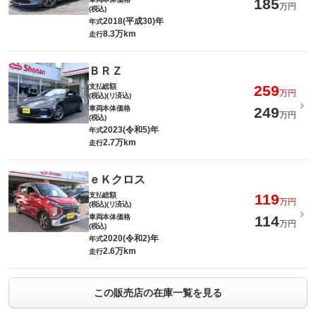
185
万円
(税込)
2018(平成30)年
年式
8.3万km
走行
ＢＲＺ
支払総額
259
万円
(税込)(リ済込)
車両本体価格
249
万円
(税込)
2023(令和5)年
年式
2.7万km
走行
ｅＫクロス
支払総額
119
万円
(税込)(リ済込)
車両本体価格
114
万円
(税込)
2020(令和2)年
年式
2.6万km
走行
この販売店の在庫一覧を見る