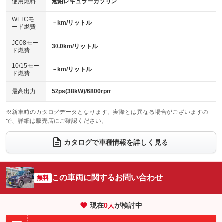
バックカメラ
ETC
使用燃料
無鉛レギュラーガソリン
：装備なし
：装備なし
：装備あり
：装備なし
センターデフロック
エアロ
スマートキー
：装備なし
WLTCモ
：装備なし
：装備あり
－km/リットル
ード燃費
レンタカーアップ
展示・試乗車
ローダウン
ランフラットタイヤ
：装備なし
：装備なし
：装備なし
：装備なし
JC08モー
30.0km/リットル
ド燃費
電動格納ミラー
パワーシート
3列シート
：装備なし
：装備なし
：装備なし
10/15モー
装備略号／用語解説
－km/リットル
ベンチシート
フルフラットシート
ド燃費
：装備あり
：装備あり
チップアップシート
オットマン
：装備なし
：装備なし
最高出力
52ps(38kW)/6800rpm
電動格納サードシート
シートヒーター
：装備なし
：装備なし
※新車時のカタログデータとなります。実際とは異なる場合がございますの
で、詳細は販売店にご確認ください。
ウォークスルー
後席モニター
：装備なし
：装備なし
電動リアゲート
フロントカメラ
カタログで車種情報を詳しく見る
：装備なし
：装備なし
シートエアコン
全周囲カメラ
：装備なし
：装備なし
サイドカメラ
ルーフレール
この車両に関するお問い合わせ
：装備なし
無料
：装備なし
エアサスペンション
ヘッドライトウォッシャー
：装備なし
：装備なし
現在
0
人
が検討中
装備略号／用語解説