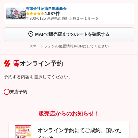
有限会社昭南自動車商会
4.9
87件
【STEP1】
認証画面でグーネットを友だち追加してから「許可する」ボタンを押
〒903-0125 沖縄県西原町上原２ー１９ー５
します
MAPで販売店までのルートを確認する
【STEP2】
トーク画面で
ボタンをタップして問い合わせを
完了してください。
スマートフォンの位置情報をONにしてください
こちら
オンライン予約
予約する内容を選択してください。
来店予約
販売店からのお知らせ！
オンライン予約にてご成約、頂いた