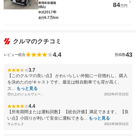
車両本体価格
84
万円
(税込)
2017年
年式
6.7万km
走行
クルマのクチコミ
4.4
43
レビュー総合
投稿数
3.7
【このクルマの良い点】 かわいらしい外観に一目惚れし、購入
を決めたのがキャストです。最近は軽自動車でも背が高く、
ス...
もっと見る
空の上のジェルヴェー...
2022年07月22日
4.4
【所有期間または運転回数】 【総合評価】満足できます。 【良
い点】小回りが利いて安全に運転できる...
もっと見る
サムサム２
2021年08月01日