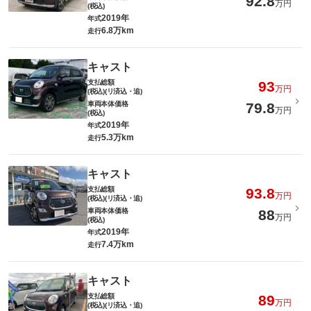
92.8
万円
(税込)
2019年
年式
6.8万km
走行
キャスト
支払総額
93
万円
(税込)(リ済込・追)
車両本体価格
79.8
万円
(税込)
2019年
年式
5.3万km
走行
キャスト
支払総額
93.8
万円
(税込)(リ済込・追)
車両本体価格
88
万円
(税込)
2019年
年式
7.4万km
走行
キャスト
支払総額
89
万円
(税込)(リ済込・追)