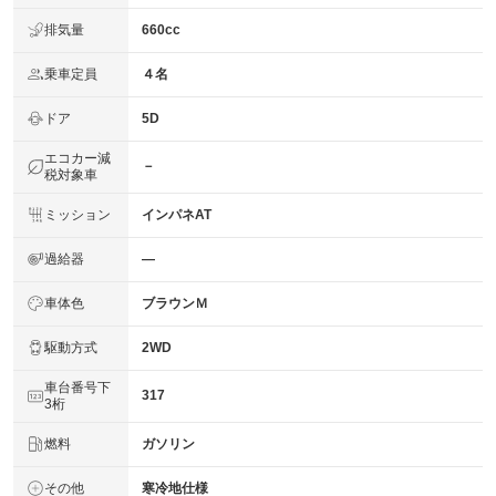
排気量
660cc
乗車定員
４名
ドア
5D
エコカー減
－
税対象車
ミッション
インパネAT
過給器
―
車体色
ブラウンＭ
駆動方式
2WD
車台番号下
317
3桁
燃料
ガソリン
その他
寒冷地仕様