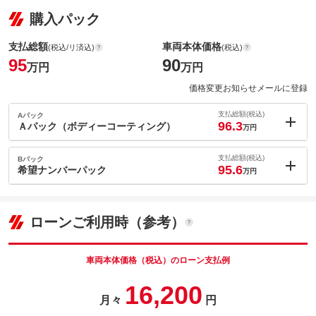
購入パック
支払総額
車両本体価格
(税込/リ済込)
(税込)
95
90
万円
万円
価格変更お知らせメールに登録
支払総額(税込)
Aパック
96.3
Ａパック（ボディーコーティング）
万円
内：オプシ
1.3
ョン価格
支払総額(税込)
Bパック
万円
95.6
(税込)
希望ナンバーパック
万円
車両本体価
90
万円
内：オプシ
格
0.6
ョン価格
万円
(税込)
ローンご利用時（参考）
車両本体価
90
万円
格
パック内容
車両本体価格（税込）のローン支払例
汚れもスッキリ落ちるガラスコーティングを施工します。愛車を
16,200
パック内容
いつもピカピカに！！
月々
円
備考
－