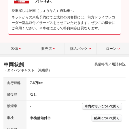
方には、
愛車探しは昭南（しょうなん）自動車へ
ネットからの来店予約にてご成約のお客様には、前方ドライブレコ
ーダー新品取付／サービスをさせていただきます。ぜひこの機会に
ご利用ください。※車種によって特典内容は異なります。
装備
販売店
購入パック
ローン
車両状態
装備略号／用語解説
（ダイハツキャスト 沖縄県）
走行距離
7.6万km
修復歴
なし
禁煙車
-
車内の匂いについて聞く
車検
車検整備付
納期について聞く
?