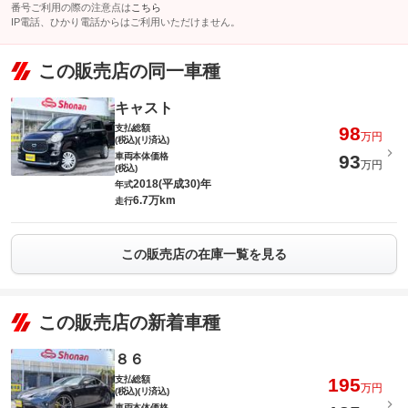
番号ご利用の際の注意点は
こちら
IP電話、ひかり電話からはご利用いただけません。
この販売店の同一車種
キャスト
支払総額
98
万円
(税込)(リ済込)
車両本体価格
93
万円
(税込)
2018(平成30)年
年式
6.7万km
走行
この販売店の在庫一覧を見る
この販売店の新着車種
８６
支払総額
195
万円
(税込)(リ済込)
車両本体価格