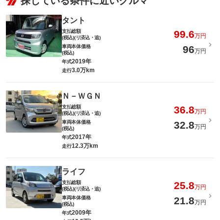
探している条件に近いクルマ
タント
支払総額
99.6
万円
(税込)(リ済込・追)
車両本体価格
96
万円
(税込)
2019年
年式
3.0万km
走行
Ｎ－ＷＧＮ
支払総額
36.8
万円
(税込)(リ済込・追)
車両本体価格
32.8
万円
(税込)
2017年
年式
12.3万km
走行
ライフ
支払総額
25.8
万円
(税込)(リ済込・追)
車両本体価格
21.8
万円
(税込)
2009年
年式