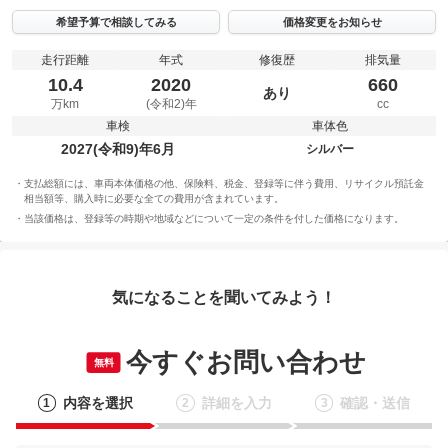
希望予算で相談してみる
価格変更をお知らせ
走行距離
年式
修復歴
排気量
10.4
2020
660
あり
万km
(令和2)年
cc
車検
車体色
2027(令和9)年6月
シルバー
支払総額には、車両本体価格の他、保険料、税金、登録等に伴う費用、リサイクル預託金
相当額等、購入時に必要な全ての費用が含まれています。
当該価格は、登録等の時期や地域などについて一定の条件を付した価格になります。
気になることを聞いてみよう！
今すぐお問い合わせ
無料
内容を選択
詳細を入力
確認・送信
1
2
3