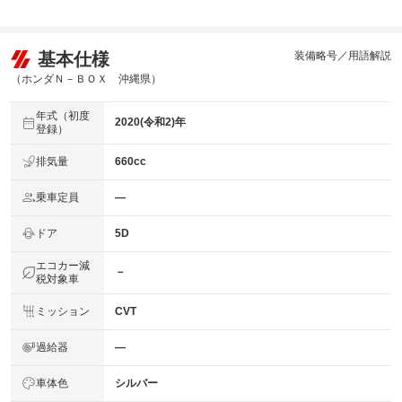
基本仕様
装備略号／用語解説
（ホンダＮ－ＢＯＸ 沖縄県）
年式（初度
2020(令和2)年
登録）
排気量
660cc
乗車定員
―
ドア
5D
エコカー減
－
税対象車
ミッション
CVT
過給器
―
車体色
シルバー