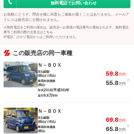
無料電話でお問い合わせ
お気軽にどうぞ。問合せ後に何度もご連絡が届くことはありません。メールア
ドレスは販売店に公開されません。
※無料電話をご利用の場合は、販売店へお客様の電話番号が通知されます。無料電話
番号ご利用の際の注意点は
こちら
IP電話、ひかり電話からはご利用いただけません。
この販売店の同一車種
Ｎ－ＢＯＸ
支払総額
59.8
万円
(税込)(リ済込)
車両本体価格
55.8
万円
(税込)
2018(平成30)年
年式
9.8万km
走行
Ｎ－ＢＯＸ
支払総額
69.8
万円
(税込)(リ済込)
車両本体価格
65.8
万円
(税込)