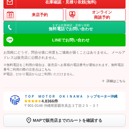
在庫確認・見積り依頼(無料)
オンライン
来店予約
商談予約
まずは在庫確認・見積り依頼
無料電話でお問い合わせ
LINEでお問い合わせ
お気軽にどうぞ。問合せ後に何度もご連絡が届くことはありません。 メールア
ドレスは販売店に公開されません。
※無料電話をご利用の場合は、販売店へお客様の電話番号が通知されます。無料電話
番号ご利用の際の注意点は
こちら
IP電話、ひかり電話からはご利用いただけません。
詳細はこちら
ＴＯＰ ＭＯＴＯＲ ＯＫＩＮＡＷＡ トップモーター沖縄
4.8
366件
【STEP1】
認証画面でグーネットを友だち追加してから「許可する」ボタンを押
〒901-0146 沖縄県那覇市具志３丁目２５－３７
します
MAPで販売店までのルートを確認する
【STEP2】
トーク画面で
ボタンをタップして問い合わせを
完了してください。