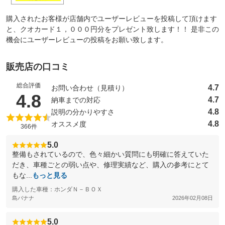
購入されたお客様が店舗内でユーザーレビューを投稿して頂けます
と、クオカード１，０００円分をプレゼント致します！！ 是非この
機会にユーザーレビューの投稿をお願い致します。
販売店の口コミ
総合評価
4.7
お問い合わせ（見積り）
（5点満点中）
4.8
4.7
納車までの対応
4.8
説明の分かりやすさ
4.8
オススメ度
366件
5.0
整備もされているので、色々細かい質問にも明確に答えていた
だき、車種ごとの弱い点や、修理実績など、購入の参考にとて
もな...
もっと見る
購入した車種：ホンダＮ－ＢＯＸ
島バナナ
2026年02月08日
5.0