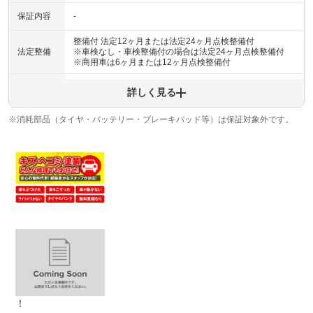
保証内容
-
整備付 法定12ヶ月または法定24ヶ月点検整備付
法定整備
※車検なし・車検整備付の場合は法定24ヶ月点検整備付
※商用車は6ヶ月または12ヶ月点検整備付
法定整備
レンタカーは６か月に一度、必ず点検整備をしますので、
詳しく見る
について
一般の中古車よりも状態が良く、お勧めです！
※消耗部品（タイヤ・バッテリー・ブレーキパッド等）は保証対象外です。
！