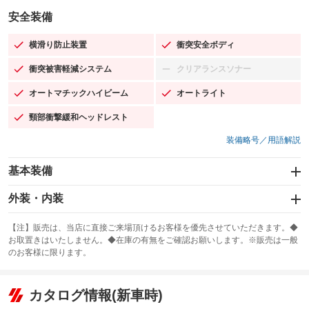
安全装備
横滑り防止装置
衝突安全ボディ
：装備あり
：装備あり
衝突被害軽減システム
クリアランスソナー
：装備あり
：装備なし
オートマチックハイビーム
オートライト
：装備あり
：装備あり
頸部衝撃緩和ヘッドレスト
：装備あり
装備略号／用語解説
基本装備
エアバッグ：運転席/助手席
外装・内装
：装備あり
スライドドア
カーナビ
：装備なし
：装備なし
【注】販売は、当店に直接ご来場頂けるお客様を優先させていただきます。◆
お取置きはいたしません。◆在庫の有無をご確認お願いします。※販売は一般
サンルーフ
ABS
TV
：装備なし
：装備あり
：装備なし
のお客様に限ります。
エアコン
Wエアコン
オーディオ
：装備あり
：装備なし
：装備なし
リフトアップ
パワーステアリング
カタログ情報(新車時)
ビジュアル
：装備なし
：装備あり
：装備なし