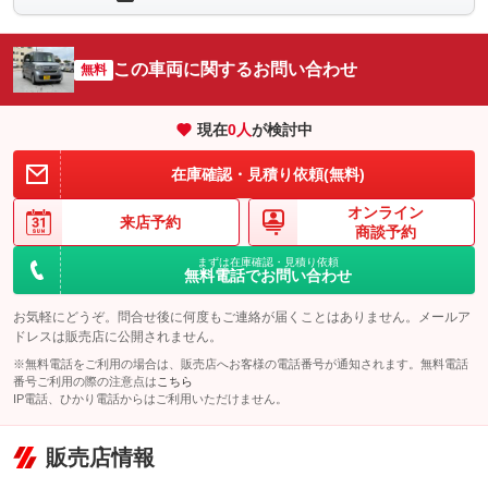
シートエアコン
全周囲カメラ
：装備なし
：装備なし
サイドカメラ
ルーフレール
この車両に関するお問い合わせ
：装備なし
無料
：装備なし
エアサスペンション
ヘッドライトウォッシャー
：装備なし
：装備なし
現在
0
人
が検討中
装備略号／用語解説
在庫確認・見積り依頼(無料)
オンライン
来店予約
商談予約
まずは在庫確認・見積り依頼
無料電話でお問い合わせ
お気軽にどうぞ。問合せ後に何度もご連絡が届くことはありません。メールア
ドレスは販売店に公開されません。
※無料電話をご利用の場合は、販売店へお客様の電話番号が通知されます。無料電話
番号ご利用の際の注意点は
こちら
IP電話、ひかり電話からはご利用いただけません。
販売店情報