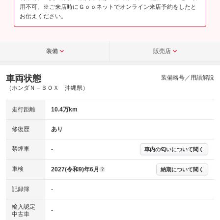
用不可。※ご来店時にＧｏｏネットでオンライン来店予約をしたと
お伝えください。
装備
販売店
車両状態
装備略号／用語解説
（ホンダＮ－ＢＯＸ 沖縄県）
走行距離
10.4万km
修復歴
あり
禁煙車
-
車内の匂いについて聞く
車検
2027(令和9)年6月
納期について聞く
?
記録簿
-
輸入認定
-
中古車