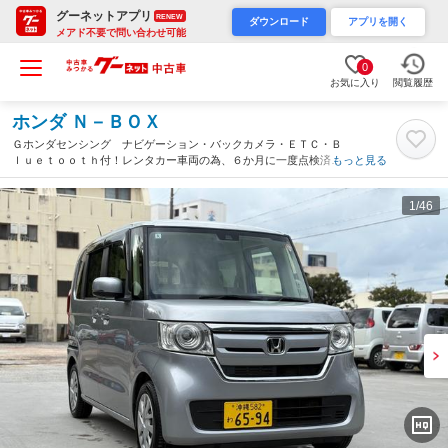
グーネットアプリ
RENEW
ダウンロード
アプリを開く
メアド不要で問い合わせ可能
0
お気に入り
閲覧履歴
ホンダ Ｎ－ＢＯＸ
Ｇホンダセンシング ナビゲーション・バックカメラ・ＥＴＣ・Ｂ
ｌｕｅｔｏｏｔｈ付！レンタカー車両の為、６か月に一度点検済み
もっと見る
で整備ばっちりです！（沖縄県）
1
/46