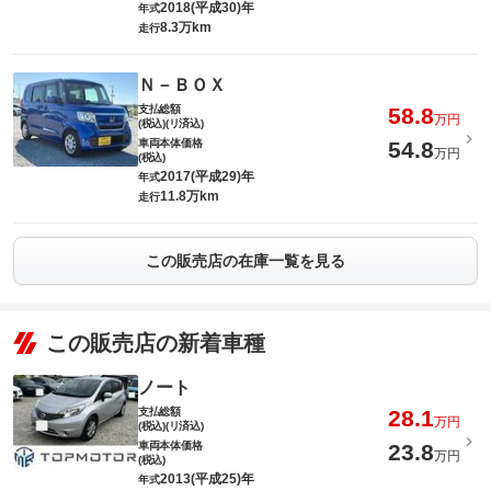
2018(平成30)年
年式
8.3万km
走行
Ｎ－ＢＯＸ
支払総額
58.8
万円
(税込)(リ済込)
車両本体価格
54.8
万円
(税込)
2017(平成29)年
年式
11.8万km
走行
この販売店の在庫一覧を見る
この販売店の新着車種
ノート
支払総額
28.1
万円
(税込)(リ済込)
車両本体価格
23.8
万円
(税込)
2013(平成25)年
年式