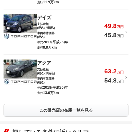
11.9万km
走行
デイズ
支払総額
49.8
万円
(税込)(リ済込)
車両本体価格
45.8
万円
(税込)
2013(平成25)年
年式
8.8万km
走行
アクア
支払総額
63.2
万円
(税込)(リ済込)
車両本体価格
54.8
万円
(税込)
2018(平成30)年
年式
13.6万km
走行
この販売店の在庫一覧を見る