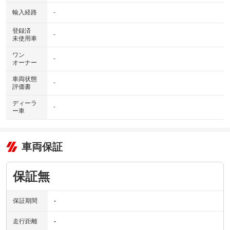
輸入経路
-
登録済
-
未使用車
ワン
-
オーナー
車両状態
-
評価書
ディーラ
-
ー車
車両保証
保証無
保証期間
-
走行距離
-