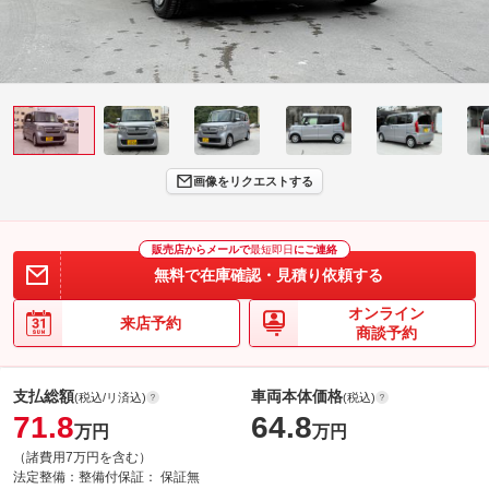
画像をリクエストする
販売店からメールで
最短即日
にご連絡
無料で在庫確認・見積り依頼する
オンライン
来店予約
商談予約
支払総額
車両本体価格
(税込/リ済込)
(税込)
71.8
64.8
万円
万円
（諸費用7万円を含む）
法定整備：
整備付
保証：
保証無