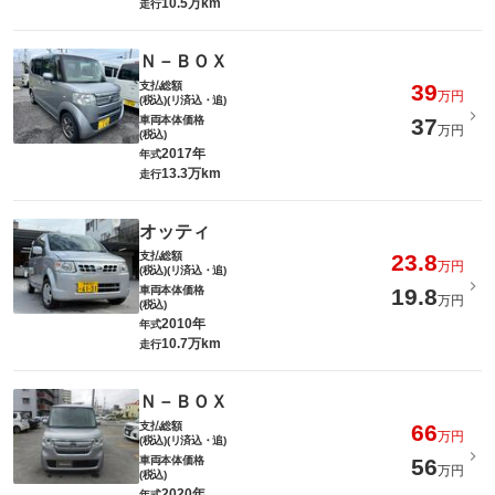
10.5万km
走行
Ｎ－ＢＯＸ
支払総額
39
万円
(税込)(リ済込・追)
車両本体価格
37
万円
(税込)
2017年
年式
13.3万km
走行
オッティ
支払総額
23.8
万円
(税込)(リ済込・追)
車両本体価格
19.8
万円
(税込)
2010年
年式
10.7万km
走行
Ｎ－ＢＯＸ
支払総額
66
万円
(税込)(リ済込・追)
車両本体価格
56
万円
(税込)
2020年
年式