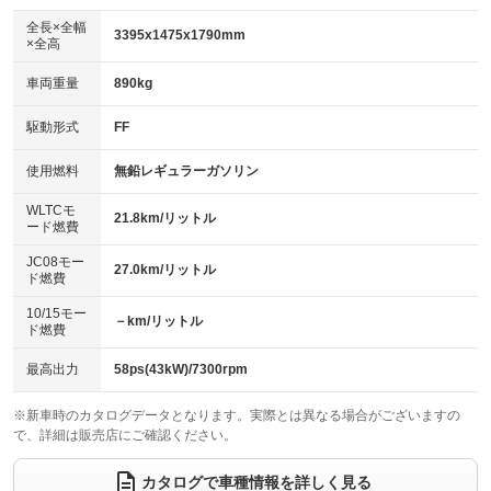
ダウンヒルアシストコントロール
アルミホイール
：装備なし
：装備なし
全長×全幅
3395x1475x1790mm
×全高
パワーウィンドウ
盗難防止システム
革シート
ハーフレザーシート
：装備あり
：装備あり
：装備なし
：装備なし
車両重量
890kg
アイドリングストップ
ドライブレコーダー
キーレス
LEDヘッドランプ
：装備あり
：装備なし
：装備あり
：装備あり
USB入力端子
Bluetooth接続
駆動形式
FF
HID(キセノンライト)
ポータブルナビ
：装備なし
：装備なし
：装備なし
：装備なし
100V電源
クリーンディーゼル
バックカメラ
ETC
使用燃料
無鉛レギュラーガソリン
：装備なし
：装備なし
：装備あり
：装備あり
センターデフロック
エアロ
スマートキー
：装備なし
WLTCモ
：装備なし
：装備あり
21.8km/リットル
ード燃費
レンタカーアップ
展示・試乗車
ローダウン
ランフラットタイヤ
：装備なし
：装備なし
：装備なし
：装備なし
JC08モー
27.0km/リットル
ド燃費
電動格納ミラー
パワーシート
3列シート
：装備なし
：装備なし
：装備なし
10/15モー
装備略号／用語解説
－km/リットル
ベンチシート
フルフラットシート
ド燃費
：装備あり
：装備あり
チップアップシート
オットマン
：装備あり
：装備なし
最高出力
58ps(43kW)/7300rpm
電動格納サードシート
シートヒーター
：装備なし
：装備なし
※新車時のカタログデータとなります。実際とは異なる場合がございますの
で、詳細は販売店にご確認ください。
ウォークスルー
後席モニター
：装備なし
：装備なし
電動リアゲート
フロントカメラ
カタログで車種情報を詳しく見る
：装備なし
：装備なし