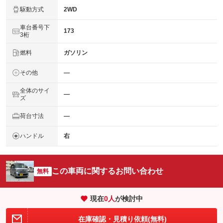
駆動方式
2WD
車台番号下
173
3桁
燃料
ガソリン
その他
―
全体のサイ
―
ズ
荷台寸法
―
ハンドル
右
この車両に関するお問い合わせ
無料
現在
0
人
が検討中
在庫確認・見積り依頼(無料)