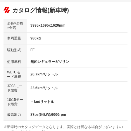
オーディオ
：装備あり
：装備なし
：装備なし
リフトアップ
パワーステアリング
カタログ情報(新車時)
ビジュアル
：装備なし
：装備あり
：装備なし
ダウンヒルアシストコントロール
アルミホイール：17インチ
：装備なし
：装備あり
全長×全幅
3995x1695x1620mm
×全高
パワーウィンドウ
盗難防止システム
革シート
ハーフレザーシート
：装備あり
：装備あり
：装備なし
：装備なし
車両重量
980kg
アイドリングストップ
ドライブレコーダー
キーレス
LEDヘッドランプ
：装備あり
：装備あり
：装備あり
：装備あり
USB入力端子
Bluetooth接続
駆動形式
FF
HID(キセノンライト)
ポータブルナビ
：装備なし
：装備あり
：装備なし
：装備なし
100V電源
クリーンディーゼル
バックカメラ
ETC
使用燃料
無鉛レギュラーガソリン
：装備なし
：装備なし
：装備あり
：装備あり
センターデフロック
エアロ
スマートキー
：装備なし
WLTCモ
：装備なし
：装備あり
20.7km/リットル
ード燃費
レンタカーアップ
展示・試乗車
ローダウン
ランフラットタイヤ
：装備あり
：装備なし
：装備なし
：装備なし
JC08モー
23.6km/リットル
ド燃費
電動格納ミラー
パワーシート
3列シート
：装備あり
：装備なし
：装備なし
10/15モー
装備略号／用語解説
－km/リットル
ベンチシート
フルフラットシート
ド燃費
：装備なし
：装備なし
チップアップシート
オットマン
：装備なし
：装備なし
最高出力
87ps(64kW)/6000rpm
電動格納サードシート
シートヒーター
：装備なし
：装備あり
※新車時のカタログデータとなります。実際とは異なる場合がございますの