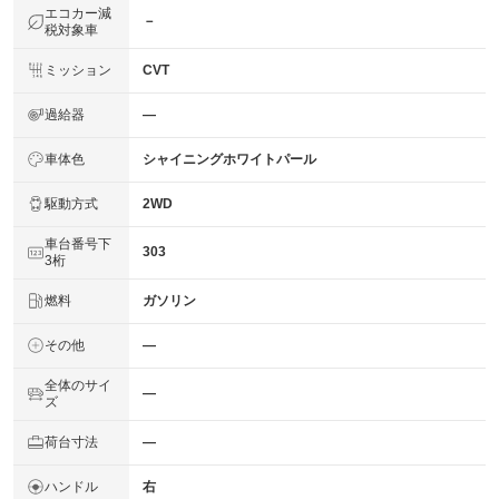
エコカー減
－
税対象車
ミッション
CVT
過給器
―
車体色
シャイニングホワイトパール
駆動方式
2WD
車台番号下
303
3桁
燃料
ガソリン
その他
―
全体のサイ
―
ズ
荷台寸法
―
ハンドル
右