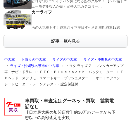
どれが“買い”？ イチバン気になるあのクルマ！ 【SUV編】ニ
ューモデル投入が続く定番人気カテゴリー…
カーライフ
あの人気車もすぐ納車?! イマ注目すべき新車即納車12選
記事一覧を見る
中古車
トヨタの中古車
ライズの中古車
ライズ・沖縄県の中古車
ライズ・沖縄県名護市の中古車
トヨタ ライズ Ｚ レンタカーアップ
車 ナビ・ドラレコ・ＥＴＣ・Ｂｌｕｅｔｏｏｔｈ・バックモニター・ＬＥ
Ｄヘッド・ステリモ・スマートキー・プッシュスタート・オートエアコン・
シートヒーター・レーンアシスト・認定保証付
車買取・車査定はグーネット買取 営業電
話なし
【日本最大級の加盟店数】約30万のデータから予
想以上の高額査定を実現！