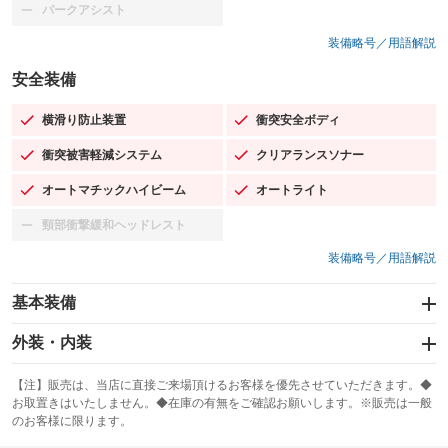
パークアシスト
：装備なし
装備略号／用語解説
安全装備
横滑り防止装置
衝突安全ボディ
：装備あり
：装備あり
衝突被害軽減システム
クリアランスソナー
：装備あり
：装備あり
オートマチックハイビーム
オートライト
：装備あり
：装備あり
頸部衝撃緩和ヘッドレスト
：装備なし
装備略号／用語解説
基本装備
エアバッグ：運転席/助手席/サイド
外装・内装
：装備あり
スライドドア
カーナビ：メモリーナビ他
：装備なし
：装備あり
【注】販売は、当店に直接ご来場頂けるお客様を優先させていただきます。◆
お取置きはいたしません。◆在庫の有無をご確認お願いします。※販売は一般
サンルーフ
ABS
TV
：装備なし
：装備あり
：装備なし
のお客様に限ります。
エアコン
Wエアコン