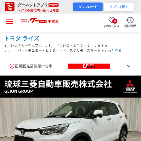
グーネットアプリ
RENEW
ダウンロード
アプリを開く
メアド不要で問い合わせ可能
0
お気に入り
閲覧履歴
トヨタ ライズ
Ｚ レンタカーアップ車 ナビ・ドラレコ・ＥＴＣ・Ｂｌｕｅｔｏ
ｏｔｈ・バックモニター・ＬＥＤヘッド・ステリモ・スマートキ
もっと見る
ー・プッシュスタート・オートエアコン・シートヒーター・レーン
アシスト・認定保証付（沖縄県）
正規販売店認定中古車