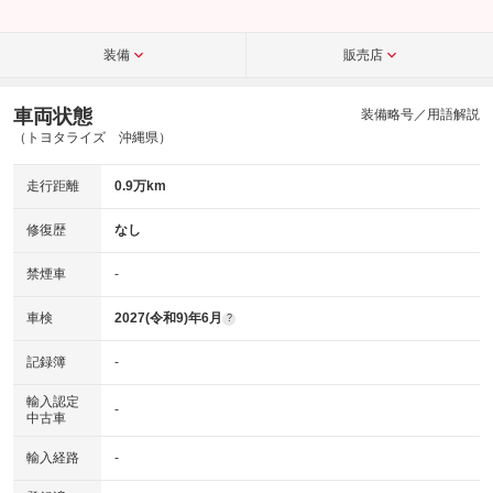
装備
販売店
車両状態
装備略号／用語解説
（トヨタライズ 沖縄県）
走行距離
0.9万km
修復歴
なし
禁煙車
-
車検
2027(令和9)年6月
?
記録簿
-
輸入認定
-
中古車
輸入経路
-