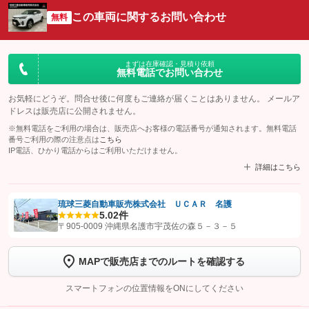
この車両に関するお問い合わせ
無料
まずは在庫確認・見積り依頼
無料電話でお問い合わせ
お気軽にどうぞ。問合せ後に何度もご連絡が届くことはありません。 メールア
ドレスは販売店に公開されません。
※無料電話をご利用の場合は、販売店へお客様の電話番号が通知されます。無料電話
番号ご利用の際の注意点は
こちら
IP電話、ひかり電話からはご利用いただけません。
詳細はこちら
琉球三菱自動車販売株式会社 ＵＣＡＲ 名護
5.0
2件
【STEP1】
認証画面でグーネットを友だち追加してから「許可する」ボタンを押
〒905-0009 沖縄県名護市宇茂佐の森５－３－５
します
MAPで販売店までのルートを確認する
【STEP2】
トーク画面で
ボタンをタップして問い合わせを
完了してください。
スマートフォンの位置情報をONにしてください
こちら