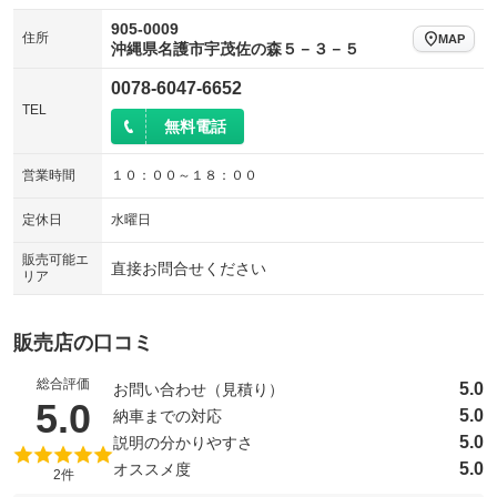
905-0009
住所
MAP
沖縄県名護市宇茂佐の森５－３－５
0078-6047-6652
TEL
無料電話
営業時間
１０：００～１８：００
定休日
水曜日
販売可能エ
直接お問合せください
リア
販売店の口コミ
総合評価
5.0
お問い合わせ（見積り）
（5点満点中）
5.0
5.0
納車までの対応
5.0
説明の分かりやすさ
5.0
オススメ度
2件