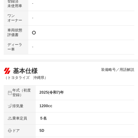
登録済
-
未使用車
ワン
-
オーナー
車両状態
評価書
ディーラ
-
ー車
基本仕様
装備略号／用語解説
（トヨタライズ 沖縄県）
年式（初度
2025(令和7)年
登録）
排気量
1200cc
乗車定員
５名
ドア
5D