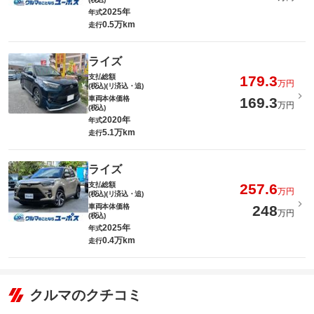
2025年
年式
0.5万km
走行
ライズ
支払総額
179.3
万円
(税込)(リ済込・追)
車両本体価格
169.3
万円
(税込)
2020年
年式
5.1万km
走行
ライズ
支払総額
257.6
万円
(税込)(リ済込・追)
車両本体価格
248
万円
(税込)
2025年
年式
0.4万km
走行
クルマのクチコミ