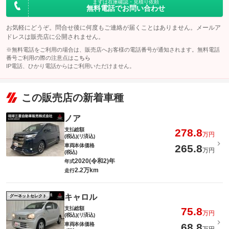
まずは在庫確認・見積り依頼
無料電話でお問い合わせ
お気軽にどうぞ。問合せ後に何度もご連絡が届くことはありません。メールア
ドレスは販売店に公開されません。
※無料電話をご利用の場合は、販売店へお客様の電話番号が通知されます。無料電話
番号ご利用の際の注意点は
こちら
IP電話、ひかり電話からはご利用いただけません。
この販売店の新着車種
ノア
支払総額
278.8
万円
(税込)(リ済込)
車両本体価格
265.8
万円
(税込)
2020(令和2)年
年式
2.2万km
走行
キャロル
グーネットセレクト
支払総額
75.8
万円
(税込)(リ済込)
車両本体価格
68.8