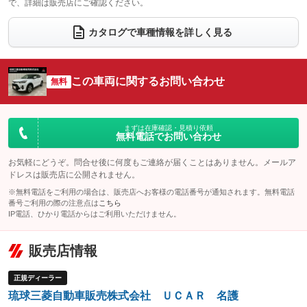
で、詳細は販売店にご確認ください。
ウォークスルー
後席モニター
：装備なし
：装備なし
電動リアゲート
フロントカメラ
カタログで車種情報を詳しく見る
：装備なし
：装備なし
シートエアコン
全周囲カメラ
：装備なし
：装備なし
サイドカメラ
ルーフレール
この車両に関するお問い合わせ
：装備なし
無料
：装備なし
エアサスペンション
ヘッドライトウォッシャー
：装備なし
：装備なし
装備略号／用語解説
まずは在庫確認・見積り依頼
無料電話でお問い合わせ
お気軽にどうぞ。問合せ後に何度もご連絡が届くことはありません。メールア
ドレスは販売店に公開されません。
※無料電話をご利用の場合は、販売店へお客様の電話番号が通知されます。無料電話
番号ご利用の際の注意点は
こちら
IP電話、ひかり電話からはご利用いただけません。
販売店情報
正規ディーラー
琉球三菱自動車販売株式会社 ＵＣＡＲ 名護