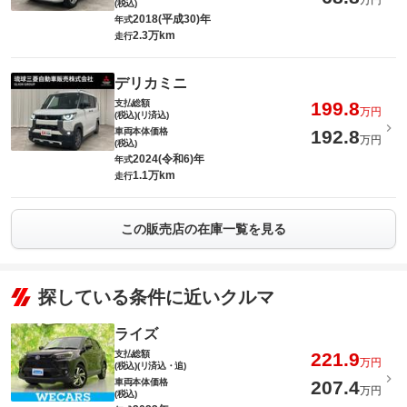
万円
(税込)
2018(平成30)年
年式
2.3万km
走行
デリカミニ
支払総額
199.8
万円
(税込)(リ済込)
車両本体価格
192.8
万円
(税込)
2024(令和6)年
年式
1.1万km
走行
この販売店の在庫一覧を見る
探している条件に近いクルマ
ライズ
支払総額
221.9
万円
(税込)(リ済込・追)
車両本体価格
207.4
万円
(税込)