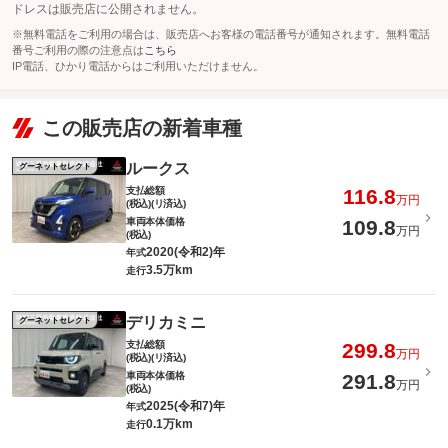
ドレスは販売店に公開されません。
※無料電話をご利用の場合は、販売店へお客様の電話番号が通知されます。無料電話
番号ご利用の際の注意点は
こちら
IP電話、ひかり電話からはご利用いただけません。
この販売店の新着車種
ルークス
グーネットセレクト
支払総額
116.8
万円
(税込)(リ済込)
車両本体価格
109.8
万円
(税込)
2020(令和2)年
年式
3.5万km
走行
デリカミニ
グーネットセレクト
支払総額
299.8
万円
(税込)(リ済込)
車両本体価格
291.8
万円
(税込)
2025(令和7)年
年式
0.1万km
走行