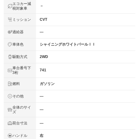
エコカー減
－
税対象車
ミッション
CVT
過給器
―
車体色
シャイニングホワイトパールＩＩ
駆動方式
2WD
車台番号下
741
3桁
燃料
ガソリン
その他
―
全体のサイ
―
ズ
荷台寸法
―
ハンドル
右