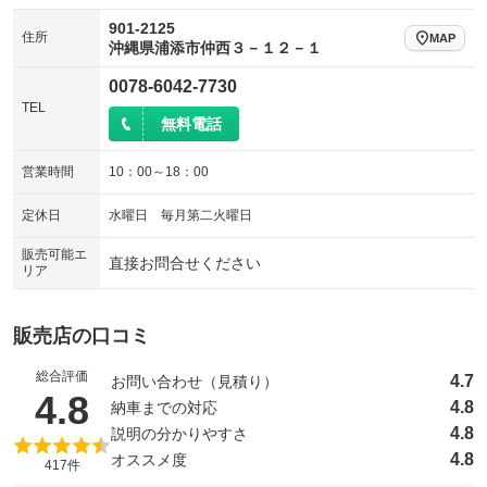
901-2125
住所
MAP
沖縄県浦添市仲西３－１２－１
0078-6042-7730
TEL
無料電話
営業時間
10：00～18：00
定休日
水曜日 毎月第二火曜日
販売可能エ
直接お問合せください
リア
販売店の口コミ
総合評価
4.7
お問い合わせ（見積り）
（5点満点中）
4.8
4.8
納車までの対応
4.8
説明の分かりやすさ
4.8
オススメ度
417件