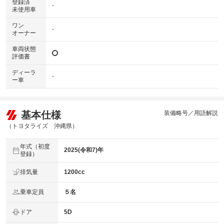
登録済
-
未使用車
ワン
-
オーナー
車両状態
評価書
ディーラ
-
ー車
基本仕様
装備略号／用語解説
（トヨタライズ 沖縄県）
年式（初度
2025(令和7)年
登録）
排気量
1200cc
乗車定員
５名
ドア
5D