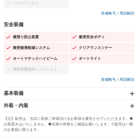
パークアシスト
：装備なし
装備略号／用語解説
安全装備
横滑り防止装置
衝突安全ボディ
：装備あり
：装備あり
衝突被害軽減システム
クリアランスソナー
：装備あり
：装備あり
オートマチックハイビーム
オートライト
：装備あり
：装備あり
頸部衝撃緩和ヘッドレスト
：装備なし
装備略号／用語解説
基本装備
エアバッグ：運転席/助手席/サイド
外装・内装
：装備あり
スライドドア
カーナビ：メモリーナビ他
：装備なし
：装備あり
【注】販売は、当店に直接ご来場頂けるお客様を優先させていただきます。◆
お取置きはいたしません。◆在庫の有無をご確認お願いします。※販売は一般
サンルーフ
ABS
TV
：装備なし
：装備あり
：装備なし
のお客様に限ります。
エアコン
Wエアコン