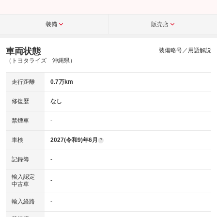
装備
販売店
車両状態
装備略号／用語解説
（トヨタライズ 沖縄県）
走行距離
0.7万km
修復歴
なし
禁煙車
-
車検
2027(令和9)年6月
?
記録簿
-
輸入認定
-
中古車
輸入経路
-