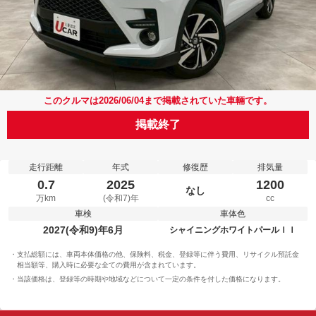
このクルマは2026/06/04まで掲載されていた車輛です。
掲載終了
走行距離
年式
修復歴
排気量
0.7
2025
1200
なし
万km
(令和7)年
cc
車検
車体色
2027(令和9)年6月
シャイニングホワイトパールＩＩ
支払総額には、車両本体価格の他、保険料、税金、登録等に伴う費用、リサイクル預託金
相当額等、購入時に必要な全ての費用が含まれています。
当該価格は、登録等の時期や地域などについて一定の条件を付した価格になります。