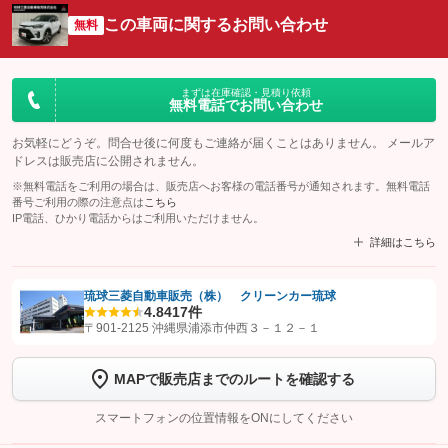
この車両に関するお問い合わせ
無料
まずは在庫確認・見積り依頼
無料電話でお問い合わせ
お気軽にどうぞ。問合せ後に何度もご連絡が届くことはありません。 メールア
ドレスは販売店に公開されません。
※無料電話をご利用の場合は、販売店へお客様の電話番号が通知されます。無料電話
番号ご利用の際の注意点は
こちら
IP電話、ひかり電話からはご利用いただけません。
詳細はこちら
琉球三菱自動車販売（株） クリーンカー琉球
4.8
417件
【STEP1】
認証画面でグーネットを友だち追加してから「許可する」ボタンを押
〒901-2125 沖縄県浦添市仲西３－１２－１
します
MAPで販売店までのルートを確認する
【STEP2】
トーク画面で
ボタンをタップして問い合わせを
完了してください。
スマートフォンの位置情報をONにしてください
こちら