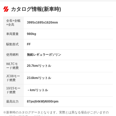
オーディオ：CDまたはCDチェンジャー
：装備あり
：装備なし
：装備あり
リフトアップ
パワーステアリング
カタログ情報(新車時)
ビジュアル：-／DVD再生
：装備なし
：装備あり
：装備あり
ダウンヒルアシストコントロール
アルミホイール
：装備なし
：装備なし
全長×全幅
3995x1695x1620mm
×全高
パワーウィンドウ
盗難防止システム
革シート
ハーフレザーシート
：装備あり
：装備あり
：装備なし
：装備なし
車両重量
980kg
アイドリングストップ
ドライブレコーダー
キーレス
LEDヘッドランプ
：装備あり
：装備あり
：装備あり
：装備あり
USB入力端子
Bluetooth接続
駆動形式
FF
HID(キセノンライト)
ポータブルナビ
：装備なし
：装備あり
：装備なし
：装備なし
100V電源
クリーンディーゼル
バックカメラ
ETC
使用燃料
無鉛レギュラーガソリン
：装備なし
：装備なし
：装備あり
：装備あり
センターデフロック
エアロ
スマートキー
：装備なし
WLTCモ
：装備なし
：装備あり
20.7km/リットル
ード燃費
レンタカーアップ
展示・試乗車
ローダウン
ランフラットタイヤ
：装備あり
：装備なし
：装備なし
：装備なし
JC08モー
23.6km/リットル
ド燃費
電動格納ミラー
パワーシート
3列シート
：装備あり
：装備なし
：装備なし
10/15モー
装備略号／用語解説
－km/リットル
ベンチシート
フルフラットシート
ド燃費
：装備なし
：装備なし
チップアップシート
オットマン
：装備なし
：装備なし
最高出力
87ps(64kW)/6000rpm
電動格納サードシート
シートヒーター
：装備なし
：装備あり
※新車時のカタログデータとなります。実際とは異なる場合がございますの