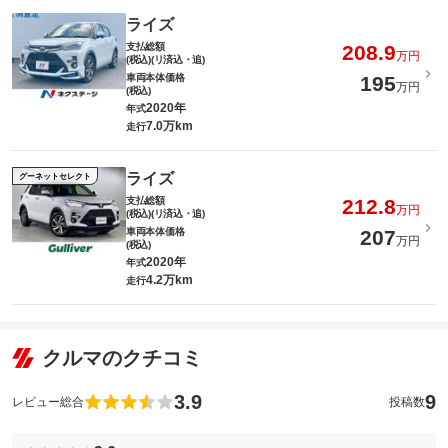
ライズ
支払総額
208.9
万円
(税込)(リ済込・追)
車両本体価格
195
万円
(税込)
2020年
年式
7.0万km
走行
ライズ
グーネットセレクト
支払総額
212.8
万円
(税込)(リ済込・追)
車両本体価格
207
万円
(税込)
2020年
年式
4.2万km
走行
クルマのクチコミ
3.9
9
レビュー総合
投稿数