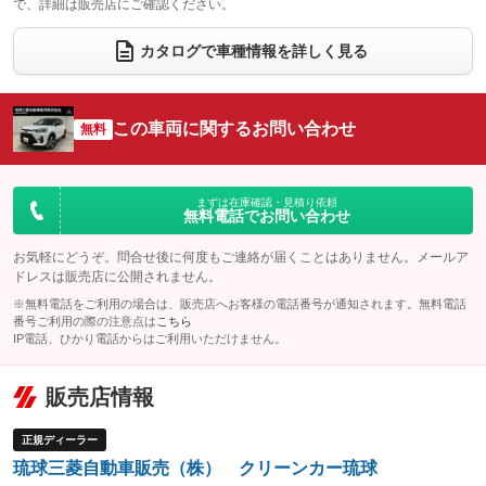
で、詳細は販売店にご確認ください。
ウォークスルー
後席モニター
：装備なし
：装備なし
電動リアゲート
フロントカメラ
カタログで車種情報を詳しく見る
：装備なし
：装備なし
シートエアコン
全周囲カメラ
：装備なし
：装備なし
サイドカメラ
ルーフレール
この車両に関するお問い合わせ
：装備なし
無料
：装備なし
エアサスペンション
ヘッドライトウォッシャー
：装備なし
：装備なし
装備略号／用語解説
まずは在庫確認・見積り依頼
無料電話でお問い合わせ
お気軽にどうぞ。問合せ後に何度もご連絡が届くことはありません。メールア
ドレスは販売店に公開されません。
※無料電話をご利用の場合は、販売店へお客様の電話番号が通知されます。無料電話
番号ご利用の際の注意点は
こちら
IP電話、ひかり電話からはご利用いただけません。
販売店情報
正規ディーラー
琉球三菱自動車販売（株） クリーンカー琉球