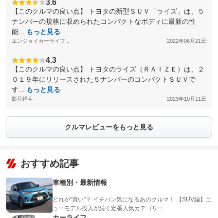
3.6
【このクルマの良い点】 トヨタの新型ＳＵＶ「ライズ」は、５
ナンバーの規格に収められたコンパクトなボディに最新の性
能...
もっと見る
エンジョイカーライフ...
2022年06月21日
4.3
【このクルマの良い点】 トヨタのライズ（ＲＡＩＺＥ）は、２
０１９年にリリースされた５ナンバーのコンパクトＳＵＶで
す...
もっと見る
影月禅斗
2023年10月11日
クルマレビューをもっと見る
おすすめ記事
車種別・最新情報
どれが“買い”？ イチバン気になるあのクルマ！ 【SUV編】ニ
ューモデル投入が続く定番人気カテゴリー…
カーライフ