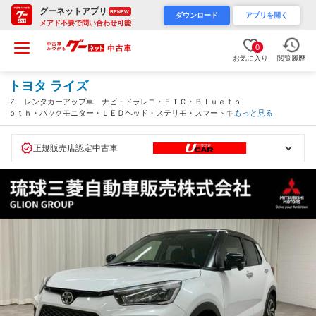
グーネットアプリ
RENEW
ダウンロード
アプリを開く
メアド不要で問い合わせ可能
0
お気に入り
閲覧履歴
トヨタ ライズ
Ｚ レンタカーアップ車 ナビ・ドラレコ・ＥＴＣ・Ｂｌｕｅｔｏ
ｏｔｈ・バックモニター・ＬＥＤヘッド・ステリモ・スマートキ
もっと見る
ー・プッシュスタート・オートエアコン・シートヒーター・レーン
アシスト・認定保証付（沖縄県）
正規販売店認定中古車