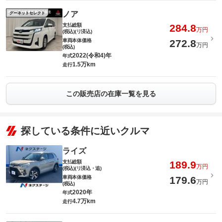
ノア
グーネットセレクト
支払総額
284.8
万円
(税込)(リ済込)
車両本体価格
272.8
万円
(税込)
2022(令和4)年
年式
1.5万km
走行
この販売店の在庫一覧を見る
探している条件に近いクルマ
ライズ
支払総額
189.9
万円
(税込)(リ済込・追)
車両本体価格
179.6
万円
(税込)
2020年
年式
4.7万km
走行