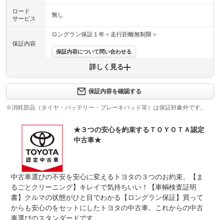
ロード
無し
サービス
ロングラン保証１年＜走行距離無制限＞
保証内容
保証内容について問い合わせる
詳しく見る
保証項目
-
修理回数
-
保証内容を確認する
※消耗部品（タイヤ・バッテリー・ブレーキパッド等）は保証対象外です。
上限金額
-
★３つの安心を約束するＴＯＹＯＴＡ認定
免責金
無し
中古車★
保証修理
-
受付先
整備付 法定12ヶ月または法定24ヶ月点検整備付
中古車選びの不安を安心に変えるトヨタの３つのお約束。【ま
法定整備
※車検なし・車検整備付の場合は法定24ヶ月点検整備付
※商用車は6ヶ月または12ヶ月点検整備付
るごとクリーニング】キレイで気持ちいい！【車輌検査証明
書】クルマの状態がひと目でわかる【ロングラン保証】買って
法定整備
-
からも安心のをセットにしたトヨタの中古車。これからの中古
について
車選びのスタンダードです。