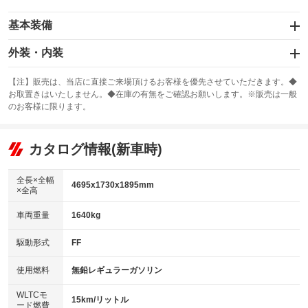
基本装備
エアバッグ：運転席/助手席/サイド
外装・内装
：装備あり
スライドドア：両面電動
カーナビ：メモリーナビ他
：装備あり
：装備あり
【注】販売は、当店に直接ご来場頂けるお客様を優先させていただきます。◆
お取置きはいたしません。◆在庫の有無をご確認お願いします。※販売は一般
サンルーフ
ABS
TV：フルセグ
：装備なし
：装備あり
：装備あり
のお客様に限ります。
エアコン
Wエアコン
オーディオ
：装備あり
：装備あり
：装備なし
リフトアップ
パワーステアリング
カタログ情報(新車時)
ビジュアル
：装備なし
：装備あり
：装備なし
ダウンヒルアシストコントロール
アルミホイール：アルミホイール
：装備なし
：装備あり
全長×全幅
4695x1730x1895mm
×全高
パワーウィンドウ
盗難防止システム
革シート
ハーフレザーシート
：装備あり
：装備あり
：装備なし
：装備なし
車両重量
1640kg
アイドリングストップ
ドライブレコーダー
キーレス
LEDヘッドランプ
：装備なし
：装備なし
：装備あり
：装備あり
USB入力端子
Bluetooth接続
駆動形式
FF
HID(キセノンライト)
ポータブルナビ
：装備なし
：装備なし
：装備なし
：装備なし
100V電源
クリーンディーゼル
バックカメラ
ETC
使用燃料
無鉛レギュラーガソリン
：装備なし
：装備なし
：装備あり
：装備あり
センターデフロック
エアロ
スマートキー
：装備なし
WLTCモ
：装備なし
：装備あり
15km/リットル
ード燃費