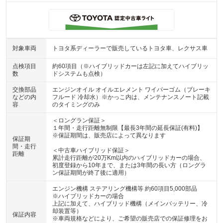
対象車両
トヨタ系ディーラーで販売しているトヨタ車、レクサス車
点検項目
約60項目（※ハイブリッドカーは左記に加えてハイブリッ
数
ドシステムも点検）
交換部品
エンジンオイル オイルエレメント ワイパーゴム（ブレーキ
などの内
フルード 冷却水）※かっこ内は、メンテナンスノート記載
容
のタイミングのみ
＜ロングラン保証＞
１年間・走行距離無制限【最長3年間の延長保証(有料)】
※保証期間は、販売店によって異なります
保証期
間・走行
＜中古車ハイブリッド保証＞
距離
累計走行距離が20万Km以内のハイブリッドカーの場合、
初度登録から10年まで、または3年間の長い方（ロングラ
ン保証期間が終了後に適用）
エンジン機構 ステアリング機構等 約60項目5,000部品
※ハイブリッドカーの場合
上記に加えて、ハイブリッド機構（メインバッテリー、冷
却装置等）
保証内容
※車両規格などにより、ご希望の販売店での保証修理をお