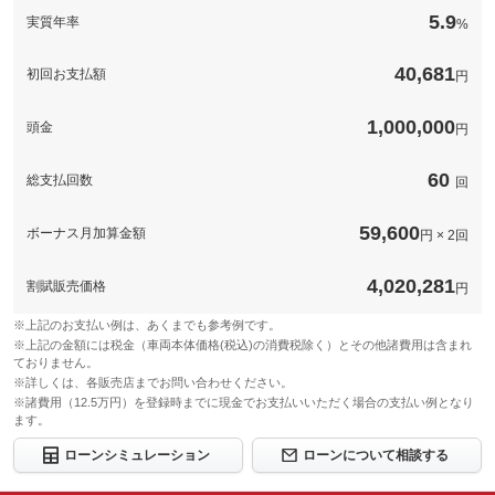
5.9
実質年率
%
40,681
初回お支払額
円
1,000,000
頭金
円
60
総支払回数
回
59,600
ボーナス月加算金額
円 × 2回
4,020,281
割賦販売価格
円
※上記のお支払い例は、あくまでも参考例です。
※上記の金額には税金（車両本体価格(税込)の消費税除く）とその他諸費用は含まれ
ておりません。
※詳しくは、各販売店までお問い合わせください。
※諸費用（12.5万円）を登録時までに現金でお支払いいただく場合の支払い例となり
ます。
ローンシミュレーション
ローンについて相談する