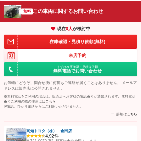
この車両に関するお問い合わせ
無料
現在
0
人
が検討中
在庫確認・見積り依頼(無料)
来店予約
まずは在庫確認・見積り依頼
無料電話でお問い合わせ
お気軽にどうぞ。問合せ後に何度もご連絡が届くことはありません。 メールア
ドレスは販売店に公開されません。
※無料電話をご利用の場合は、販売店へお客様の電話番号が通知されます。無料電話
番号ご利用の際の注意点は
こちら
IP電話、ひかり電話からはご利用いただけません。
詳細はこちら
高知トヨタ（株） 金田店
4.9
2件
【STEP1】
認証画面でグーネットを友だち追加してから「許可する」ボタンを押