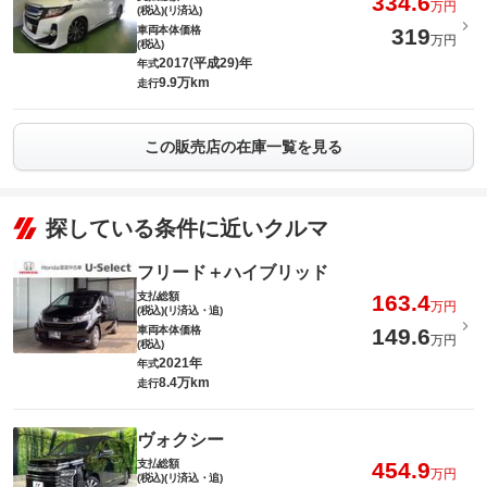
334.6
万円
(税込)(リ済込)
車両本体価格
319
万円
(税込)
2017(平成29)年
年式
9.9万km
走行
この販売店の在庫一覧を見る
探している条件に近いクルマ
フリード＋ハイブリッド
支払総額
163.4
万円
(税込)(リ済込・追)
車両本体価格
149.6
万円
(税込)
2021年
年式
8.4万km
走行
ヴォクシー
支払総額
454.9
万円
(税込)(リ済込・追)