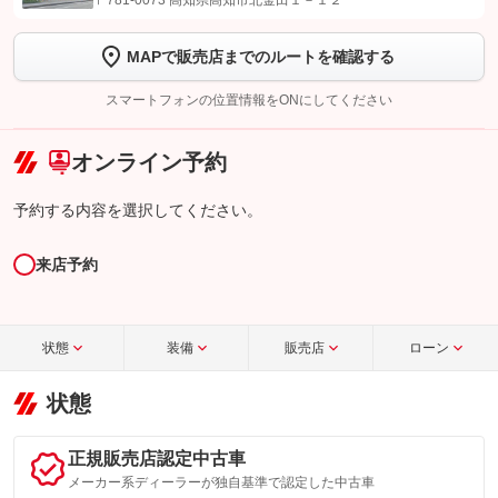
〒781-0073 高知県高知市北金田１－１２
します
MAPで販売店までのルートを確認する
【STEP2】
トーク画面で
ボタンをタップして問い合わせを
完了してください。
スマートフォンの位置情報をONにしてください
こちら
オンライン予約
予約する内容を選択してください。
来店予約
状態
装備
販売店
ローン
状態
正規販売店認定中古車
メーカー系ディーラーが独自基準で認定した中古車