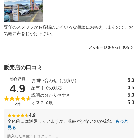
専任のスタッフがお客様のいろいろな相談にお答えしますので、お
気軽に声をおかけ下さい。
メッセージをもっと見る
販売店の口コミ
総合評価
5.0
お問い合わせ（見積り）
（5点満点中）
4.9
4.5
納車までの対応
5.0
説明の分かりやすさ
5.0
オススメ度
2件
4.8
全体的には満足していますが、収納が少ないのが残念。
もっと
見る
購入した車種：トヨタカローラ