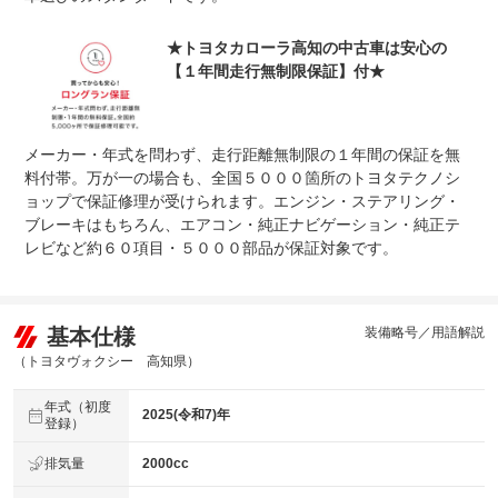
★トヨタカローラ高知の中古車は安心の
【１年間走行無制限保証】付★
メーカー・年式を問わず、走行距離無制限の１年間の保証を無
料付帯。万が一の場合も、全国５０００箇所のトヨタテクノシ
ョップで保証修理が受けられます。エンジン・ステアリング・
ブレーキはもちろん、エアコン・純正ナビゲーション・純正テ
レビなど約６０項目・５０００部品が保証対象です。
基本仕様
装備略号／用語解説
（トヨタヴォクシー 高知県）
年式（初度
2025(令和7)年
登録）
排気量
2000cc