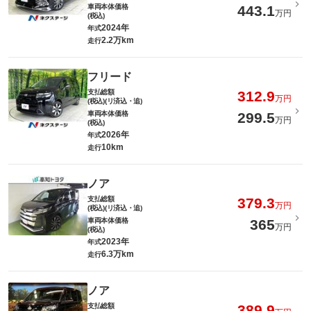
車両本体価格
443.1
万円
(税込)
2024年
年式
2.2万km
走行
フリード
支払総額
312.9
万円
(税込)(リ済込・追)
車両本体価格
299.5
万円
(税込)
2026年
年式
10km
走行
ノア
支払総額
379.3
万円
(税込)(リ済込・追)
車両本体価格
365
万円
(税込)
2023年
年式
6.3万km
走行
ノア
支払総額
389.9