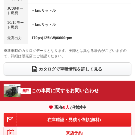
レンタカーアップ
展示・試乗車
ローダウン
ランフラットタイヤ
：装備なし
：装備なし
：装備なし
：装備なし
JC08モー
－km/リットル
ド燃費
電動格納ミラー
パワーシート
3列シート
：装備なし
：装備なし
：装備あり
10/15モー
装備略号／用語解説
－km/リットル
ベンチシート
フルフラットシート
ド燃費
：装備なし
：装備なし
チップアップシート
オットマン
：装備なし
：装備なし
最高出力
170ps(125kW)/6600rpm
電動格納サードシート
シートヒーター
：装備なし
：装備なし
※新車時のカタログデータとなります。実際とは異なる場合がございますの
で、詳細は販売店にご確認ください。
ウォークスルー
後席モニター
：装備あり
：装備なし
電動リアゲート
フロントカメラ
カタログで車種情報を詳しく見る
：装備なし
：装備なし
シートエアコン
全周囲カメラ
：装備なし
：装備なし
サイドカメラ
ルーフレール
この車両に関するお問い合わせ
：装備なし
無料
：装備なし
エアサスペンション
ヘッドライトウォッシャー
：装備なし
：装備なし
現在
0
人
が検討中
装備略号／用語解説
在庫確認・見積り依頼(無料)
来店予約