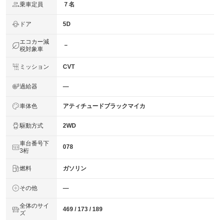
乗車定員
７名
ドア
5D
エコカー減
－
税対象車
ミッション
CVT
過給器
―
車体色
アティチュードブラックマイカ
駆動方式
2WD
車台番号下
078
3桁
燃料
ガソリン
その他
―
全体のサイ
469 / 173 / 189
ズ