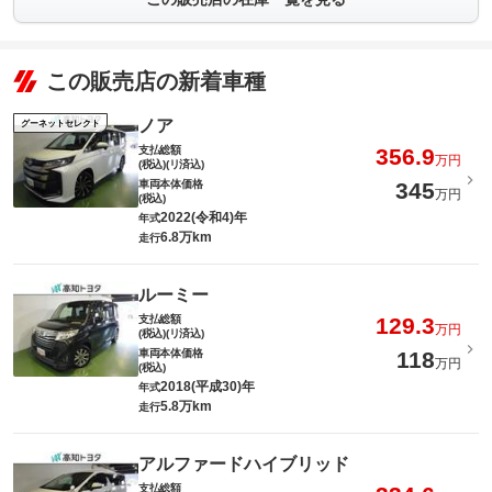
この販売店の新着車種
ノア
グーネットセレクト
支払総額
356.9
万円
(税込)(リ済込)
車両本体価格
345
万円
(税込)
2022(令和4)年
年式
6.8万km
走行
ルーミー
支払総額
129.3
万円
(税込)(リ済込)
車両本体価格
118
万円
(税込)
2018(平成30)年
年式
5.8万km
走行
アルファードハイブリッド
支払総額