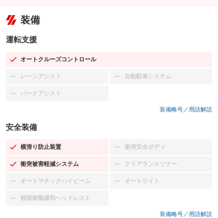
装備
運転支援
オートクルーズコントロール
：装備あり
レーンアシスト
自動駐車システム
：装備なし
：装備なし
パークアシスト
：装備なし
装備略号／用語解説
安全装備
横滑り防止装置
衝突安全ボディ
：装備あり
：装備なし
衝突被害軽減システム
クリアランスソナー
：装備あり
：装備なし
オートマチックハイビーム
オートライト
：装備なし
：装備なし
頸部衝撃緩和ヘッドレスト
：装備なし
装備略号／用語解説