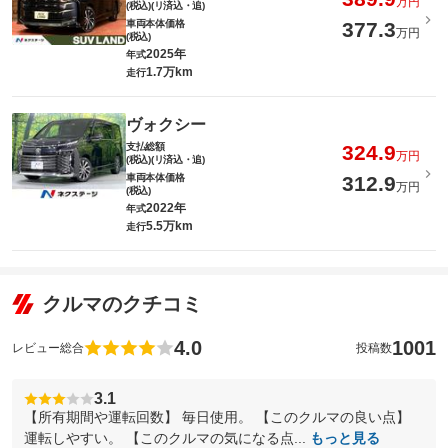
万円
(税込)(リ済込・追)
車両本体価格
377.3
万円
(税込)
2025年
年式
1.7万km
走行
ヴォクシー
支払総額
324.9
万円
(税込)(リ済込・追)
車両本体価格
312.9
万円
(税込)
2022年
年式
5.5万km
走行
クルマのクチコミ
4.0
1001
レビュー総合
投稿数
3.1
【所有期間や運転回数】 毎日使用。 【このクルマの良い点】
運転しやすい。 【このクルマの気になる点...
もっと見る