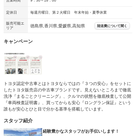
営業時間
9：30～18：00
定休日
毎週月曜日、第２火曜日 年末年始・夏季休業
販売可能エ
徳島県,香川県,愛媛県,高知県
陸送費について聞く
リア
キャンペーン
トヨタ認定中古車とはトヨタならではの『３つの安心』をセットに
したトヨタ販売店の中古車ブランドです。見えないところまで徹底
洗浄『まるごとクリーニング』、クルマの状態を徹底検査して公開
『車両検査証明書』、買ってからも安心『ロングラン保証』という
誰もが安心とひと目で分かる基準を搭載しています。
スタッフ紹介
経験豊かなスタッフがお手伝いします！