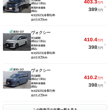
支払総額
403.3
万円
(税込)(リ済込)
車両本体価格
389
万円
(税込)
2023(令和5)年
年式
3.6万km
走行
ヴォクシー
支払総額
410.4
万円
(税込)(リ済込)
車両本体価格
398
万円
(税込)
2023(令和5)年
年式
2.8万km
走行
ヴォクシー
支払総額
410.2
万円
(税込)(リ済込)
車両本体価格
398
万円
(税込)
2025(令和7)年
年式
1.2万km
走行
この販売店の在庫一覧を見る