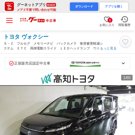
グーネットアプリ
RENEW
ダウンロード
アプリを開く
メアド不要で問い合わせ可能
0
お気に入り
閲覧履歴
トヨタ ヴォクシー
Ｓ－Ｚ フルセグ メモリーナビ バックカメラ 衝突被害軽減シ
ステム ＥＴＣ 両側電動スライド ＬＥＤヘッドランプ ウオー
もっと見る
クスルー 乗車定員７人 ３列シート ワンオーナー（高知県）
正規販売店認定中古車
1
/60