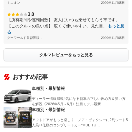
ミニオン
2020年11月05日
3.0
【所有期間や運転回数】 友人にいつも乗せてもらう車です。
【このクルマの良い点】 広くて使いやすい。見た目...
もっと見
る
グーワールド首都圏版...
2020年11月05日
クルマレビューをもっと見る
おすすめ記事
車種別・最新情報
ディーラー情報満載! 気になる新車の正しい攻め方＆狙い方
を解説《2026年5月～6月》注目モデル最新…
車種別・最新情報
アウトドアがもっと楽しく！ノア・ヴォクシーに2列シート5
人乗り仕様のコンプリートカー“MULTI U…