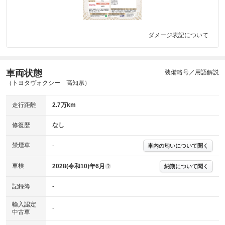
ダメージ表記について
車両状態
装備略号／用語解説
（トヨタヴォクシー 高知県）
走行距離
2.7万km
修復歴
なし
禁煙車
-
車内の匂いについて聞く
車検
2028(令和10)年6月
納期について聞く
?
記録簿
-
輸入認定
-
中古車