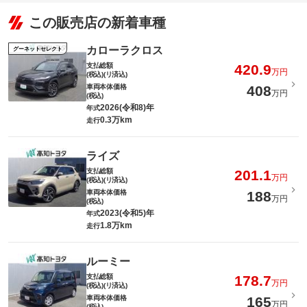
この販売店の新着車種
カローラクロス
グーネットセレクト
支払総額
420.9
万円
(税込)(リ済込)
車両本体価格
408
万円
(税込)
2026(令和8)年
年式
0.3万km
走行
ライズ
支払総額
201.1
万円
(税込)(リ済込)
車両本体価格
188
万円
(税込)
2023(令和5)年
年式
1.8万km
走行
ルーミー
支払総額
178.7
万円
(税込)(リ済込)
車両本体価格
165
万円
(税込)