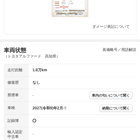
ダメージ表記について
車両状態
装備略号／用語解説
（トヨタアルファード 高知県）
走行距離
1.8万km
修復歴
なし
禁煙車
-
車内の匂いについて聞く
車検
2027(令和9)年2月
納期について聞く
?
記録簿
輸入認定
-
中古車