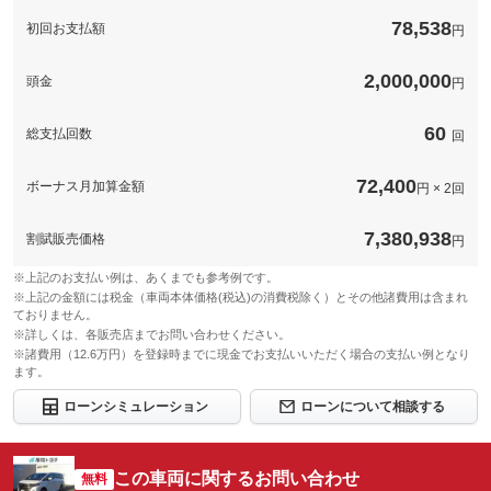
備考
－
78,538
初回お支払額
円
このパックの見積もり依頼（無料）
2,000,000
頭金
円
60
総支払回数
回
72,400
ボーナス月加算金額
円 × 2回
7,380,938
割賦販売価格
円
※上記のお支払い例は、あくまでも参考例です。
※上記の金額には税金（車両本体価格(税込)の消費税除く）とその他諸費用は含まれ
ておりません。
※詳しくは、各販売店までお問い合わせください。
※諸費用（12.6万円）を登録時までに現金でお支払いいただく場合の支払い例となり
ます。
ローンシミュレーション
ローンについて相談する
この車両に関するお問い合わせ
無料