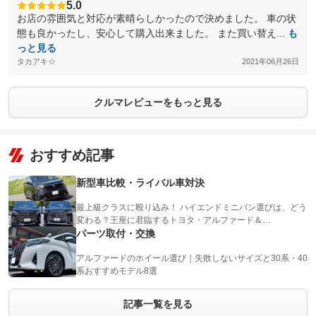
5.0
お店の雰囲気と対応が素晴らしかったので決めました。 車の状
態も良かったし、安心して購入出来ました。 また買い替え...
も
っと見る
タカアキ☆
2021年06月26日
クルマレビューをもっと見る
おすすめ記事
新型車比較・ライバル車対決
最上級クラスに殴り込み！ ハイエンドミニバン選びは、どう
変わる？王座に君臨するトヨタ・アルファード＆…
パーツ取付・交換
アルファードのホイール選び｜失敗しないサイズと30系・40
系おすすめモデル8選
記事一覧を見る