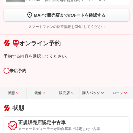
〒780-8077 高知県高知市朝倉西町２－１３－４５
します
MAPで販売店までのルートを確認する
【STEP2】
トーク画面で
ボタンをタップして問い合わせを
完了してください。
スマートフォンの位置情報をONにしてください
こちら
オンライン予約
予約する内容を選択してください。
来店予約
状態
装備
販売店
購入パック
ローン
状態
正規販売店認定中古車
メーカー系ディーラーが独自基準で認定した中古車