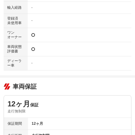
輸入経路
-
登録済
-
未使用車
ワン
オーナー
車両状態
評価書
ディーラ
-
ー車
車両保証
12ヶ月
保証
走行無制限
保証期間
12ヶ月