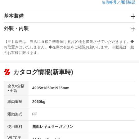
装備略号／用語解説
基本装備
エアバッグ：運転席/助手席/サイド
外装・内装
：装備あり
スライドドア：両面電動
カーナビ：メモリーナビ他
：装備あり
：装備あり
【注】販売は、当店に直接ご来場頂けるお客様を優先させていただきます。◆
お取置きはいたしません。◆在庫の有無をご確認お願いします。※販売は一般
サンルーフ
ABS
TV：フルセグ
：装備あり
：装備あり
：装備あり
のお客様に限ります。
エアコン
Wエアコン
オーディオ：ミュージックプレイヤー接続可
：装備あり
：装備あり
：装備あり
リフトアップ
パワーステアリング
カタログ情報(新車時)
ビジュアル
：装備なし
：装備あり
：装備なし
ダウンヒルアシストコントロール
アルミホイール：アルミホイール
：装備なし
：装備あり
全長×全幅
4995x1850x1935mm
×全高
パワーウィンドウ
盗難防止システム
革シート
ハーフレザーシート
：装備あり
：装備あり
：装備なし
：装備なし
車両重量
2060kg
アイドリングストップ
ドライブレコーダー
キーレス
LEDヘッドランプ
：装備なし
：装備あり
：装備あり
：装備あり
USB入力端子
Bluetooth接続
駆動形式
FF
HID(キセノンライト)
ポータブルナビ
：装備なし
：装備なし
：装備なし
：装備なし
100V電源
クリーンディーゼル
バックカメラ
ETC
使用燃料
無鉛レギュラーガソリン
：装備なし
：装備なし
：装備あり
：装備あり
センターデフロック
エアロ
スマートキー
：装備なし
WLTCモ