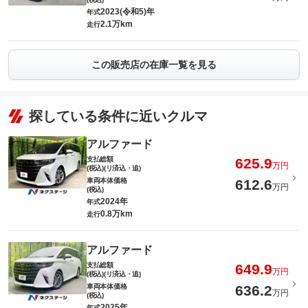
2023(令和5)年
年式
2.1万km
走行
この販売店の在庫一覧を見る
探している条件に近いクルマ
アルファード
支払総額
625.9
万円
(税込)(リ済込・追)
車両本体価格
612.6
万円
(税込)
2024年
年式
0.8万km
走行
アルファード
支払総額
649.9
万円
(税込)(リ済込・追)
車両本体価格
636.2
万円
(税込)
2025年
年式