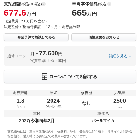
支払総額
車両本体価格
(税込/リ済込)
(税込)
677.6
665
万円
万円
（諸費用12.6万円を含む）
法定整備：
整備付
保証：
12ヶ月・走行無制限
希望予算で相談してみる
価格変更をお知らせ
77,600
月々
円
通常ローン
詳細を見る
実質年率5.9%・60回
ローンについて相談する
走行距離
年式
修復歴
排気量
1.8
2024
2500
なし
万km
(令和6)年
cc
車検
車体色
2027(令和9)年2月
パールマイカ
支払総額には、車両本体価格の他、保険料、税金、登録等に伴う費用、リサイクル預託金
相当額等、購入時に必要な全ての費用が含まれています。