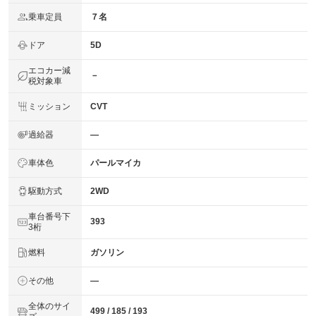
乗車定員
７名
ドア
5D
エコカー減
－
税対象車
ミッション
CVT
過給器
―
車体色
パールマイカ
駆動方式
2WD
車台番号下
393
3桁
燃料
ガソリン
その他
―
全体のサイ
499 / 185 / 193