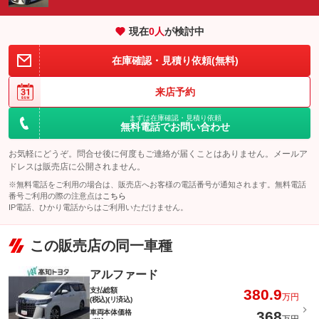
現在
0
人
が検討中
在庫確認・見積り依頼(無料)
来店予約
まずは在庫確認・見積り依頼
無料電話でお問い合わせ
お気軽にどうぞ。問合せ後に何度もご連絡が届くことはありません。メールア
ドレスは販売店に公開されません。
※無料電話をご利用の場合は、販売店へお客様の電話番号が通知されます。無料電話
番号ご利用の際の注意点は
こちら
IP電話、ひかり電話からはご利用いただけません。
この販売店の同一車種
アルファード
支払総額
380.9
万円
(税込)(リ済込)
車両本体価格
368