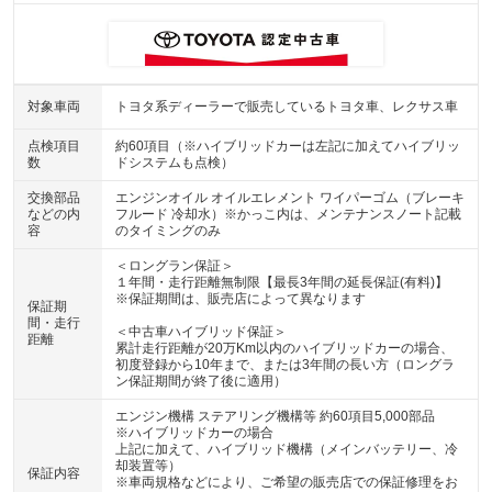
対象車両
トヨタ系ディーラーで販売しているトヨタ車、レクサス車
点検項目
約60項目（※ハイブリッドカーは左記に加えてハイブリッ
数
ドシステムも点検）
交換部品
エンジンオイル オイルエレメント ワイパーゴム（ブレーキ
などの内
フルード 冷却水）※かっこ内は、メンテナンスノート記載
容
のタイミングのみ
＜ロングラン保証＞
１年間・走行距離無制限【最長3年間の延長保証(有料)】
※保証期間は、販売店によって異なります
保証期
間・走行
＜中古車ハイブリッド保証＞
距離
累計走行距離が20万Km以内のハイブリッドカーの場合、
初度登録から10年まで、または3年間の長い方（ロングラ
ン保証期間が終了後に適用）
エンジン機構 ステアリング機構等 約60項目5,000部品
※ハイブリッドカーの場合
上記に加えて、ハイブリッド機構（メインバッテリー、冷
却装置等）
保証内容
※車両規格などにより、ご希望の販売店での保証修理をお