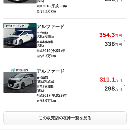
万円
(税込)
2018(平成30)年
年式
3.2万km
走行
アルファード
グーネットセレクト
支払総額
354.3
万円
(税込)(リ済込)
車両本体価格
338
万円
(税込)
2019(令和1)年
年式
6.3万km
走行
アルファード
支払総額
311.1
万円
(税込)(リ済込)
車両本体価格
298
万円
(税込)
2017(平成29)年
年式
8.0万km
走行
この販売店の在庫一覧を見る