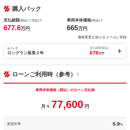
購入パック
支払総額
車両本体価格
(税込/リ済込)
(税込)
677.6
665
万円
万円
価格変更お知らせメールに登録
支払総額(税込)
Aパック
678
ロングラン延長２年
万円
内：オプシ
0.4
ョン価格
万円
(税込)
ローンご利用時（参考）
車両本体価
665
万円
格
車両本体価格（税込）のローン支払例
77,600
パック内容
月々
円
ロングラン保証の基本保証１年間・走行距離無制限に、延長でプ
ラス２年間を付帯したプランです。
5.9
実質年率
%