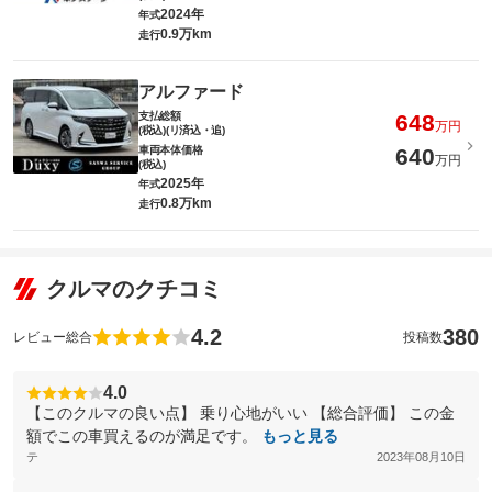
2024年
年式
0.9万km
走行
アルファード
支払総額
648
万円
(税込)(リ済込・追)
車両本体価格
640
万円
(税込)
2025年
年式
0.8万km
走行
クルマのクチコミ
4.2
380
レビュー総合
投稿数
4.0
【このクルマの良い点】 乗り心地がいい 【総合評価】 この金
額でこの車買えるのが満足です。
もっと見る
テ
2023年08月10日