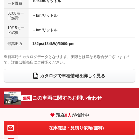
：装備なし
：装備あり
10.6km/リットル
ード燃費
レンタカーアップ
展示・試乗車
ローダウン
ランフラットタイヤ
：装備なし
：装備なし
：装備なし
：装備なし
JC08モー
－km/リットル
ド燃費
電動格納ミラー
パワーシート
3列シート
：装備なし
：装備あり
：装備あり
10/15モー
装備略号／用語解説
－km/リットル
ベンチシート
フルフラットシート
ド燃費
：装備なし
：装備あり
チップアップシート
オットマン
：装備なし
：装備なし
最高出力
182ps(134kW)/6000rpm
電動格納サードシート
シートヒーター
：装備なし
：装備なし
※新車時のカタログデータとなります。実際とは異なる場合がございますの
で、詳細は販売店にご確認ください。
ウォークスルー
後席モニター
：装備なし
：装備あり
電動リアゲート
フロントカメラ
カタログで車種情報を詳しく見る
：装備なし
：装備なし
シートエアコン
全周囲カメラ
：装備なし
：装備なし
サイドカメラ
ルーフレール
この車両に関するお問い合わせ
：装備なし
無料
：装備なし
エアサスペンション
ヘッドライトウォッシャー
：装備なし
：装備なし
現在
0
人
が検討中
装備略号／用語解説
在庫確認・見積り依頼(無料)