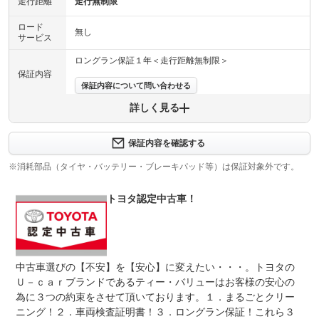
走行距離
走行無制限
ロード
無し
サービス
ロングラン保証１年＜走行距離無制限＞
保証内容
保証内容について問い合わせる
詳しく見る
保証項目
-
修理回数
-
保証内容を確認する
※消耗部品（タイヤ・バッテリー・ブレーキパッド等）は保証対象外です。
上限金額
-
トヨタ認定中古車！
免責金
無し
保証修理
-
受付先
整備付 法定12ヶ月または法定24ヶ月点検整備付
中古車選びの【不安】を【安心】に変えたい・・・。トヨタの
法定整備
※車検なし・車検整備付の場合は法定24ヶ月点検整備付
※商用車は6ヶ月または12ヶ月点検整備付
Ｕ－ｃａｒブランドであるティー・バリューはお客様の安心の
為に３つの約束をさせて頂いております。１．まるごとクリー
法定整備
当社基準に基づいて点検整備を実施、納車致します。交換
ニング！２．車両検査証明書！３．ロングラン保証！これら３
について
部品や作業工賃は本体価格に含みます。