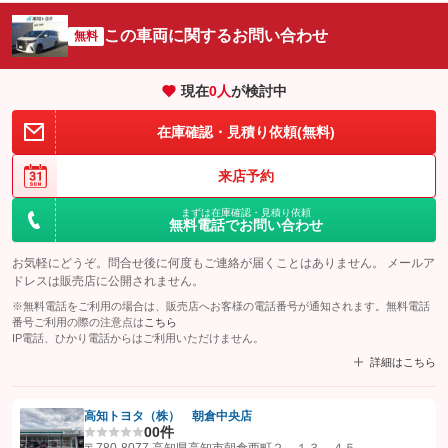
この車両に関するお問い合わせ
無料
現在
0
人
が検討中
在庫確認・見積り依頼(無料)
来店予約
まずは在庫確認・見積り依頼
無料電話でお問い合わせ
お気軽にどうぞ。問合せ後に何度もご連絡が届くことはありません。 メールア
ドレスは販売店に公開されません。
※無料電話をご利用の場合は、販売店へお客様の電話番号が通知されます。無料電話
番号ご利用の際の注意点は
こちら
IP電話、ひかり電話からはご利用いただけません。
詳細はこちら
高知トヨタ（株） 朝倉中央店
0
0件
【STEP1】
認証画面でグーネットを友だち追加してから「許可する」ボタンを押