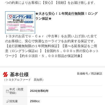
つの約束によりお客様に【安心】【信頼】をお届け致します。
★大きな安心！１年間走行無制限！ロング
ラン保証★
トヨタのお店でＵ－Ｃａｒ（中古車）をお買い上げ頂いた全て
のお客様に、安心で快適なカーライフをお約束する保証です。
【走行距離無制限の１年間無料保証】【選べる延長保証をご用
意（ロングラン保証α）】【全国約５，０００ヶ所の安心ネット
ワーク】【約６０項目・５，０００部品が保証対象】
基本仕様
装備略号／用語解説
（トヨタアルファード 高知県）
年式（初度
2024(令和6)年
登録）
排気量
2500cc