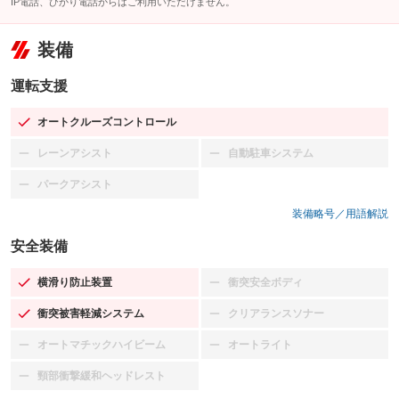
IP電話、ひかり電話からはご利用いただけません。
装備
運転支援
オートクルーズコントロール
：装備あり
レーンアシスト
自動駐車システム
：装備なし
：装備なし
パークアシスト
：装備なし
装備略号／用語解説
安全装備
横滑り防止装置
衝突安全ボディ
：装備あり
：装備なし
衝突被害軽減システム
クリアランスソナー
：装備あり
：装備なし
オートマチックハイビーム
オートライト
：装備なし
：装備なし
頸部衝撃緩和ヘッドレスト
：装備なし